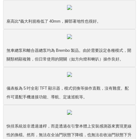
座高比*義大利規格低了 40mm，腳部著地性也很好。
煞車總泵和離合器總泵均為 Brembo 製品。由於需要設定各種模式，開
關類稍顯複雜，但日常使用的開關（如方向燈和喇叭）操作良好。
儀表板為 5 吋全彩 TFT 顯示器，模式切換等操作直觀，沒有難度。配
件可選配手機連接功能、導航、定速巡航等。
快排系統並非透過連桿，而是透過在引擎本體上安裝感測器來實現更線
性的換檔。然而，無法在全油門狀態下降檔，也無法在收油門狀態下升