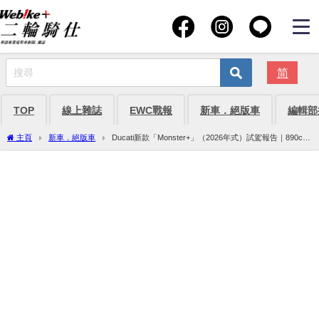
简
TOP
線上雜誌
EWC戰報
新車．絕版車
編輯部
主頁
新車．絕版車
Ducati新款「Monster+」（2026年式）試駕報告｜890cc
V2×175kg超輕量×775mm低座高，第五代是歷代門檻最低一款