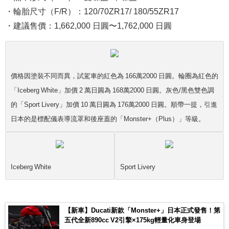
・輪胎尺寸（F/R）：120/70ZR17/ 180/55ZR17
・建議售價：1,662,000 日圓〜1,762,000 日圓
價格因塗裝不同而異，試駕車的紅色為 166萬2000 日圓。輪圈為紅色的
「Iceberg White」加價 2 萬日圓為 168萬2000 日圓。灰色/黑色雙色調
的「Sport Livery」加價 10 萬日圓為 176萬2000 日圓。順帶一提，引進
日本的是標配儀表導流罩和後座蓋的「Monster+（Plus）」等級。
Iceberg White
Sport Livery
【新車】Ducati新款「Monster+」日本正式發售！第
五代全新890cc V2引擎×175kg輕量化車身登場