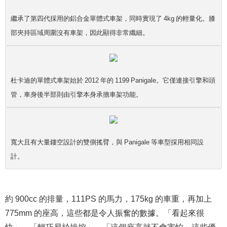
繼承了第四代採用的鋁合金單體式車架，同時實現了 4kg 的輕量化。膝
部夾持區域周圍沒有車架，因此顯得非常纖細。
杜卡迪的單體式車架始於 2012 年的 1199 Panigale。它僅連接引擎和頭
管，車身後半部則由引擎本身承擔車架功能。
寬大且有大量鏤空設計的雙側搖臂，與 Panigale 等車型採用相同設
計。
約 900cc 的排量，111PS 的馬力，175kg 的車重，再加上
775mm 的座高，這些都是令人振奮的數據。「看起來很
快」、「輕巧易於操控」、「這個座高就不會害怕」這些優