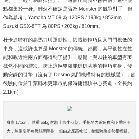
點都集於一身。雖然不確定是否為 Monster 的競爭對手，但
作為參考，Yamaha MT-09 為 120PS / 193kg / 852mm，
Suzuki GSX-8TT 為 80PS / 203kg / 810mm。
杜卡迪特有的高馬力與運動性，搭載於輕巧且入門門檻低的
車身，這或許也算是 Monster 的傳統。然而，其平衡性在性
能和親近性兩方面都得到了提升，感覺上與以往的車型有著
截然不同的層次。跨上這輛雙腳能穩穩著地的輕巧車身，發
動安靜的引擎（沒有了 Desmo 氣門機構特有的機械聲），然
後駛向位於千葉縣木更津市的保時捷體驗中心賽道（全長約
2.1km）。
身高 171cm、體重 65kg 的騎士跨坐狀態。手把的內縮角度和下垂角不
大，騎乘姿勢略微張開手肘，但由於座高較低，整體騎乘姿勢很輕鬆。