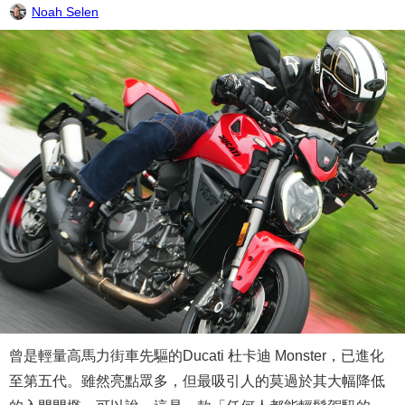
Noah Selen
曾是輕量高馬力街車先驅的Ducati 杜卡迪 Monster，已進化
至第五代。雖然亮點眾多，但最吸引人的莫過於其大幅降低