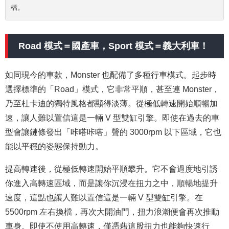
檔。
Road 模式＝國產車，Sport 模式＝義大利車！
如同現今的車款，Monster 也配備了多種行車模式。起步時
選擇標準的「Road」模式，它非常平順，甚至連 Monster，
乃至杜卡迪的獨特風格都顯得淡薄。從極低轉速開始順暢加
速，讓人難以置信這是一輛 V 型雙缸引擎。即使在過去的車
型會讓鏈條發出「咔嗒咔嗒」聲的 3000rpm 以下區域，它也
能以平穩的姿態保持動力。
提高轉速後，從極低轉速開始平順攀升。它不會過度地引誘
你進入高轉速區域，而是讓你沉浸在扭力之中，順暢地提升
速度，這點也讓人難以置信這是一輛 V 型雙缸引擎。在
5500rpm 左右換檔，再次大開油門，扭力浪潮便會再次推動
車身。即使不使用高轉速，僅憑藉這股扭力也能夠快速行