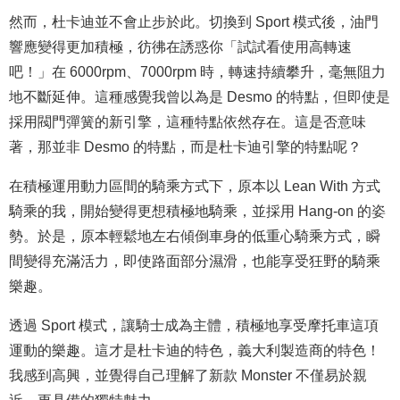
然而，杜卡迪並不會止步於此。切換到 Sport 模式後，油門
響應變得更加積極，彷彿在誘惑你「試試看使用高轉速
吧！」在 6000rpm、7000rpm 時，轉速持續攀升，毫無阻力
地不斷延伸。這種感覺我曾以為是 Desmo 的特點，但即使是
採用閥門彈簧的新引擎，這種特點依然存在。這是否意味
著，那並非 Desmo 的特點，而是杜卡迪引擎的特點呢？
在積極運用動力區間的騎乘方式下，原本以 Lean With 方式
騎乘的我，開始變得更想積極地騎乘，並採用 Hang-on 的姿
勢。於是，原本輕鬆地左右傾倒車身的低重心騎乘方式，瞬
間變得充滿活力，即使路面部分濕滑，也能享受狂野的騎乘
樂趣。
透過 Sport 模式，讓騎士成為主體，積極地享受摩托車這項
運動的樂趣。這才是杜卡迪的特色，義大利製造商的特色！
我感到高興，並覺得自己理解了新款 Monster 不僅易於親
近，更具備的獨特魅力。