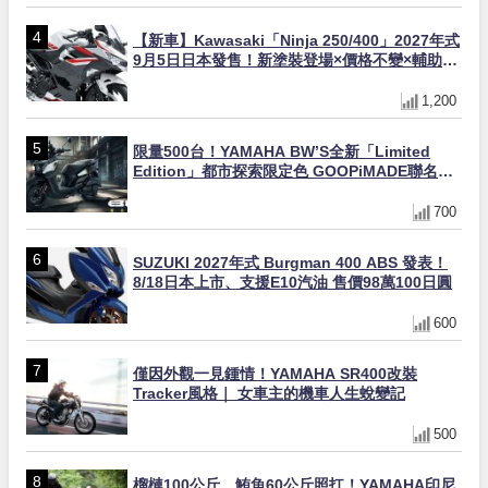
【新車】Kawasaki「Ninja 250/400」2027年式
9月5日日本發售！新塗裝登場×價格不變×輔助滑
動式離合器×LED頭燈標配
1,200
限量500台！YAMAHA BW’S全新「Limited
Edition」都市探索限定色 GOOPiMADE聯名包
同步登場
700
SUZUKI 2027年式 Burgman 400 ABS 發表！
8/18日本上市、支援E10汽油 售價98萬100日圓
600
僅因外觀一見鍾情！YAMAHA SR400改裝
Tracker風格｜ 女車主的機車人生蛻變記
500
榴槤100公斤、鮪魚60公斤照扛！YAMAHA印尼