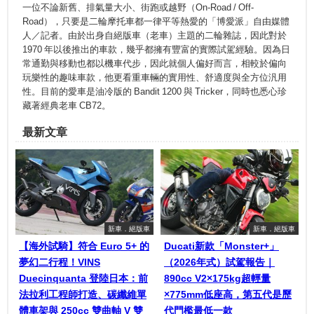
一位不論新舊、排氣量大小、街跑或越野（On-Road / Off-
Road），只要是二輪摩托車都一律平等熱愛的「博愛派」自由媒體
人／記者。由於出身自絕版車（老車）主題的二輪雜誌，因此對於
1970 年以後推出的車款，幾乎都擁有豐富的實際試駕經驗。因為日
常通勤與移動也都以機車代步，因此就個人偏好而言，相較於偏向
玩樂性的趣味車款，他更看重車輛的實用性、舒適度與全方位汎用
性。目前的愛車是油冷版的 Bandit 1200 與 Tricker，同時也悉心珍
藏著經典老車 CB72。
最新文章
新車．絕版車
新車．絕版車
【海外試騎】符合 Euro 5+ 的
Ducati新款「Monster+」
夢幻二行程！VINS
（2026年式）試駕報告｜
Duecinquanta 登陸日本：前
890cc V2×175kg超輕量
法拉利工程師打造、碳纖維單
×775mm低座高，第五代是歷
體車架與 250cc 雙曲軸 V 雙
代門檻最低一款