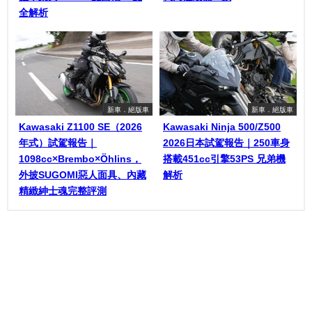
全解析
新車．絕版車
新車．絕版車
Kawasaki Z1100 SE（2026
Kawasaki Ninja 500/Z500
年式）試駕報告｜
2026日本試駕報告｜250車身
1098cc×Brembo×Öhlins，
搭載451cc引擎53PS 兄弟機
外披SUGOMI惡人面具、內藏
解析
精緻紳士魂完整評測