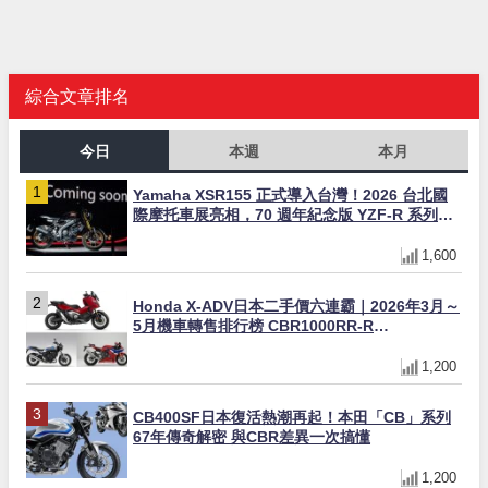
綜合文章排名
今日
本週
本月
Yamaha XSR155 正式導入台灣！2026 台北國
際摩托車展亮相，70 週年紀念版 YZF-R 系列限
量追加販售
1,600
Honda X-ADV日本二手價六連霸｜2026年3月～
5月機車轉售排行榜 CBR1000RR-R
FIREBLADE SP首度躋身前十
1,200
CB400SF日本復活熱潮再起！本田「CB」系列
67年傳奇解密 與CBR差異一次搞懂
1,200