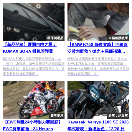
零件與用品
車輛維護教學
【新品開箱】展開自由之翼：
【BMW K75S 修復實錄】油箱蓋
KOMAX SORA 排氣管護蓋
泛黃怎麼救？拋光＋局部補漆修
復老BMW二手進口車外觀問題｜
KOMAX SORA 排氣管護蓋全新登場！以
老BMW油箱蓋周圍泛黃還有救嗎？這次以
「天空」為靈感，融合多層開孔結構與鍛造
BMW K75S 為主角，實測透過鋁箔遮蔽、
Vol.20
碳纖維紋路，兼具散熱效能與造型張力，適
無矽拋光與局部補漆，修復老車油箱泛黃與
用多數改裝排氣管鎖點...
珍珠白氧化問題。深...
賽事消息
新車．絕版車
【EWC利曼24小時耐力賽回顧】
Kawasaki Versys 1100 SE 2026
EWC賽事前瞻：24 Heures
年式發表：新增藍色，12/20 日本