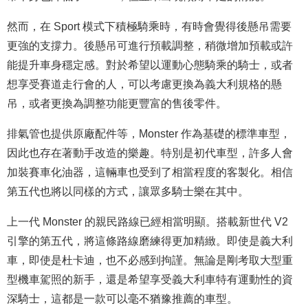
然而，在 Sport 模式下積極騎乘時，有時會覺得後懸吊需要
更強的支撐力。後懸吊可進行預載調整，稍微增加預載或許
能提升車身穩定感。對於希望以運動心態騎乘的騎士，或者
想享受賽道走行會的人，可以考慮更換為義大利規格的懸
吊，或者更換為調整功能更豐富的售後零件。
排氣管也提供原廠配件等，Monster 作為基礎的標準車型，
因此也存在著動手改造的樂趣。特別是初代車型，許多人會
加裝賽車化油器，這輛車也受到了相當程度的客製化。相信
第五代也將以同樣的方式，讓眾多騎士樂在其中。
上一代 Monster 的親民路線已經相當明顯。搭載新世代 V2
引擎的第五代，將這條路線磨練得更加精緻。即使是義大利
車，即使是杜卡迪，也不必感到拘謹。無論是剛考取大型重
型機車駕照的新手，還是希望享受義大利車特有運動性的資
深騎士，這都是一款可以毫不猶豫推薦的車型。