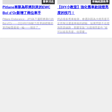
賽事消息
車輛維護教學
Pitlane車隊為即將到來的EWC
【DIY小教室】強化舊車款頭燈亮
Bol d’Or新增了兩位車手
度的技巧！
Pitlane Endurance - JP3為下週即將舉行的
想必很多舊車檢測，會遇到因為大燈亮度不
Bol d’Or——2024年FIM耐力世界錦標賽的
足而無法通過車檢的經驗，如果問題不在燈
第四輪暨最後一輪——增添了...
泡而是線路，那麼安裝 "大燈增亮套件 "就
可以提高亮度。但需要...