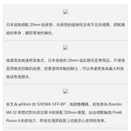
日本規格標配 20mm 低座墊，但座墊的緩衝性沒有不足的感覺。搭配纖
細的車身，腳部著地性極佳。
後避震為無連桿直推式。日本規格的 20mm 低趴懸吊是專用品，不僅僅
是彈簧或預載的改變。想要盡情奔馳的騎士，可以考慮更換為義大利規
格或售後懸吊。
前叉為 φ43mm 的 SHOWA SFF-BP，無調整機構。前煞車為 Brembo
M4.32 單體式對向四活塞卡鉗搭配 320mm 碟盤。結合標配輪胎 Pirelli
Rosso 4 的抓地力，即使在濕滑路面上也能安心使用前煞車。