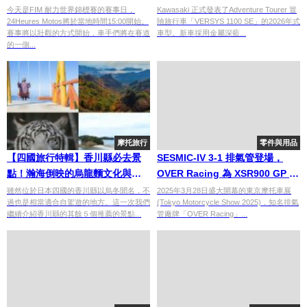
Motos 即將展開
上市｜售價 212.3 萬日圓
今天是FIM 耐力世界錦標賽的賽事日，
Kawasaki 正式發表了Adventure Tourer 冒
24Heures Motos將於當地時間15:00開始。
險旅行車「VERSYS 1100 SE」的2026年式
賽事將以壯觀的方式開始，車手們將在賽道
車型。新車採用金屬深藍...
的一側...
摩托旅行
零件與用品
【四國旅行特輯】香川縣必去景
SESMIC-IV 3-1 排氣管登場，
點！瀚海倒映的烏龍麵文化與自
OVER Racing 為 XSR900 GP 注
然奇觀(下)
入 80 年代復古靈魂
雖然位於日本四國的香川縣以烏冬聞名，不
2025年3月28日盛大開幕的東京摩托車展
過也是相當適合自駕遊的地方。這一次我們
(Tokyo Motorcycle Show 2025)，知名排氣
繼續介紹香川縣的其餘５個推薦的景點...
管廠牌「OVER Racing」...