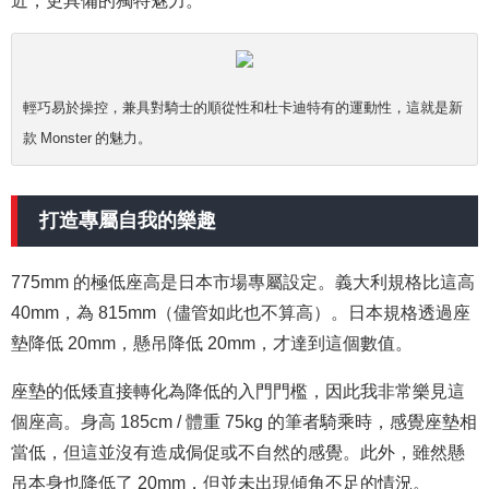
輕巧易於操控，兼具對騎士的順從性和杜卡迪特有的運動性，這就是新
款 Monster 的魅力。
打造專屬自我的樂趣
775mm 的極低座高是日本市場專屬設定。義大利規格比這高
40mm，為 815mm（儘管如此也不算高）。日本規格透過座
墊降低 20mm，懸吊降低 20mm，才達到這個數值。
座墊的低矮直接轉化為降低的入門門檻，因此我非常樂見這
個座高。身高 185cm / 體重 75kg 的筆者騎乘時，感覺座墊相
當低，但這並沒有造成侷促或不自然的感覺。此外，雖然懸
吊本身也降低了 20mm，但並未出現傾角不足的情況。