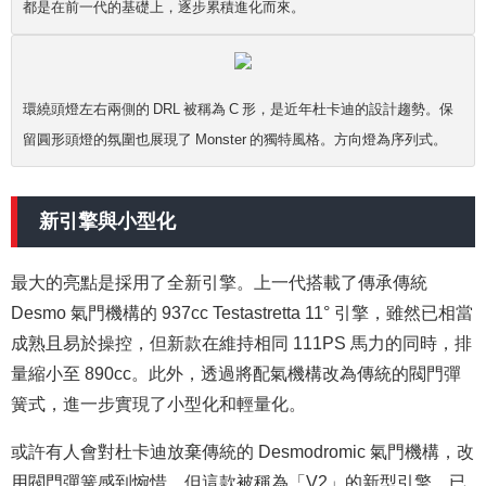
都是在前一代的基礎上，逐步累積進化而來。
環繞頭燈左右兩側的 DRL 被稱為 C 形，是近年杜卡迪的設計趨勢。保
留圓形頭燈的氛圍也展現了 Monster 的獨特風格。方向燈為序列式。
新引擎與小型化
最大的亮點是採用了全新引擎。上一代搭載了傳承傳統
Desmo 氣門機構的 937cc Testastretta 11° 引擎，雖然已相當
成熟且易於操控，但新款在維持相同 111PS 馬力的同時，排
量縮小至 890cc。此外，透過將配氣機構改為傳統的閥門彈
簧式，進一步實現了小型化和輕量化。
或許有人會對杜卡迪放棄傳統的 Desmodromic 氣門機構，改
用閥門彈簧感到惋惜，但這款被稱為「V2」的新型引擎，已