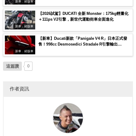
新車．絕版車
【2026試駕】DUCATI 全新 Monster：175kg輕量化
＋111ps V2引擎，新世代運動街車全面進化
新車．絕版車
【新車】Ducati新款「Panigale V4 R」日本正式發
售！998cc Desmosedici Stradale R引擎輸出
218ps×MotoGP直系空力進化
新車．絕版車
這篇讚
0
作者資訊