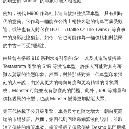
的騎士對 Monster 的印象可能大相徑庭。
例如，初代 M900 作為杜卡迪首款無整流罩車型，具有劃時
代的意義。它作為一輛能在公路上暢快奔馳的街車而廣受歡
迎，或許也有人對它在 BOTT（Battle Of The Twins）等賽事
中的身影記憶猶新。如今，它也可能作為一輛價格相對親民
的中古車而受到關注。
由於曾有搭載 916 系列水冷引擎的 S4，以及其進階版搭載
Testastretta 引擎的 S4R 等激進車型，許多人可能對其有著
難以駕馭的強烈印象。然而，對於那些對第二代車型印象深
刻的人來說，由於其更大的轉向角度和更為精緻的引擎調
校，Monster 可能並沒有那麼高的門檻。此外，696 等排量和
價格親民的車型，也讓 Monster 變得更加貼近大眾。
第三代搭載了公升級引擎，車身尺寸也隨之增大，朝向更高
端的市場發展。然而，第四代則回歸纖細緊湊的設計，並取
消了傳統的鋼管車架。儘管搭載了傳承傳統 Desmo 氣門機構