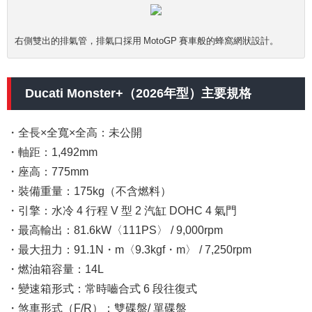
右側雙出的排氣管，排氣口採用 MotoGP 賽車般的蜂窩網狀設計。
Ducati Monster+（2026年型）主要規格
・全長×全寬×全高：未公開
・軸距：1,492mm
・座高：775mm
・裝備重量：175kg（不含燃料）
・引擎：水冷 4 行程 V 型 2 汽缸 DOHC 4 氣門
・最高輸出：81.6kW〈111PS〉 / 9,000rpm
・最大扭力：91.1N・m〈9.3kgf・m〉 / 7,250rpm
・燃油箱容量：14L
・變速箱形式：常時嚙合式 6 段往復式
・煞車形式（F/R）：雙碟盤/ 單碟盤