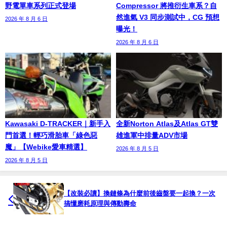
野電單車系列正式登場
Compressor 將推衍生車系？自
然進氣 V3 同步測試中，CG 預想
2026 年 8 月 6 日
曝光！
2026 年 8 月 6 日
Kawasaki D-TRACKER｜新手入
全新Norton Atlas及Atlas GT雙
門首選！輕巧滑胎車「綠色惡
雄進軍中排量ADV市場
魔」【Webike愛車精選】
2026 年 8 月 5 日
2026 年 8 月 5 日
【改裝必讀】換鏈條為什麼前後齒盤要一起換？一次
搞懂磨耗原理與傳動壽命