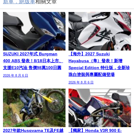
新車．絕版車
相關文章
SUZUKI 2027年式 Burgman
【海外】2027 Suzuki
400 ABS 發表！8/18日本上市、
Hayabusa（隼）發表！新增
支援E10汽油 售價98萬100日圓
Special Edition 特仕版，全新珍
珠白塗裝與專屬配備登場
2026 年 8 月 6 日
2026 年 8 月 6 日
2027年款Husqvarna TE及FE越
【獨家】Honda V3R 900 E-