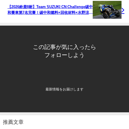
【2026鈴鹿8耐】Team SUZUKI CN Challenge碳中
和賽車第7名完賽！碳中和燃料×回收材料×水野涼刷
新個人最快圈
この記事が気に入ったら
フォローしよう
最新情報をお届けします
推薦文章