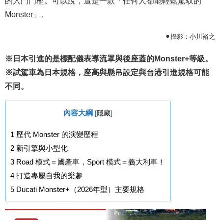
的入門門檻。可以說，這是一款「任何人都能輕鬆駕馭的
Monster」。
⚫︎攝影：小川裕之
※日本引進的是標配儀表導流罩與後座蓋的Monster+等級。
※試駕車為日本規格，座高與懸吊設定與台港引進規格可能
不同。
內容大綱
[
隱藏
]
1
歷代 Monster 的演變歷程
2
新引擎與小型化
3
Road 模式＝國產車，Sport 模式＝義大利車！
4
打造專屬自我的樂趣
5
Ducati Monster+（2026年型）主要規格