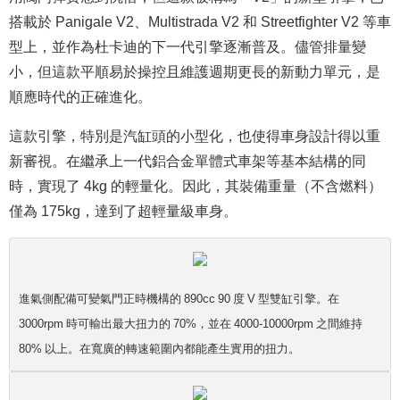
搭載於 Panigale V2、Multistrada V2 和 Streetfighter V2 等車
型上，並作為杜卡迪的下一代引擎逐漸普及。儘管排量變
小，但這款平順易於操控且維護週期更長的新動力單元，是
順應時代的正確進化。
這款引擎，特別是汽缸頭的小型化，也使得車身設計得以重
新審視。在繼承上一代鋁合金單體式車架等基本結構的同
時，實現了 4kg 的輕量化。因此，其裝備重量（不含燃料）
僅為 175kg，達到了超輕量級車身。
進氣側配備可變氣門正時機構的 890cc 90 度 V 型雙缸引擎。在
3000rpm 時可輸出最大扭力的 70%，並在 4000-10000rpm 之間維持
80% 以上。在寬廣的轉速範圍內都能產生實用的扭力。