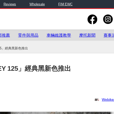
Reviews
Wholesale
FIM EWC
部推薦
零件與用品
車輛維護教學
摩托新聞
賽事
125」經典黑新色推出
EY 125」經典黑新色推出
Webi