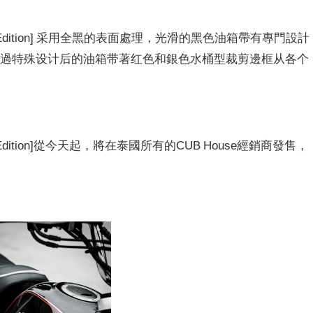
l Black Edition] 采用全黑的表面處理，光滑的黑色油箱
帶有專門設計
經過特殊设计后的油箱带著红色和銀色水桶型裁剪邊框从各个
l Black Edition]從今天起，將在泰國所有的CUB House經銷商發售，