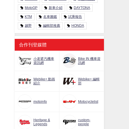
MotoGP
新車介紹
DAYTONA
KTM
名車圖鑑
試乘報告
越野
編輯部推薦
HONDA
合作刊登媒體
小老婆汽機車
Bike IN 機車資
資訊網
訊網
Webike+ 動画
Webike+ 編輯
紹介
部
motoinfo
Motocyclelist
Heritage &
custom-
Legends
people