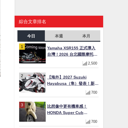
綜合文章排名
今日
本週
本月
Yamaha XSR155 正式導入
台灣！2026 台北國際摩托車
展亮相，70 週年紀念版
2,500
YZF-R 系列限量追加販售
【海外】2027 Suzuki
Hayabusa（隼）發表！新增
Special Edition 特仕版，全
700
新珍珠白塗裝與專屬配備登
場
比想像中更有機車感！
HONDA Super Cub
110【Webike愛車精選】
700