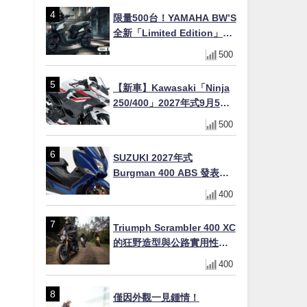
限量500台！YAMAHA BW’S
全新「Limited Edition」都
市探索限定色 GOOPiMADE
500
聯名包同步登場
【新車】Kawasaki「Ninja
250/400」2027年式9月5日
日本發售！新塗裝登場×價格
500
不變×輔助滑動式離合器
×LED頭燈標配
SUZUKI 2027年式
Burgman 400 ABS 發表！
8/18日本上市、支援E10汽油
400
售價98萬100日圓
Triumph Scrambler 400 XC
的狂野造型與公路實用性的
完美結合
400
僅因外觀一見鍾情！