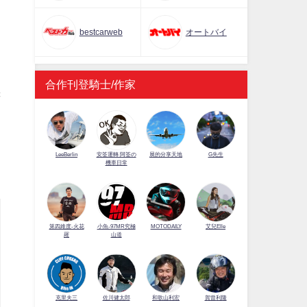
bestcarweb
オートバイ
」
合作刊登騎士/作家
譯
LeeBerlin
安筌運轉 阿筌の
展的分享天地
G先生
機車日常
第四維度-火花
小魚-97MR究極
MOTODAILY
艾兒Elle
羅
山道
佐川健太郎
克里夫三
和歌山利宏
賀曾利隆