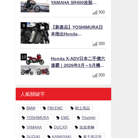
YAMAHA SR400改裝
Tracker風格｜ 女車主的機車
300
人生蛻變記
【新產品】YOSHIMURA日
本推出Honda
CB1000F/CB1000 HORNET
300
專用水箱護網，六角網紋設
計質感升級
Honda X-ADV日本二手價六
連霸｜2026年3月～5月機車
轉售排行榜 CBR1000RR-R
300
FIREBLADE SP首度躋身前
十
人氣關鍵字
BMW
FIM EWC
騎士用品
YOSHIMURA
EWC
Triumph
YAMAHA
DUCATI
改裝車輛
SUZUKI
KAWASAKI
車主有話說