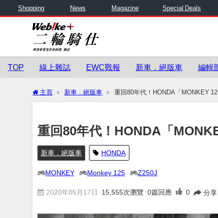
Shopping
News
Magazine
Special Deals
TOP
線上雜誌
EWC戰報
新車．絕版車
編輯
主頁
新車．絕版車
重回80年代！HONDA「MONKEY 
重回80年代！HONDA「MONK
新車．絕版車
HONDA
MONKEY
Monkey 125
Z250J
2020年05月17日
15,555
次瀏覽
0篇回應
0
分享