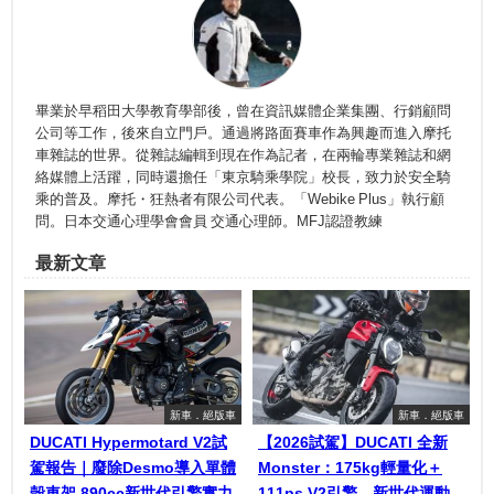
畢業於早稻田大學教育學部後，曾在資訊媒體企業集團、行銷顧問
公司等工作，後來自立門戶。通過將路面賽車作為興趣而進入摩托
車雜誌的世界。從雜誌編輯到現在作為記者，在兩輪專業雜誌和網
絡媒體上活躍，同時還擔任「東京騎乘學院」校長，致力於安全騎
乘的普及。摩托・狂熱者有限公司代表。「Webike Plus」執行顧
問。日本交通心理學會會員 交通心理師。MFJ認證教練
最新文章
新車．絕版車
新車．絕版車
DUCATI Hypermotard V2試
【2026試駕】DUCATI 全新
駕報告｜廢除Desmo導入單體
Monster：175kg輕量化＋
殼車架 890cc新世代引擎實力
111ps V2引擎，新世代運動