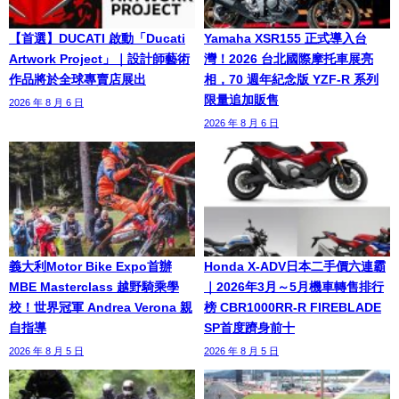
【首選】DUCATI 啟動「Ducati
Yamaha XSR155 正式導入台
Artwork Project」｜設計師藝術
灣！2026 台北國際摩托車展亮
作品將於全球專賣店展出
相，70 週年紀念版 YZF-R 系列
限量追加販售
2026 年 8 月 6 日
2026 年 8 月 6 日
義大利Motor Bike Expo首辦
Honda X-ADV日本二手價六連霸
MBE Masterclass 越野騎乘學
｜2026年3月～5月機車轉售排行
校！世界冠軍 Andrea Verona 親
榜 CBR1000RR-R FIREBLADE
自指導
SP首度躋身前十
2026 年 8 月 5 日
2026 年 8 月 5 日