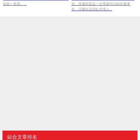
紹此一新車。...
段，而賽科龍這一次帶著RC680仿賽車
款，試圖在這四缸市場上...
綜合文章排名