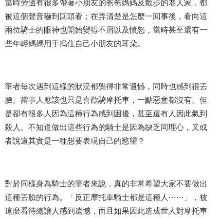
當時旁邊有很多帶著小朋友的爸爸媽媽及散步的老人家，都
被這個聲音嚇到回頭看；在弄清楚是怎麼一回事後，看向這
兩位騎士的眼神也開始變得不屑以及憤怒，當時甚至還有一
些年輕媽媽用手
摀
住自己小朋友的耳朵。
筆者每次遇到這樣的狀況都覺得非常遺憾，同時也感到很丟
臉。當事人應該也只是喜歡騎摩托車，一點惡意都沒有。但
是卻有很多人因為這種行為感到困擾，甚至還有人因此氣到
殺人。不知道做出這些行為的騎士是因為缺乏同理心，又或
者說這其實是一種想要表現自己的慾望？
對於同樣身為騎士的筆者來說，真的非常希望大家不要做出
這種丟臉的行為。「反正摩托車騎士都是這種人
⋯⋯
」，被
這麼看待總讓人感到遺憾，而且如果因此造成世人對摩托車