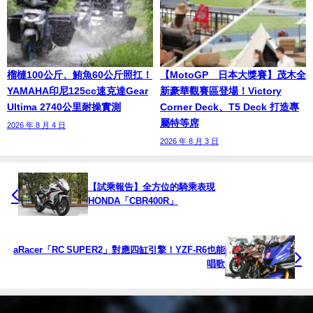
榴槤100公斤、鮪魚60公斤照扛！
【MotoGP™日本大獎賽】茂木全
YAMAHA印尼125cc速克達Gear
新豪華觀賽區登場！Victory
Ultima 2740公里耐操實測
Corner Deck、T5 Deck 打造專
屬特等席
2026 年 8 月 4 日
2026 年 8 月 3 日
【試乘報告】全方位的騎乘表現
HONDA「CBR400R」
aRacer「RC SUPER2」對應四缸引擎！YZF-R6也能
唱歌