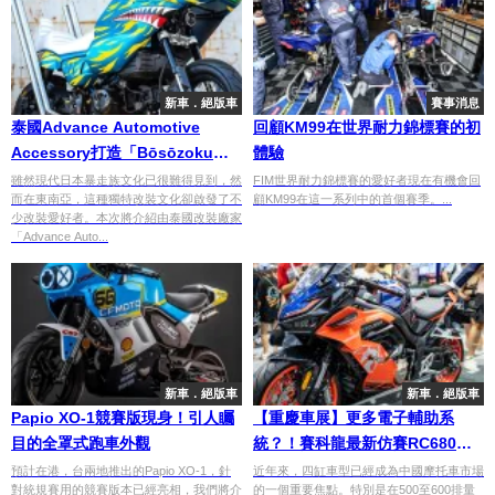
新車．絕版車
賽事消息
泰國Advance Automotive
回顧KM99在世界耐力錦標賽的初
Accessory打造「Bōsōzoku暴
體驗
走」Honda Monkey 125，東南
雖然現代日本暴走族文化已很難得見到，然
FIM世界耐力錦標賽的愛好者現在有機會回
而在東南亞，這種獨特改裝文化卻啟發了不
顧KM99在這一系列中的首個賽季。...
亞掀起暴走族熱潮！
少改裝愛好者。本次將介紹由泰國改裝廠家
「Advance Auto...
新車．絕版車
新車．絕版車
Papio XO-1競賽版現身！引人矚
【重慶車展】更多電子輔助系
目的全罩式跑車外觀
統？！賽科龍最新仿賽RC680全
貌解析
預計在港，台兩地推出的Papio XO-1，針
近年來，四缸車型已經成為中國摩托車市場
對統規賽用的競賽版本已經亮相，我們將介
的一個重要焦點。特別是在500至600排量