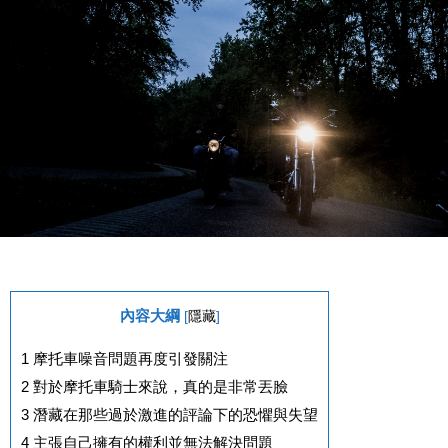
內容大綱
[
隱藏
]
1
摩托車噪音問題再度引發關注
2
對於摩托車騎士來說，真的是非常丟臉
3
潛藏在那些過於激進的評論下的恐懼與失望
4
主張自己擁有的權利並無法解決問題