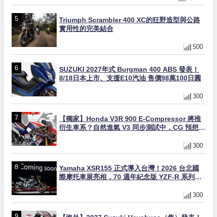
Triumph Scrambler 400 XC的狂野造型與公路
實用性的完美結合
500
SUZUKI 2027年式 Burgman 400 ABS 發表！
8/18日本上市、支援E10汽油 售價98萬100日圓
300
【獨家】Honda V3R 900 E-Compressor 將推
衍生車系？自然進氣 V3 同步測試中，CG 預想曝
光！
300
Yamaha XSR155 正式導入台灣！2026 台北國
際摩托車展亮相，70 週年紀念版 YZF-R 系列限
量追加販售
300