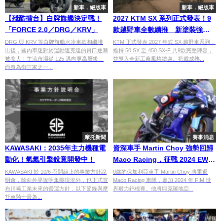
新車．絕版車
新車．絕版車
【殘酷擂台】白牌旗艦決定戰！
2027 KTM SX 系列正式發表！9
「FORCE 2.0／DRG／KRV」
款越野車全數續推 新塗裝強化
廠車戰鬥感
DRG 與 KRV 等白牌旗艦水冷車款相繼推
KTM 正式發表 2027 年式 SX 越野車系列，
出後，國內車迷對於運動速克達的胃口逐漸
維持 50 SX 至 450 SX-F 共9款完整陣容，
被養大！主流市場從 125 邁向更高層級，
並導入全新工廠風格塗裝。搭載成熟...
而身為御三家之一...
摩托新聞
賽事消息
KAWASAKI：2035年主力機種電
資深車手 Martin Choy 強勢回歸
動化！氫氣引擎銳意開發中！
Maco Racing，征戰 2024 EWC
耐力賽事
KAWASAKI 於 10/6 召開線上的事業方針說
0歲的保加利亞車手 Martin Choy 將重返
明會，除向外界說明集團現況外，也正式宣
Maco Racing 車隊，參加 2024 年 FIM 世
布川崎工業未來的營運方針，以下節錄與摩
界耐力錦標賽。他將與克羅地亞...
托車騎士最為...