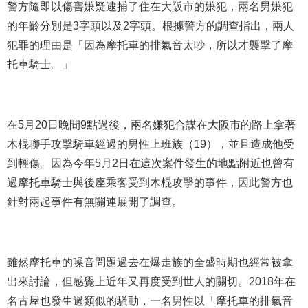
警方隨即以傷害嫌疑逮捕了住在大阪市的嫌犯，兩名男嫌犯
的年齡分別是3字頭以及2字頭。根據警方的調
查
指出，兩人
犯罪的理由是「因為摩托車的排氣音太吵，所以才襲擊了摩
托車騎士。」
在5月20日晚間9點過後，兩名嫌犯合謀在大阪市的路上拿著
木棍聯手攻擊騎車經過的男性上班族（19），並且造成他受
到輕傷。因為今年5月2日在這次案件發生的地點附近也曾有
過摩托車騎士與後座乘客受到木棍攻擊的事件，因此警方也
針對兩起事件有無關連展開了調
查
。
雖然摩托車的噪音問題過去在爆走族的全盛時期也經常被拿
出來討論，但感覺上近年又再度受到世人的關切。2018年在
名古屋也發生過類似的騷動，一名男性以「摩托車的排氣音