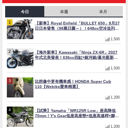
今日
本週
本月
【新車】Royal Enfield「BULLET 650」8月27
日日本發售（98萬日圓～）！648cc空冷並列雙
缸×虎眼指示燈×砲筒黑/戰艦藍兩色
1,500
【海外新車】Kawasaki「Ninja ZX-6R」2027
年式北美發表！636cc四缸×銀河銀/暮光藍新色
×KTRC/KIBS電控，11,599美元起
1,500
比想像中更有機車感！HONDA Super Cub
110【Webike愛車精選】
1,200
【試乘】Yamaha「WR125R Low」座高降低
70mm！Y’s Gear低座高座墊×低座高連桿×腳踏
著地感大幅改善，越野初學者推薦
1,200