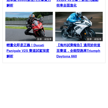
解析
街車全面進化
新車．絕版車
新車．絕版車
輕量化即是正義！Ducati
【海外試乘報告】適用於街道
Panigale V2S 賽道試駕深度
至賽道，全能型跑車Triumph
解析
Daytona 660