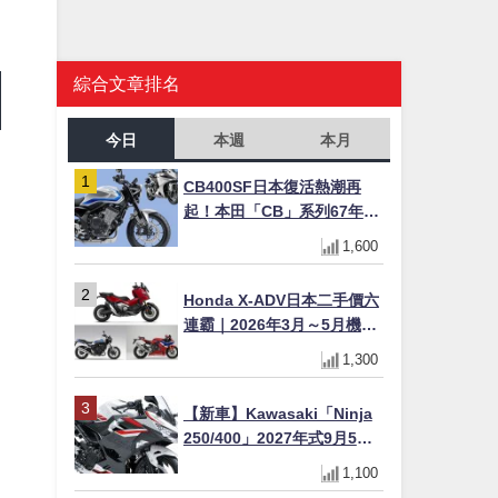
綜合文章排名
今日
本週
本月
CB400SF日本復活熱潮再
起！本田「CB」系列67年傳
奇解密 與CBR差異一次搞懂
1,600
Honda X-ADV日本二手價六
連霸｜2026年3月～5月機車
轉售排行榜 CBR1000RR-R
1,300
FIREBLADE SP首度躋身前
十
【新車】Kawasaki「Ninja
250/400」2027年式9月5日
日本發售！新塗裝登場×價格
1,100
不變×輔助滑動式離合器