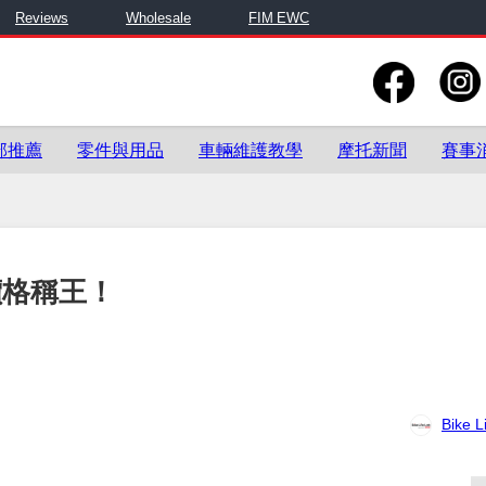
Reviews
Wholesale
FIM EWC
部推薦
零件與用品
車輛維護教學
摩托新聞
賽事
價格稱王！
Bike L