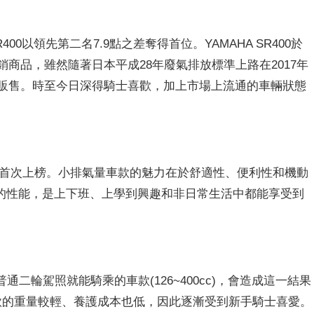
400以領先第二名7.9點之差奪得首位。YAMAHA SR400於
暢銷商品，雖然隨著日本平成28年廢氣排放標準上路在2017年
重新販售。時至今日深得騎士喜歡，加上市場上流通的車輛狀態
50是首次上榜。小排氣量車款的魅力在於舒適性、便利性和機動
的性能，是上下班、上學到興趣和非日常生活中都能享受到
二輪駕照就能騎乘的車款(126~400cc)，會造成這一結果
車款的重量較輕、養護成本也低，因此逐漸受到新手騎士喜愛。