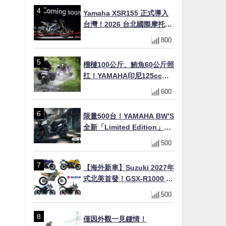
×LED頭燈標配
Yamaha XSR155 正式導入
台灣！2026 台北國際摩托車
展亮相，70 週年紀念版
800
YZF-R 系列限量追加販售
榴槤100公斤、鮪魚60公斤照
扛！YAMAHA印尼125cc速
克達Gear Ultima 2740公里
600
耐操實測
限量500台！YAMAHA BW’S
全新「Limited Edition」都
市探索限定色 GOOPiMADE
500
聯名包同步登場
【海外新車】Suzuki 2027年
式北美首發！GSX-R1000 40
週年紀念×SV-7GX新款跨界
500
車×RM-Z450 Ken Roczen
冠軍套件
僅因外觀一見鍾情！