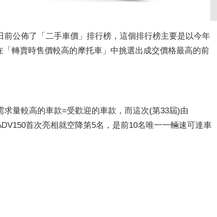
日前公佈了「二手車價」排行榜，這個排行榜主要是以今年
象，在「轉賣時售價較高的摩托車」中挑選出成交價格最高的前
求量較高的車款=受歡迎的車款，而這次(第33屆)由
A ADV150首次亮相就空降第5名，是前10名唯一一輛速可達車