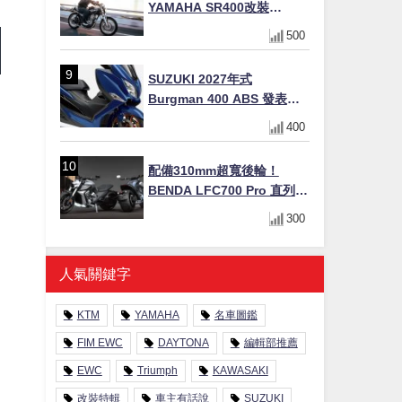
YAMAHA SR400改裝
Tracker風格｜ 女車主的機車
500
人生蛻變記
SUZUKI 2027年式
Burgman 400 ABS 發表！
8/18日本上市、支援E10汽油
400
售價98萬100日圓
配備310mm超寬後輪！
BENDA LFC700 Pro 直列四
缸巡航車挑戰歐洲市場
300
人氣關鍵字
KTM
YAMAHA
名車圖鑑
FIM EWC
DAYTONA
編輯部推薦
EWC
Triumph
KAWASAKI
改裝特輯
車主有話說
SUZUKI