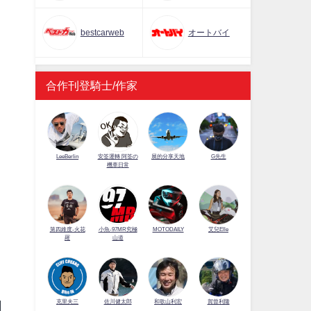
bestcarweb
オートバイ
合作刊登騎士/作家
LeeBerlin
安筌運轉 阿筌の
展的分享天地
G先生
機車日常
第四維度-火花
小魚-97MR究極
MOTODAILY
艾兒Elle
羅
山道
佐川健太郎
克里夫三
和歌山利宏
賀曾利隆