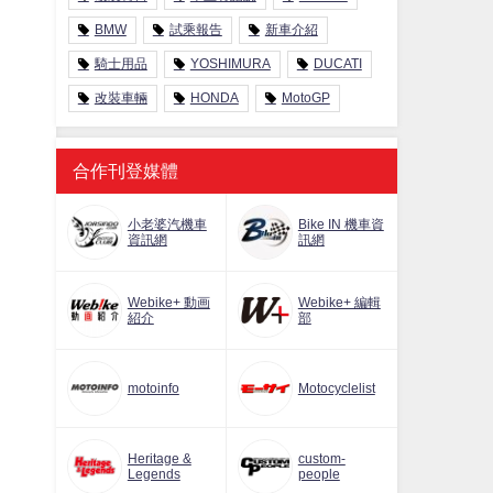
BMW
試乘報告
新車介紹
騎士用品
YOSHIMURA
DUCATI
改裝車輛
HONDA
MotoGP
合作刊登媒體
小老婆汽機車
Bike IN 機車資
資訊網
訊網
Webike+ 動画
Webike+ 編輯
紹介
部
motoinfo
Motocyclelist
Heritage &
custom-
Legends
people