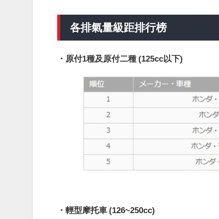
各排氣量級距排行榜
・原付1種及原付二種 (125cc以下)
・輕型摩托車 (126~250cc)