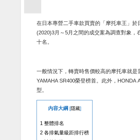
在日本專營二手車款買賣的「摩托車王」於
(2020)3月～5月之間的成交案為調查對
十名。
一般情況下，轉賣時售價較高的摩托車就是需
YAMAHA SR400榮登榜首。此外，HOND
型。
內容大綱
[
隱藏
]
1
整體排名
2
各排氣量級距排行榜