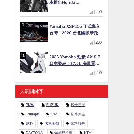
本推出Honda
CB1000F/CB1000 HORNET
200
專用水箱護網，六角網紋設
計質感升級
Yamaha XSR155 正式導入
台灣！2026 台北國際摩托車
展亮相，70 週年紀念版
200
YZF-R 系列限量追加販售
2026 Yamaha 勁豪 AXIS Z
日本發表：37.5L 海量置物
箱與51.9 km/L 極致油耗，
200
質感新色 3/31 上市！
人氣關鍵字
BMW
SUZUKI
騎士用品
Triumph
EWC
新車介紹
越野
名車圖鑑
試乘報告
DAYTONA
編輯部推薦
KTM