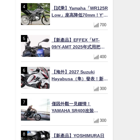
虎眼指示燈×砲筒黑/戰艦藍兩
【試乘】Yamaha「WR125R
色
Low」座高降低70mm！Y’s
Gear低座高座墊×低座高連桿
700
×腳踏著地感大幅改善，越野
初學者推薦
【新產品】EFFEX「MT-
09/Y-AMT 2025年式用把手
Easy Fit Bar Plus」！高
400
7mm後移16mm直上×三色×
免換線組
【海外】2027 Suzuki
Hayabusa（隼）發表！新增
Special Edition 特仕版，全
300
新珍珠白塗裝與專屬配備登
場
僅因外觀一見鍾情！
YAMAHA SR400改裝
Tracker風格｜ 女車主的機車
300
人生蛻變記
【新產品】YOSHIMURA日