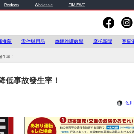
Reviews
Wholesale
FIM EWC
部推薦
零件與用品
車輛維護教學
摩托新聞
賽事
發生率！
降低事故發生率！
佐川