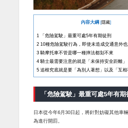
內容大綱
[
隱藏
]
1
「危險駕駛」最重可處5年有期徒刑
2
10種危險駕駛行為，即使未造成交通意外
3
騎摩托車不管是哪一種摔法都划不來
4
騎士最需要注意的就是「未保持安全距離」
5
追根究底就是要「為別人著想」以及「互相
「危險駕駛」最重可處5年有期
日本從今年6月30日起，將針對妨礙其他車
為進行開罰。