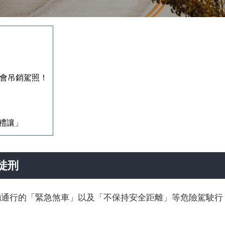
也會吊銷駕照！
禮讓」
徒刑
輛通行的「緊急煞車」以及「不保持安全距離」等危險駕駛行