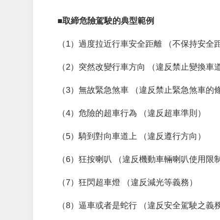
■取締危險駕駛的典型範例
（1）過度拉近行車安全距離 （不保持安全
（2）突然改變行車方向 （違反禁止變換車
（3）無故緊急煞車 （違反禁止緊急煞車的
（4）危險的超車行為 （違反超車準則）
（5）騎到對向車道上 （違反遵行方向）
（6）狂按喇叭 （違反機動車輛喇叭使用限
（7）狂閃超車燈 （違反減光等義務）
（8）逼車或者是蛇行 （違反安全駕駛之義