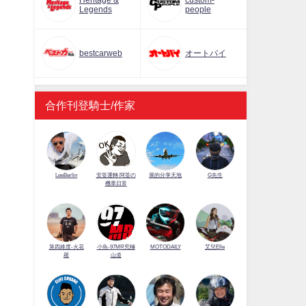
Heritage &
custom-
Legends
people
bestcarweb
オートバイ
合作刊登騎士/作家
LeeBerlin
安筌運轉 阿筌の
展的分享天地
G先生
機車日常
第四維度-火花
小魚-97MR究極
MOTODAILY
艾兒Elle
羅
山道