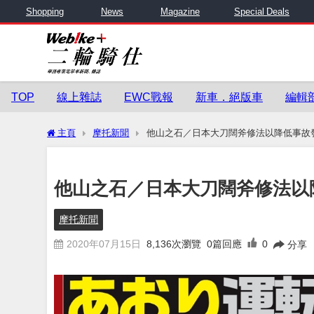
Shopping
News
Magazine
Special Deals
TOP
線上雜誌
EWC戰報
新車．絕版車
編輯
主頁
摩托新聞
他山之石／日本大刀闊斧修法以降低事故
他山之石／日本大刀闊斧修法以
摩托新聞
2020年07月15日
8,136
次瀏覽
0篇回應
0
分享