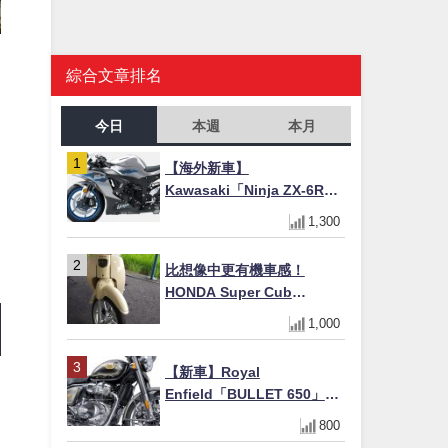
綜合文章排名
今日
本週
本月
【海外新車】
Kawasaki「Ninja ZX-6R」
2027年式北美發表！636cc
1,300
四缸×銀河銀/暮光藍新色
×KTRC/KIBS電控，11,599
比想像中更有機車感！
美元起
HONDA Super Cub
110【Webike愛車精選】
1,000
【新車】Royal
Enfield「BULLET 650」8
月27日日本發售（98萬日圓
800
～）！648cc空冷並列雙缸×