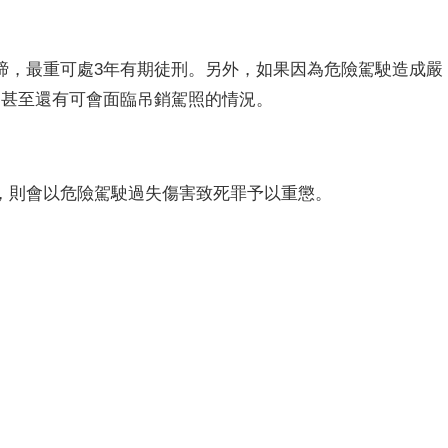
締，最重可處3年有期徒刑。另外，如果因為危險駕駛造成嚴
，甚至還有可會面臨吊銷駕照的情況。
，則會以危險駕駛過失傷害致死罪予以重懲。