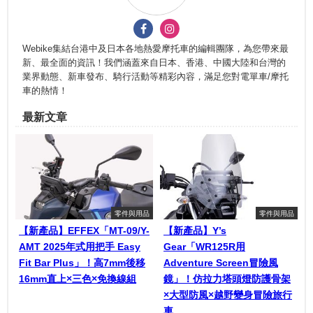
Webike集結台港中及日本各地熱愛摩托車的編輯團隊，為您帶來最
新、最全面的資訊！我們涵蓋來自日本、香港、中國大陸和台灣的
業界動態、新車發布、騎行活動等精彩內容，滿足您對電單車/摩托
車的熱情！
最新文章
零件與用品
零件與用品
【新產品】EFFEX「MT-09/Y-
【新產品】Y’s
AMT 2025年式用把手 Easy
Gear「WR125R用
Fit Bar Plus」！高7mm後移
Adventure Screen冒險風
16mm直上×三色×免換線組
鏡」！仿拉力塔頭燈防護骨架
×大型防風×越野變身冒險旅行
車