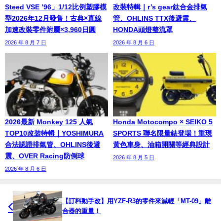
Steed VSE ’96」1/12比例塑膠模
改裝特輯｜r’s gear鈦合金排氣
型2026年12月發售！古典×直線
管、OHLINS TTX後避震、
加速改裝零件附屬×3,960日圓
HONDA頭燈整流罩
2026 年 8 月 7 日
2026 年 8 月 6 日
2026最新 Monkey 125 人氣
Honda Motocompo × SEIKO 5
TOP10改裝特輯｜YOSHIMURA
SPORTS 聯名限量錶登場！重現
合法認證排氣管、OHLINS後避
黃色車身、油箱開關等經典設計
震、OVER Racing防倒球
2026 年 8 月 5 日
2026 年 8 月 6 日
【訂料動手改】用YZF-R3的零件來減輕「MT-09」離
合器的重量！