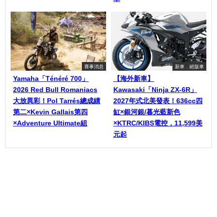
賽事消息
新車．絕版車
Yamaha「Ténéré 700」
【海外新車】
2026 Red Bull Romaniacs
Kawasaki「Ninja ZX-6R」
大放異彩！Pol Tarrés總成績
2027年式北美發表！636cc四
第二×Kevin Gallais第四
缸×銀河銀/暮光藍新色
×Adventure Ultimate組
×KTRC/KIBS電控，11,599美
元起