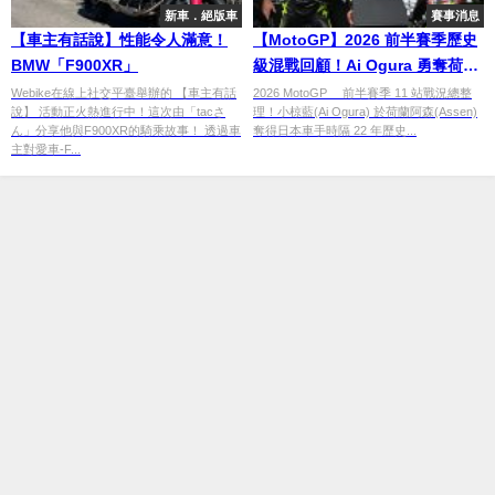
新車．絕版車
賽事消息
【車主有話說】性能令人滿意！
【MotoGP】2026 前半賽季歷史
BMW「F900XR」
級混戰回顧！Ai Ogura 勇奪荷蘭
站首勝與 Marc Marquez 迎來生
Webike在線上社交平臺舉辦的 【車主有話
2026 MotoGP™ 前半賽季 11 站戰況總整
說】 活動正火熱進行中！這次由「tacさ
理！小椋藍(Ai Ogura) 於荷蘭阿森(Assen)
涯 100 勝
ん」分享他與F900XR的騎乘故事！ 透過車
奪得日本車手時隔 22 年歷史...
主對愛車-F...