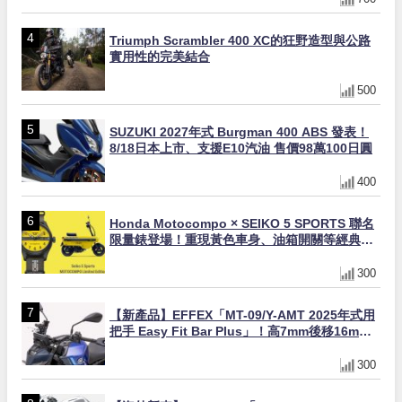
Triumph Scrambler 400 XC的狂野造型與公路
實用性的完美結合
500
SUZUKI 2027年式 Burgman 400 ABS 發表！
8/18日本上市、支援E10汽油 售價98萬100日圓
400
Honda Motocompo × SEIKO 5 SPORTS 聯名
限量錶登場！重現黃色車身、油箱開關等經典設
計
300
【新產品】EFFEX「MT-09/Y-AMT 2025年式用
把手 Easy Fit Bar Plus」！高7mm後移16mm
直上×三色×免換線組
300