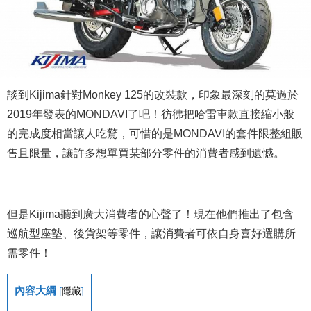
談到Kijima針對Monkey 125的改裝款，印象最深刻的莫過於
2019年發表的MONDAVI了吧！彷彿把哈雷車款直接縮小般
的完成度相當讓人吃驚，可惜的是MONDAVI的套件限整組販
售且限量，讓許多想單買某部分零件的消費者感到遺憾。
但是Kijima聽到廣大消費者的心聲了！現在他們推出了包含
巡航型座墊、後貨架等零件，讓消費者可依自身喜好選購所
需零件！
內容大綱
[
隱藏
]