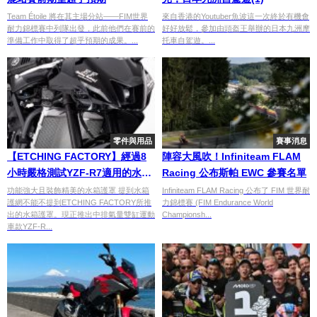
Team Étoile 將在其主場分站——FIM世界
來自香港的Youtuber魚波這一次終於有機會
耐力錦標賽中列隊出發，此前他們在賽前的
好好放鬆，參加由頭盔王舉辦的日本九洲摩
準備工作中取得了超乎預期的成果。...
托車自駕遊。...
零件與用品
賽事消息
【ETCHING FACTORY】經過8
陣容大風吹！Infiniteam FLAM
小時嚴格測試YZF-R7適用的水箱
Racing 公布斯帕 EWC 參賽名單
護罩
功能強大且裝飾精美的水箱護罩 提到水箱
Infiniteam FLAM Racing 公布了 FIM 世界耐
護網不能不提到ETCHING FACTORY所推
力錦標賽 (FIM Endurance World
出的水箱護罩。現正推出中排氣量雙缸運動
Championsh...
車款YZF-R...