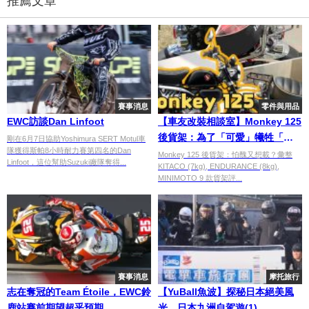
推薦文章
賽事消息
零件與用品
EWC訪談Dan Linfoot
【車友改裝相談室】Monkey 125
後貨架：為了「可愛」犧牲「實
剛在6月7日協助Yoshimura SERT Motul車
隊獲得斯帕8小時耐力賽第四名的Dan
用」？「載重 8kg」與「孔位地
Monkey 125 後貨架：怕醜又想載？彙整
Linfoot，這位幫助Suzuki廠隊奪得...
KITACO (7kg), ENDURANCE (8kg),
獄」的終極平衡｜台日車友評價
MINIMOTO 9 款貨架評...
匯總
賽事消息
摩托旅行
志在奪冠的Team Étoile，EWC鈴
【YuBall魚波】探秘日本絕美風
鹿站賽前期望超乎預期
光，日本九洲自駕遊(1)