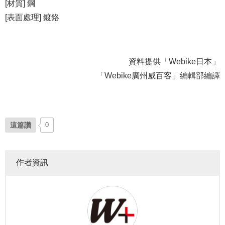
[材質] 鋼
[表面處理] 鍍鉻
資料提供「Webike日本」
「Webike廣州威百客」編輯部編譯
這篇讚
0
作者資訊