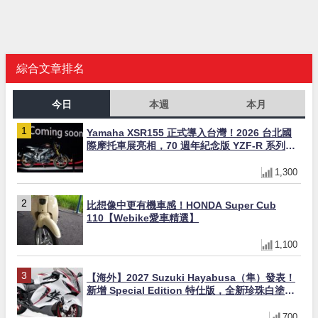
綜合文章排名
今日
本週
本月
Yamaha XSR155 正式導入台灣！2026 台北國
際摩托車展亮相，70 週年紀念版 YZF-R 系列限
量追加販售
1,300
比想像中更有機車感！HONDA Super Cub
110【Webike愛車精選】
1,100
【海外】2027 Suzuki Hayabusa（隼）發表！
新增 Special Edition 特仕版，全新珍珠白塗裝
與專屬配備登場
700