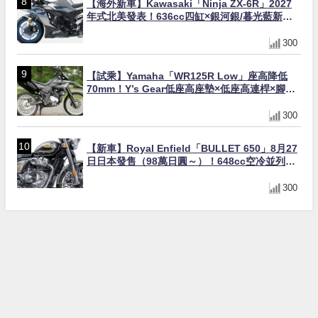
【海外新車】Kawasaki「Ninja ZX-6R」2027
年式北美發表！636cc四缸×銀河銀/暮光藍新色
×KTRC/KIBS電控，11,599美元起
300
【試乘】Yamaha「WR125R Low」座高降低
70mm！Y’s Gear低座高座墊×低座高連桿×腳踏
著地感大幅改善，越野初學者推薦
300
【新車】Royal Enfield「BULLET 650」8月27
日日本發售（98萬日圓～）！648cc空冷並列雙
缸×虎眼指示燈×砲筒黑/戰艦藍兩色
300