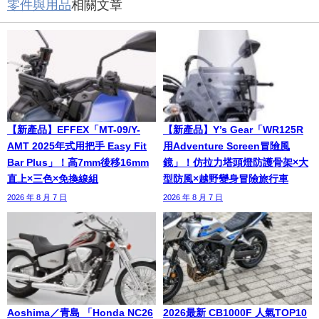
零件與用品
相關文章
【新產品】EFFEX「MT-09/Y-
【新產品】Y’s Gear「WR125R
AMT 2025年式用把手 Easy Fit
用Adventure Screen冒險風
Bar Plus」！高7mm後移16mm
鏡」！仿拉力塔頭燈防護骨架×大
直上×三色×免換線組
型防風×越野變身冒險旅行車
2026 年 8 月 7 日
2026 年 8 月 7 日
Aoshima／青島 「Honda NC26
2026最新 CB1000F 人氣TOP10