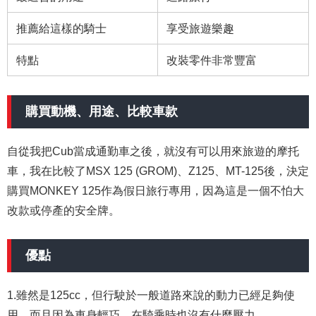
推薦給這樣的騎士
享受旅遊樂趣
特點
改裝零件非常豐富
購買動機、用途、比較車款
自從我把Cub當成通勤車之後，就沒有可以用來旅遊的摩托
車，我在比較了MSX 125 (GROM)、Z125、MT-125後，決定
購買MONKEY 125作為假日旅行專用，因為這是一個不怕大
改款或停產的安全牌。
優點
1.雖然是125cc，但行駛於一般道路來說的動力已經足夠使
用，而且因為車身輕巧，在騎乘時也沒有什麼壓力