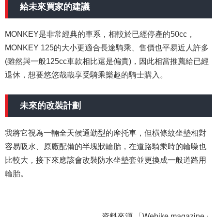
給未來買家的建議
MONKEY是非常經典的車系，相較於已經停產的50cc，
MONKEY 125的大小更適合長途騎乘、售價也平易近人許多
(雖然與一般125cc車款相比還是偏貴)，因此相當推薦給已經
退休，想要悠悠哉哉享受騎乘樂趣的騎士購入。
未來的改裝計劃
我將它視為一輛全天候通勤型的摩托車，但橫條紋坐墊相對
容易吸水、原廠配備的半塊狀輪胎，在道路騎乘時的輪噪也
比較大，接下來應該會改裝防水坐墊套並更換成一般道路用
輪胎。
資料來源 「Webike magazine」