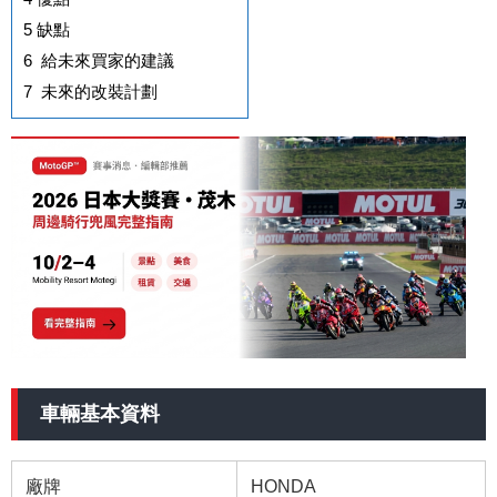
5
缺點
6
給未來買家的建議
7
未來的改裝計劃
車輛基本資料
廠牌
HONDA