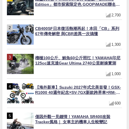
Edition」都市探索限定色 GOOPiMADE聯名包
同步登場
2,700
CB400SF日本復活熱潮再起！本田「CB」系列
67年傳奇解密 與CBR差異一次搞懂
1,300
榴槤100公斤、鮪魚60公斤照扛！YAMAHA印尼
125cc速克達Gear Ultima 2740公里耐操實測
1,000
【海外新車】Suzuki 2027年式北美首發！GSX-
R1000 40週年紀念×SV-7GX新款跨界車×RM-
Z450 Ken Roczen冠軍套件
600
僅因外觀一見鍾情！YAMAHA SR400改裝
Tracker風格｜ 女車主的機車人生蛻變記