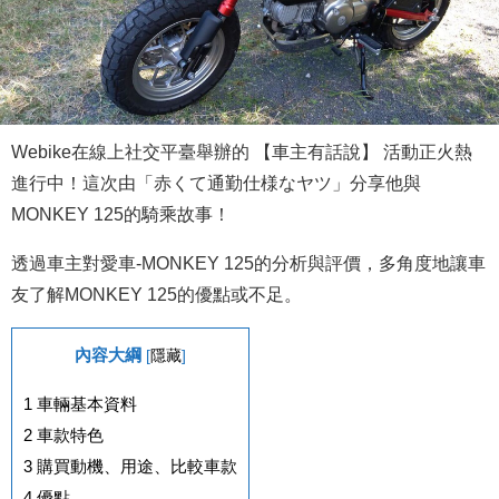
Webike在線上社交平臺舉辦的 【車主有話說】 活動正火熱
進行中！這次由「赤くて通勤仕様なヤツ」分享他與
MONKEY 125的騎乘故事！
透過車主對愛車-MONKEY 125的分析與評價，多角度地讓車
友了解MONKEY 125的優點或不足。
內容大綱
[
隱藏
]
1
車輛基本資料
2
車款特色
3
購買動機、用途、比較車款
4
優點