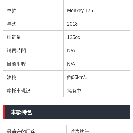
車款
Monkey 125
年式
2018
排氣量
125cc
購買時間
N/A
目前里程
N/A
油耗
約65km/L
摩托車現況
擁有中
車款特色
最適合的用途
道路旅行