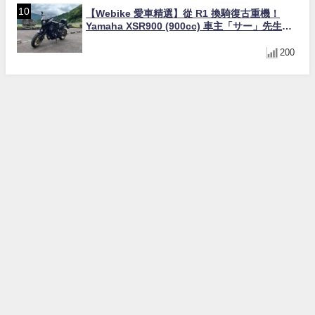
【Webike 愛車精選】從 R1 換騎復古重機！
Yamaha XSR900 (900cc) 車主「サー」先生真
實心得與改裝藍圖
200