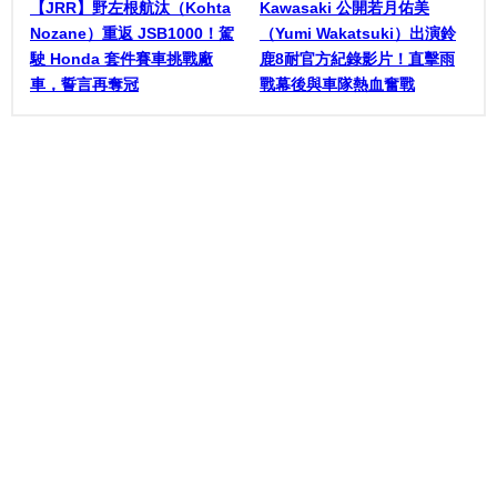
【JRR】野左根航汰（Kohta
Kawasaki 公開若月佑美
Nozane）重返 JSB1000！駕
（Yumi Wakatsuki）出演鈴
駛 Honda 套件賽車挑戰廠
鹿8耐官方紀錄影片！直擊雨
車，誓言再奪冠
戰幕後與車隊熱血奮戰