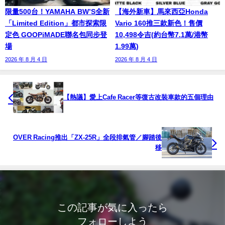
限量500台！YAMAHA BW’S全新
【海外新車】馬來西亞Honda
「Limited Edition」都市探索限
Vario 160推三款新色！售價
定色 GOOPiMADE聯名包同步登
10,498令吉(約台幣7.1萬/港幣
場
1.99萬)
2026 年 8 月 4 日
2026 年 8 月 4 日
【熱議】愛上Cafe Racer等復古改裝車款的五個理由
OVER Racing推出「ZX-25R」全段排氣管／腳踏後
移
この記事が気に入ったら
フォローしよう