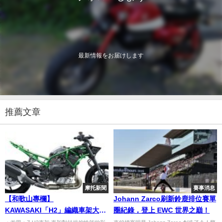
最新情報をお届けします
推薦文章
摩托新聞
賽事消息
【和歌山專欄】
Johann Zarco刷新鈴鹿排位賽單
KAWASAKI「H2」編織車架大揭
圈紀錄，登上 EWC 世界之巔！
秘！