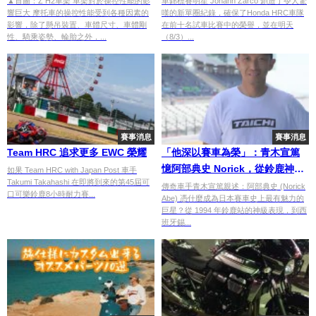
▲首圖：Z H2車架 車架對於操控性能的影
車錦標賽明星 Johann Zarco 創造了令人驚
響巨大 摩托車的操控性能受到各種因素的
嘆的新單圈紀錄，確保了Honda HRC車隊
影響，除了懸吊裝置、車體尺寸、車體剛
在前十名試車比賽中的榮譽，並在明天
性、騎乘姿勢、輪胎之外，...
（8/3）...
賽事消息
賽事消息
Team HRC 追求更多 EWC 榮耀
「他深以賽車為榮」：青木宣篤
憶阿部典史 Norick，從鈴鹿神級
如果 Team HRC with Japan Post 車手
Takumi Takahashi 在即將到來的第45屆可
騎法到那份閃耀的絕對自信｜連
傳奇車手青木宣篤親述：阿部典史 (Norick
口可樂鈴鹿8小時耐力賽...
Abe) 憑什麼成為日本賽車史上最有魅力的
載 #9
巨星？從 1994 年鈴鹿站的神級表現，到西
班牙錫...