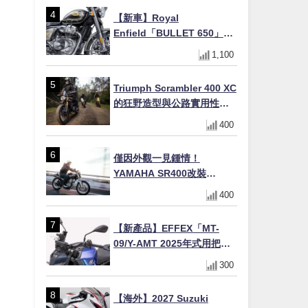
【新車】Royal
Enfield「BULLET 650」8
月27日日本發售（98萬日圓
1,100
～）！648cc空冷並列雙缸×
虎眼指示燈×砲筒黑/戰艦藍兩
Triumph Scrambler 400 XC
色
的狂野造型與公路實用性的
完美結合
400
僅因外觀一見鍾情！
YAMAHA SR400改裝
Tracker風格｜ 女車主的機車
400
人生蛻變記
【新產品】EFFEX「MT-
09/Y-AMT 2025年式用把手
Easy Fit Bar Plus」！高
300
7mm後移16mm直上×三色×
免換線組
【海外】2027 Suzuki