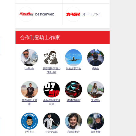
bestcarweb
オートバイ
合作刊登騎士/作家
LeeBerlin
安筌運轉 阿筌の
展的分享天地
G先生
機車日常
第四維度-火花
小魚-97MR究極
MOTODAILY
艾兒Elle
羅
山道
佐川健太郎
克里夫三
和歌山利宏
賀曾利隆