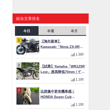
綜合文章排名
今日
本週
本月
【海外新車】
Kawasaki「Ninja ZX-6R」
2027年式北美發表！636cc
1,300
四缸×銀河銀/暮光藍新色
×KTRC/KIBS電控，11,599
【試乘】Yamaha「WR125R
美元起
Low」座高降低70mm！Y’s
Gear低座高座墊×低座高連桿
1,100
×腳踏著地感大幅改善，越野
初學者推薦
比想像中更有機車感！
HONDA Super Cub
110【Webike愛車精選】
1,100