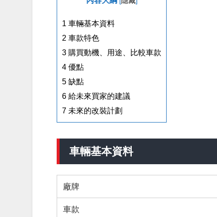
內容大綱
[
隱藏
]
1
車輛基本資料
2
車款特色
3
購買動機、用途、比較車款
4
優點
5
缺點
6
給未來買家的建議
7
未來的改裝計劃
車輛基本資料
廠牌
車款