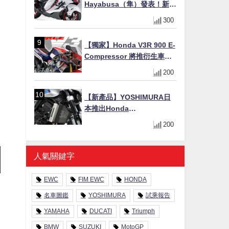
Hayabusa（隼）發表！新增
Special Edition 特仕版，全
300
新珍珠白塗裝與專屬配備登
場
【獨家】Honda V3R 900 E-
Compressor 將推衍生車
系？自然進氣 V3 同步測試
200
中，CG 預想曝光！
【新產品】YOSHIMURA日
本推出Honda
CB1000F/CB1000 HORNET
200
專用水箱護網，六角網紋設
計質感升級
人氣關鍵字
EWC
FIM EWC
HONDA
名車圖鑑
YOSHIMURA
試乘報告
YAMAHA
DUCATI
Triumph
BMW
SUZUKI
MotoGP