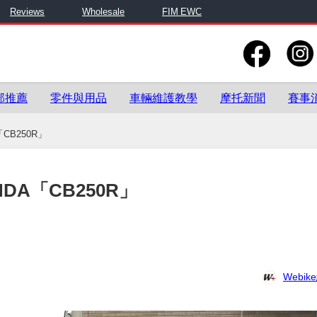
Reviews
Wholesale
FIM EWC
部推薦
零件與用品
車輛維護教學
摩托新聞
賽事
CB250R」
A「CB250R」
Webi