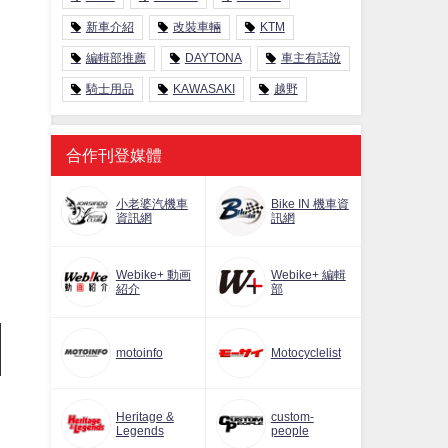
新車介紹
改裝車輛
KTM
編輯部推薦
DAYTONA
車主有話說
騎士用品
KAWASAKI
越野
合作刊登媒體
小老婆汽機車
Bike IN 機車資
資訊網
訊網
Webike+ 動画
Webike+ 編輯
紹介
部
motoinfo
Motocyclelist
Heritage &
custom-
Legends
people