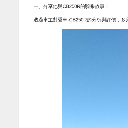
ー」分享他與CB250R的騎乘故事！
透過車主對愛車-CB250R的分析與評價，多