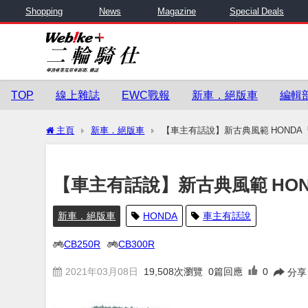
Shopping
News
Magazine
Special Deals
TOP
線上雜誌
EWC戰報
新車．絕版車
編輯
主頁
新車．絕版車
【車主有話說】新古典風範 HONDA「
【車主有話說】新古典風範 HOND
新車．絕版車
HONDA
車主有話說
CB250R
CB300R
2021年03月08日
19,508
次瀏覽
0篇回應
0
分享