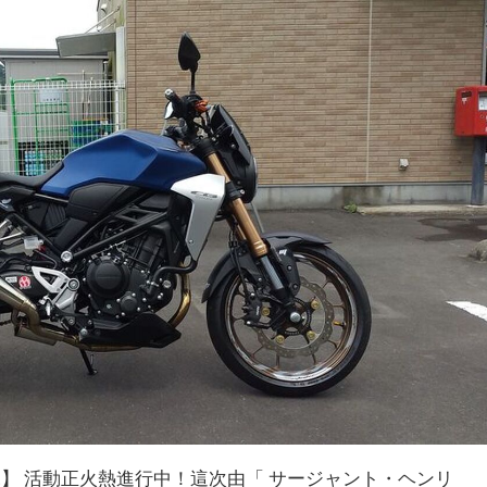
話說】 活動正火熱進行中！這次由「 サージャント・ヘンリ