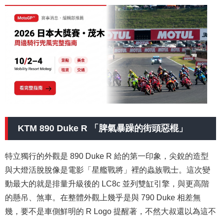
KTM 890 Duke R 「脾氣暴躁的街頭惡棍」
特立獨行的外觀是 890 Duke R 給的第一印象，尖銳的造型
與大燈活脫脫像是電影「星艦戰將」裡的蟲族戰士。這次變
動最大的就是排量升級後的 LC8c 並列雙缸引擎，與更高階
的懸吊、煞車。在整體外觀上幾乎是與 790 Duke 相差無
幾，要不是車側鮮明的 R Logo 提醒著，不然大叔還以為這不