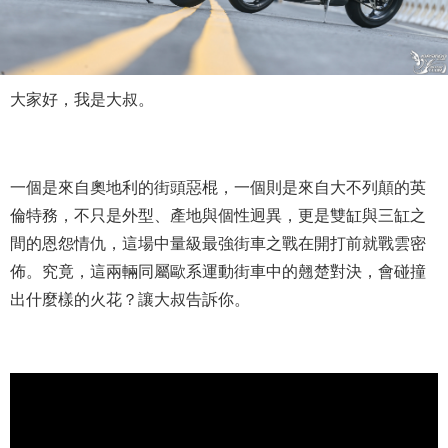
大家好，我是大叔。
一個是來自奧地利的街頭惡棍，一個則是來自大不列顛的英
倫特務，不只是外型、產地與個性迥異，更是雙缸與三缸之
間的恩怨情仇，這場中量級最強街車之戰在開打前就戰雲密
佈。究竟，這兩輛同屬歐系運動街車中的翹楚對決，會碰撞
出什麼樣的火花？讓大叔告訴你。