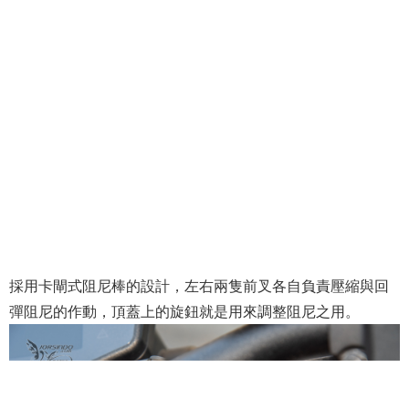
採用卡閘式阻尼棒的設計，左右兩隻前叉各自負責壓縮與回
彈阻尼的作動，頂蓋上的旋鈕就是用來調整阻尼之用。