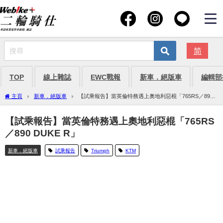
简
TOP
線上雜誌
EWC戰報
新車．絕版車
編輯部
主頁
新車．絕版車
【試乘報告】當英倫特務遇上奧地利惡棍「765RS／890
DUKE R」
【試乘報告】當英倫特務遇上奧地利惡棍「765RS
／890 DUKE R」
新車．絕版車
試乘報告
Triumph
KTM