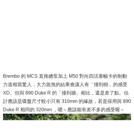
Brembo 的 MCS 直推總泵加上 M50 對向四活塞幅卡的制動
力道相當驚人，大力急煞的結果會讓人有「撞到樹」的感受
XD。但與 890 Duke R 的「撞到牆」相比，還是差了點。估
計應該是碟盤尺寸較小只有 310mm 的緣故，若是採用與 890
Duke R 相同的 320mm ，嗯～應該能有差不多的感受喔～