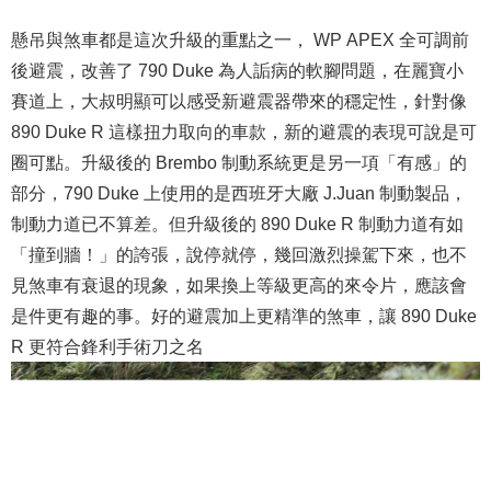
懸吊與煞車都是這次升級的重點之一， WP APEX 全可調前
後避震，改善了 790 Duke 為人詬病的軟腳問題，在麗寶小
賽道上，大叔明顯可以感受新避震器帶來的穩定性，針對像
890 Duke R 這樣扭力取向的車款，新的避震的表現可說是可
圈可點。升級後的 Brembo 制動系統更是另一項「有感」的
部分，790 Duke 上使用的是西班牙大廠 J.Juan 制動製品，
制動力道已不算差。但升級後的 890 Duke R 制動力道有如
「撞到牆！」的誇張，說停就停，幾回激烈操駕下來，也不
見煞車有衰退的現象，如果換上等級更高的來令片，應該會
是件更有趣的事。好的避震加上更精準的煞車，讓 890 Duke
R 更符合鋒利手術刀之名