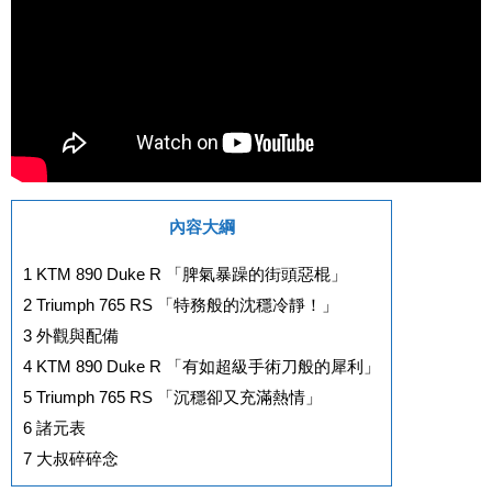
內容大綱
1
KTM 890 Duke R 「脾氣暴躁的街頭惡棍」
2
Triumph 765 RS 「特務般的沈穩冷靜！」
3
外觀與配備
4
KTM 890 Duke R 「有如超級手術刀般的犀利」
5
Triumph 765 RS 「沉穩卻又充滿熱情」
6
諸元表
7
大叔碎碎念