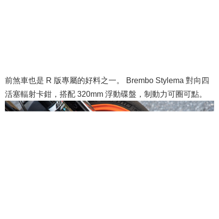
前煞車也是 R 版專屬的好料之一。 Brembo Stylema 對向四
活塞輻射卡鉗，搭配 320mm 浮動碟盤，制動力可圈可點。