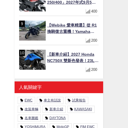
250/400」2027年式9月5日
日本發售！新塗裝登場×價格
400
不變×輔助滑動式離合器
×LED頭燈標配
【Webike 愛車精選】從 R1
換騎復古重機！Yamaha
XSR900 (900cc) 車主「サ
200
ー」先生真實心得與改裝藍
圖
【新車介紹】2027 Honda
NC750X 雙新色發表！23L
假油箱置物空間、28.3km/L
200
超省油 400km 續航冒險車全
解析
人氣關鍵字
EWC
車主有話說
試乘報告
改裝車輛
新車介紹
KAWASAKI
名車圖鑑
DAYTONA
YOSHIMURA
MotoGP
FIM EWC