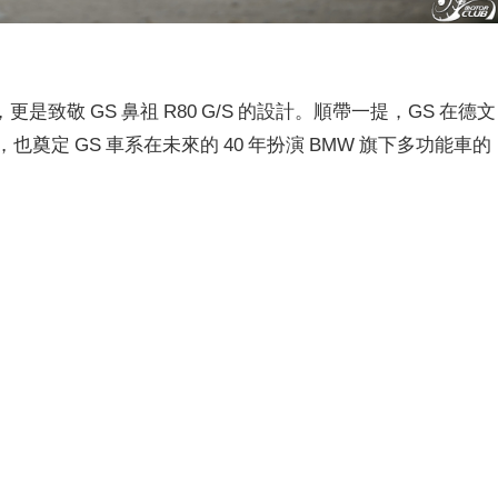
致敬 GS 鼻祖 R80 G/S 的設計。順帶一提，GS 在德文
 (道路)，也奠定 GS 車系在未來的 40 年扮演 BMW 旗下多功能車的