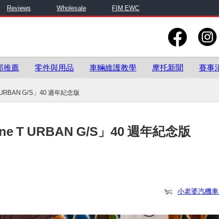
Reviews
Wholesale
FIM EWC
部推薦
零件與用品
車輛維護教學
摩托新聞
賽事
URBAN G/S」40 週年紀念版
e T URBAN G/S」40 週年紀念版
小老婆汽機車