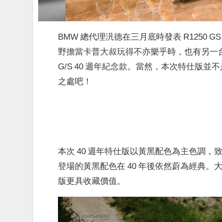
BMW 總代理汎德在三月底時發表 R1250
野擔當卡普大叔玩得不亦樂乎時，也有另一台嬌客
G/S 40 週年紀念款。當然，本次特仕版
之處吧！
本次 40 週年特仕版以黃黑配色為主色調，致敬當
登場的黃黑配色在 40 年後依然蔚為經典。大量的
版更具收藏價值。