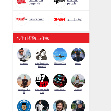
Heritage &
custom-
Legends
people
bestcarweb
オートバイ
合作刊登騎士/作家
LeeBerlin
安筌運轉 阿筌の
展的分享天地
G先生
機車日常
第四維度-火花
小魚-97MR究極
MOTODAILY
艾兒Elle
羅
山道