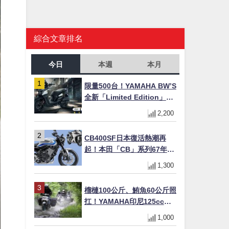
綜合文章排名
今日
本週
本月
限量500台！YAMAHA BW’S
全新「Limited Edition」都
市探索限定色 GOOPiMADE
2,200
聯名包同步登場
CB400SF日本復活熱潮再
起！本田「CB」系列67年傳
奇解密 與CBR差異一次搞懂
1,300
榴槤100公斤、鮪魚60公斤照
扛！YAMAHA印尼125cc速
克達Gear Ultima 2740公里
1,000
耐操實測