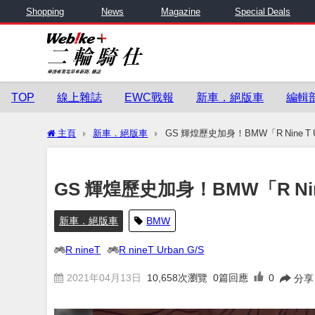
Shopping
News
Magazine
Special Deals
TOP
線上雜誌
EWC戰報
新車．絕版車
編輯
主頁
新車．絕版車
GS 輝煌歷史加身！BMW「R Nine T 
GS 輝煌歷史加身！BMW「R Nin
新車．絕版車
BMW
R nineT
R nineT Urban G/S
2021年04月13日
10,658
次瀏覽
0篇回應
0
分享