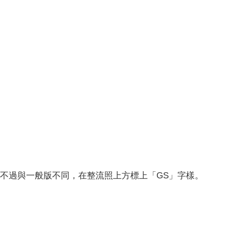
頭造型，不過與一般版不同，在整流照上方標上「GS」字樣。