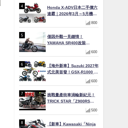
Honda X-ADV日本二手價六
連霸｜2026年3月～5月機車
轉售排行榜 CBR1000RR-R
800
FIREBLADE SP首度躋身前
十
僅因外觀一見鍾情！
YAMAHA SR400改裝
Tracker風格｜ 女車主的機車
600
人生蛻變記
【海外新車】Suzuki 2027年
式北美首發！GSX-R1000 40
週年紀念×SV-7GX新款跨界
600
車×RM-Z450 Ken Roczen
冠軍套件
挑戰量產街車渦輪新紀元！
TRICK STAR「Z900RS
TURBO Project」直指超越
500
Ducati Superleggera性能
【新車】Kawasaki「Ninja