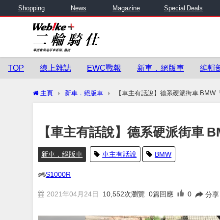
Shopping
News
Magazine
Special Deals
TOP
線上雜誌
EWC戰報
新車．絕版車
編輯
主頁
新車．絕版車
【車主有話說】德系硬派街車 BMW「S
【車主有話說】德系硬派街車 BM
新車．絕版車
車主有話說
BMW
S1000R
2021年04月24日
10,552
次瀏覽
0篇回應
0
分享