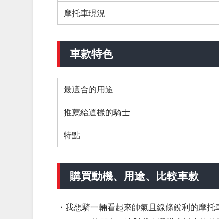
摩托車現況
車款特色
最適合的用途
推薦給這樣的騎士
特點
購買動機、用途、比較車款
・我想騎一輛看起來帥氣且線條銳利的摩托車