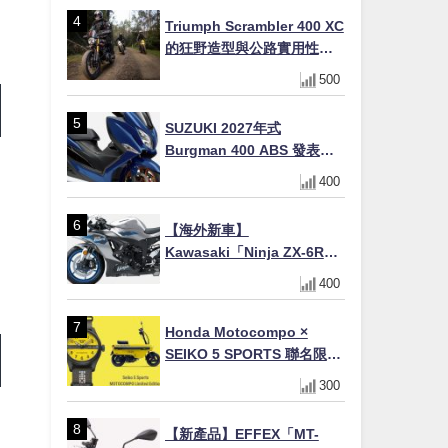
場
Triumph Scrambler 400 XC
的狂野造型與公路實用性的
完美結合
500
SUZUKI 2027年式
Burgman 400 ABS 發表！
8/18日本上市、支援E10汽油
400
售價98萬100日圓
【海外新車】
Kawasaki「Ninja ZX-6R」
2027年式北美發表！636cc
400
四缸×銀河銀/暮光藍新色
×KTRC/KIBS電控，11,599
Honda Motocompo ×
美元起
SEIKO 5 SPORTS 聯名限量
錶登場！重現黃色車身、油
300
箱開關等經典設計
【新產品】EFFEX「MT-