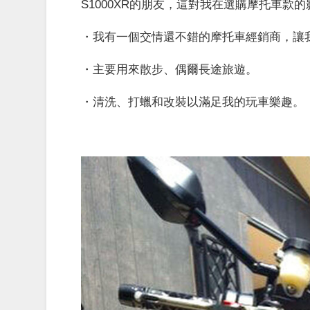
S1000XR的朋友，這對我在選購摩托車款的
・我有一個交情還不錯的摩托車經銷商，讓
・主要用來散步、偶爾長途旅遊。
・清洗、打蠟和改裝以滿足我的玩車樂趣。