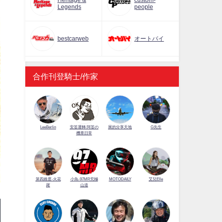
Heritage &
custom-
Legends
people
bestcarweb
オートバイ
合作刊登騎士/作家
LeeBerlin
安筌運轉 阿筌の
展的分享天地
G先生
機車日常
第四維度-火花
小魚-97MR究極
MOTODAILY
艾兒Elle
羅
山道