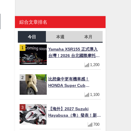
綜合文章排名
今日
本週
本月
Yamaha XSR155 正式導入
台灣！2026 台北國際摩托車
展亮相，70 週年紀念版
1,200
YZF-R 系列限量追加販售
比想像中更有機車感！
HONDA Super Cub
110【Webike愛車精選】
1,100
【海外】2027 Suzuki
Hayabusa（隼）發表！新增
Special Edition 特仕版，全
700
新珍珠白塗裝與專屬配備登