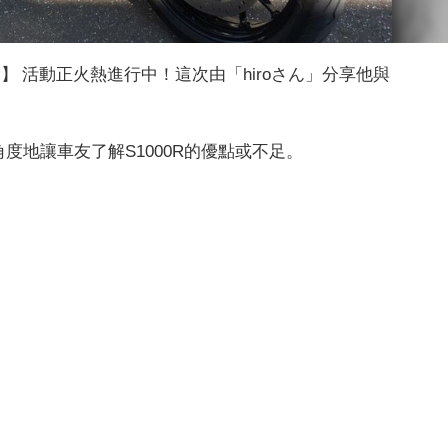
說】 活動正火熱進行中！這次由「hiroさん」分享他與
角度地讓車友了解S1000R的優點或不足。