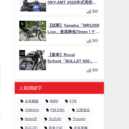
09/Y-AMT 2025年式用把手
Easy Fit Bar Plus」！高
300
7mm後移16mm直上×三色×
免換線組
【試乘】Yamaha「WR125R
Low」座高降低70mm！Y’s
Gear低座高座墊×低座高連桿
300
×腳踏著地感大幅改善，越野
初學者推薦
【新車】Royal
Enfield「BULLET 650」8
月27日日本發售（98萬日圓
300
～）！648cc空冷並列雙缸×
虎眼指示燈×砲筒黑/戰艦藍兩
色
人氣關鍵字
名車圖鑑
BMW
KTM
YAMAHA
FIM EWC
試乘報告
MotoGP
SUZUKI
Triumph
DUCATI
新車介紹
改裝車輛