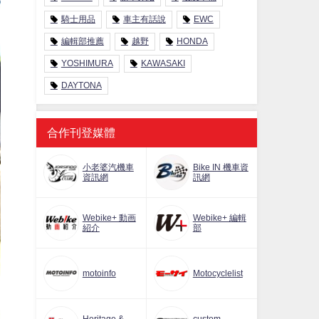
騎士用品
車主有話說
EWC
編輯部推薦
越野
HONDA
YOSHIMURA
KAWASAKI
DAYTONA
合作刊登媒體
小老婆汽機車
Bike IN 機車資
資訊網
訊網
Webike+ 動画
Webike+ 編輯
紹介
部
motoinfo
Motocyclelist