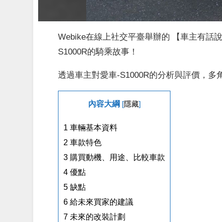
Webike在線上社交平臺舉辦的 【車主有話
S1000R的騎乘故事！
透過車主對愛車-S1000R的分析與評價，多
內容大綱
[
隱藏
]
1
車輛基本資料
2
車款特色
3
購買動機、用途、比較車款
4
優點
5
缺點
6
給未來買家的建議
7
未來的改裝計劃