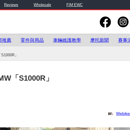
Reviews
Wholesale
FIM EWC
部推薦
零件與用品
車輛維護教學
摩托新聞
賽事
1000R」
W「S1000R」
Webi