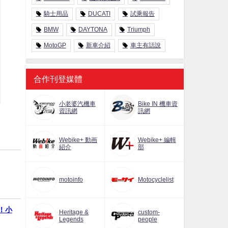
騎士用品
DUCATI
試乘報告
BMW
DAYTONA
Triumph
MotoGP
新車介紹
車主有話說
合作刊登媒體
小老婆汽機車
Bike IN 機車資
資訊網
訊網
Webike+ 動画
Webike+ 編輯
紹介
部
motoinfo
Motocyclelist
戰！小
Heritage &
custom-
Legends
people