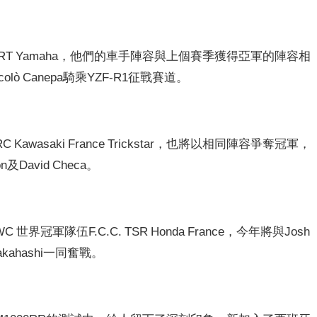
T Yamaha，他們的車手陣容與上個賽季獲得亞軍的陣容相
iccolò Canepa騎乘YZF-R1征戰賽道。
RC Kawasaki France Trickstar，也將以相同陣容爭奪冠軍，
n及David Checa。
M EWC 世界冠軍隊伍F.C.C. TSR Honda France，今年將與Josh
Takahashi一同奮戰。