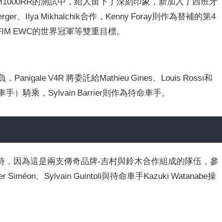
e Team在新M1000RR的測試中，給人留下了深刻印象，新加入了西班牙
berger、Ilya Mikhalchik合作，Kenny Foray則作為替補的第4
IM EWC的世界冠軍等雙重目標。
anigale V4R 將委託給Mathieu Gines、Louis Rossi和
的車手）騎乘，Sylvain Barrier則作為待命車手。
賽道上備受期待，因為這是兩支傳奇品牌-吉村與鈴木合作組成的隊伍，參
 Siméon、Sylvain Guintoli與待命車手Kazuki Watanabe操