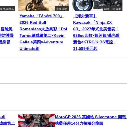
零件與用品
賽事消息
新車．絕版車
Yamaha「Ténéré 700」
【海外新車】
2026 Red Bull
Kawasaki「Ninja ZX-
een冒險風
Romaniacs大放異彩！Pol
6R」2027年式北美發表！
燈防護骨
Tarrés總成績第二×Kevin
636cc四缸×銀河銀/暮光藍
變身冒
Gallais第四×Adventure
新色×KTRC/KIBS電控，
Ultimate組
11,599美元起
ull
MotoGP 2026 英國站 Silverstone 開
s總成績第二
椋藍僅差14分力拚積分龍頭