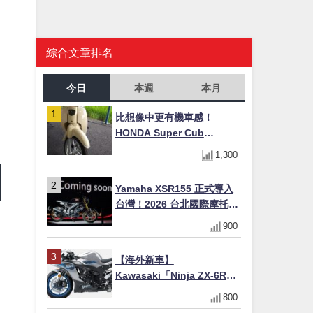
綜合文章排名
今日
本週
本月
比想像中更有機車感！
HONDA Super Cub
110【Webike愛車精選】
1,300
Yamaha XSR155 正式導入
台灣！2026 台北國際摩托車
展亮相，70 週年紀念版
900
YZF-R 系列限量追加販售
【海外新車】
Kawasaki「Ninja ZX-6R」
2027年式北美發表！636cc
800
四缸×銀河銀/暮光藍新色