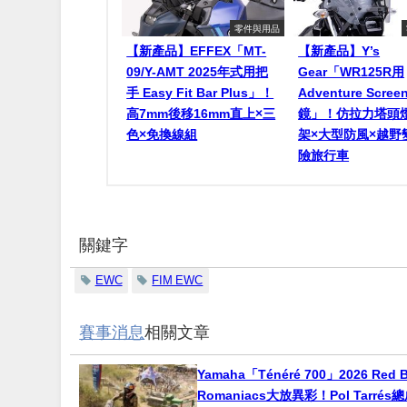
零件與用品
【新產品】EFFEX「MT-
【新產品】Y’s
09/Y-AMT 2025年式用把
Gear「WR125R用
手 Easy Fit Bar Plus」！
Adventure Scr
高7mm後移16mm直上×三
鏡」！仿拉力塔頭
色×免換線組
架×大型防風×越野
險旅行車
關鍵字
EWC
FIM EWC
賽事消息
相關文章
Yamaha「Ténéré 700」2026 Red B
Romaniacs大放異彩！Pol Tarré