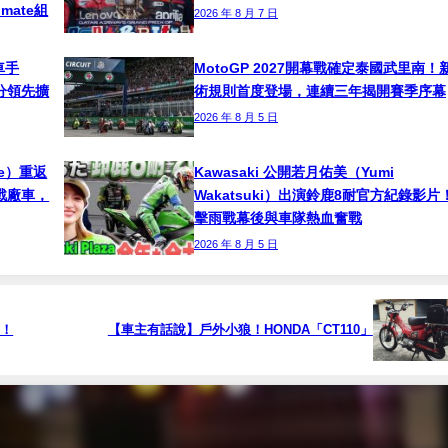
timate組
2026 年 8 月 7 日
車手
MotoGP 2027開幕戰確定泰國武里南！
！積分領先擴
術規則首度登場，連續三年揭開賽季序幕
2026 年 8 月 5 日
ne）重返
Kawasaki 公開若月佑美（Yumi
挑戰廠車，
Wakatsuki）出演鈴鹿8耐官方紀錄影片
擊雨戰幕後與車隊熱血奮戰
2026 年 8 月 5 日
5！
【車主有話說】戶外小狼！HONDA「CT110」