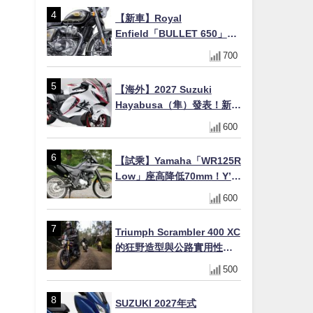
×KTRC/KIBS電控，11,599
【新車】Royal
美元起
Enfield「BULLET 650」8
月27日日本發售（98萬日圓
700
～）！648cc空冷並列雙缸×
虎眼指示燈×砲筒黑/戰艦藍兩
【海外】2027 Suzuki
色
Hayabusa（隼）發表！新增
Special Edition 特仕版，全
600
新珍珠白塗裝與專屬配備登
場
【試乘】Yamaha「WR125R
Low」座高降低70mm！Y’s
Gear低座高座墊×低座高連桿
600
×腳踏著地感大幅改善，越野
初學者推薦
Triumph Scrambler 400 XC
的狂野造型與公路實用性的
完美結合
500
」
SUZUKI 2027年式