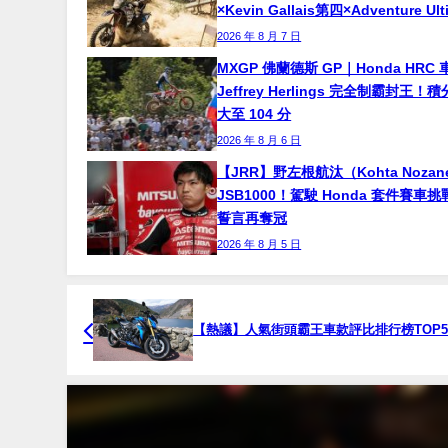
×Kevin Gallais第四×Adventure Ul
2026 年 8 月 7 日
MXGP 佛蘭德斯 GP｜Honda HRC 
Jeffrey Herlings 完全制霸封王
大至 104 分
2026 年 8 月 6 日
【JRR】野左根航汰（Kohta Noza
JSB1000！駕駛 Honda 套件賽車
誓言再奪冠
2026 年 8 月 5 日
【熱議】人氣街頭霸王車款評比排行榜TOP