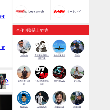
bestcarweb
オートバイ
新技
合作刊登騎士/作家
！直
LeeBerlin
安筌運轉 阿筌の
展的分享天地
G先生
機車日常
第四維度-火花
小魚-97MR究極
MOTODAILY
艾兒Elle
羅
山道
佐川健太郎
克里夫三
和歌山利宏
賀曾利隆