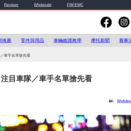
Reviews
Wholesale
FIM EWC
部推薦
零件與用品
車輛維護教學
摩托新聞
賽事
車隊／車手名單搶先看
即！注目車隊／車手名單搶先看
Webi