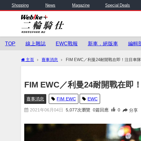
Shopping
News
Magazine
Special Deals
TOP
線上雜誌
EWC戰報
新車．絕版車
編輯
主頁
賽事消息
FIM EWC／利曼24耐開戰在即！注目
FIM EWC／利曼24耐開戰在
賽事消息
FIM EWC
EWC
2021年06月04日
5,077
次瀏覽
0篇回應
0
分享