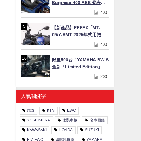
Burgman 400 ABS 發表！
譯
8/18日本上市、支援E10汽油
400
售價98萬100日圓
【新產品】EFFEX「MT-
09/Y-AMT 2025年式用把手
Easy Fit Bar Plus」！高
400
7mm後移16mm直上×三色×
免換線組
限量500台！YAMAHA BW’S
全新「Limited Edition」都
市探索限定色 GOOPiMADE
200
聯名包同步登場
人氣關鍵字
越野
KTM
EWC
YOSHIMURA
改裝車輛
名車圖鑑
KAWASAKI
HONDA
SUZUKI
FIM EWC
編輯部推薦
YAMAHA