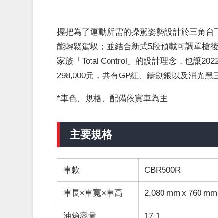
握把為了運動所需的操駕姿勢設計於三角台
能輕鬆駕馭；並結合新式5段預載可調單槍後
家族「Total Control」的設計理念，也讓20
298,000元，共有GP紅、鑄劍銀以及消光
*車色、規格、配備依實車為主
主要規格
車款
CBR500R
車長×車寬×車高
2,080 mm x 760 mm
油箱容量
17.1 L