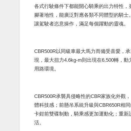
各式行駛條件下都能開心騎乘的出力特性，
腳著地性，能廣泛對應各類不同體型的騎士
讓駕駛者恣意操作，滿足每個躍動的靈魂。
CBR500R以同級車最大馬力而備受喜愛，承襲
現，最大扭力4.6kg-m則出現在6,500
用路環境。
CBR500R承襲具侵略性的CBR家族化外
體科技感；前懸吊系統升級與CBR650R相同的S
卡鉗前雙碟制動，騎乘感更加運動化；重新
活。