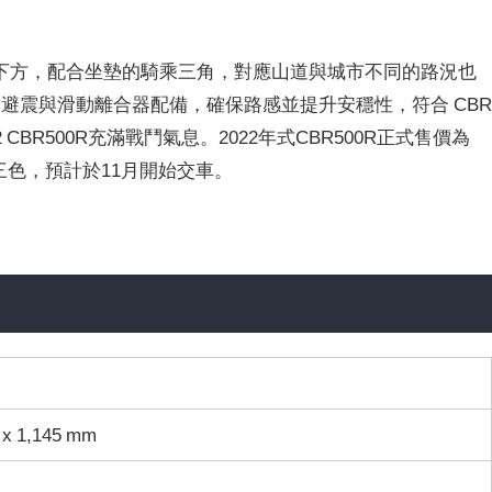
下方，配合坐墊的騎乘三角，對應山道與城市不同的路況也
避震與滑動離合器配備，確保路感並提升安穩性，符合 CB
22 CBR500R充滿戰鬥氣息。2022年式CBR500R正式售價為
黑三色，預計於11月開始交車。
 x 1,145 mm