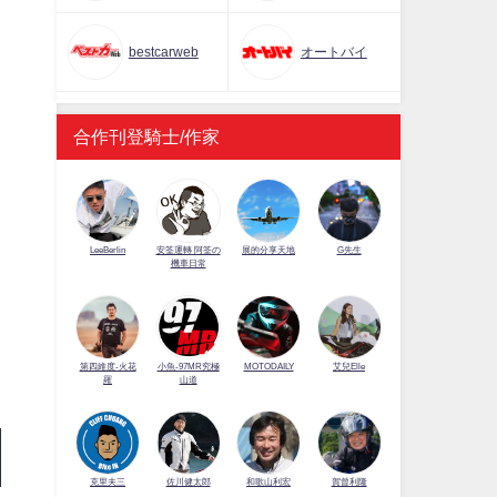
bestcarweb
オートバイ
合作刊登騎士/作家
LeeBerlin
安筌運轉 阿筌の
展的分享天地
G先生
機車日常
第四維度-火花
小魚-97MR究極
MOTODAILY
艾兒Elle
羅
山道
佐川健太郎
克里夫三
和歌山利宏
賀曾利隆