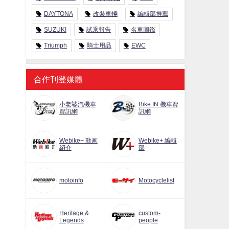
DAYTONA
改裝車輛
編輯部推薦
SUZUKI
試乘報告
名車圖鑑
Triumph
騎士用品
EWC
合作刊登媒體
小老婆汽機車
Bike IN 機車資
資訊網
訊網
Webike+ 動画
Webike+ 編輯
紹介
部
motoinfo
Motocyclelist
Heritage &
custom-
Legends
people