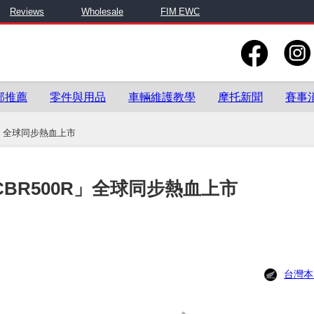
Reviews
Wholesale
FIM EWC
部推薦
零件與用品
車輛維護教學
摩托新聞
賽事
00R」全球同步熱血上市
式「CBR500R」全球同步熱血上市
台灣本