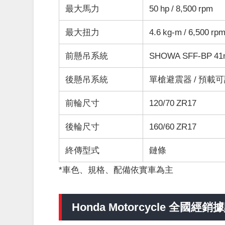
最大馬力
50 hp / 8,500 rpm
最大扭力
4.6 kg-m / 6,500 rp
前懸吊系統
SHOWA SFF-BP
後懸吊系統
單槍避震器 / 預載
前輪尺寸
120/70 ZR17
後輪尺寸
160/60 ZR17
終傳型式
鏈條
*車色、規格、配備依實車為主
Honda Motorcycle
全國經銷據