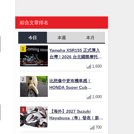
綜合文章排名
今日
本週
本月
Yamaha XSR155 正式導入
台灣！2026 台北國際摩托車
大
展亮相，70 週年紀念版
1,600
YZF-R 系列限量追加販售
比想像中更有機車感！
HONDA Super Cub
110【Webike愛車精選】
1,000
【海外】2027 Suzuki
Hayabusa（隼）發表！新增
Special Edition 特仕版，全
700
新珍珠白塗裝與專屬配備登