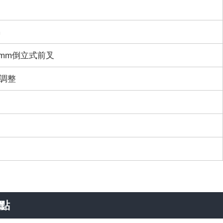
m
 41mm倒立式前叉
可調整
點