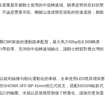
並著重最常被騎士使用的中低轉速域、騎乘姿勢與良好的雙
。不論是壅塞市區、蜿蜒山道或愜意巡航的快速道路，都能
CBR家族的運動跑車配置，最大馬力50hp在8,500轉湧
轉，動力帶前導、充沛的中低轉速域輸出，讓騎士輕鬆對應台灣的
觀，以銳利線條勾勒出運動化的車格，全車使用LED燈具增添整
HOWA SFF-BP 41mm倒立式前叉，搭配NISSIN輻射式
設計的輪圈、水箱以及後搖臂都做了輕量化，讓操控更加靈