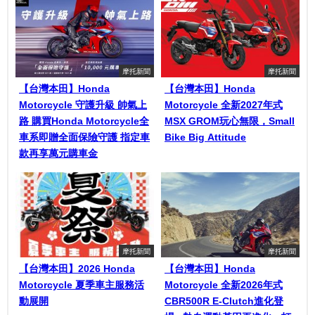
摩托新聞
摩托新聞
【台灣本田】Honda
【台灣本田】Honda
Motorcycle 守護升級 帥氣上
Motorcycle 全新2027年式
路 購買Honda Motorcycle全
MSX GROM玩心無限，Small
車系即贈全面保險守護 指定車
Bike Big Attitude
款再享萬元購車金
摩托新聞
摩托新聞
【台灣本田】2026 Honda
【台灣本田】Honda
Motorcycle 夏季車主服務活
Motorcycle 全新2026年式
動展開
CBR500R E-Clutch進化登