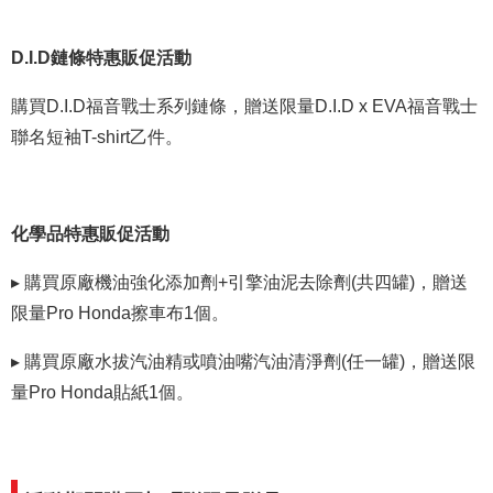
D.I.D鏈條特惠販促活動
購買D.I.D福音戰士系列鏈條，贈送限量D.I.D x EVA福音戰士
聯名短袖T-shirt乙件。
化學品特惠販促活動
▸
購買原廠機油強化添加劑+引擎油泥去除劑(共四罐)，贈送
限量Pro Honda擦車布1個。
▸
購買原廠水拔汽油精或噴油嘴汽油清淨劑(任一罐)，贈送限
量Pro Honda貼紙1個。