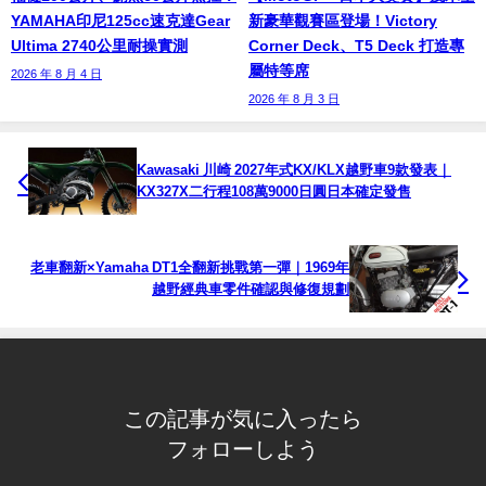
YAMAHA印尼125cc速克達Gear
新豪華觀賽區登場！Victory
Ultima 2740公里耐操實測
Corner Deck、T5 Deck 打造專
屬特等席
2026 年 8 月 4 日
2026 年 8 月 3 日
Kawasaki 川崎 2027年式KX/KLX越野車9款發表｜
KX327X二行程108萬9000日圓日本確定發售
老車翻新×Yamaha DT1全翻新挑戰第一彈｜1969年
越野經典車零件確認與修復規劃
この記事が気に入ったら
フォローしよう