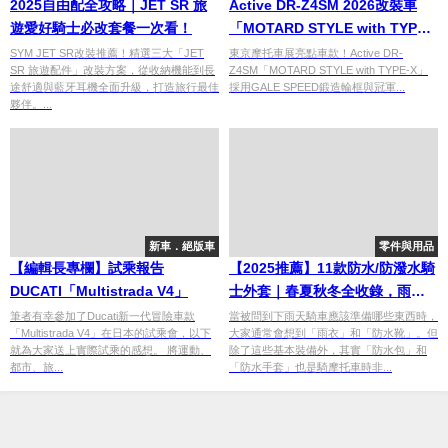
2025自由配全攻略｜JET SR 旅
Active DR-Z4SM 2026改裝車
遊愛好騎士必改套餐一次看！
「MOTARD STYLE with TYPE-
X」｜GALE SPEED鍛造輪框完
SYM JET SR改裝推薦！精選三大「JET
東京摩托車展亮點車款！Active DR-
SR 旅遊配件」改裝方案，從收納機能到長
Z4SM「MOTARD STYLE with TYPE-X」
整配備公開
途舒適與藍牙耳機全面升級，打造旅行最佳
採用GALE SPEED鍛造輪框與冠軍...
夥伴。...
新車．絕版車
零件與用品
【編輯長專欄】試乘報告
【2025推薦】11款防水/防潑水騎
DUCATI「Multistrada V4」
士外套｜春夏秋冬全收錄，雨天
也能安心騎！
筆者有幸參加了Ducati新一代冒險車款
當被問到下雨天騎車應該準備哪些東西時，
「Multistrada V4」在日本的試乘會，以下
大家通常會想到「雨衣」和「防水靴」。但
就為大家送上實際試乘的感想。 將運動、
除了這些基本裝備外，其實「防水包」和
都市、旅...
「防水手套」也是騎摩托車時非...