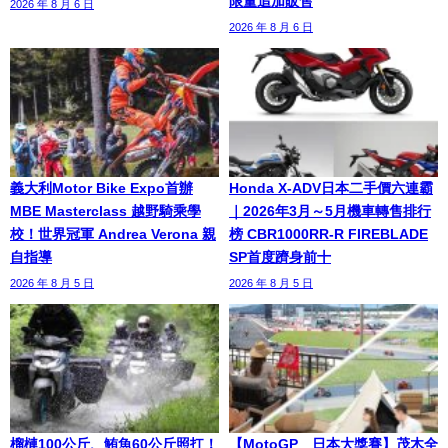
限量追加販售
2026 年 8 月 6 日
2026 年 8 月 6 日
義大利Motor Bike Expo首辦
Honda X-ADV日本二手價六連霸
MBE Masterclass 越野騎乘學
｜2026年3月～5月機車轉售排行
校！世界冠軍 Andrea Verona 親
榜 CBR1000RR-R FIREBLADE
自指導
SP首度躋身前十
2026 年 8 月 5 日
2026 年 8 月 5 日
榴槤100公斤、鮪魚60公斤照扛！
【MotoGP™日本大獎賽】茂木全