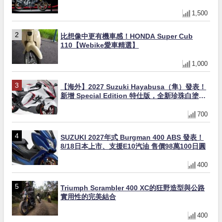
量追加販售
1,500
比想像中更有機車感！HONDA Super Cub
110【Webike愛車精選】
1,000
【海外】2027 Suzuki Hayabusa（隼）發表！
新增 Special Edition 特仕版，全新珍珠白塗裝
與專屬配備登場
700
SUZUKI 2027年式 Burgman 400 ABS 發表！
8/18日本上市、支援E10汽油 售價98萬100日圓
400
Triumph Scrambler 400 XC的狂野造型與公路
實用性的完美結合
400