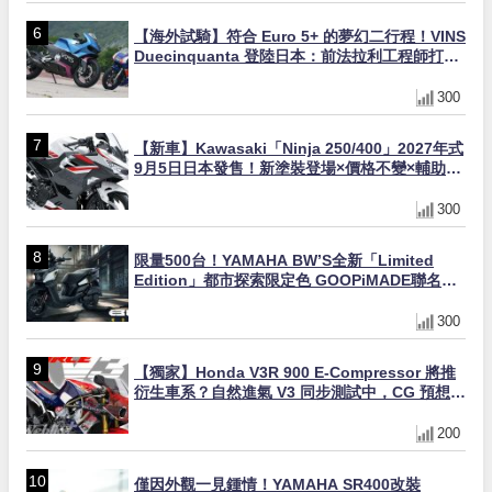
【海外試騎】符合 Euro 5+ 的夢幻二行程！VINS
Duecinquanta 登陸日本：前法拉利工程師打
造、碳纖維單體車架與 250cc 雙曲軸 V 雙全解
析
300
【新車】Kawasaki「Ninja 250/400」2027年式
9月5日日本發售！新塗裝登場×價格不變×輔助滑
動式離合器×LED頭燈標配
300
限量500台！YAMAHA BW’S全新「Limited
Edition」都市探索限定色 GOOPiMADE聯名包
同步登場
300
【獨家】Honda V3R 900 E-Compressor 將推
衍生車系？自然進氣 V3 同步測試中，CG 預想曝
光！
200
僅因外觀一見鍾情！YAMAHA SR400改裝