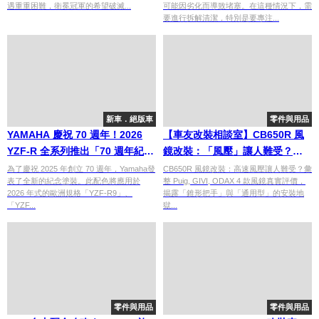
遇重重困難，衛冕冠軍的希望破滅...
可能因劣化而導致堵塞。在這種情況下，需
要進行拆解清潔，特別是要專注...
新車．絕版車
零件與用品
YAMAHA 慶祝 70 週年！2026
【車友改裝相談室】CB650R 風
YZF-R 全系列推出「70 週年紀念
鏡改裝：「風壓」讓人難受？在
配色」！
「Neo Café」美學與「長途舒
為了慶祝 2025 年創立 70 週年，Yamaha發
CB650R 風鏡改裝：高速風壓讓人難受？彙
表了全新的紀念塗裝。此配色將應用於
整 Puig, GIVI, ODAX 4 款風鏡真實評價，
適」間尋找平衡｜台日車友評價
2026 年式的歐洲規格「YZF-R9」、
揭露「錐形把手」與「通用型」的安裝地
匯總
「YZF...
獄...
零件與用品
零件與用品