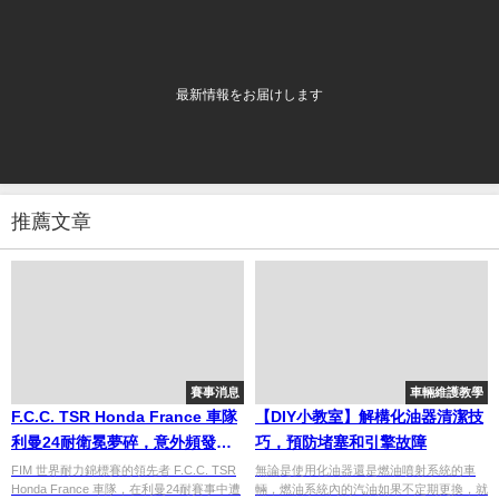
最新情報をお届けします
推薦文章
賽事消息
車輛維護教學
F.C.C. TSR Honda France 車隊
【DIY小教室】解構化油器清潔技
利曼24耐衛冕夢碎，意外頻發遺
巧，預防堵塞和引擎故障
憾退賽
FIM 世界耐力錦標賽的領先者 F.C.C. TSR
無論是使用化油器還是燃油噴射系統的車
Honda France 車隊，在利曼24耐賽事中遭
輛，燃油系統內的汽油如果不定期更換，就