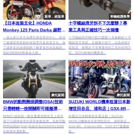
新車．絕版車
車輛維護教學
【日本改裝文化】HONDA
十字螺絲滑牙拆不下怎麼辦？專
Monkey 125 Paris Darka 越野風
業工具與正確技巧一次搞懂
格改裝
一直以來日本作為摩托車世界的中心，提供
十字螺絲滑牙轉不動怎麼辦？本篇解析十字
了最優質和原創的改裝零件及改裝文化。為
螺絲滑牙原因、正確施力技巧，以及ANEX
了讓更多的讀者能夠了解更多的改裝風格，
拔取器、衝擊起子等專業拆卸工具的使用方
因此WEBIKE將會為大家...
式。從DIY維修到機車保...
摩托新聞
摩托新聞
BMW的動態懸掛調整(DSA)技術
SUZUKI WORLD機車租賃日本新
只需輕輕一按開關即可模擬彈簧
增世田谷店、浦和店｜GSX-8R、
剛度切換
V-Strom等多車款租借
BMW已成為第一家在量產倒置前叉上提供
鈴菌去日本騎車前先看這篇！SUZUKI
電子可調彈簧率的電單車製造商，其新型動
WORLD機車租賃新增世田谷、浦和兩店，
態懸掛調節(DSA)系統作為2025年R1300R
GSX-8R、V-Strom 800、GSX-8TT通通能
街跑車的選配配...
租...