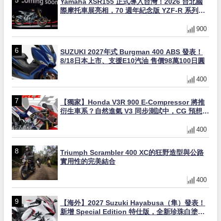
Yamaha XSR155 正式導入台灣！2026 台北國
際摩托車展亮相，70 週年紀念版 YZF-R 系列限
量追加販售
900
SUZUKI 2027年式 Burgman 400 ABS 發表！
8/18日本上市、支援E10汽油 售價98萬100日圓
400
【獨家】Honda V3R 900 E-Compressor 將推
衍生車系？自然進氣 V3 同步測試中，CG 預想曝
光！
400
Triumph Scrambler 400 XC的狂野造型與公路
實用性的完美結合
400
【海外】2027 Suzuki Hayabusa（隼）發表！
新增 Special Edition 特仕版，全新珍珠白塗裝
與專屬配備登場