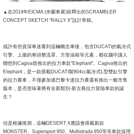
▲在2019年EICMA (米蘭車展)前釋出的SCRAMBLER
CONCEPT SKETCH “RALLY X”設計草稿。
或許有些資深車迷看到這輛概念車後，包含DUCATI的氣冷式
引擎、上揚的車頭整流罩、方形油箱等元素，都在腦中讓人
聯想到Cagiva曾推出的拉力車款”Elephant”。Cagiva推出的
Elephant，是一款搭載DUCATI製904cc氣冷式L型雙缸引擎
的拉力賽車，不僅參加過巴黎卡達拉力賽還有推出一般市售
版本，是否意味著將有全新類別-新古典拉力冒險車款的誕
生？
但是根據推測，這輛DESERT X應該會搭載新款
MONSTER、Supersport 950、Multistrada 950等等車款採用