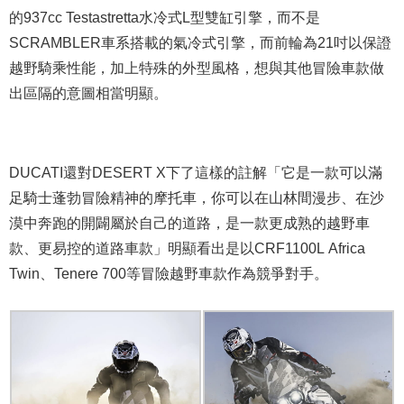
的937cc Testastretta水冷式L型雙缸引擎，而不是
SCRAMBLER車系搭載的氣冷式引擎，而前輪為21吋以保證
越野騎乘性能，加上特殊的外型風格，想與其他冒險車款做
出區隔的意圖相當明顯。
DUCATI還對DESERT X下了這樣的註解「它是一款可以滿
足騎士蓬勃冒險精神的摩托車，你可以在山林間漫步、在沙
漠中奔跑的開闢屬於自己的道路，是一款更成熟的越野車
款、更易控的道路車款」明顯看出是以CRF1100L Africa
Twin、Tenere 700等冒險越野車款作為競爭對手。