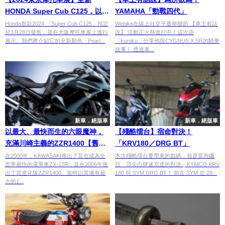
HONDA Super Cub C125，以高
YAMAHA「勁戰四代」
級感洋溢的藍色示人！
Honda新款2024 「Super Cub C125」預定
Webike在線上社交平臺舉辦的 【車主有話
於3月28日發售，並在大阪摩托車展上進行
說】 活動正火熱進行中！這次由
展示。我們將介紹它的全新顏色「Pearl...
「kuroku」分享他與CYGNUS X SR的騎乘
故事！ 透過車...
新車．絕版車
新車．絕版車
以最大、最快而生的六眼魔神，
【殘酷擂台】宿命對決！
充滿川崎主義的ZZR1400【舊車
「KRV180／DRG BT」
新談】
在2000年，KAWASAKI推出了旨在成為全
本次殘酷擂台要帶來的戲碼，就是眾所矚
世界最快的電單車ZX-12R，並在2006年推
目、頂尖白牌速克達的對決；KYMCO KRV
出了其進化版ZZR1400。當時以其擁有最
180 與 SYM DRG BT！ 前言 SYM 在 20...
大的1...