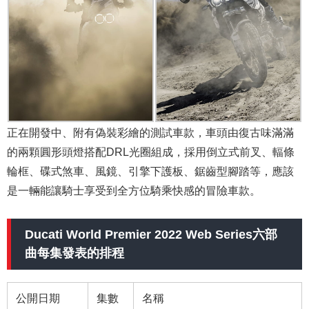
正在開發中、附有偽裝彩繪的測試車款，車頭由復古味滿滿
的兩顆圓形頭燈搭配DRL光圈組成，採用倒立式前叉、輻條
輪框、碟式煞車、風鏡、引擎下護板、鋸齒型腳踏等，應該
是一輛能讓騎士享受到全方位騎乘快感的冒險車款。
Ducati World Premier 2022 Web Series六部
曲每集發表的排程
公開日期
集數
名稱