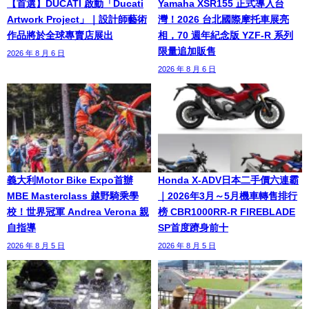
【首選】DUCATI 啟動「Ducati
Yamaha XSR155 正式導入台
Artwork Project」｜設計師藝術
灣！2026 台北國際摩托車展亮
作品將於全球專賣店展出
相，70 週年紀念版 YZF-R 系列
限量追加販售
2026 年 8 月 6 日
2026 年 8 月 6 日
義大利Motor Bike Expo首辦
Honda X-ADV日本二手價六連霸
MBE Masterclass 越野騎乘學
｜2026年3月～5月機車轉售排行
校！世界冠軍 Andrea Verona 親
榜 CBR1000RR-R FIREBLADE
自指導
SP首度躋身前十
2026 年 8 月 5 日
2026 年 8 月 5 日