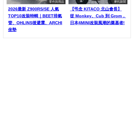
零件與用品
摩托新聞
2026最新 Z900RS/SE 人氣
【弔念 KITACO 北山會長】
TOP10改裝特輯｜BEET排氣
從 Monkey、Cub 到 Grom，
管、OHLINS後避震、ARCHI
日本4MINI改裝風潮的奠基者!
坐墊