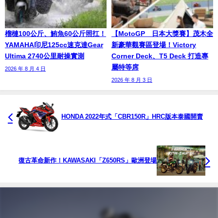
榴槤100公斤、鮪魚60公斤照扛！
【MotoGP™日本大獎賽】茂木全
YAMAHA印尼125cc速克達Gear
新豪華觀賽區登場！Victory
Ultima 2740公里耐操實測
Corner Deck、T5 Deck 打造專
屬特等席
2026 年 8 月 4 日
2026 年 8 月 3 日
HONDA 2022年式「CBR150R」HRC版本泰國開賣
復古革命新作！KAWASAKI「Z650RS」歐洲登場