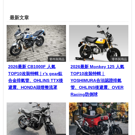
最新文章
零件與用品
零件與用品
2026最新 CB1000F 人氣
2026最新 Monkey 125 人氣
TOP10改裝特輯｜r’s gear鈦
TOP10改裝特輯｜
合金排氣管、OHLINS TTX後
YOSHIMURA合法認證排氣
避震、HONDA頭燈整流罩
管、OHLINS後避震、OVER
Racing防倒球