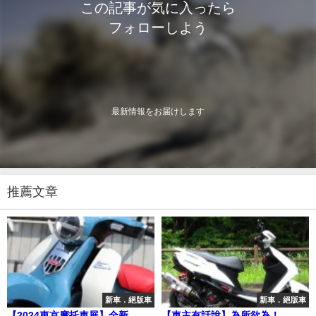
この記事が気に入ったら
フォローしよう
最新情報をお届けします
推薦文章
新車．絕版車
新車．絕版車
【2024東京摩托車展】全新
【車主有話說】為所欲為！