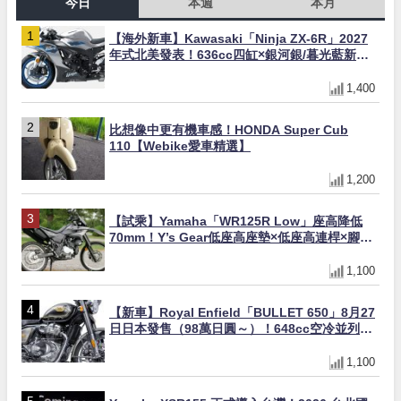
今日
本週
本月
【海外新車】Kawasaki「Ninja ZX-6R」2027
年式北美發表！636cc四缸×銀河銀/暮光藍新色
×KTRC/KIBS電控，11,599美元起
1,400
比想像中更有機車感！HONDA Super Cub
110【Webike愛車精選】
1,200
【試乘】Yamaha「WR125R Low」座高降低
70mm！Y’s Gear低座高座墊×低座高連桿×腳踏
著地感大幅改善，越野初學者推薦
1,100
【新車】Royal Enfield「BULLET 650」8月27
日日本發售（98萬日圓～）！648cc空冷並列雙
缸×虎眼指示燈×砲筒黑/戰艦藍兩色
1,100