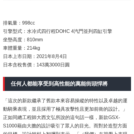
排氣量：998cc
引擎型式：水冷式四行程DOHC 4汽門並列四缸引擎
坐墊高度：810mm
車體重量：214kg
日本上市日期：2021年8月4日
日本含稅售價：143萬3000日圓
任何人都能享受到高性能的萬能街頭悍將
「這次的新款繼承了舊款本來容易操縱的特性以及卓越的運
動騎乘表現，並且採用了極具攻擊性且更加前衛的設計。」
正如同總工程師大西文弘所說的這句話一樣，新款GSX-
S1000藉由大膽的設計吸引了眾人的目光。而對於造型方面