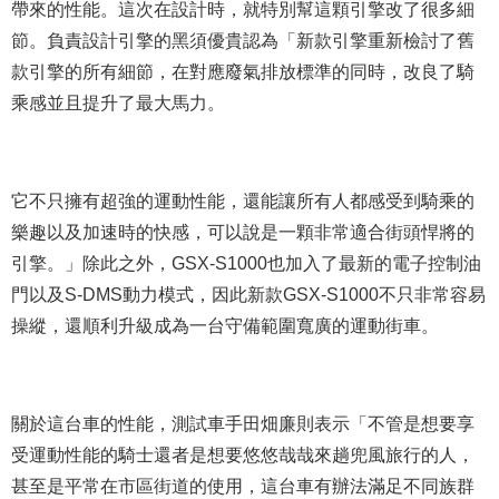
帶來的性能。這次在設計時，就特別幫這顆引擎改了很多細
節。負責設計引擎的黑須優貴認為「新款引擎重新檢討了舊
款引擎的所有細節，在對應廢氣排放標準的同時，改良了騎
乘感並且提升了最大馬力。
它不只擁有超強的運動性能，還能讓所有人都感受到騎乘的
樂趣以及加速時的快感，可以說是一顆非常適合街頭悍將的
引擎。」除此之外，GSX-S1000也加入了最新的電子控制油
門以及S-DMS動力模式，因此新款GSX-S1000不只非常容易
操縱，還順利升級成為一台守備範圍寬廣的運動街車。
關於這台車的性能，測試車手田畑廉則表示「不管是想要享
受運動性能的騎士還者是想要悠悠哉哉來趟兜風旅行的人，
甚至是平常在市區街道的使用，這台車有辦法滿足不同族群