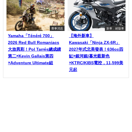
賽事消息
新車．絕版車
Yamaha「Ténéré 700」
【海外新車】
2026 Red Bull Romaniacs
Kawasaki「Ninja ZX-6R」
大放異彩！Pol Tarrés總成績
2027年式北美發表！636cc四
第二×Kevin Gallais第四
缸×銀河銀/暮光藍新色
×Adventure Ultimate組
×KTRC/KIBS電控，11,599美
元起