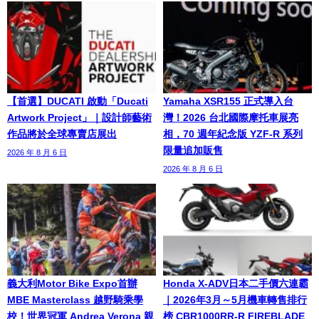
【首選】DUCATI 啟動「Ducati
Yamaha XSR155 正式導入台
Artwork Project」｜設計師藝術
灣！2026 台北國際摩托車展亮
作品將於全球專賣店展出
相，70 週年紀念版 YZF-R 系列
限量追加販售
2026 年 8 月 6 日
2026 年 8 月 6 日
義大利Motor Bike Expo首辦
Honda X-ADV日本二手價六連霸
MBE Masterclass 越野騎乘學
｜2026年3月～5月機車轉售排行
校！世界冠軍 Andrea Verona 親
榜 CBR1000RR-R FIREBLADE