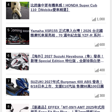
比想像中更有機車感！HONDA Super Cub
110【Webike愛車精選】
1,000
Yamaha XSR155 正式導入台灣！2026 台北國
際摩托車展亮相，70 週年紀念版 YZF-R 系列限
量追加販售
600
【海外】2027 Suzuki Hayabusa（隼）發表！
新增 Special Edition 特仕版，全新珍珠白塗裝
與專屬配備登場
400
SUZUKI 2027年式 Burgman 400 ABS 發表！
8/18日本上市、支援E10汽油 售價98萬100日圓
300
【新產品】EFFEX「MT-09/Y-AMT 2025年式用
把手 Easy Fit Bar Plus」！高7mm後移16mm