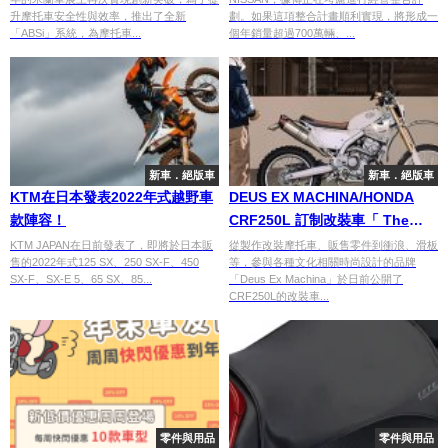
升摩托車安全性與效率，推出了全新
劃。如果這項整合計畫順利實現，將形成一
「ABSi」系統，為摩托車...
個年銷量超過700萬輛、...
新車．絕版車
新車．絕版車
KTM在日本發表2022年式越野車
DEUS EX MACHINA/HONDA
款陣容！
CRF250L 訂制改裝車「 The
Preacher」大公開
KTM JAPAN在日前發表了，即將於日本販
從製作改裝摩托車、販售零件到衝浪、滑板
售的2022年式125 SX、250 SX-F、450
等，參與各種文化相關時尚設計的品牌
SX-F、SX-E 5、65 SX、85...
「Deus Ex Machina」於日前公開了
CRF250L的改裝車...
零件與用品
零件與用品