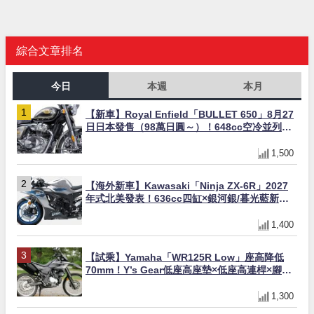
綜合文章排名
今日
本週
本月
【新車】Royal Enfield「BULLET 650」8月27
日日本發售（98萬日圓～）！648cc空冷並列雙
缸×虎眼指示燈×砲筒黑/戰艦藍兩色
1,500
【海外新車】Kawasaki「Ninja ZX-6R」2027
年式北美發表！636cc四缸×銀河銀/暮光藍新色
×KTRC/KIBS電控，11,599美元起
1,400
【試乘】Yamaha「WR125R Low」座高降低
70mm！Y’s Gear低座高座墊×低座高連桿×腳踏
著地感大幅改善，越野初學者推薦
1,300