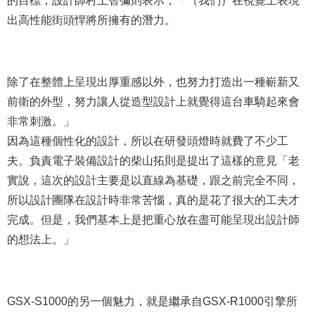
的目標，設計師村上智彌則表示，「（我們）在視覺上表現
出高性能街頭悍將所擁有的潛力。
除了在整體上呈現出厚重感以外，也努力打造出一種嶄新又
前衛的外型，努力讓人從造型設計上就覺得這台車騎起來會
非常刺激。」
因為這種個性化的設計，所以在研發頭燈時就費了不少工
夫。負責電子裝備設計的柴山拓則是提出了這樣的意見「老
實說，這次的設計主要是以直線為基礎，跟之前完全不同，
所以設計團隊在設計時非常苦惱，真的是花了很大的工夫才
完成。但是，我們基本上是把重心放在盡可能呈現出設計師
的想法上。」
GSX-S1000的另一個魅力，就是繼承自GSX-R1000引擎所