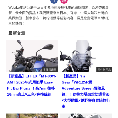
Webike集結台港中及日本各地熱愛摩托車的編輯團隊，為您帶來最
新、最全面的資訊！我們涵蓋來自日本、香港、中國大陸和台灣的
業界動態、新車發布、騎行活動等精彩內容，滿足您對電單車/摩托
車的熱情！
最新文章
零件與用品
零件與用品
【新產品】EFFEX「MT-09/Y-
【新產品】Y’s
AMT 2025年式用把手 Easy
Gear「WR125R用
Fit Bar Plus」！高7mm後移
Adventure Screen冒險風
16mm直上×三色×免換線組
鏡」！仿拉力塔頭燈防護骨架
×大型防風×越野變身冒險旅行
車