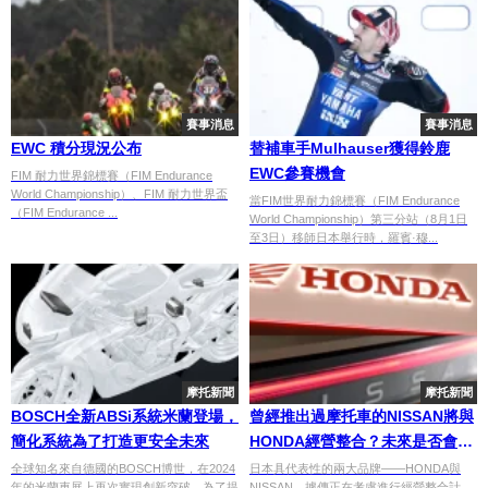
賽事消息
賽事消息
EWC 積分現況公布
替補車手Mulhauser獲得鈴鹿
EWC參賽機會
FIM 耐力世界錦標賽（FIM Endurance
World Championship）、FIM 耐力世界盃
當FIM世界耐力錦標賽（FIM Endurance
（FIM Endurance ...
World Championship）第三分站（8月1日
至3日）移師日本舉行時，羅賓·穆...
摩托新聞
摩托新聞
BOSCH全新ABSi系統米蘭登場，
曾經推出過摩托車的NISSAN將與
簡化系統為了打造更安全未來
HONDA經營整合？未來是否會影
響摩托車產業？
全球知名來自德國的BOSCH博世，在2024
日本具代表性的兩大品牌——HONDA與
年的米蘭車展上再次實現創新突破，為了提
NISSAN，據傳正在考慮進行經營整合計