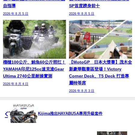
自指導
SP首度躋身前十
2026 年 8 月 5 日
2026 年 8 月 5 日
榴槤100公斤、鮪魚60公斤照扛！
【MotoGP™日本大獎賽】茂木全
YAMAHA印尼125cc速克達Gear
新豪華觀賽區登場！Victory
Ultima 2740公里耐操實測
Corner Deck、T5 Deck 打造專
屬特等席
2026 年 8 月 4 日
2026 年 8 月 3 日
Kijima推出HAYABUSA專用升級套件