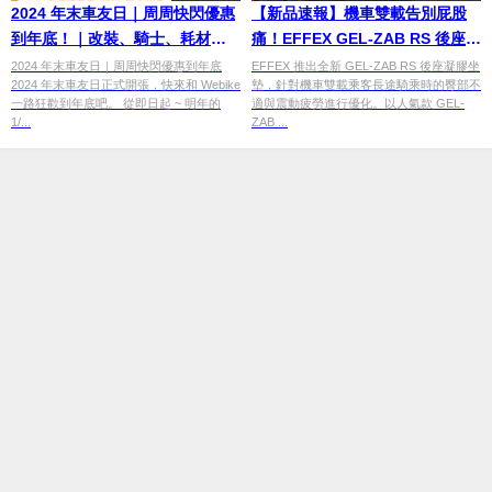
2024 年末車友日｜周周快閃優惠
【新品速報】機車雙載告別屁股
到年底！｜改裝、騎士、耗材新
痛！EFFEX GEL-ZAB RS 後座凝
低價推薦
膠坐墊登場｜規格與售價解析
2024 年末車友日｜周周快閃優惠到年底
EFFEX 推出全新 GEL-ZAB RS 後座凝膠坐
2024 年末車友日正式開張，快來和 Webike
墊，針對機車雙載乘客長途騎乘時的臀部不
一路狂歡到年底吧。 從即日起 ~ 明年的
適與震動疲勞進行優化。以人氣款 GEL-
1/...
ZAB ...