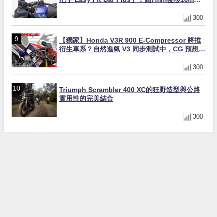
直上×三色×免換線組
300
【獨家】Honda V3R 900 E-Compressor 將推
衍生車系？自然進氣 V3 同步測試中，CG 預想曝
光！
300
Triumph Scrambler 400 XC的狂野造型與公路
實用性的完美結合
300