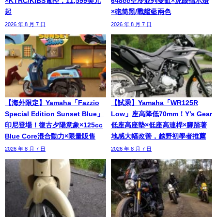
×KTRC/KIBS電控，11,599美元
648cc空冷並列雙缸×虎眼指示燈
起
×砲筒黑/戰艦藍兩色
2026 年 8 月 7 日
2026 年 8 月 7 日
【海外限定】Yamaha「Fazzio
【試乘】Yamaha「WR125R
Special Edition Sunset Blue」
Low」座高降低70mm！Y’s Gear
印尼登場！復古夕陽意象×125cc
低座高座墊×低座高連桿×腳踏著
Blue Core混合動力×限量販售
地感大幅改善，越野初學者推薦
2026 年 8 月 7 日
2026 年 8 月 7 日