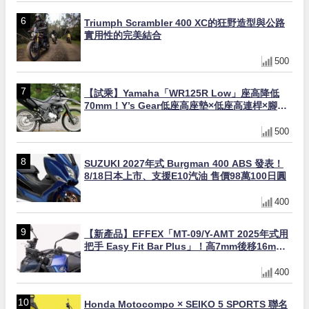
Triumph Scrambler 400 XC的狂野造型與公路
實用性的完美結合
500
【試乘】Yamaha「WR125R Low」座高降低
70mm！Y’s Gear低座高座墊×低座高連桿×腳踏
著地感大幅改善，越野初學者推薦
500
SUZUKI 2027年式 Burgman 400 ABS 發表！
8/18日本上市、支援E10汽油 售價98萬100日圓
400
【新產品】EFFEX「MT-09/Y-AMT 2025年式用
把手 Easy Fit Bar Plus」！高7mm後移16mm
直上×三色×免換線組
400
Honda Motocompo × SEIKO 5 SPORTS 聯名