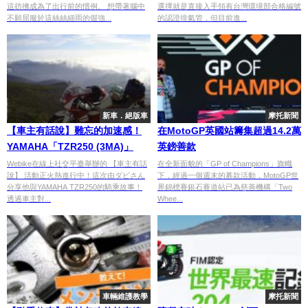
這彷彿成為了出行前的慣例。 想帶著腦中
選擇就是直接入手領有台灣環境部合格編號
不願屈服於這絲絲細雨的倔強...
的認證排氣管，但目前進...
新車．絕版車
摩托新聞
【車主有話說】難忘的加速感！
在MotoGP英國站籌集超過14.2萬
YAMAHA「TZR250 (3MA)」
英鎊善款
Webike在線上社交平臺舉辦的 【車主有話
在全新面貌的「GP of Champions」旗幟
說】 活動正火熱進行中！這次由ダピさん
下，經過一個週末的募款活動，MotoGP世
分享他與YAMAHA TZR250的騎乘故事！
界錦標賽銀石賽道站已為慈善機構「Two
透過車主對...
Whee...
車輛維護教學
摩托新聞