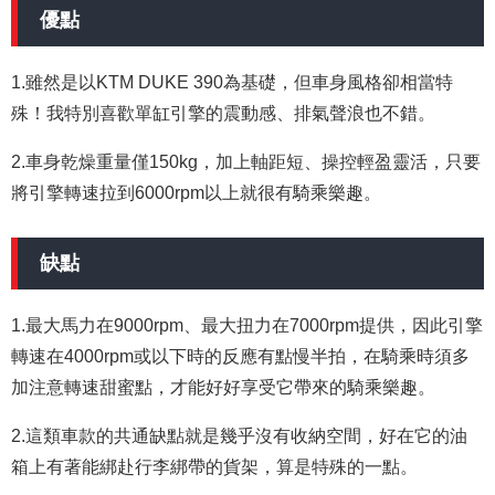
優點
1.雖然是以KTM DUKE 390為基礎，但車身風格卻相當特
殊！我特別喜歡單缸引擎的震動感、排氣聲浪也不錯。
2.車身乾燥重量僅150kg，加上軸距短、操控輕盈靈活，只要
將引擎轉速拉到6000rpm以上就很有騎乘樂趣。
缺點
1.最大馬力在9000rpm、最大扭力在7000rpm提供，因此引擎
轉速在4000rpm或以下時的反應有點慢半拍，在騎乘時須多
加注意轉速甜蜜點，才能好好享受它帶來的騎乘樂趣。
2.這類車款的共通缺點就是幾乎沒有收納空間，好在它的油
箱上有著能綁赴行李綁帶的貨架，算是特殊的一點。