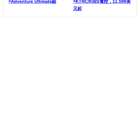
×Adventure Ultimate組
×KTRC/KIBS電控，11,599美
元起