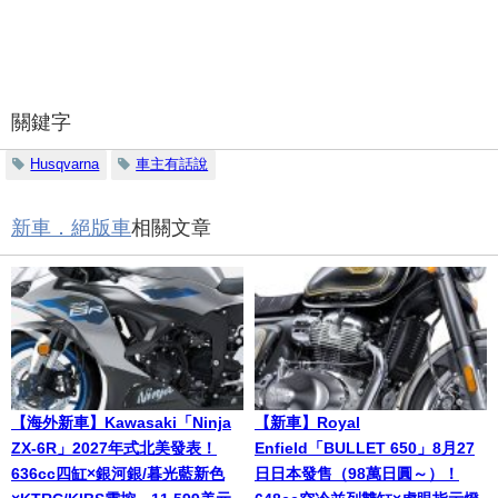
關鍵字
Husqvarna
車主有話說
新車．絕版車
相關文章
【海外新車】Kawasaki「Ninja
【新車】Royal
ZX-6R」2027年式北美發表！
Enfield「BULLET 650」8月27
636cc四缸×銀河銀/暮光藍新色
日日本發售（98萬日圓～）！