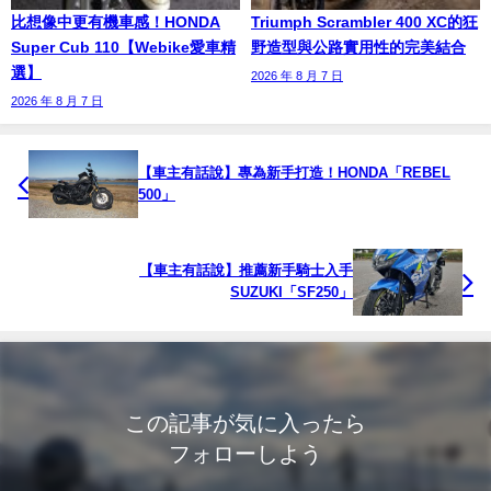
比想像中更有機車感！HONDA
Triumph Scrambler 400 XC的狂
Super Cub 110【Webike愛車精
野造型與公路實用性的完美結合
選】
2026 年 8 月 7 日
2026 年 8 月 7 日
【車主有話說】專為新手打造！HONDA「REBEL
500」
【車主有話說】推薦新手騎士入手
SUZUKI「SF250」
この記事が気に入ったら
フォローしよう