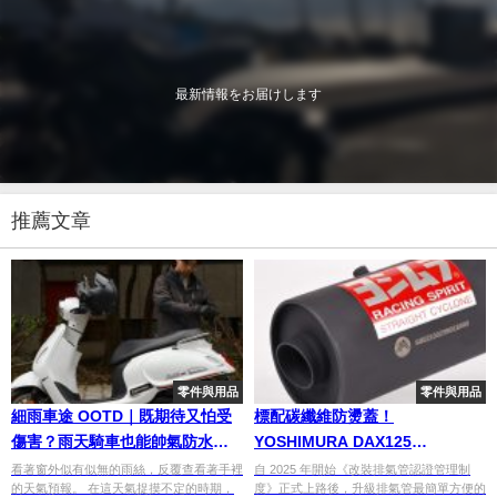
最新情報をお届けします
推薦文章
零件與用品
零件與用品
細雨車途 OOTD｜既期待又怕受
標配碳纖維防燙蓋！
傷害？雨天騎車也能帥氣防水的
YOSHIMURA DAX125
機車穿搭提案
STRAIGHT 762 CYCLONE 台灣
看著窗外似有似無的雨絲，反覆查看著手裡
自 2025 年開始《改裝排氣管認證管理制
的天氣預報。 在這天氣捉摸不定的時期，
度》正式上路後，升級排氣管最簡單方便的
合法認證全段排氣管開箱！