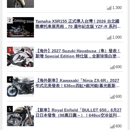
1,300
Yamaha XSR155 正式導入台灣！2026 台北國
際摩托車展亮相，70 週年紀念版 YZF-R 系列限
量追加販售
1,000
【海外】2027 Suzuki Hayabusa（隼）發表！
新增 Special Edition 特仕版，全新珍珠白塗裝
與專屬配備登場
600
【海外新車】Kawasaki「Ninja ZX-6R」2027
年式北美發表！636cc四缸×銀河銀/暮光藍新色
×KTRC/KIBS電控，11,599美元起
600
【新車】Royal Enfield「BULLET 650」8月27
日日本發售（98萬日圓～）！648cc空冷並列雙
缸×虎眼指示燈×砲筒黑/戰艦藍兩色
600