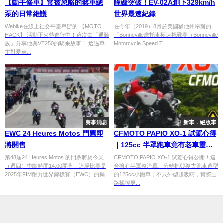
【動手修車】常被忽略的煞車總
障礙突破！EV-02A創下329km/h
泵的日常維護
世界最速紀錄
Webike在線上社交平臺舉辦的 【MOTO
在今年（2019）8月於美國猶他州舉辦的
HACK】 活動正火熱進行中！這次由「通勤
「Bonneville摩托車極速挑戰賽（Bonneville
族」分享他與VT250的騎乘故事！ 透過車
Motorcycle Speed T...
主對愛車...
賽事消息
新車．絕版車
EWC 24 Heures Motos 門票即
CFMOTO PAPIO XO-1 試駕心得
將開售
｜125cc 半罩跑車竟有老車靈
魂？這台「熟男殺手」太危險
第48屆24 Heures Motos 的門票將於今天
CFMOTO PAPIO XO-1 試駕心得公開！這
（週四）中歐時間14:00開售，這場比賽是
台擁有半罩整流罩、分離把與復古跑車造型
2025年FIM耐力世界錦標賽（EWC）的揭...
的125cc小跑車，不只外型超吸睛，實際山
路操控更...