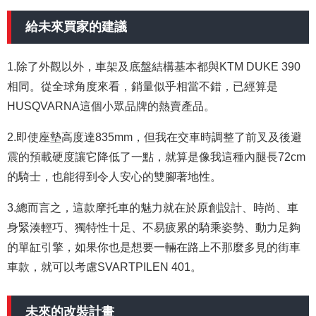
給未來買家的建議
1.除了外觀以外，車架及底盤結構基本都與KTM DUKE 390
相同。從全球角度來看，銷量似乎相當不錯，已經算是
HUSQVARNA這個小眾品牌的熱賣產品。
2.即使座墊高度達835mm，但我在交車時調整了前叉及後避
震的預載硬度讓它降低了一點，就算是像我這種內腿長72cm
的騎士，也能得到令人安心的雙腳著地性。
3.總而言之，這款摩托車的魅力就在於原創設計、時尚、車
身緊湊輕巧、獨特性十足、不易疲累的騎乘姿勢、動力足夠
的單缸引擎，如果你也是想要一輛在路上不那麼多見的街車
車款，就可以考慮SVARTPILEN 401。
未來的改裝計畫