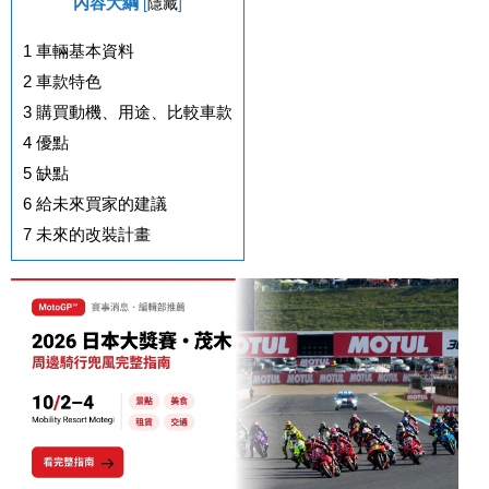
內容大綱
[
隱藏
]
1
車輛基本資料
2
車款特色
3
購買動機、用途、比較車款
4
優點
5
缺點
6
給未來買家的建議
7
未來的改裝計畫