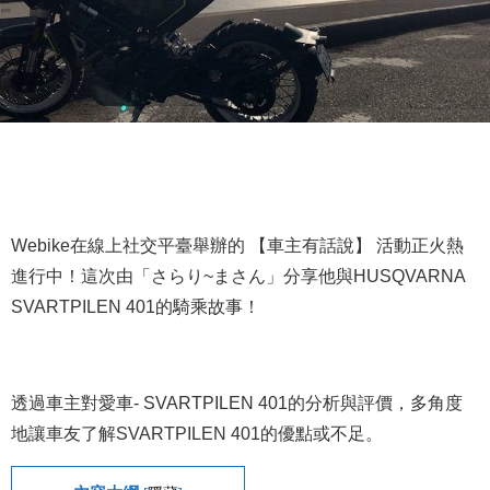
Webike在線上社交平臺舉辦的 【車主有話說】 活動正火熱
進行中！這次由「さらり~まさん」分享他與HUSQVARNA
SVARTPILEN 401的騎乘故事！
透過車主對愛車- SVARTPILEN 401的分析與評價，多角度
地讓車友了解SVARTPILEN 401的優點或不足。