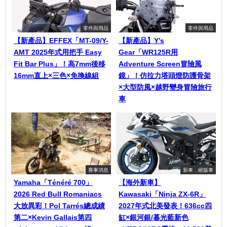
零件與用品
零件與用品
【新產品】EFFEX「MT-09/Y-
【新產品】Y’s
AMT 2025年式用把手 Easy
Gear「WR125R用
Fit Bar Plus」！高7mm後移
Adventure Screen冒險風
16mm直上×三色×免換線組
鏡」！仿拉力塔頭燈防護骨架
×大型防風×越野變身冒險旅行
車
賽事消息
新車．絕版車
Yamaha「Ténéré 700」
【海外新車】
2026 Red Bull Romaniacs
Kawasaki「Ninja ZX-6R」
大放異彩！Pol Tarrés總成績
2027年式北美發表！636cc四
第二×Kevin Gallais第四
缸×銀河銀/暮光藍新色