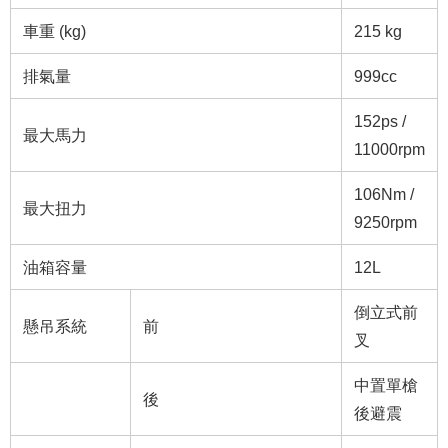
車重 (kg)
215 kg
排氣量
999cc
152ps /
最大馬力
11000rpm
106Nm /
最大扭力
9250rpm
油箱容量
12L
倒立式前
懸吊系統
前
叉
中置單槍
後
後避震