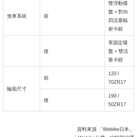
雙浮動碟
盤 + 對向
煞車系統
前
四活塞輻
射卡鉗
單固定碟
後
盤 + 雙活
塞卡鉗
120 /
前
70ZR17
輪胎尺寸
190 /
後
50ZR17
資料來源 「Webike日本」