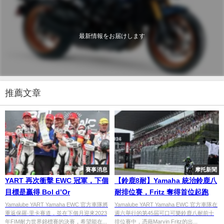
最新情報をお届けします
推薦文章
賽事消息
摩托新聞
YART 再次衝擊 EWC 冠軍，下個
【鈴鹿8耐】Yamaha 統治鈴鹿八
目標是贏得 Bol d’Or
耐排位賽，Fritz 奪得首位起跑
Yamalube YART Yamaha EWC 官方車隊將
Yamalube YART Yamaha EWC 官方車隊在
重返保羅·里卡賽道，並在下個月迎來2023
週六舉行的第45屆可口可樂鈴鹿八耐前十
年FIM耐力世界錦標賽的決賽，希望能在...
排位賽中，憑藉Marvin Fritz的出...