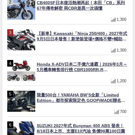
CB400SF日本復活熱潮再起！本田「CB」系列
67年傳奇解密 與CBR差異一次搞懂
1,300
【新車】Kawasaki「Ninja 250/400」2027年式
9月5日日本發售！新塗裝登場×價格不變×輔助滑
動式離合器×LED頭燈標配
1,300
Honda X-ADV日本二手價六連霸｜2026年3月～
5月機車轉售排行榜 CBR1000RR-R
FIREBLADE SP首度躋身前十
1,200
限量500台！YAMAHA BW’S全新「Limited
Edition」都市探索限定色 GOOPiMADE聯名包
同步登場
700
SUZUKI 2027年式 Burgman 400 ABS 發表！
8/18日本上市、支援E10汽油 售價98萬100日圓