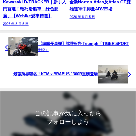
Kawasaki D-TRACKER｜新手入
全新Norton Atlas及Atlas GT雙
門首選！輕巧滑胎車「綠色惡
雄進軍中排量ADV市場
魔」【Webike愛車精選】
2026 年 8 月 5 日
2026 年 8 月 5 日
【編輯長專欄】試乘報告 Triumph「TIGER SPORT
660」
最強跨界聯名！KTM x BRABUS 1300R重磅登場
この記事が気に入ったら
フォローしよう