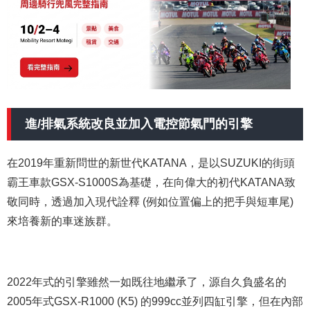
進/排氣系統改良並加入電控節氣門的引擎
在2019年重新問世的新世代KATANA，是以SUZUKI的街頭
霸王車款GSX-S1000S為基礎，在向偉大的初代KATANA致
敬同時，透過加入現代詮釋 (例如位置偏上的把手與短車尾)
來培養新的車迷族群。
2022年式的引擎雖然一如既往地繼承了，源自久負盛名的
2005年式GSX-R1000 (K5) 的999cc並列四缸引擎，但在內部