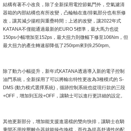
結構有著不小改良，除了全新採用電控節氣門外，空氣濾清
器箱的內部結構也有所改變，凸輪軸在進/排氣部分也有所修
改，讓其減少揚程與重疊時間；上述的改變，讓2022年式
KATANA不僅能通過最新的EURO 5標準，最大馬力也從
150ps小幅增加至152ps，最大扭力則微幅下修至106Nm，但
最大扭力的產生轉速卻降低了250rpm來到9,250rpm。
除了動力小幅提升，新年式KATANA透過導入新的電子控制
油門系統，全新採用了可以將輸出特性更改為3種模式的 S-
DMS (動力模式選擇系統)，循跡控制系統也從現行款的三段
+OFF，增加到五段+OFF，讓騎士可以進行更詳細的設定。
其他更新部分，增加能支援進退檔的雙向快排，讓騎士在騎
乘間不用按壓離合器就能操作換檔，而作為提高舒適性的配