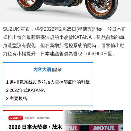
SUZUKI宣布，將從2022年2月25日(星期五)開始，於日本正
式推出符合最新環保法規的小改款KATANA，雖然前衛的車
身造型沒有變化，但在新增加電控系統的同時，引擎輸出動
力也有小幅提升，日本建議售價為含稅1,606,000日圓。
內容大綱
[
隱藏
]
1
進/排氣系統改良並加入電控節氣門的引擎
2
2022年式KATANA
3
主要規格