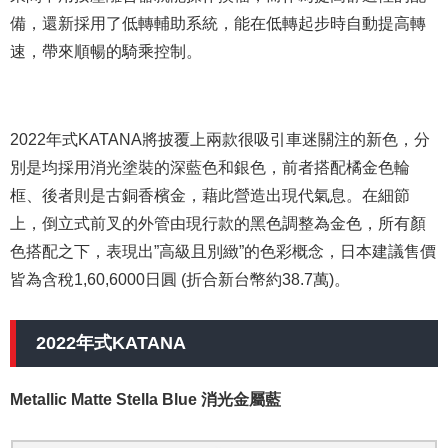
備，還新採用了低轉輔助系統，能在低轉起步時自動提高轉
速，帶來順暢的騎乘控制。
2022年式KATANA將披覆上兩款很吸引車迷關注的新色，分
別是均採用消光塗裝的深藍色和銀色，前者搭配橘金色輪
框、後者則是古銅香檳金，藉此營造出現代氣息。在細節
上，倒立式前叉的外管由現行款的黑色調整為金色，所有顏
色搭配之下，表現出”高級且別緻”的色彩概念，日本建議售價
皆為含稅1,60,6000日圓 (折合新台幣約38.7萬)。
2022年式KATANA
Metallic Matte Stella Blue 消光金屬藍