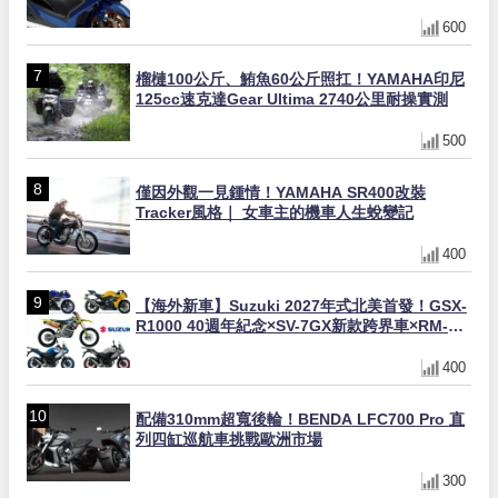
600
榴槤100公斤、鮪魚60公斤照扛！YAMAHA印尼
125cc速克達Gear Ultima 2740公里耐操實測
500
僅因外觀一見鍾情！YAMAHA SR400改裝
Tracker風格｜ 女車主的機車人生蛻變記
400
【海外新車】Suzuki 2027年式北美首發！GSX-
R1000 40週年紀念×SV-7GX新款跨界車×RM-
Z450 Ken Roczen冠軍套件
400
配備310mm超寬後輪！BENDA LFC700 Pro 直
列四缸巡航車挑戰歐洲市場
300