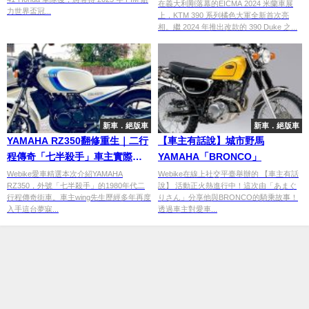
蘭
在義大利剛落幕的EICMA 2024 米蘭車展
力世界盃冠...
上，KTM 390 系列橘色大軍全新首次亮
相。繼 2024 年推出改款的 390 Duke 之...
新車．絕版車
新車．絕版車
YAMAHA RZ350翻修重生｜二行
【車主有話說】城市野馬
程傳奇「七半殺手」車主實際評
YAMAHA「BRONCO」
價【Webike愛車精選】
Webike愛車精選本次介紹YAMAHA
Webike在線上社交平臺舉辦的 【車主有話
RZ350，外號「七半殺手」的1980年代二
說】 活動正火熱進行中！這次由「あまぐ
行程傳奇街車。車主wing先生歷經多年再度
りさん」分享他與BRONCO的騎乘故事！
入手這台夢寐...
透過車主對愛車...