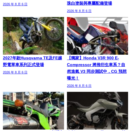
珠白塗裝與專屬配備登場
2026 年 8 月 6 日
2026 年 8 月 6 日
2027年款Husqvarna TE及FE越
【獨家】Honda V3R 900 E-
野電單車系列正式登場
Compressor 將推衍生車系？自
然進氣 V3 同步測試中，CG 預想
2026 年 8 月 6 日
曝光！
2026 年 8 月 6 日