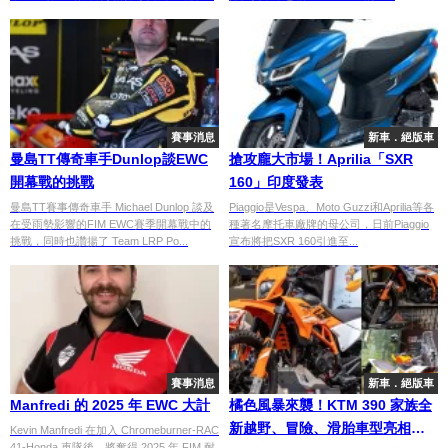
賽事消息
新車．絕版車
曼島TT傳奇車手Dunlop談EWC
搶攻龐大市場！Aprilia「SXR
開幕戰的挑戰
160」印度發表
曼島TT賽事傳奇車手 Michael Dunlop 談及
Piaggio是Vespa、Moto Guzzi和Aprilia等各
在受雨勢影響的FIM EWC賽季開幕戰中的
種著名摩托車廠牌的母公司，日前Piaggio
挑戰，同時也讚揚了 Team LRP Po...
宣布將把SXR 160引進至...
賽事消息
新車．絕版車
Manfredi 的 2025 年 EWC 大計
橘色風暴來襲！KTM 390 家族全
新越野、冒險、滑胎車型亮相米
Kevin Manfredi 在加入 Chromeburner-RAC
41-Honda 車隊後，將奪得 2025 年 FIM 耐