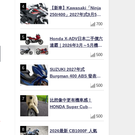
【新車】Kawasaki「Ninja
250/400」2027年式9月5日
日本發售！新塗裝登場×價格
700
不變×輔助滑動式離合器
×LED頭燈標配
Honda X-ADV日本二手價六
連霸｜2026年3月～5月機車
轉售排行榜 CBR1000RR-R
500
FIREBLADE SP首度躋身前
十
SUZUKI 2027年式
Burgman 400 ABS 發表！
8/18日本上市、支援E10汽油
500
售價98萬100日圓
比想像中更有機車感！
HONDA Super Cub
110【Webike愛車精選】
500
2026最新 CB1000F 人氣