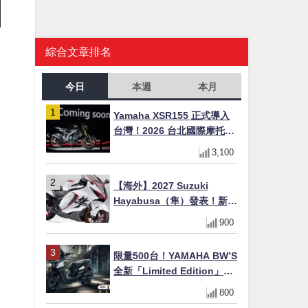
綜合文章排名
今日
本週
本月
Yamaha XSR155 正式導入
台灣！2026 台北國際摩托車
展亮相，70 週年紀念版
3,100
YZF-R 系列限量追加販售
【海外】2027 Suzuki
Hayabusa（隼）發表！新增
Special Edition 特仕版，全
900
新珍珠白塗裝與專屬配備登
場
限量500台！YAMAHA BW’S
全新「Limited Edition」都
市探索限定色 GOOPiMADE
800
聯名包同步登場