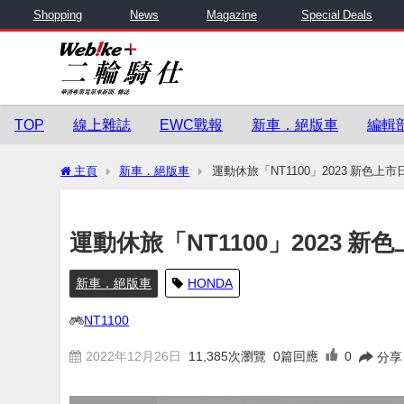
Shopping
News
Magazine
Special Deals
TOP
線上雜誌
EWC戰報
新車．絕版車
編輯
主頁
新車．絕版車
運動休旅「NT1100」2023 新色上市
運動休旅「NT1100」2023 新
新車．絕版車
HONDA
NT1100
2022年12月26日
11,385
次瀏覽
0篇回應
0
分享