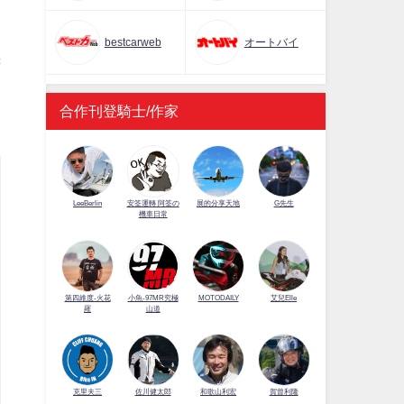
]
bestcarweb
オートバイ
譯
合作刊登騎士/作家
LeeBerlin
安筌運轉 阿筌の
展的分享天地
G先生
機車日常
第四維度-火花
小魚-97MR究極
MOTODAILY
艾兒Elle
羅
山道
佐川健太郎
克里夫三
和歌山利宏
賀曾利隆