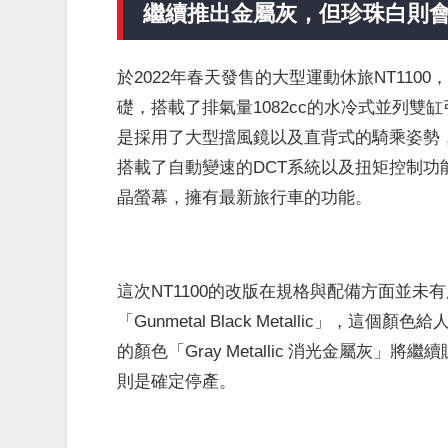
繼續推出金屬灰，但珍珠白則
於2022年春天發售的大型運動休旅NT1100，在
礎，搭載了排氣量1082cc的水冷式並列雙缸引擎
是採用了大型擋風鏡以及直背式的騎乘姿勢，
搭載了自動變速的DCT系統以及
扭矩控制功
晶螢幕，擁有最新旅行車的功能。
這次NT1100的改版在規格與配備方面並
「Gunmetal Black Metallic
的顏色「Gray Metallic 消光金屬灰」將繼續
則是確定停產。