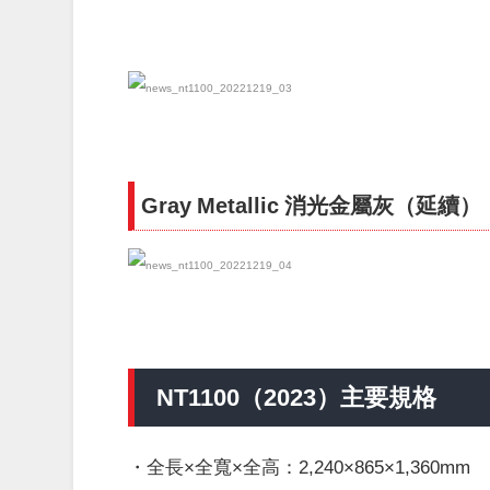
Gray Metallic 消光金屬灰（延續）
NT1100（2023）主要規格
・全長×全寬×全高：2,240×865×1,360mm