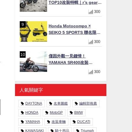
TOP10改裝特輯｜r’s gear鈦
合金排氣管、OHLINS TTX
300
後避震、HONDA頭燈整流罩
Honda Motocompo ×
SEIKO 5 SPORTS 聯名限量
錶登場！重現黃色車身、油
300
箱開關等經典設計
僅因外觀一見鍾情！
YAMAHA SR400改裝
Tracker風格｜ 女車主的機車
300
人生蛻變記
人氣關鍵字
DAYTONA
名車圖鑑
編輯部推薦
HONDA
MotoGP
BMW
YAMAHA
改裝車輛
DUCATI
KAWASAKI
騎士用品
Triumph