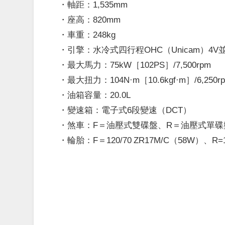
・軸距：1,535mm
・座高：820mm
・車重：248kg
・引擎：水冷式四行程OHC（Unicam）4V並列
・最大馬力：75kW［102PS］/7,500rpm
・最大扭力：104N·m［10.6kgf·m］/6,250r
・油箱容量：20.0L
・變速箱：電子式6段變速（DCT）
・煞車：F＝油壓式雙碟盤、R＝油壓式單碟
・輪胎：F＝120/70 ZR17M/C（58W）、R=1