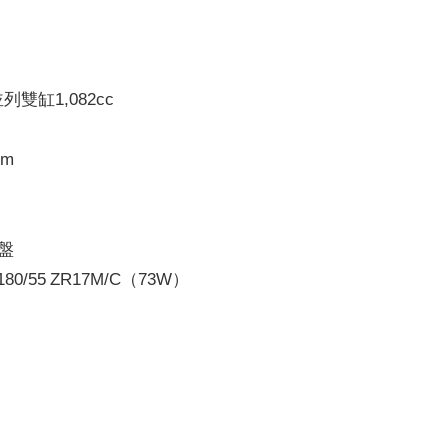
雙缸1,082cc
pm
盤
80/55 ZR17M/C（73W）