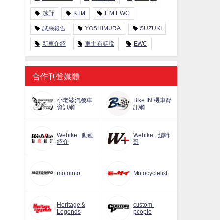
越野
KTM
FIM EWC
試乘報告
YOSHIMURA
SUZUKI
新車介紹
車主有話說
EWC
合作刊登媒體
小老婆汽機車
Bike IN 機車資
資訊網
訊網
Webike+ 動画
Webike+ 編輯
紹介
部
motoinfo
Motocyclelist
Heritage &
custom-
Legends
people