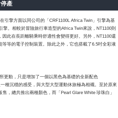
會停產
引擎方面以同公司的「CRF1100L Africa Twin」引擎為基
。相較於冒險旅行車造型的Africa Twin來說，NT1100則
因此在長距離騎乘時舒適性會變得更好。另外，NT1100還
能
等等的電子控制裝置。除此之外，它也搭載了6.5吋全彩液
未有所更動，只是增加了一個以黑色為基礎的全新配色
」，這個顏色給人一種沉穩的感受，與大型大型運動休旅極為相襯。至於原來
販售，總共推出兩種顏色，而「Pearl Glare White 珍珠白」