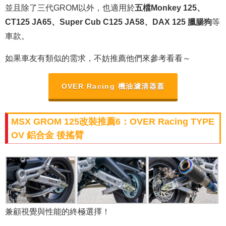
並且除了三代GROM以外，也適用於
五檔Monkey 125、
CT125 JA65、Super Cub C125 JA58、DAX 125 臘腸狗
等
車款。
如果車友有類似的需求，不妨推薦他們來參考看看～
OVER Racing 機油濾清器蓋
MSX GROM 125改裝推薦6：OVER Racing TYPE
OV 鋁合金 後搖臂
兼顧視覺與性能的終極選擇！