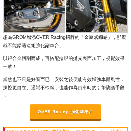
想為GROM增添OVER Racing招牌的「金屬緊繃感」，那麼
就不能錯過這組強化副車台。
以鋁合金切削而成，再搭配搶眼的拋光表面加工，視覺效果
一敗！
當然也不只是好看而已，安裝之後便能有效增強車體剛性，
操控更自在、過彎不軟腳，也能作為倒車時的引擎防護手段
～
OVER Racing 強化副車台