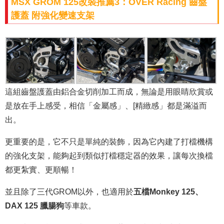
MSX GROM 125改裝推薦3：OVER Racing 齒盤
護蓋 附強化變速支架
這組齒盤護蓋由鋁合金切削加工而成，無論是用眼睛欣賞或
是放在手上感受，相信「金屬感」、[精緻感」都是滿溢而
出。
更重要的是，它不只是單純的裝飾，因為它內建了打檔機構
的強化支架，能夠起到類似打檔穩定器的效果，讓每次換檔
都更紮實、更順暢！
並且除了三代GROM以外，也適用於
五檔Monkey 125、
DAX 125 臘腸狗
等車款。