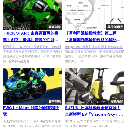
賽事消息
零件與用品
TRICK STAR：由身經百戰的賽
【普利司通輪胎教室】第二彈
車手創立，最具川崎魂的性能改
「看懂摩托車輪胎規格的標記」
裝品牌！
篇
再過不久，2023年的8月就要到來。相信對
Bridgestone 普利司通在官網上推出詳細說
不少摩托車愛好者們而言，這個月份的重頭
明輪胎各種知識的頁面「摩托車輪胎的基礎
戲就是於日本鈴鹿賽道舉行，俗稱「鈴鹿8
知識」。 延續前第一彈「摩托車輪胎的基
耐」的8小時耐力賽！ ...
礎知識」，緊...
賽事消息
摩托新聞
EWC Le Mans 利曼24耐賽程快
SUZUKI 日本移動展全球首發！
覽
全新輕型 EV「Vision e-Sky」登
場，概念車同步進化！
今天(2025年4月18日) 是FIM耐力世界錦標
SUZUKI 公布了將於 2025 年 10 月 30 日至
賽（EWC）24 Heures Motos的第二階段排
11 月 9 日舉辦的 Japan Mobility