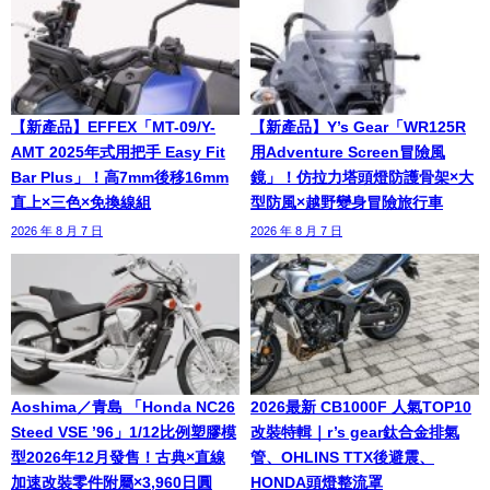
【新產品】EFFEX「MT-09/Y-
【新產品】Y’s Gear「WR125R
AMT 2025年式用把手 Easy Fit
用Adventure Screen冒險風
Bar Plus」！高7mm後移16mm
鏡」！仿拉力塔頭燈防護骨架×大
直上×三色×免換線組
型防風×越野變身冒險旅行車
2026 年 8 月 7 日
2026 年 8 月 7 日
Aoshima／青島 「Honda NC26
2026最新 CB1000F 人氣TOP10
Steed VSE ’96」1/12比例塑膠模
改裝特輯｜r’s gear鈦合金排氣
型2026年12月發售！古典×直線
管、OHLINS TTX後避震、
加速改裝零件附屬×3,960日圓
HONDA頭燈整流罩