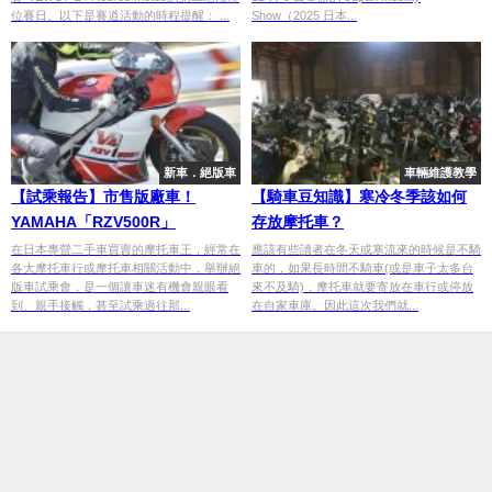
位賽日。以下是賽道活動的時程提醒： ...
Show（2025 日本...
新車．絕版車
車輛維護教學
【試乘報告】市售版廠車！
【騎車豆知識】寒冷冬季該如何
YAMAHA「RZV500R」
存放摩托車？
在日本專營二手車買賣的摩托車王，經常在
應該有些讀者在冬天或寒流來的時候是不騎
各大摩托車行或摩托車相關活動中，舉辦絕
車的，如果長時間不騎車(或是車子太多台
版車試乘會，是一個讓車迷有機會親眼看
來不及騎)，摩托車就要寄放在車行或停放
到、親手接觸，甚至試乘過往那...
在自家車庫。因此這次我們就...