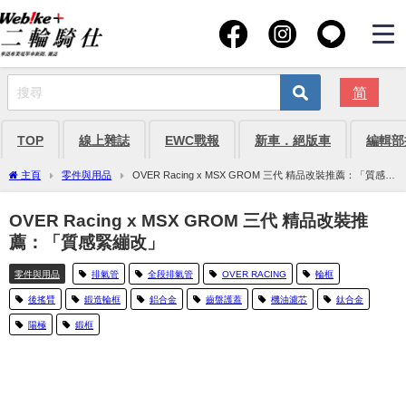
简
TOP
線上雜誌
EWC戰報
新車．絕版車
編輯部
主頁
零件與用品
OVER Racing x MSX GROM 三代 精品改裝推薦：「質感緊
繃改」
OVER Racing x MSX GROM 三代 精品改裝推
薦：「質感緊繃改」
零件與用品
排氣管
全段排氣管
OVER RACING
輪框
後搖臂
鍛造輪框
鋁合金
齒盤護蓋
機油濾芯
鈦合金
陽極
鍛框