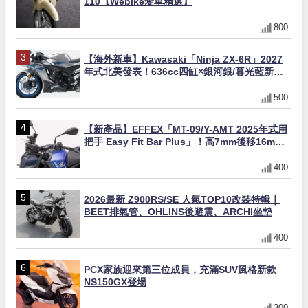
110【Webike愛車精選】
800
【海外新車】Kawasaki「Ninja ZX-6R」2027
年式北美發表！636cc四缸×銀河銀/暮光藍新色
×KTRC/KIBS電控，11,599美元起
500
【新產品】EFFEX「MT-09/Y-AMT 2025年式用
把手 Easy Fit Bar Plus」！高7mm後移16mm
直上×三色×免換線組
400
2026最新 Z900RS/SE 人氣TOP10改裝特輯｜
BEET排氣管、OHLINS後避震、ARCHI坐墊
400
PCX家族迎來第三位成員，充滿SUV風格新款
NS150GX登場
300