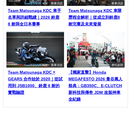
賽事消息
賽事消息
Team Matsunaga KDC 車手
Team Matsunaga KDC 車隊
名單與詳細戰績｜2026 鈴鹿
歷程全解析｜從成立到鈴鹿8
8 耐與全日本賽事
耐完賽及未來發展
賽事消息
摩托新聞
Team Matsunaga KDC ×
【獨家直擊】Honda
GEARS 合作始於 2020｜從試
MEGAFESTO 2026 曼谷萬人
用到 JSB1000、鈴鹿 8 耐的
祭典：GB350C、E-CLUTCH
實戰驗證
新科技與傳奇 JDM 改裝神車
全紀錄