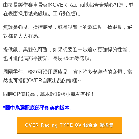
由擅長製作賽車骨架的OVER Racing以鋁合金精心打造，並
在表面採用拋光處理加工 (銀色版) 。
無論是強度、操控感受，或是視覺上的豪華度、搶眼度，絕
對都是大大有感。
提供銀、黑雙色可選，如果想要進一步追求更強悍的性能，
也可選配底部平衡架、長度+5cm等選項。
周圍零件、輪框可沿用原廠品，省下許多安裝時的麻煩，當
然也可搭配OVER自家出品的輪框～
同時CP值超高，基本款19張小朋友有找！
*圖中為選配底部平衡架的版本。
OVER Racing TYPE OV 鋁合金 後搖臂