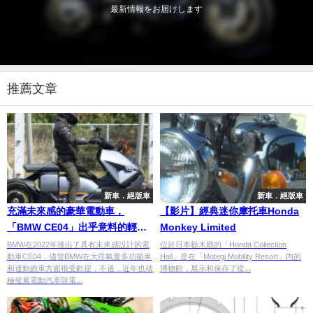
最新情報をお届けします
推薦文章
新車．絕版車
新車．絕版車
充滿未來感的豪華電動車，
【影片】經典迷你摩托車Honda
「BMW CE04」出乎意料的輕巧
Monkey Limited
和強大
BMW在2022年推出了具有未來感設計的電
位於日本栃木縣的「Honda Collection
動車CE04，儘管BMW在大排氣量多功能車
Hall」是在「Motegi Mobility Resort」內的
和運動跑車方面很受歡迎，不過，近年也積
博物館，展示和保存了從...
極發展電動汽車與電...