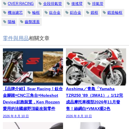
OVER RACING
全段排氣管
後搖臂
排氣管
機油濾芯
輪框
鈦合金
鋁合金
鍛框
鍛造輪框
陽極
齒盤護蓋
零件與用品
相關文章
【品牌介紹】Scar Racing！鈦合
Aoshima／青島「Yamaha
金腳踏×CNC三角台×Holeshot
TZR250 ’89（3MA1）」1/12完
Device起跑裝置，Ken Roczen
成品摩托車模型2026年11月發
愛用的法國越野頂級改裝零件
售！絲綢白×VMAX藍2色
2026 年 8 月 10 日
2026 年 8 月 10 日