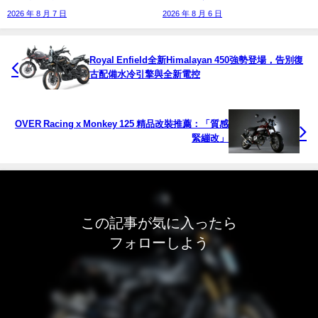
2026 年 8 月 7 日
2026 年 8 月 6 日
Royal Enfield全新Himalayan 450強勢登場，告別復
古配備水冷引擎與全新電控
OVER Racing x Monkey 125 精品改裝推薦：「質感
緊繃改」
この記事が気に入ったら
フォローしよう