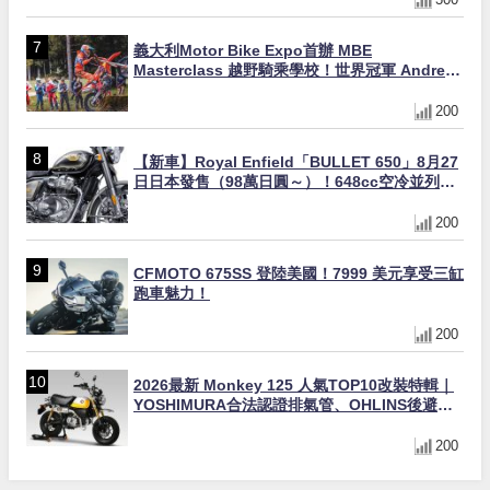
義大利Motor Bike Expo首辦 MBE
Masterclass 越野騎乘學校！世界冠軍 Andrea
Verona 親自指導
200
【新車】Royal Enfield「BULLET 650」8月27
日日本發售（98萬日圓～）！648cc空冷並列雙
缸×虎眼指示燈×砲筒黑/戰艦藍兩色
200
CFMOTO 675SS 登陸美國！7999 美元享受三缸
跑車魅力！
200
2026最新 Monkey 125 人氣TOP10改裝特輯｜
YOSHIMURA合法認證排氣管、OHLINS後避
震、OVER Racing防倒球
200