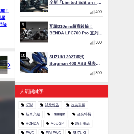
全新「Limited Edition」都
市探索限定色 GOOPiMADE
連霸！
400
聯名包同步登場
明星
門師
配備310mm超寬後輪！
BENDA LFC700 Pro 直列四
缸巡航車挑戰歐洲市場
300
SUZUKI 2027年式
Burgman 400 ABS 發表！
8/18日本上市、支援E10汽油
300
售價98萬100日圓
人氣關鍵字
KTM
試乘報告
改裝車輛
新車介紹
Triumph
改裝特輯
HONDA
MotoGP
騎士用品
EWC
FIM EWC
SUZUKI