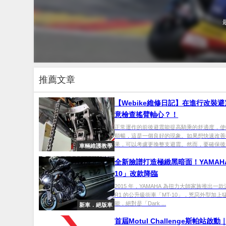
推薦文章
【Webike維修日記】在進行改裝
意檢查搖臂軸心？！
正常運作的前後避震能提高騎乘的舒適度，使
順暢，這是一個良好的現象。如果想快速改善
果，可以考慮更換整支避震。然而，要確保後避
車輛維護教學
全新臉譜打造極緻黑暗面！YAMAHA
10」改款降臨
2015 年，YAMAHA 為扭力大師家族推出一款源
R1 的公升級街車「MT-10」，兇惡外型加上
能，絕對是「Dark ...
新車．絕版車
首屆Motul Challenge斯帕站啟動