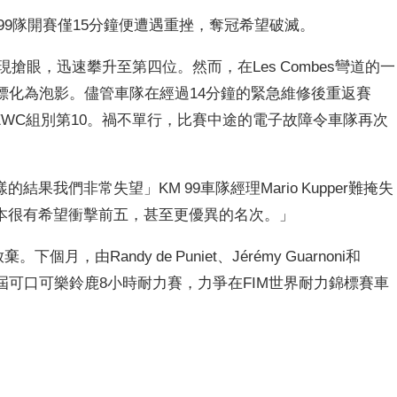
99隊開賽僅15分鐘便遭遇重挫，奪冠希望破滅。
初期表現搶眼，迅速攀升至第四位。然而，在Les Combes彎道的一
目標化為泡影。儘管車隊在經過14分鐘的緊急維修後重返賽
a EWC組別第10。禍不單行，比賽中途的電子故障令車隊再次
我們非常失望」KM 99車隊經理Mario Kupper難掩失
本很有希望衝擊前五，甚至更優異的名次。」
，由Randy de Puniet、Jérémy Guarnoni和
將征戰第45屆可口可樂鈴鹿8小時耐力賽，力爭在FIM世界耐力錦標賽車