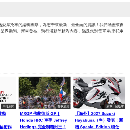
各地熱愛摩托車的編輯團隊，為您帶來最新、最全面的資訊！我們涵蓋來自
業界動態、新車發布、騎行活動等精彩內容，滿足您對電單車/摩托車
摩托新聞
賽事消息
新車．絕版車
啟動
MXGP 佛蘭德斯 GP｜
【海外】2027 Suzuki
Honda HRC 車手 Jeffrey
Hayabusa（隼）發表！新
師藝術作
Herlings 完全制霸封王！
增 Special Edition 特仕