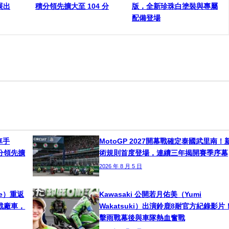
展出
積分領先擴大至 104 分
版，全新珍珠白塗裝與專屬
配備登場
車手
MotoGP 2027開幕戰確定泰國武里南！
！積分領先擴
術規則首度登場，連續三年揭開賽季序幕
2026 年 8 月 5 日
ne）重返
Kawasaki 公開若月佑美（Yumi
挑戰廠車，
Wakatsuki）出演鈴鹿8耐官方紀錄影片
擊雨戰幕後與車隊熱血奮戰