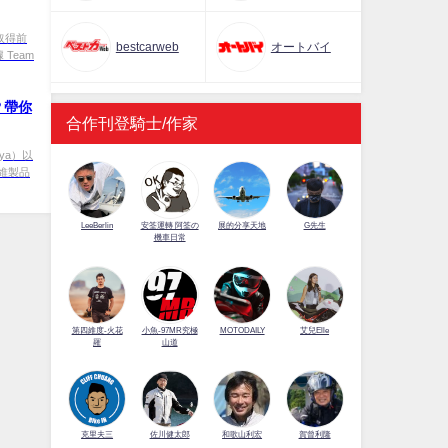
中取得前
bestcarweb
オートバイ
Team
？帶你
合作刊登騎士/作家
ya）以
維製品
LeeBerlin
安筌運轉 阿筌の
展的分享天地
G先生
機車日常
第四維度-火花
小魚-97MR究極
MOTODAILY
艾兒Elle
羅
山道
佐川健太郎
克里夫三
和歌山利宏
賀曾利隆