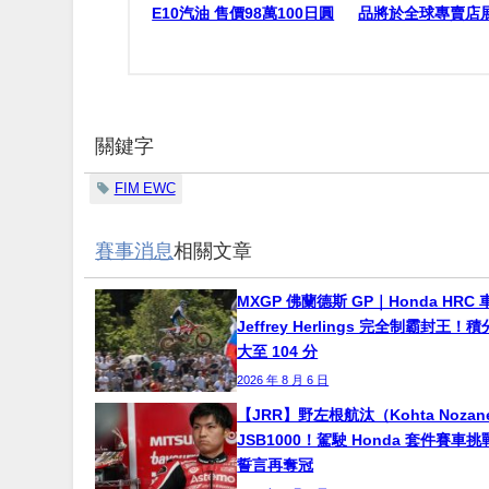
E10汽油 售價98萬100日圓
品將於全球專賣店
關鍵字
FIM EWC
賽事消息
相關文章
MXGP 佛蘭德斯 GP｜Honda HRC 
Jeffrey Herlings 完全制霸封王
大至 104 分
2026 年 8 月 6 日
【JRR】野左根航汰（Kohta Noza
JSB1000！駕駛 Honda 套件賽車
誓言再奪冠