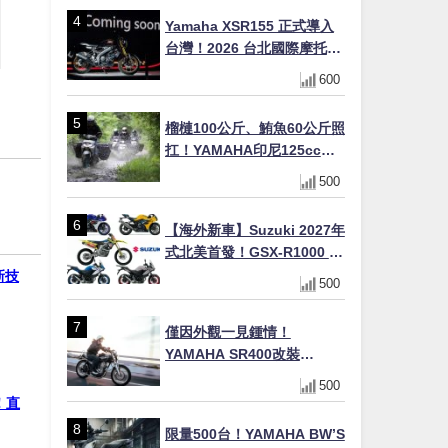
×LED頭燈標配
Yamaha XSR155 正式導入
台灣！2026 台北國際摩托車
展亮相，70 週年紀念版
600
YZF-R 系列限量追加販售
榴槤100公斤、鮪魚60公斤照
扛！YAMAHA印尼125cc速
克達Gear Ultima 2740公里
500
耐操實測
【海外新車】Suzuki 2027年
式北美首發！GSX-R1000 40
週年紀念×SV-7GX新款跨界
新技
500
車×RM-Z450 Ken Roczen
冠軍套件
僅因外觀一見鍾情！
YAMAHA SR400改裝
Tracker風格｜ 女車主的機車
500
人生蛻變記
！直
限量500台！YAMAHA BW’S