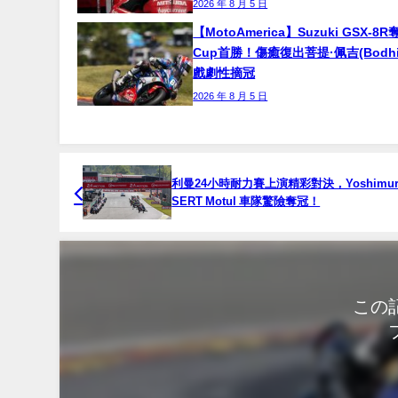
2026 年 8 月 5 日
【MotoAmerica】Suzuki GSX-8R
Cup首勝！傷癒復出菩提·佩吉(Bodhi P
戲劇性摘冠
2026 年 8 月 5 日
利曼24小時耐力賽上演精彩對決，Yoshimur
SERT Motul 車隊驚險奪冠！
この