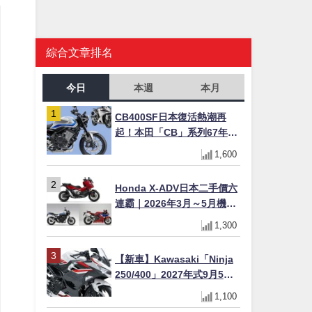
綜合文章排名
今日
本週
本月
CB400SF日本復活熱潮再
起！本田「CB」系列67年傳
奇解密 與CBR差異一次搞懂
1,600
Honda X-ADV日本二手價六
連霸｜2026年3月～5月機車
轉售排行榜 CBR1000RR-R
1,300
FIREBLADE SP首度躋身前
十
【新車】Kawasaki「Ninja
250/400」2027年式9月5日
日本發售！新塗裝登場×價格
1,100
不變×輔助滑動式離合器