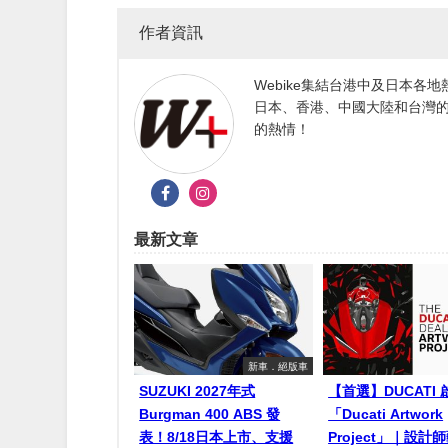
作者資訊
Webike集結台港中及日本
日本、香港、中國大陸和台灣的
的熱情！
最新文章
新車．絕版車
SUZUKI 2027年式
【首選】DUCATI 
Burgman 400 ABS 發
「Ducati Artwork
表！8/18日本上市、支援
Project」｜設計