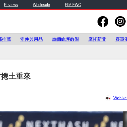
Reviews
Wholesale
FIM EWC
部推薦
零件與用品
車輛維護教學
摩托新聞
賽事
耐捲土重來
Webi