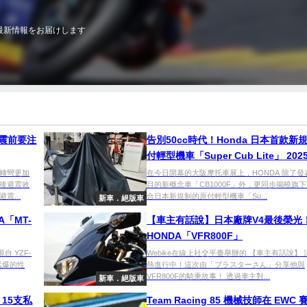
最新情報をお届けします
避震前要注
告別50cc時代！Honda 日本首款新
付輕型機車「Super Cub Lite」 20
車展正式曝光
轉彎更加
在今日開幕的大阪摩托車展上，HONDA 除了發
後避震效
目的新概念車「CB1000F」外，更同步揭曉旗
震...
合日本新規制的原付輕型機車「Su...
新車．絕版車
「MT-
【車主有話說】日本廠牌V4最後榮光
HONDA「VFR800F」
自 YZF-
Webike在線上社交平臺舉辦的 【車主有話說】
猛爆的性
熱進行中！這次由「ブラスターさん」分享他與
VFR800F的騎乘故事！ 透過車主對...
新車．絕版車
｜15支私
Team Racing 85 機械技師在 EWC