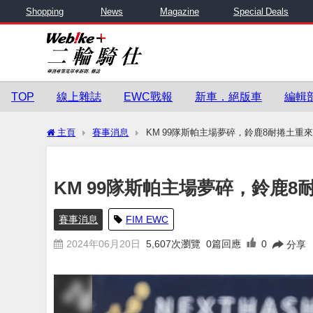
Shopping
News
Magazine
Special Deals
TOP
線上雜誌
EWC戰報
新車．絕版車
編輯
主頁
賽事消息
KM 99隊斯帕主場夢碎，鈴鹿8耐捲土重來
KM 99隊斯帕主場夢碎，鈴鹿8
賽事消息
FIM EWC
2024年06月20日
5,607
次瀏覽
0篇回應
0
分享