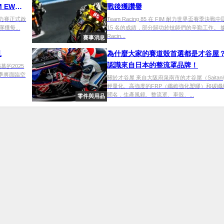
 EWC
戰後獲讚譽
時耐力賽正式啟
Team Racing 85 在 FIM 耐力世界盃賽季決戰
隊獲每...
15 名的成績，部分歸功於技師們的辛勤工作。 據 
Racin...
賽事消息
見
為什麼大家的賽道殼首選都是才谷屋
認識來自日本的整流罩品牌！
揭幕的2025
本季將面臨空
關於才谷屋 來自大阪府泉南市的才谷屋（Saitani
輕量化、高強度的FRP（纖維強化塑膠）和碳纖
聞名，生產風鏡、整流罩、車殼、...
零件與用品