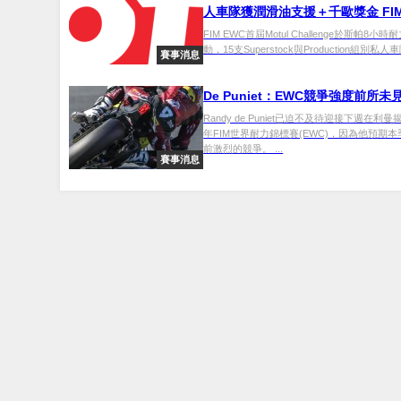
人車隊獲潤滑油支援＋千歐獎金 FIM
新計畫
FIM EWC首屆Motul Challenge於斯帕8小
動，15支Superstock與Production組別私人車
賽事消息
De Puniet：EWC競爭強度前所未
Randy de Puniet已迫不及待迎接下週在利曼
年FIM世界耐力錦標賽(EWC)，因為他預期
前激烈的競爭。 ...
賽事消息