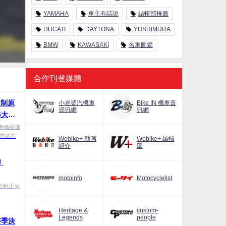
YAMAHA
車主有話說
編輯部推薦
DUCATI
DAYTONA
YOSHIMURA
BMW
KAWASAKI
名車圖鑑
合作刊登媒體
規制原
小老婆汽機車
Bike IN 機車資
資訊網
訊網
25大阪
表備受矚
下首款符
Webike+ 動画
Webike+ 編輯
紹介
部
！
motoinfo
Motocyclelist
 活動正火
Heritage &
custom-
Legends
people
 賽季決