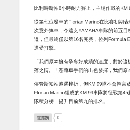
比利時斯帕8小時耐力賽上，主場作戰的KM 
從第七位發車的Florian Marino在比賽
次意外摔車，令這支YAMAHA車隊的前五
道，但最終僅以第16名完賽，位列Formul
遭受打擊。
「我們原本擁有爭奪好成績的速度，對於這樣的結果
落之情。「憑藉車手們的出色發揮，我們原
儘管斯帕站遭遇挫折，但KM 99隊不會輕言放棄。下個月
Florian Marino組成的KM 99車隊
隊積分榜上提升目前第九的排名。
這篇讚
0