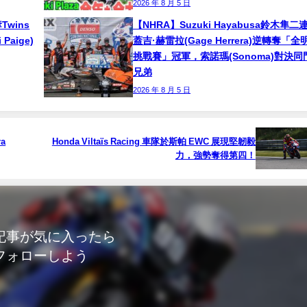
2026 年 8 月 5 日
奪Twins
【NHRA】Suzuki Hayabusa鈴木隼二
aige)
蓋吉·赫雷拉(Gage Herrera)逆轉奪「全
挑戰賽」冠軍，索諾瑪(Sonoma)對決同
兄弟
2026 年 8 月 5 日
a
Honda Viltaïs Racing 車隊於斯帕 EWC 展現堅韌毅
力，強勢奪得第四！
記事が気に入ったら
フォローしよう