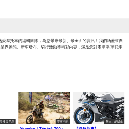
各地熱愛摩托車的編輯團隊，為您帶來最新、最全面的資訊！我們涵蓋來自
業界動態、新車發布、騎行活動等精彩內容，滿足您對電單車/摩托車
零件與用品
賽事消息
新車．絕版車
Yamaha「Ténéré 700」
【海外新車】