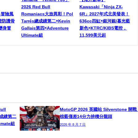
2026 Red Bull
Kawasaki「Ninja ZX-
een冒險風
Romaniacs大放異彩！Pol
6R」2027年式北美發表！
燈防護骨
Tarrés總成績第二×Kevin
636cc四缸×銀河銀/暮光藍
變身冒
Gallais第四×Adventure
新色×KTRC/KIBS電控，
Ultimate組
11,599美元起
ull
MotoGP 2026 英國站 Silverstone 開
s總成績第二
椋藍僅差14分力拚積分龍頭
timate組
2026 年 8 月 7 日