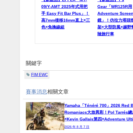
09/Y-AMT 2025年式用把
Gear「WR125R用
手 Easy Fit Bar Plus」！
Adventure Scr
高7mm後移16mm直上×三
鏡」！仿拉力塔頭
色×免換線組
架×大型防風×越野
險旅行車
關鍵字
FIM EWC
賽事消息
相關文章
Yamaha「Ténéré 700」2026 Red B
Romaniacs大放異彩！Pol Tarré
×Kevin Gallais第四×Adventure Ul
2026 年 8 月 7 日