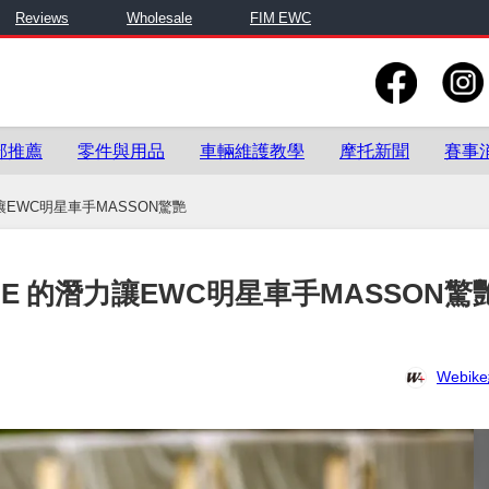
Reviews
Wholesale
FIM EWC
部推薦
零件與用品
車輛維護教學
摩托新聞
賽事
的潛力讓EWC明星車手MASSON驚艷
LENGE 的潛力讓EWC明星車手MASSON驚
Webi