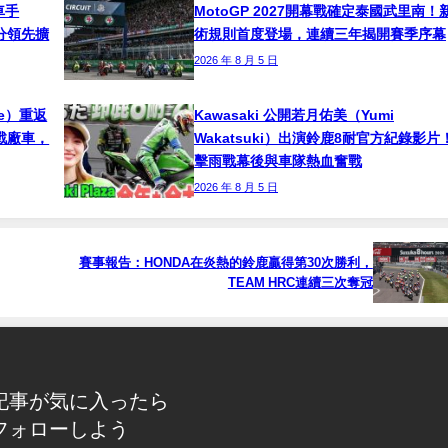
車手
MotoGP 2027開幕戰確定泰國武里南！
！積分領先擴
術規則首度登場，連續三年揭開賽季序幕
2026 年 8 月 5 日
ne）重返
Kawasaki 公開若月佑美（Yumi
挑戰廠車，
Wakatsuki）出演鈴鹿8耐官方紀錄影片
擊雨戰幕後與車隊熱血奮戰
2026 年 8 月 5 日
賽事報告：HONDA在炎熱的鈴鹿贏得第30次勝利，
TEAM HRC連續三次奪冠
記事が気に入ったら
フォローしよう