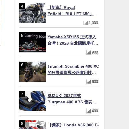
初學者推薦
【新車】Royal
Enfield「BULLET 650」8
月27日日本發售（98萬日圓
1,000
～）！648cc空冷並列雙缸×
虎眼指示燈×砲筒黑/戰艦藍兩
Yamaha XSR155 正式導入
色
台灣！2026 台北國際摩托車
展亮相，70 週年紀念版
900
YZF-R 系列限量追加販售
Triumph Scrambler 400 XC
的狂野造型與公路實用性的
完美結合
600
SUZUKI 2027年式
Burgman 400 ABS 發表！
8/18日本上市、支援E10汽油
400
售價98萬100日圓
【獨家】Honda V3R 900 E-