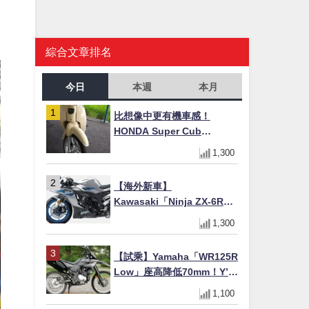
綜合文章排名
今日
本週
本月
比想像中更有機車感！
HONDA Super Cub
110【Webike愛車精選】
1,300
【海外新車】
Kawasaki「Ninja ZX-6R」
2027年式北美發表！636cc
1,300
四缸×銀河銀/暮光藍新色
×KTRC/KIBS電控，11,599
【試乘】Yamaha「WR125R
美元起
Low」座高降低70mm！Y’s
Gear低座高座墊×低座高連桿
1,100
×腳踏著地感大幅改善，越野