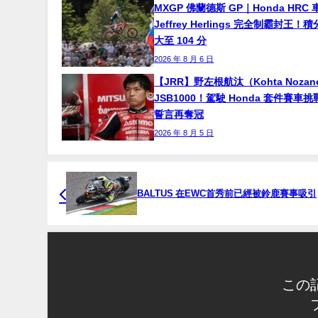
MXGP 佛蘭德斯 GP｜Honda HRC 
Jeffrey Herlings 完全制霸封王
大至 104 分
2026 年 8 月 6 日
【JRR】野左根航汰（Kohta Noza
JSB1000！駕駛 Honda 套件賽車
誓言再奪冠
2026 年 8 月 5 日
BALTUS 在EWC首秀前已經被鈴鹿賽事吸引
この