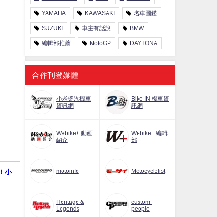
YAMAHA
KAWASAKI
名車圖鑑
SUZUKI
車主有話說
BMW
編輯部推薦
MotoGP
DAYTONA
合作刊登媒體
小老婆汽機車
Bike IN 機車資
資訊網
訊網
Webike+ 動画
Webike+ 編輯
紹介
部
motoinfo
Motocyclelist
戰！小
Heritage &
custom-
Legends
people