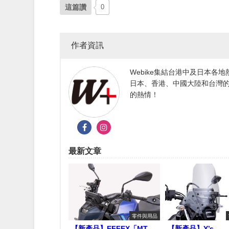
這篇讚
0
作者資訊
Webike集結台港中及日本
日本、香港、中國大陸和台灣的
的熱情！
最新文章
零件與用品
【新產品】EFFEX「MT-
【新產品】Y’s