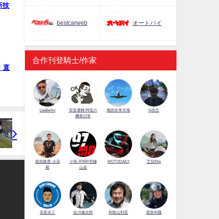
新技
bestcarweb
オートバイ
合作刊登騎士/作家
！直
LeeBerlin
安筌運轉 阿筌の
展的分享天地
G先生
機車日常
第四維度-火花
小魚-97MR究極
MOTODAILY
艾兒Elle
羅
山道
佐川健太郎
克里夫三
和歌山利宏
賀曾利隆