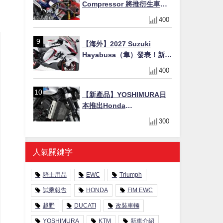
Compressor 將推衍生車
系？自然進氣 V3 同步測試
400
中，CG 預想曝光！
【海外】2027 Suzuki
Hayabusa（隼）發表！新增
Special Edition 特仕版，全
400
新珍珠白塗裝與專屬配備登
場
【新產品】YOSHIMURA日
本推出Honda
CB1000F/CB1000 HORNET
300
專用水箱護網，六角網紋設
計質感升級
人氣關鍵字
騎士用品
EWC
Triumph
試乘報告
HONDA
FIM EWC
越野
DUCATI
改裝車輛
YOSHIMURA
KTM
新車介紹