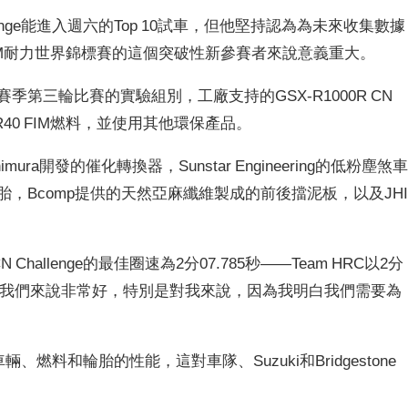
CN Challenge能進入週六的Top 10試車，但他堅持認為為未來收集數據
M耐力世界錦標賽的這個突破性新參賽者來說意義重大。
24年EWC賽季第三輪比賽的實驗組別，工廠支持的GSX-R1000R CN
 R40 FIM燃料，並使用其他環保產品。
ura開發的催化轉換器，Sunstar Engineering的低粉塵煞
的輪胎，Bcomp提供的天然亞麻纖維製成的前後擋泥板，以及JH
 Challenge的最佳圈速為2分07.785秒——Team HRC以2分
個項目對我們來說非常好，特別是對我來說，因為我明白我們需要為
、燃料和輪胎的性能，這對車隊、Suzuki和Bridgestone