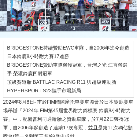
BRIDGESTONE持續贊助EWC車隊，自2006年迄今創造
日本鈴鹿8小時耐力賽17連勝
BRIDGESTONE贊助車隊榮獲冠軍，台灣之光 江直螢選
手 榮獲鈴鹿四耐冠軍
頂級賽道胎 BATTLAC RACING R11 與超級運動胎
HYPERSPORT S23攜手市場新局
2024年8月8日- 甫於FIM國際摩托車賽車協會於日本鈴鹿賽車
場舉辦「2024年 FIM第45屆世界耐力錦標賽 鈴鹿8小時耐力
賽」中，配備普利司通輪胎之贊助車隊，於7月22日獲得冠
軍，自2006年起創造了連續17次奪冠，並且是第11次獨佔頒
獎台(第一名到第三名)的歷史成就。