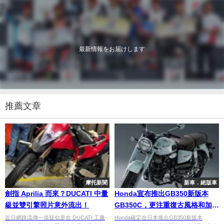
最新情報をお届けします
推薦文章
摩托新聞
新車．絕版車
劍指 Aprilia 而來？DUCATI 中量
Honda宣布推出GB350新版本
級並雙引擎照片意外流出！
GB350C，更注重復古風格和加入
全新配件
近日網路流傳一張疑似是在 DUCATI 工廠
Honda確定在日本推出GB350新版本