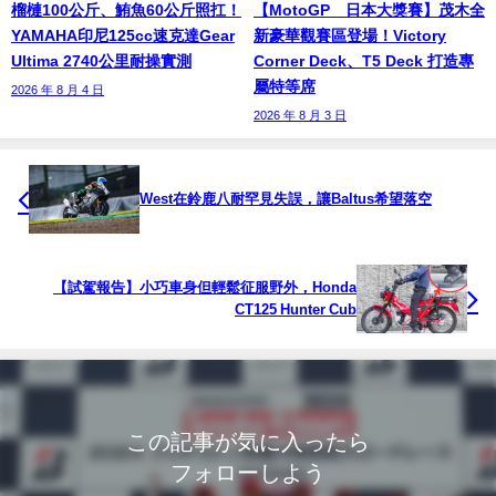
榴槤100公斤、鮪魚60公斤照扛！
【MotoGP™日本大獎賽】茂木全
YAMAHA印尼125cc速克達Gear
新豪華觀賽區登場！Victory
Ultima 2740公里耐操實測
Corner Deck、T5 Deck 打造專
屬特等席
2026 年 8 月 4 日
2026 年 8 月 3 日
West在鈴鹿八耐罕見失誤，讓Baltus希望落空
【試駕報告】小巧車身但輕鬆征服野外，Honda
CT125 Hunter Cub
この記事が気に入ったら
フォローしよう