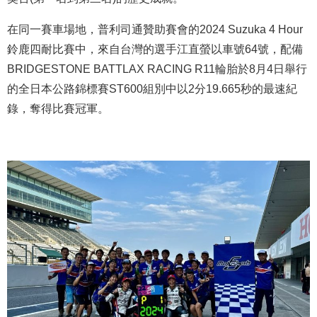
在同一賽車場地，普利司通贊助賽會的2024 Suzuka 4 Hour
鈴鹿四耐比賽中，來自台灣的選手江直螢以車號64號，配備
BRIDGESTONE BATTLAX RACING R11輪胎於8月4日舉行
的全日本公路錦標賽ST600組別中以2分19.665秒的最速紀
錄，奪得比賽冠軍。