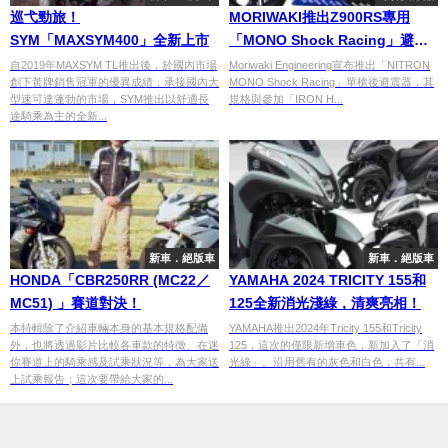
巡弋勁旅！
MORIWAKI推出Z900RS專用
SYM「MAXSYM400」全新上市
「MONO Shock Racing」避震
器
自2019年MAXSYM TL推出後，於國內市場
Moriwaki Engineering宣布推出「NITRON
創下黃牌銷售冠軍的優異成績，承接國內大
MONO Shock Racing」單槍後避震器，其
型速可達蓬勃的市場，SYM推出以舒適長
規格與參加「IRON H...
途騎乘為主的全新...
新車．絕版車
新車．絕版車
HONDA「CBR250RR (MC22／
YAMAHA 2024 TRICITY 155和
MC51) 」賽道對決！
125全新消光淺綠，清爽亮相！
本特輯除了介紹車輛本身的基本規格配備
YAMAHA推出2024年Tricity 155和Tricity
外，也將透過影片比較各車款的特徵、在迷
125，這次的僅限新增車色，新加入了「消
你賽道上的騎乘感及試乘狀況等，為大家送
光綠」。沿用舊有的灰色和白色，共有...
上試乘報告；這次要帶給大家的...