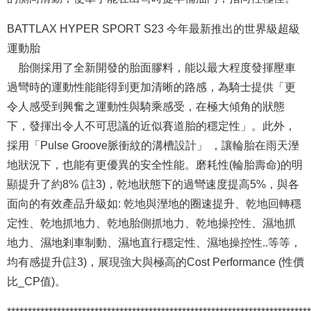
BATTLAX HYPER SPORT S23
今年最新推出的世界級超級
運動胎
胎側採用了全新開發的胎面膠料，能以最大程度發揮壓車
過彎時的運動性能能得到更加清晰的路感，為騎士提供「更
令人感受到興奮之運動性與騎乘感受，在極大傾角的狀態
下，發揮出令人不可思議的近似賽道胎的穩定性」。此外，
採用「Pulse Groove脈衝紋的溝槽設計」 ，讓輪胎在雨天溼
地狀況下，也能有更優異的安全性能。磨耗性(輪胎壽命)的明
顯提升了約8% (註3)，乾地狀態下的過彎速度提高5%，與各
面向的有效產品升級如: 乾地與溼地的圈速提升、乾地回轉穩
定性、乾地抓地力、乾地胎側抓地力、乾地操控性、濕地抓
地力、濕地剎車制動、濕地直行穩定性、濕地操控性..等等，
均有感提升(註3)，展現強大與極高的Cost Performance (性價
比_CP值)。