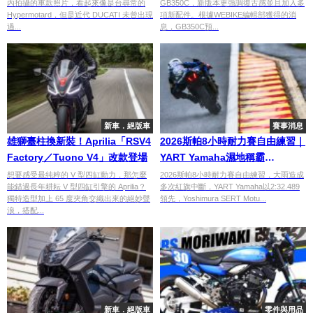
內拍攝的車款照片，看起來像是台尋常的
GB350C，新版本更強調復古感並且加入多
Hypermotard，但是近代 DUCATI 未曾出現
項新配件。根據WEBIKE編輯部獲得的消
過...
息，GB350C預...
新車．絕版車
賽事消息
雄獅臺柱換新裝！Aprilia「RSV4
2026斯帕8小時耐力賽自由練習｜
Factory／Tuono V4」改款登場
YART Yamaha濕地稱霸
2:32.489領先
想要感受最純粹的 V 型四缸動力，那怎麼
2026斯帕8小時耐力賽自由練習，大雨造成
能錯過長年耕耘 V 型四缸引擎的 Aprilia？
多次紅旗中斷，YART Yamaha以2:32.489
獨特造型加上 65 度夾角交織出來的絕妙聲
領先，Yoshimura SERT Motu...
浪，搭配...
新車．絕版車
零件與用品