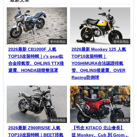
零件與用品
零件與用品
2026最新 CB1000F 人氣
2026最新 Monkey 125 人氣
TOP10改裝特輯｜r’s gear鈦
TOP10改裝特輯｜
合金排氣管、OHLINS TTX後
YOSHIMURA合法認證排氣
避震、HONDA頭燈整流罩
管、OHLINS後避震、OVER
Racing防倒球
零件與用品
摩托新聞
2026最新 Z900RS/SE 人氣
【弔念 KITACO 北山會長】
TOP10改裝特輯｜BEET排氣
從 Monkey、Cub 到 Grom，