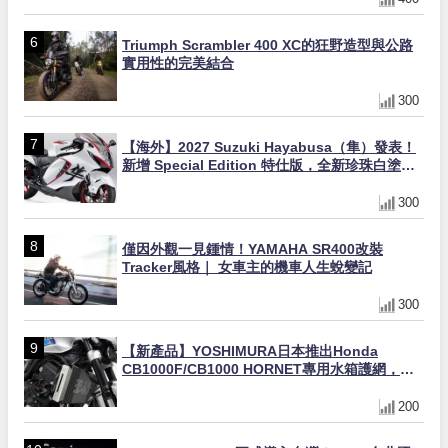
Triumph Scrambler 400 XC的狂野造型與公路
實用性的完美結合
300
【海外】2027 Suzuki Hayabusa（隼）發表！
新增 Special Edition 特仕版，全新珍珠白塗裝
與專屬配備登場
300
僅因外觀一見鍾情！YAMAHA SR400改裝
Tracker風格｜ 女車主的機車人生蛻變記
300
【新產品】YOSHIMURA日本推出Honda
CB1000F/CB1000 HORNET專用水箱護網，六
角網紋設計質感升級
200