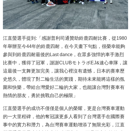
江直螢選手提到:「感謝普利司通贊助鈴鹿四耐比賽，從1980
年舉辦至今44年的鈴鹿四耐，在今天畫下句點，很榮幸能夠
參與到鈴鹿四耐最後的Last dance，在眾多強悍的車手激烈
比賽中，獲得了冠軍，謝謝CLUBモトラボEJ&速心車隊，讓
這最後一支舞更加完美，讓我心裡沒有遺憾，日本的賽車歷
史悠久，體現了對二輪生活的實踐，期待未來能將這樣的氛
圍和快樂，帶給台灣愛好二輪的大家，也能讓台灣對賽車有
熱情的朋友，勇於挑戰自己的極限」
江直螢選手的成功不僅僅是個人的榮耀，更是台灣賽車運動
的一大里程碑，他的奪冠讓更多人看到了台灣選手在國際賽
事中的實力和潛力，為台灣賽車運動增添了無限光彩，江直