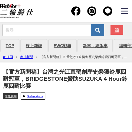
简
TOP
線上雜誌
EWC戰報
新車．絕版車
編輯部
主頁
摩托新聞
【官方新聞稿】台灣之光江直螢創歷史榮獲鈴鹿四耐冠軍，
BRIDGESTONE贊助SUZUKA 4 Hour鈴鹿四耐比賽
【官方新聞稿】台灣之光江直螢創歷史榮獲鈴鹿四
耐冠軍，BRIDGESTONE贊助SUZUKA 4 Hour鈴
鹿四耐比賽
摩托新聞
Bridgestone