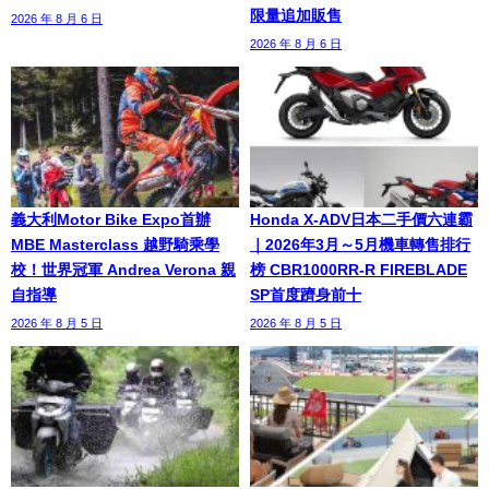
限量追加販售
2026 年 8 月 6 日
2026 年 8 月 6 日
義大利Motor Bike Expo首辦
Honda X-ADV日本二手價六連霸
MBE Masterclass 越野騎乘學
｜2026年3月～5月機車轉售排行
校！世界冠軍 Andrea Verona 親
榜 CBR1000RR-R FIREBLADE
自指導
SP首度躋身前十
2026 年 8 月 5 日
2026 年 8 月 5 日