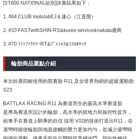
[ST600 NATIONAL組別]決賽結果如下：
1. #64 CLUB motolabEJ＆速心（江直螢）
2. #33 FASTwithSHIN-RS&kureo-service&nakata通商
3. #70
ﾌｧﾝﾌｧｸﾄﾘｰ
RT&
ﾌﾟﾚｼｬｽ
&
ﾗｽｶﾙｷｯｸ
輪胎商品重點介紹
本次鈴鹿四耐使用的競賽胎 R11 及全世界熱銷的超級運動胎
S23
BATTLAX RACING R11
為賽道而生的最高水準賽道胎
是專為賽道所設計的輪胎，高水準的抓地力和操控性提升，
給車手在賽道上騎乘的自信 採用 V02的技術打造出R11，在
過彎時能使輪胎與地面接觸的壓力更加均勻，並減少過彎時
的側向滑動，使車手能在出彎時提早補油門，指向性極佳。