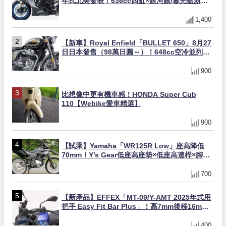
年式北美發表！636cc四缸×銀河銀/暮光藍新色
×KTRC/KIBS電控，11,599美元起
1,400
【新車】Royal Enfield「BULLET 650」8月27
日日本發售（98萬日圓～）！648cc空冷並列雙
缸×虎眼指示燈×砲筒黑/戰艦藍兩色
900
比想像中更有機車感！HONDA Super Cub
110【Webike愛車精選】
900
【試乘】Yamaha「WR125R Low」座高降低
70mm！Y’s Gear低座高座墊×低座高連桿×腳踏
著地感大幅改善，越野初學者推薦
700
【新產品】EFFEX「MT-09/Y-AMT 2025年式用
把手 Easy Fit Bar Plus」！高7mm後移16mm
直上×三色×免換線組
400