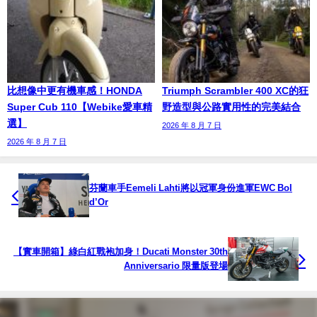
比想像中更有機車感！HONDA
Triumph Scrambler 400 XC的狂
Super Cub 110【Webike愛車精
野造型與公路實用性的完美結合
選】
2026 年 8 月 7 日
2026 年 8 月 7 日
芬蘭車手Eemeli Lahti將以冠軍身份進軍EWC Bol
d’Or
【實車開箱】綠白紅戰袍加身！Ducati Monster 30th
Anniversario 限量版登場