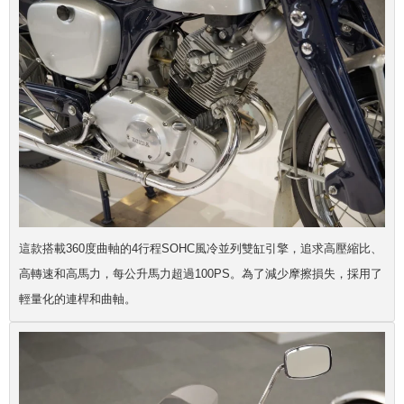
這款搭載360度曲軸的4行程SOHC風冷並列雙缸引擎，追求高壓縮比、
高轉速和高馬力，每公升馬力超過100PS。為了減少摩擦損失，採用了
輕量化的連桿和曲軸。