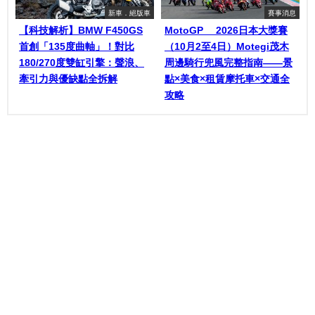
新車．絕版車
賽事消息
【科技解析】BMW F450GS
MotoGP™ 2026日本大獎賽
首創「135度曲軸」！對比
（10月2至4日）Motegi茂木
180/270度雙缸引擎：聲浪、
周邊騎行兜風完整指南——景
牽引力與優缺點全拆解
點×美食×租賃摩托車×交通全
攻略