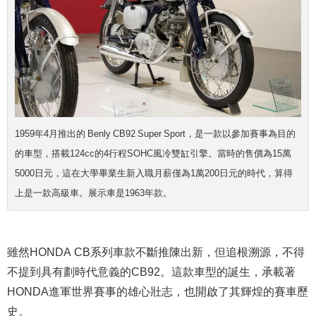
1959年4月推出的 Benly CB92 Super Sport，是一款以參加賽事為目的
的車型，搭載124cc的4行程SOHC風冷雙缸引擎。當時的售價為15萬
5000日元，這在大學畢業生新入職月薪僅為1萬200日元的時代，算得
上是一款高級車。展示車是1963年款。
雖然HONDA CB系列車款不斷推陳出新，但追根溯源，不得
不提到具有劃時代意義的CB92。這款車型的誕生，承載著
HONDA進軍世界賽事的雄心壯志，也開啟了其輝煌的賽車歷
史。