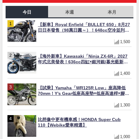
今日
本週
本月
【新車】Royal Enfield「BULLET 650」8月27
日日本發售（98萬日圓～）！648cc空冷並列雙
缸×虎眼指示燈×砲筒黑/戰艦藍兩色
1,500
【海外新車】Kawasaki「Ninja ZX-6R」2027
年式北美發表！636cc四缸×銀河銀/暮光藍新色
×KTRC/KIBS電控，11,599美元起
1,400
【試乘】Yamaha「WR125R Low」座高降低
70mm！Y’s Gear低座高座墊×低座高連桿×腳踏
著地感大幅改善，越野初學者推薦
1,300
比想像中更有機車感！HONDA Super Cub
110【Webike愛車精選】
1,000