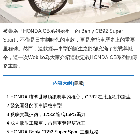
被譽為「HONDA CB系列始祖」的 Benly CB92 Super
Sport，不僅是日本劃時代的車款，更是摩托車歷史上的重要
里程碑。然而，這款經典車型的誕生之路卻充滿了挑戰與艱
辛，這一次Webike為大家介紹這款定義HONDA CB系列的傳
奇車款。
內容大綱
[
隱藏
]
1
HONDA 瞄準世界頂級賽事的雄心，CB92 在此過程中誕生
2
緊急開發的賽車調校車型
3
反映實戰技術，125cc達成15PS馬力
4
成功擊敗工廠車，市售車奪得雙冠王
5
HONDA Benly CB92 Super Sport 主要規格