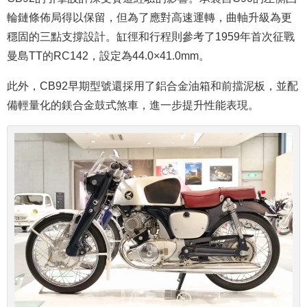
輪鏈條佈局得以保留，但為了應對高速運轉，曲軸升級為更
穩固的三點支撐設計。缸徑和行程則參考了1959年首次征戰
曼島TT的RC142，設定為44.0×41.0mm。
此外，CB92早期型號還採用了鋁合金油箱和前擋泥板，並配
備輕量化的鎂合金鼓式煞車，進一步提升性能表現。