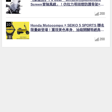
Screen冒險風鏡」！仿拉力塔頭燈防護骨架×大
型防風×越野變身冒險旅行車
200
Honda Motocompo × SEIKO 5 SPORTS 聯名
限量錶登場！重現黃色車身、油箱開關等經典設
計
200