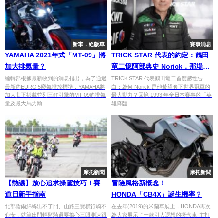
新車．絕版車
賽事消息
YAMAHA 2021年式「MT-09」將
TRICK STAR 代表的約定：鶴田
加大排氣量？
竜二憶阿部典史 Norick，那場
200km/h 磨膝超車後的挑戰世界
編輯部根據最新收到的消息指出，為了通過
TRICK STAR 代表鶴田竜二首度感性告
最新的EURO 5廢氣排放標準，YAMAHA將
白：為何 Norick 是他希望奪下世界冠軍的
之路｜連載 #11
加大其下搭載並列三缸引擎的MT-09的排氣
最大動力？回憶 1993 年全日本賽事的「英
量及最大馬力輸...
雄降臨...
摩托新聞
摩托新聞
【熱議】放心追求操駕技巧！賽
冒險風格新概念！
道日新手指南
HONDA「CB4X」誕生機率？
北部陰雨綿綿出不了門、山路三寶橫行騎不
在去年(2019)的米蘭車展上，HONDA再次
心安，就算出門輕鬆騎還要擔心三眼測速跟
為大家展示了一款引人遐想的概念車-主打