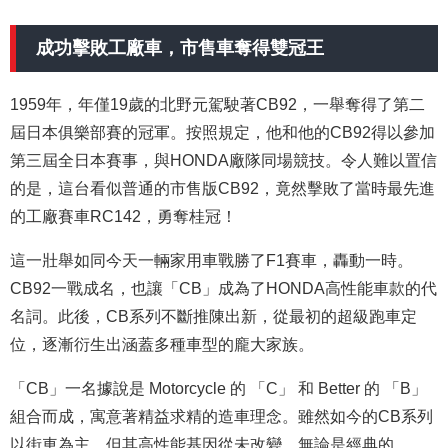
成功擊敗工廠車，市售車奪得雙冠王
1959年，年僅19歲的北野元駕駛著CB92，一舉奪得了第二
屆日本俱樂部賽的冠軍。按照規定，他和他的CB92得以參加
第三屆全日本賽事，與HONDA廠隊同場競技。令人難以置信
的是，這台看似普通的市售版CB92，竟然擊敗了當時最先進
的工廠賽車RC142，勇奪桂冠！
這一壯舉如同今天一輛家用車戰勝了F1賽車，轟動一時。
CB92一戰成名，也讓「CB」成為了HONDA高性能車款的代
名詞。此後，CB系列不斷推陳出新，從最初的超級跑車定
位，逐漸衍生出涵蓋多種車型的龐大家族。
「CB」一名據說是 Motorcycle 的 「C」 和 Better 的 「B」
組合而成，寓意著精益求精的造車理念。雖然如今的CB系列
以街車為主，但其高性能基因從未改變。無論是經典的