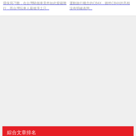
環保局刁難，在台灣騎個車竟然如此窒礙難
運動旅行概念的CB4X，雖然CB4X的亮相
行，而台灣玩車人最後淨土只...
沒有明確表態...
綜合文章排名