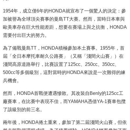
1954年，成立僅6年的HONDA就宣布了一個驚人的決定：參
加被譽為全球頂尖賽事的曼島TT大賽。然而，當時日本車與
歐美車存在巨大性能差距，想要在賽場上與之抗衡，HONDA
需要付出巨大的努力。
為了備戰曼島TT，HONDA積極參加本土賽事。1955年，首
屆「全日本摩托車耐久公路賽」（又稱「淺間火山賽」）在
淺間高原道路舉行，比賽設置了125cc、250cc、350cc、
500cc等多個級別，這對當時的HONDA來說是一次難得的練
兵機會。
然而，HONDA首戰便遭遇慘敗。其改裝自Benly的125cc工
廠賽車，在比賽中表現不佳，而YAMAHA憑借YA-1賽車包攬
了該級別的前三名。
兩年後，HONDA捲土重來，參加了第二屆淺間火山賽，但依