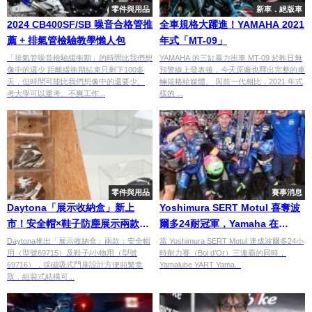
零件與用品
新車．絕版車
2024 CB400SF/SB 噪音合格管推
全車規格大躍進！YAMAHA 2021
薦 + 排氣管檢驗教學懶人包
年式「MT-09」
「排氣管噪音檢驗緩衝期」的時間比我們想
YAMAHA 的三缸暴力街車 MT-09 於昨日無
像中的還少 距離緩衝期結束只剩下100多
預警線上發表後，今天原廠也釋出完整的車
天，但時間可能比我們想像中的還要少。
輛規格給媒體。 與前一代相比，2021 年式
考大學可以重考、不爽工作...
樣的 ...
零件與用品
賽事消息
Daytona「展示收納盒」新上
Yoshimura SERT Motul 喜奪波
市！安全帽×鞋子防塵展示兩款，
爾多24耐冠軍，Yamaha 在
磁吸門扉×可堆疊×自由設定開關
BMW 最後關頭心碎後，收穫
Daytona推出「展示收納盒」兩款：安全帽
當 Yoshimura SERT Motul 達成波爾多24小
用（型號69715）及鞋子/小物用（型號
時耐力賽（Bol d’Or）三連霸的同時，
方向
EWC 總冠軍喜悅
69716），採磁吸式門扉設計方便頻繁拿
Yamalube YART Yama...
取，組裝式結構可...