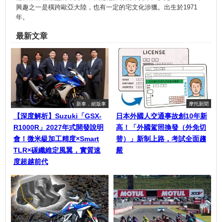
興趣之一是橫跨歐亞大陸，也有一定的宅文化涉獵。出生於1971
年。
最新文章
新車．絕版車
摩托新聞
【深度解析】Suzuki「GSX-
日本外國人交通事故創10年新
R1000R」2027年式開發說明
高！「外國駕照換發（外免切
會！微米級加工精度×Smart
替）」新制上路，考試全面趨
TLR×碳纖維定風翼，實質速
嚴
度超越前代