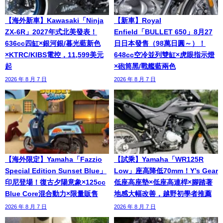
【海外新車】Kawasaki「Ninja
【新車】Royal
ZX-6R」2027年式北美發表！
Enfield「BULLET 650」8月27
636cc四缸×銀河銀/暮光藍新色
日日本發售（98萬日圓～）！
×KTRC/KIBS電控，11,599美元
648cc空冷並列雙缸×虎眼指示燈
起
×砲筒黑/戰艦藍兩色
2026 年 8 月 7 日
2026 年 8 月 7 日
【海外限定】Yamaha「Fazzio
【試乘】Yamaha「WR125R
Special Edition Sunset Blue」
Low」座高降低70mm！Y’s Gear
印尼登場！復古夕陽意象×125cc
低座高座墊×低座高連桿×腳踏著
Blue Core混合動力×限量販售
地感大幅改善，越野初學者推薦
2026 年 8 月 7 日
2026 年 8 月 7 日