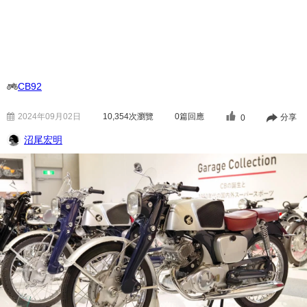
CB92
2024年09月02日
10,354
次瀏覽
0篇回應
分享
0
沼尾宏明