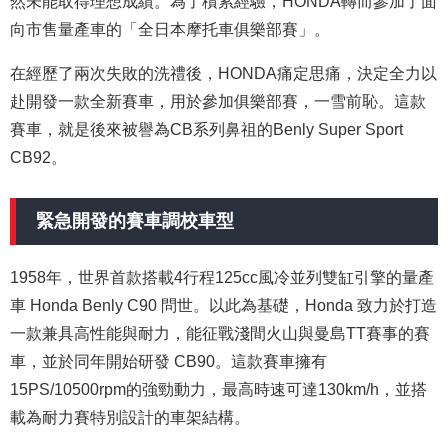
然未能取得理想成績。為了積累經驗，HONDA轉而參加了面
向市售量產車的「全日本摩托車俱樂部賽」。
在經歷了兩次失敗的洗禮後，HONDA痛定思痛，決定全力以
赴開發一款全新賽車，用於參加俱樂部賽，一雪前恥。這款
賽車，就是後來被譽為CB系列鼻祖的Benly Super Sport
CB92。
緊急開發的賽車調校車型
1958年，世界首款搭載4行程125cc風冷並列雙缸引擎的量產
車 Honda Benly C90 問世。以此為基礎，Honda 致力於打造
一款兼具高性能與耐力，能征戰淺間火山與曼島TT賽事的賽
車，並於同年開始研發 CB90。這款賽車擁有
15PS/10500rpm的強勁動力，最高時速可達130km/h，並搭
載為耐力賽特別設計的車架結構。