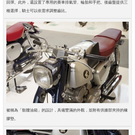
回彈。此外，還設置了專用的賽車排氣管、輪胎和手把。後齒盤提供三
種選擇，騎士可以依需求調整齒比。
被稱為「骷髏油箱」的設計，具備豐滿的外觀，並附有供膝部夾持的橡
膠墊。