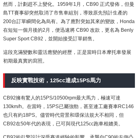
然而，計劃趕不上變化。1959年1月，CB90 正式發佈，但曼
島TT賽事卻突然取消了市售車組別，導致原先預計生產的
200台訂單瞬間化為烏有。為了應對突如其來的變故，Honda
在短短一個月後的2月，便迅速將 CB90 改款，更名為 Benly
Super Sport CB92，並開始接受訂單銷售。
這段充滿變數和靈活應變的經歷，正是當時日本摩托車發展
初期最真實的寫照。
反映實戰技術，125cc達成15PS馬力
CB92擁有驚人的15PS/10500rpm最大馬力，極速可達
130km/h。在當時，15PS已屬強勁，甚至連工廠賽車RC146
也只有約18PS。儘管時代背景和環保法規大不相同，但
CB92在50年代的表現，已可與現代125cc跑車相媲美。
CB92的引擎設計深受賽道經驗的影響。承襲自C90的左側凸