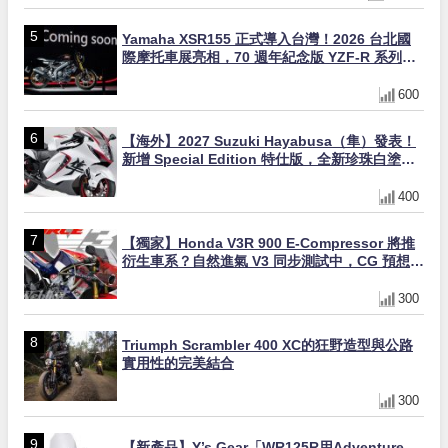
Yamaha XSR155 正式導入台灣！2026 台北國
際摩托車展亮相，70 週年紀念版 YZF-R 系列限
量追加販售
600
【海外】2027 Suzuki Hayabusa（隼）發表！
新增 Special Edition 特仕版，全新珍珠白塗裝
與專屬配備登場
400
【獨家】Honda V3R 900 E-Compressor 將推
衍生車系？自然進氣 V3 同步測試中，CG 預想曝
光！
300
Triumph Scrambler 400 XC的狂野造型與公路
實用性的完美結合
300
【新產品】Y’s Gear「WR125R用Adventure