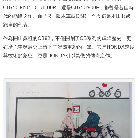
CB750 Four、CB1100R，還是CB750/900F，都曾是各自時
代的巔峰之作。而「R」版本車型CBR，至今仍是本田超級
跑車的代表。
作為開山鼻祖的CB92，不僅開創了CB系列的輝煌歷史，更
在摩托車發展史上留下了濃墨重彩的一筆。它是HONDA速度
與技術的象征，更是HONDA引以為傲的傳奇之作。