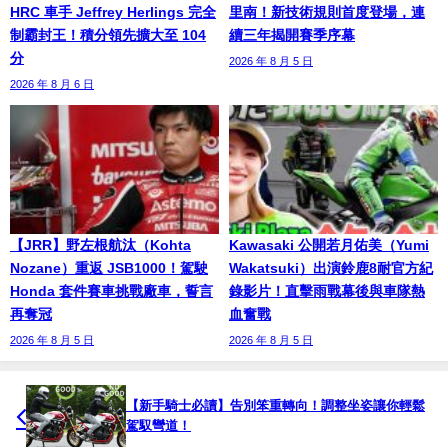
HRC 車手 Jeffrey Herlings 完全
里南！新技術規則首度登場，連
制霸封王！積分領先擴大至 104
續三年揭開賽季序幕
分
2026 年 8 月 5 日
2026 年 8 月 6 日
【JRR】野左根航汰（Kohta
Kawasaki 公開若月佑美（Yumi
Nozane）重返 JSB1000！駕駛
Wakatsuki）出演鈴鹿8耐官方紀
Honda 套件賽車挑戰廠車，誓言
錄影片！直擊雨戰幕後與車隊熱
再奪冠
血奮戰
2026 年 8 月 5 日
2026 年 8 月 5 日
【新手騎士必讀】告別笨重轉向！調整坐姿讓你輕鬆
駕馭彎道！