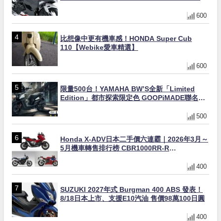
動式離合器×LED頭燈標配
600
比想像中更有機車感！HONDA Super Cub
110【Webike愛車精選】
600
限量500台！YAMAHA BW’S全新「Limited
Edition」都市探索限定色 GOOPiMADE聯名包
同步登場
500
Honda X-ADV日本二手價六連霸｜2026年3月～
5月機車轉售排行榜 CBR1000RR-R
FIREBLADE SP首度躋身前十
400
SUZUKI 2027年式 Burgman 400 ABS 發表！
8/18日本上市、支援E10汽油 售價98萬100日圓
400