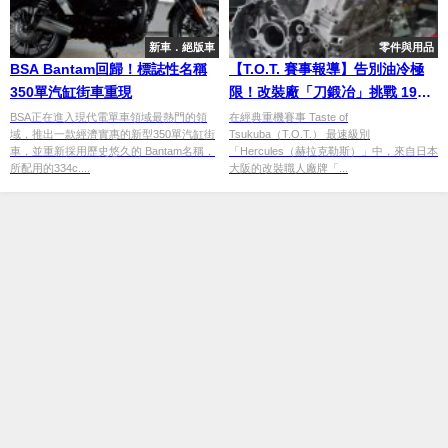
新車．絕版車
零件與用品
BSA Bantam回歸！標誌性名稱
【T.O.T. 賽事報導】告別油冷極
350單汽缸街車重現
限！改裝廠「刀鍛冶」挑戰 190
匹馬力「隼」引擎 Katana 戰車
BSA正在進入現代電單車領域最熱門的領
在經典重機賽事 Taste of
域，推出一款經濟實惠的新型350單汽缸街
Tsukuba（T.O.T.） 最速級別
全解析
車，並重新採用歷史悠久的 Bantam名稱，
「Hercules（赫拉克勒斯）」中，來自日本
所配用的334c....
大阪的改裝職人廠牌「...