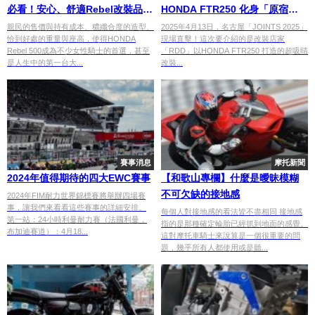
必看！安心、舒適Rebel改裝品精
HONDA FTR250 化身「原宿
選
POP」風格「POP-2」Tracker
親民的售價與持有成本、穠纖合度的造型、
2025年4月13日，名古屋「JOINTS 2025」
恰到好處的重量與座高，使得HONDA
現場直擊！這次要介紹的是改裝店家
Rebel 500成為不少女性騎士的首選，甚至
「RDD」以HONDA FTR250 打造的超吸睛
是人生中的第一台大...
改裝...
賽事消息
摩托新聞
2024年值得期待的四大EWC賽事
【和歌山專欄】什麼是曖昧模糊
不可欠缺的接地感
2024年FIM耐力世界錦標賽將舉辦四場賽
事，讓我們來看看這些賽事的詳細安排。
每個人對接地感的看法皆不盡相同 接地感
第一站：24小時利曼耐力賽（法國利曼，
指的是那種確定輪胎已經抓到地面的感覺。
布加迪賽道）：4月18...
這對摩托車騎士來說算是一個很重要的問
題，幾乎所有人都使用或是聽...