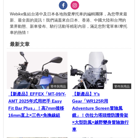
Webike集結台港中及日本各地熱愛摩托車的編輯團隊，為您帶來最
新、最全面的資訊！我們涵蓋來自日本、香港、中國大陸和台灣的
業界動態、新車發布、騎行活動等精彩內容，滿足您對電單車/摩托
車的熱情！
最新文章
零件與用品
零件與用品
【新產品】EFFEX「MT-09/Y-
【新產品】Y’s
AMT 2025年式用把手 Easy
Gear「WR125R用
Fit Bar Plus」！高7mm後移
Adventure Screen冒險風
16mm直上×三色×免換線組
鏡」！仿拉力塔頭燈防護骨架
×大型防風×越野變身冒險旅行
車