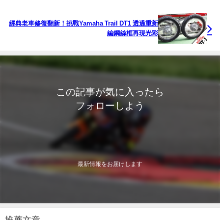
經典老車修復翻新！挑戰Yamaha Trail DT1 透過重新
編鋼絲框再現光彩
この記事が気に入ったら
フォローしよう
最新情報をお届けします
推薦文章