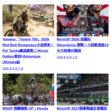
Yamaha「Ténéré 700」2026
MotoGP 2026 英國站
Red Bull Romaniacs大放異彩！
Silverstone 開戰！小椋藍僅差14
Pol Tarrés總成績第二×Kevin
分力拚積分龍頭
Gallais第四×Adventure
2026 年 8 月 7 日
Ultimate組
2026 年 8 月 7 日
MXGP 佛蘭德斯 GP｜Honda
MotoGP 2027開幕戰確定泰國武