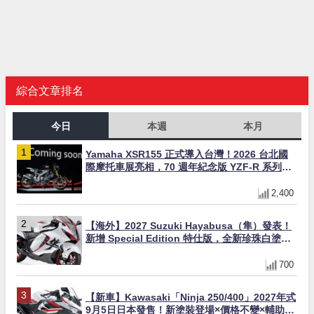
綜合文章排名
今日
本週
本月
Yamaha XSR155 正式導入台灣！2026 台北國
際摩托車展亮相，70 週年紀念版 YZF-R 系列限
量追加販售
2,400
【海外】2027 Suzuki Hayabusa（隼）發表！
新增 Special Edition 特仕版，全新珍珠白塗裝
與專屬配備登場
700
【新車】Kawasaki「Ninja 250/400」2027年式
9月5日日本發售！新塗裝登場×價格不變×輔助滑