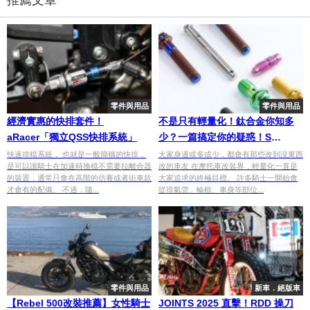
零件與用品
零件與用品
經濟實惠的快排套件！
不是只有輕量化！鈦合金你知多
aRacer「獨立QSS快排系統」
少？一篇搞定你的疑惑！S
PARTS 鈦合金螺絲推薦
快速排檔系統， 也就是一般簡稱的快排，
大家身邊或多或少，都會有那些改到沒東西
是可以讓騎士在加速時換檔不需要拉離合器
改的車友 在摩托車改裝界，輕量化一直是
的裝置，通常只會在高階的仿賽或者街車款
大家追求的終極目標。 許多騎士一開始會
才會有的配備。 不過，隨...
從排氣管、輪框、車身等部位...
零件與用品
新車．絕版車
【Rebel 500改裝推薦】女性騎士
JOINTS 2025 直擊！RDD 操刀