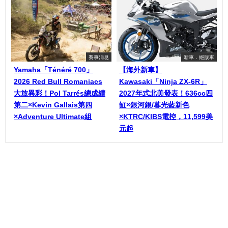
賽事消息
新車．絕版車
Yamaha「Ténéré 700」
【海外新車】
2026 Red Bull Romaniacs
Kawasaki「Ninja ZX-6R」
大放異彩！Pol Tarrés總成績
2027年式北美發表！636cc四
第二×Kevin Gallais第四
缸×銀河銀/暮光藍新色
×Adventure Ultimate組
×KTRC/KIBS電控，11,599美
元起