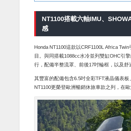
NT1100
搭載六軸IMU、SHO
感
Honda NT1100這款以CRF1100L Af
目。與同搭載1088cc水冷並列雙缸OHC引擎的車
行，配備半整流罩、前後17吋輪框，以及舒
其豐富的配備包含6.5吋全彩TFT液晶儀表
NT1100更榮登歐洲暢銷休旅車款之列，在