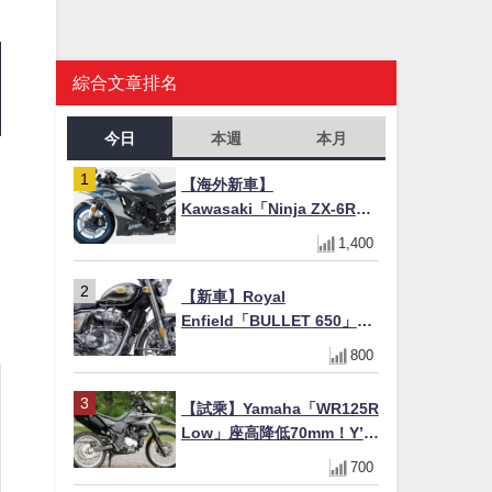
綜合文章排名
今日
本週
本月
【海外新車】
Kawasaki「Ninja ZX-6R」
2027年式北美發表！636cc
1,400
四缸×銀河銀/暮光藍新色
×KTRC/KIBS電控，11,599
【新車】Royal
美元起
Enfield「BULLET 650」8
月27日日本發售（98萬日圓
800
～）！648cc空冷並列雙缸×
虎眼指示燈×砲筒黑/戰艦藍兩
【試乘】Yamaha「WR125R
色
Low」座高降低70mm！Y’s
Gear低座高座墊×低座高連桿
700
×腳踏著地感大幅改善，越野