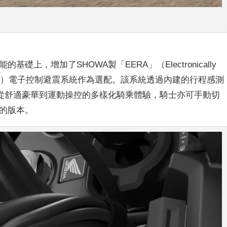
礎上，增加了SHOWA製「EERA」（Electronically
，電子式騎乘調整）電子控制避震系統作為選配。該系統透過內建的行程感測
從舒適豪華到運動操控的多樣化騎乘體驗，騎士亦可手動切
E上的版本。