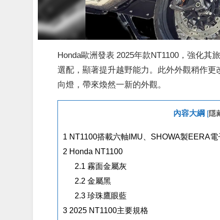
Honda歐洲發表 2025年款NT1100，
選配，顯著提升越野能力。此外外觀稍作更改類似X
向燈，帶來煥然一新的外觀。
內容大綱
[
隱
1
NT1100搭載六軸IMU、SHOWA製EE
2
Honda NT1100
2.1
霧面金屬灰
2.2
金屬黑
2.3
珍珠鷹眼藍
3
2025 NT1100主要規格