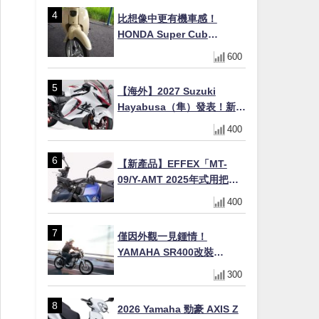
初學者推薦
比想像中更有機車感！
HONDA Super Cub
110【Webike愛車精選】
600
【海外】2027 Suzuki
Hayabusa（隼）發表！新增
Special Edition 特仕版，全
400
新珍珠白塗裝與專屬配備登
場
【新產品】EFFEX「MT-
09/Y-AMT 2025年式用把手
Easy Fit Bar Plus」！高
400
7mm後移16mm直上×三色×
免換線組
僅因外觀一見鍾情！
YAMAHA SR400改裝
Tracker風格｜ 女車主的機車
300
人生蛻變記
2026 Yamaha 勁豪 AXIS Z