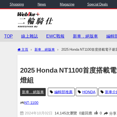
Shopping
News
Magazine
Special Deals
TOP
線上雜誌
EWC戰報
新車．絕版車
編輯
主頁
新車．絕版車
2025 Honda NT1100首度搭載
2025 Honda NT1100首
燈組
新車．絕版車
編輯部推薦
HONDA
新車介
NT-1100
2024年10月02日
14,145
次瀏覽
0篇回應
0
分享