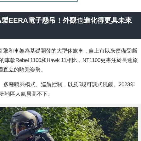
WA製EERA電子懸吊！外觀也進化得更具未來
rica Twin引擎和車架為基礎開發的大型休旅車，自上市以來便備受矚
款Rebel 1100和Hawk 11相比，NT1100更專注於長途旅
適直立的騎乘姿勢。
板、多種騎乘模式、巡航控制，以及5段可調式風鏡。2023年
歐洲地區人氣居高不下。