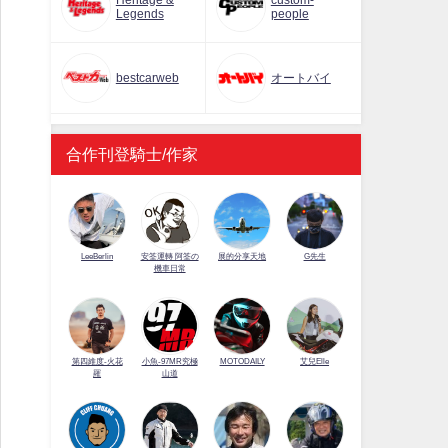
Heritage &
custom-
Legends
people
bestcarweb
オートバイ
合作刊登騎士/作家
LeeBerlin
安筌運轉 阿筌の
展的分享天地
G先生
機車日常
第四維度-火花
小魚-97MR究極
MOTODAILY
艾兒Elle
羅
山道