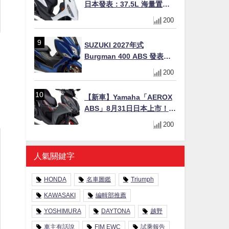
日本發表：37.5L 海量置物
箱與51.9 km/L 極致油耗，
200
質感新色 3/31 上市！
SUZUKI 2027年式
Burgman 400 ABS 發表！
8/18日本上市、支援E10汽油
200
售價98萬100日圓
【新車】Yamaha「AEROX
ABS」8月31日日本上市！
YECVT三段降檔×YZF-R設計
200
×15PS，最接近超跑的155cc
速克達
人氣關鍵字
HONDA
名車圖鑑
Triumph
KAWASAKI
編輯部推薦
YOSHIMURA
DAYTONA
越野
車主有話說
FIM EWC
試乘報告