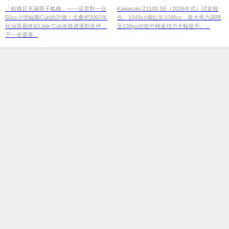
子氣概改裝通勤×線路暗藏計畫
1098cc×Brembo×Öhlins，外披
「粗獷且充滿男子氣概」——這是對一台
Kawasaki Z1100 SE（2026年式）試駕報
50cc小徑輪圈Cub的評價！北桑把2007年
告。1043cc擴缸至1098cc，最大馬力調降
【Webike愛車精選】
SUGOMI惡人面具、內藏精緻紳
化油器最終款Little Cub改裝成通勤良伴，
至136ps但低中轉速扭力大幅提升。...
士魂完整評測
下一步還要...