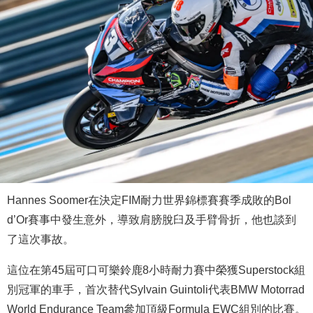
Hannes Soomer在決定FIM耐力世界錦標賽賽季成敗的Bol
d’Or賽事中發生意外，導致肩膀脫臼及手臂骨折，他也談到
了這次事故。
這位在第45屆可口可樂鈴鹿8小時耐力賽中榮獲Superstock組
別冠軍的車手，首次替代Sylvain Guintoli代表BMW Motorrad
World Endurance Team參加頂級Formula EWC組別的比賽。