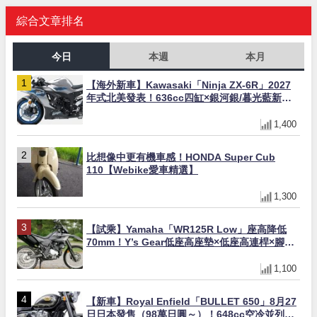
綜合文章排名
今日
本週
本月
【海外新車】Kawasaki「Ninja ZX-6R」2027
年式北美發表！636cc四缸×銀河銀/暮光藍新色
×KTRC/KIBS電控，11,599美元起
1,400
比想像中更有機車感！HONDA Super Cub
110【Webike愛車精選】
1,300
【試乘】Yamaha「WR125R Low」座高降低
70mm！Y’s Gear低座高座墊×低座高連桿×腳踏
著地感大幅改善，越野初學者推薦
1,100
【新車】Royal Enfield「BULLET 650」8月27
日日本發售（98萬日圓～）！648cc空冷並列雙