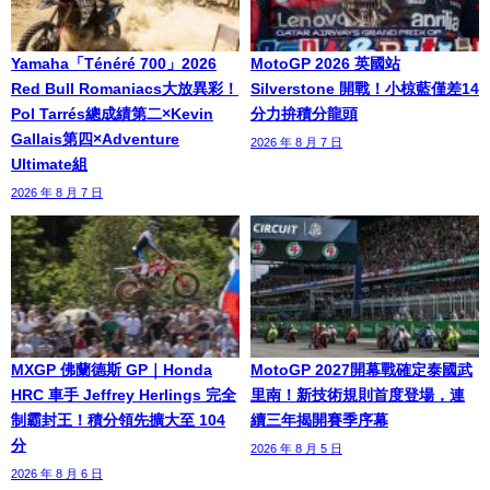
Yamaha「Ténéré 700」2026
MotoGP 2026 英國站
Red Bull Romaniacs大放異彩！
Silverstone 開戰！小椋藍僅差14
Pol Tarrés總成績第二×Kevin
分力拚積分龍頭
Gallais第四×Adventure
2026 年 8 月 7 日
Ultimate組
2026 年 8 月 7 日
MXGP 佛蘭德斯 GP｜Honda
MotoGP 2027開幕戰確定泰國武
HRC 車手 Jeffrey Herlings 完全
里南！新技術規則首度登場，連
制霸封王！積分領先擴大至 104
續三年揭開賽季序幕
分
2026 年 8 月 5 日
2026 年 8 月 6 日