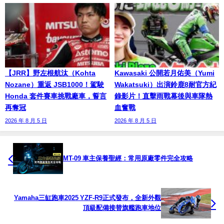
【JRR】野左根航汰（Kohta
Kawasaki 公開若月佑美（Yumi
Nozane）重返 JSB1000！駕駛
Wakatsuki）出演鈴鹿8耐官方紀
Honda 套件賽車挑戰廠車，誓言
錄影片！直擊雨戰幕後與車隊熱
再奪冠
血奮戰
2026 年 8 月 5 日
2026 年 8 月 5 日
MT-09 車主保養聖經：常用原廠零件完全攻略
Yamaha三缸跑車2025 YZF-R9正式發布，全新外觀
頂級配備接替旗艦跑車地位