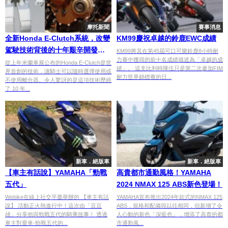
摩托新聞
賽事消息
全新Honda E-Clutch系統，改變
KM99慶祝卓越的鈴鹿EWC成績
駕駛技術背後的十年艱辛開發之
KM99將其在第45屆可口可樂鈴鹿8小時耐
力賽中獲得的前十名成績描述為「卓越的成
路
從上年米蘭車展公布的Honda E-Clutch是世
績」。 這支比利時隊伍只是第二次參加FIM
界首創的技術，讓騎士可以隨時選擇使用或
耐力世界錦標賽的日...
不使用離合器。令人驚訝的是這項技術歷經
了 10 年...
新車．絕版車
新車．絕版車
【車主有話說】YAMAHA「勁戰
高貴都市通勤風格！YAMAHA
五代」
2024 NMAX 125 ABS新色登場！
Webike在線上社交平臺舉辦的 【車主有話
YAMAHA宣布推出2024年款式的NMAX 125
說】 活動正火熱進行中！這次由「豆豆
ABS，規格和配備與以往相同，但新增了令
雄」分享他與勁戰五代的騎乘故事！ 透過
人心動的新色「深藍色」，增添了高貴的都
車主對愛車-勁戰五代的...
市通勤風...