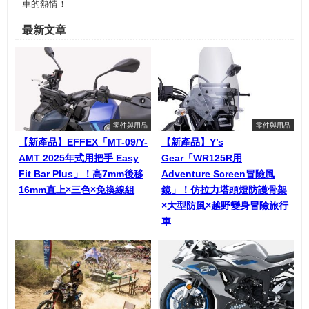
車的熱情！
最新文章
零件與用品
零件與用品
【新產品】EFFEX「MT-09/Y-
【新產品】Y’s
AMT 2025年式用把手 Easy
Gear「WR125R用
Fit Bar Plus」！高7mm後移
Adventure Screen冒險風
16mm直上×三色×免換線組
鏡」！仿拉力塔頭燈防護骨架
×大型防風×越野變身冒險旅行
車