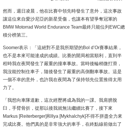
然而，週日凌晨，他在比賽中領先時發生了意外，這次事故
讓這位來自愛沙尼亞的新星受傷，也讓本有望爭奪冠軍的
BMW Motorrad World Endurance Team最終只能位列EWC總
積分榜第三。
Soomer表示：「這絕對不是我所期望的Bol d’Or賽事結果，
也不是本來可能達成的成績。比賽的開局相當順利，直到半
程時我在夜間發生了嚴重的撞車事故。當時後輪稍微打滑，
我沒能控制住車子，隨後發生了嚴重的高側翻車事故。這是
一個不幸的意外，也許我在夜間為了保持領先位置推得太用
力了。
「我想向車隊道歉，這次經歷將成為我的一課。我肩膀脫
臼，手臂骨折，從那以後我就無法繼續比賽了，接下來
Markus [Reiterberger]和Ilya [Mykhalchyk]不得不拼盡全力來
完成比賽。他們真的是非常強大的車手，在終點線前做出了