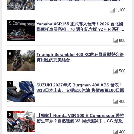
缸×虎眼指示燈×砲筒黑/戰艦藍兩色
1,100
Yamaha XSR155 正式導入台灣！2026 台北國
際摩托車展亮相，70 週年紀念版 YZF-R 系列限
量追加販售
900
Triumph Scrambler 400 XC的狂野造型與公路
實用性的完美結合
500
SUZUKI 2027年式 Burgman 400 ABS 發表！
8/18日本上市、支援E10汽油 售價98萬100日圓
400
【獨家】Honda V3R 900 E-Compressor 將推
衍生車系？自然進氣 V3 同步測試中，CG 預想曝
光！
400