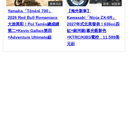
賽事消息
新車．絕版車
Yamaha「Ténéré 700」
【海外新車】
2026 Red Bull Romaniacs
Kawasaki「Ninja ZX-6R」
大放異彩！Pol Tarrés總成績
2027年式北美發表！636cc四
第二×Kevin Gallais第四
缸×銀河銀/暮光藍新色
×Adventure Ultimate組
×KTRC/KIBS電控，11,599美
元起