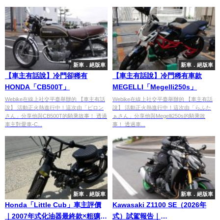
新車．絕版車
新車．絕版車
【車主有話說】冷門卻稀有
【車主有話說】冷門稀有車款
HONDA「CB500T」
MEGELLI「Megelli250s」
Webike在線上社交平臺舉辦的 【車主有話
Webike在線上社交平臺舉辦的 【車主有話
說】 活動正火熱進行中！這次由「ピロン
說】 活動正火熱進行中！這次由「らふた
さん」分享他與CB500T的騎乘故事！ 透過
ぁさん」分享他與Megelli250s的騎乘故
車主對愛車-C...
事！ 透過車...
新車．絕版車
新車．絕版車
Honda「Little Cub」車主評價
Kawasaki Z1100 SE（2026年
｜2007年式化油器最終款×粗獷男
式）試駕報告｜