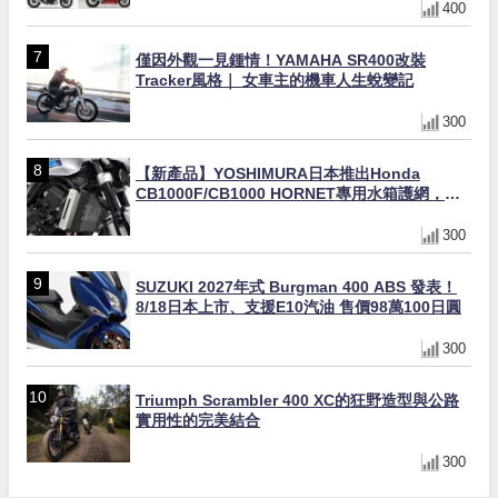
400
僅因外觀一見鍾情！YAMAHA SR400改裝
Tracker風格｜ 女車主的機車人生蛻變記
300
【新產品】YOSHIMURA日本推出Honda
CB1000F/CB1000 HORNET專用水箱護網，六
角網紋設計質感升級
300
SUZUKI 2027年式 Burgman 400 ABS 發表！
8/18日本上市、支援E10汽油 售價98萬100日圓
300
Triumph Scrambler 400 XC的狂野造型與公路
實用性的完美結合
300