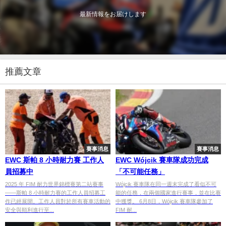
最新情報をお届けします
推薦文章
賽事消息
賽事消息
EWC 斯帕 8 小時耐力賽 工作人
EWC Wójcik 賽車隊成功完成
員招募中
「不可能任務」
2025 年 FIM 耐力世界錦標賽第二站賽事
Wójcik 賽車隊在同一週末完成了看似不可
——斯帕 8 小時耐力賽的工作人員招募工
能的任務，在兩個國家進行賽事，並在比賽
作已經展開。工作人員對於所有賽車活動的
中獲獎。 6月8日，Wójcik 賽車隊參加了
安全與順利進行至...
FIM 耐...