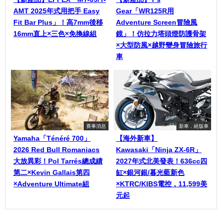
AMT 2025年式用把手 Easy
Gear「WR125R用
Fit Bar Plus」！高7mm後移
Adventure Screen冒險風
16mm直上×三色×免換線組
鏡」！仿拉力塔頭燈防護骨架
×大型防風×越野變身冒險旅行
車
賽事消息
新車．絕版車
Yamaha「Ténéré 700」
【海外新車】
2026 Red Bull Romaniacs
Kawasaki「Ninja ZX-6R」
大放異彩！Pol Tarrés總成績
2027年式北美發表！636cc四
第二×Kevin Gallais第四
缸×銀河銀/暮光藍新色
×Adventure Ultimate組
×KTRC/KIBS電控，11,599美
元起