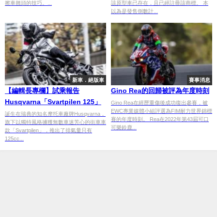
擦車翹頭的技巧。...
該原型車已存在，且已經註冊該商標。 本
以為是發售倒數計...
新車．絕版車
賽事消息
【編輯長專欄】試乘報告
Gino Rea的回歸被評為年度時刻
Husqvarna「Svartpilen 125」
Gino Rea在經歷重傷後成功復出參賽，被
EWC專業媒體小組評選為FIM耐力世界錦標
誕生在瑞典的知名摩托車廠牌Husqvarna，
賽的年度時刻。 Rea在2022年第43屆可口
旗下以獨特風格擄獲無數車迷芳心的街車車
可樂鈴鹿...
款「Svartpilen」，推出了排氣量只有
125cc...