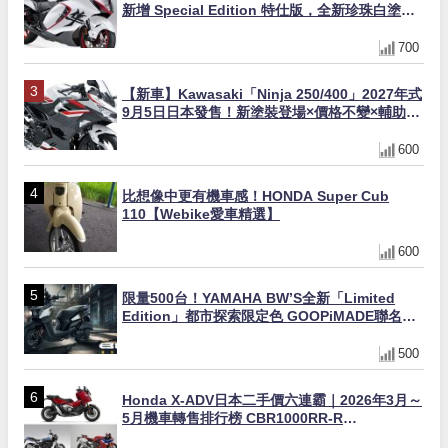
新增 Special Edition 特仕版，全新珍珠白塗裝
與專屬配備登場
700
【新車】Kawasaki「Ninja 250/400」2027年式
9月5日日本發售！新塗裝登場×價格不變×輔助滑
動式離合器×LED頭燈標配
600
比想像中更有機車感！HONDA Super Cub
110【Webike愛車精選】
600
限量500台！YAMAHA BW’S全新「Limited
Edition」都市探索限定色 GOOPiMADE聯名包
同步登場
500
Honda X-ADV日本二手價六連霸｜2026年3月～
5月機車轉售排行榜 CBR1000RR-R
FIREBLADE SP首度躋身前十