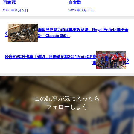
再奪冠
血奮戰
2026 年 8 月 5 日
2026 年 8 月 5 日
滿載歷史魅力的經典車款登場，Royal Enfield推出全
新「Classic 650」
鈴鹿EWC外卡車手確認，將繼續征戰2024 MotoGP賽
事
この記事が気に入ったら
フォローしよう