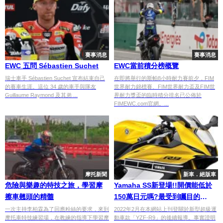
賽事消息
賽事消息
EWC 五問 Sébastien Suchet
EWC當前積分榜概覽
瑞士車手 Sébastien Suchet 宣布結束自己
在即將舉行的斯帕8小時耐力賽前夕，FIM
的賽車生涯。這位 34 歲的車手與隊友
世界耐力錦標賽、FIM世界耐力盃及FIM世
Guillaume Raymond 及其弟 ...
界耐力獎盃的臨時積分排名已公佈於
FIMEWC.com官網。...
摩托新聞
新車．絕版車
危險與樂趣的特技之旅，學習摩
Yamaha SS新登場!!開價能低於
擦車翹頭的精髓
150萬日元嗎?最受到矚目的
「R9」全貌徹底解説
一次主持李柏霖為了回應粉絲的要求，來到
2022年2月在本網站上刊登關於新型超級運
摩托車特技練習場，在教練的指導下學習摩
動車款「YZF-R9」的後續報導。事實證明