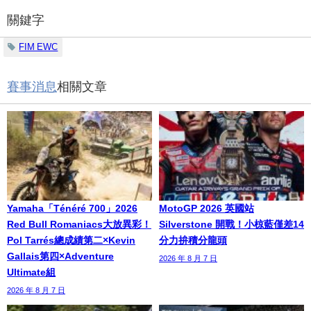
關鍵字
FIM EWC
賽事消息
相關文章
Yamaha「Ténéré 700」2026
MotoGP 2026 英國站
Red Bull Romaniacs大放異彩！
Silverstone 開戰！小椋藍僅差14
Pol Tarrés總成績第二×Kevin
分力拚積分龍頭
Gallais第四×Adventure
2026 年 8 月 7 日
Ultimate組
2026 年 8 月 7 日