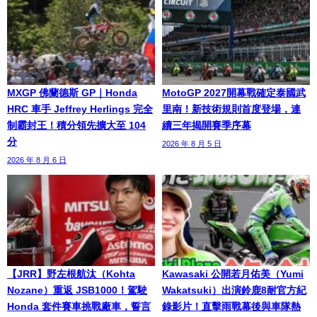
MXGP 佛蘭德斯 GP｜Honda
MotoGP 2027開幕戰確定泰國武
HRC 車手 Jeffrey Herlings 完全
里南！新技術規則首度登場，連
制霸封王！積分領先擴大至 104
續三年揭開賽季序幕
分
2026 年 8 月 5 日
2026 年 8 月 6 日
【JRR】野左根航汰（Kohta
Kawasaki 公開若月佑美（Yumi
Nozane）重返 JSB1000！駕駛
Wakatsuki）出演鈴鹿8耐官方紀
Honda 套件賽車挑戰廠車，誓言
錄影片！直擊雨戰幕後與車隊熱