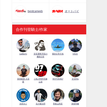
bestcarweb
オートバイ
合作刊登騎士/作家
LeeBerlin
安筌運轉 阿筌の
展的分享天地
G先生
機車日常
第四維度-火花
小魚-97MR究極
MOTODAILY
艾兒Elle
羅
山道
佐川健太郎
克里夫三
和歌山利宏
賀曾利隆