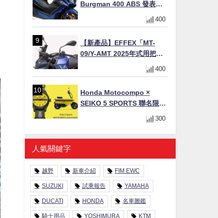
Burgman 400 ABS 發表！
8/18日本上市、支援E10汽油
400
售價98萬100日圓
【新產品】EFFEX「MT-
09/Y-AMT 2025年式用把手
Easy Fit Bar Plus」！高
400
7mm後移16mm直上×三色×
免換線組
Honda Motocompo ×
SEIKO 5 SPORTS 聯名限量
錶登場！重現黃色車身、油
300
箱開關等經典設計
人氣關鍵字
越野
新車介紹
FIM EWC
SUZUKI
試乘報告
YAMAHA
DUCATI
HONDA
名車圖鑑
騎士用品
YOSHIMURA
KTM