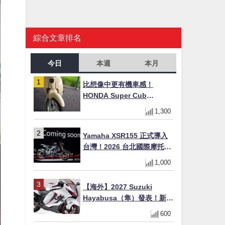
綜合文章排名
今日
本週
本月
比想像中更有機車感！
HONDA Super Cub
110【Webike愛車精選】
1,300
Yamaha XSR155 正式導入
台灣！2026 台北國際摩托車
展亮相，70 週年紀念版
1,000
YZF-R 系列限量追加販售
【海外】2027 Suzuki
Hayabusa（隼）發表！新增
Special Edition 特仕版，全
600
新珍珠白塗裝與專屬配備登