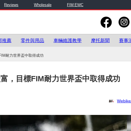
Reviews
Wholesale
FIM EWC
部推薦
零件與用品
車輛維護教學
摩托新聞
賽事
目標FIM耐力世界盃中取得成功
經驗豐富，目標FIM耐力世界盃中取得成功
Webi