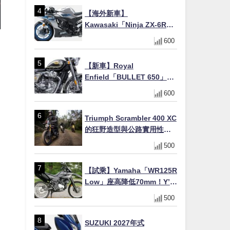
場
【海外新車】
Kawasaki「Ninja ZX-6R」
2027年式北美發表！636cc
600
四缸×銀河銀/暮光藍新色
×KTRC/KIBS電控，11,599
【新車】Royal
美元起
Enfield「BULLET 650」8
月27日日本發售（98萬日圓
600
～）！648cc空冷並列雙缸×
虎眼指示燈×砲筒黑/戰艦藍兩
Triumph Scrambler 400 XC
色
的狂野造型與公路實用性的
完美結合
500
【試乘】Yamaha「WR125R
Low」座高降低70mm！Y’s
Gear低座高座墊×低座高連桿
500
×腳踏著地感大幅改善，越野
初學者推薦
SUZUKI 2027年式