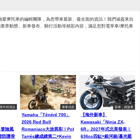
各地熱愛摩托車的編輯團隊，為您帶來最新、最全面的資訊！我們涵蓋來自
業界動態、新車發布、騎行活動等精彩內容，滿足您對電單車/摩托車
零件與用品
賽事消息
新車．絕版車
Yamaha「Ténéré 700」
【海外新車】
2026 Red Bull
Kawasaki「Ninja ZX-
een冒險風
Romaniacs大放異彩！Pol
6R」2027年式北美發表！
燈防護骨
Tarrés總成績第二×Kevin
636cc四缸×銀河銀/暮光藍