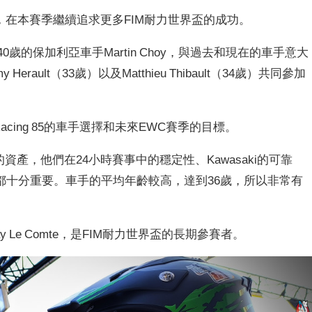
手陣容，在本賽季繼續追求更多FIM耐力世界盃的成功。
5已招募40歲的保加利亞車手Martin Choy，與過去和現在的車手意大
my Herault（33歲）以及Matthieu Thibault（34歲）共同參加
am Racing 85的車手選擇和未來EWC賽季的目標。
要的資產，他們在24小時賽事中的穩定性、Kawasaki的可靠
都十分重要。車手的平均年齡較高，達到36歲，所以非常有
enay Le Comte，是FIM耐力世界盃的長期參賽者。