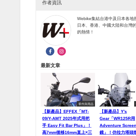
作者資訊
Webike集結台港中及日本
日本、香港、中國大陸和台灣的
的熱情！
最新文章
零件與用品
【新產品】EFFEX「MT-
【新產品】Y’s
09/Y-AMT 2025年式用把
Gear「WR125R用
手 Easy Fit Bar Plus」！
Adventure Scr
高7mm後移16mm直上×三
鏡」！仿拉力塔頭