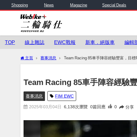
Shopping
News
Magazine
Special Deals
TOP
線上雜誌
EWC戰報
新車．絕版車
編輯
主頁
賽事消息
Team Racing 85車手陣容經驗豐富，
Team Racing 85車手陣容
賽事消息
FIM EWC
2025年03月04日
6,138
次瀏覽
0篇回應
0
分享