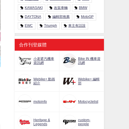
KAWASAKI
改裝車輛
BMW
DAYTONA
編輯部推薦
MotoGP
EWC
Triumph
車主有話說
合作刊登媒體
小老婆汽機車
Bike IN 機車資
資訊網
訊網
Webike+ 動画
Webike+ 編輯
紹介
部
motoinfo
Motocyclelist
Heritage &
custom-
Legends
people