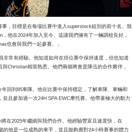
洲賽事，目標是在每場比賽中進入superstock組別的前十名。我
zian，他在2024年加入至今。這讓我們擁有了一輛調校良好，
omas也會與我們一起參賽。」
「我們的新成員非常有經驗。他知道如何在排位賽中保持速度，但也知道
Christian相當熟悉。他們兩個將會是隊伍的合作夥伴，
：「Jérémy今年回到85車隊。他在比賽中保持穩定，了解車隊、車輛和
並且參加過一次24H SPA EWC摩托賽。他帶著極大的動力
：「Christian將在2025年繼續與我們合作。他經驗豐富且速度快，在
名。37歲的他是一位成熟的車手，並且能夠應對24小時賽事的體力