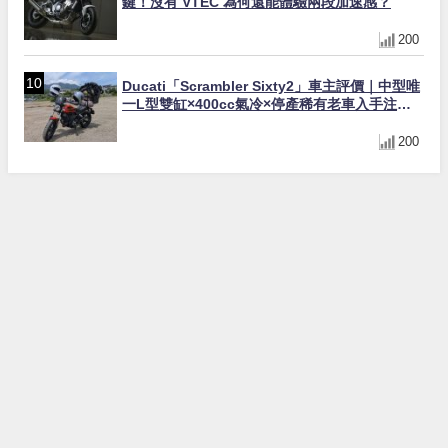
鍵！沒有 VTEC 為何還能體驗兩段加速感？
200
Ducati「Scrambler Sixty2」車主評價｜中型唯
一L型雙缸×400cc氣冷×停產稀有老車入手注意
事項【Webike愛車精選】
200