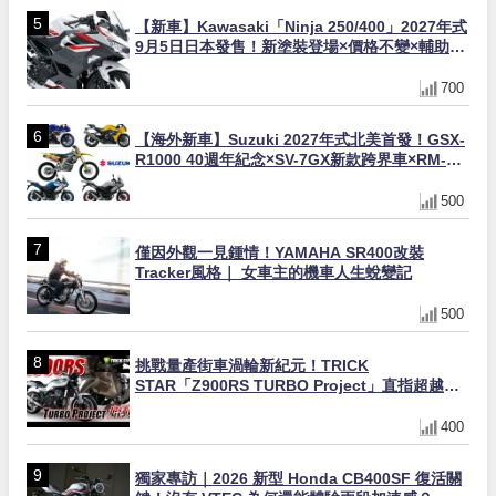
【新車】Kawasaki「Ninja 250/400」2027年式
9月5日日本發售！新塗裝登場×價格不變×輔助滑
動式離合器×LED頭燈標配
700
【海外新車】Suzuki 2027年式北美首發！GSX-
R1000 40週年紀念×SV-7GX新款跨界車×RM-
Z450 Ken Roczen冠軍套件
500
僅因外觀一見鍾情！YAMAHA SR400改裝
Tracker風格｜ 女車主的機車人生蛻變記
500
挑戰量產街車渦輪新紀元！TRICK
STAR「Z900RS TURBO Project」直指超越
Ducati Superleggera性能
400
獨家專訪｜2026 新型 Honda CB400SF 復活關