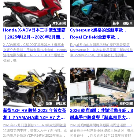
摩托新聞
新車．絕版車
Honda X-ADV日本二手價五連霸
Cyberpunk風格的巡航車款，
｜2025年12月～2026年2月機車
Royal Enfield全新車款
轉售排行榜 CB1000F強勢躍居第
Shotogun 650登場
X-ADV霸榜，CB1000F黑馬殺出！機車未
Royal Enfield在印度舉辦的摩托車音樂節
來研究所最新二手轉售排行榜出爐，Honda
Motoverse上，首次向世界展示了新款巡航
二
雙雄包辦前兩名，NC750X DCT市場地位
車Shotogun 650。新車擁有低長的車...
穩固，機...
新車．絕版車
摩托新聞
新型YZF-R9 將於 2023 年首次亮
2026 鈴鹿8耐：共辦活動介紹，8
相！？YAMAHA繼 YZF-R7 之後
耐車手也將參與「騎車相見大遊
連發Supersport超級運動車款
行」／企業與年輕世代交流活動
2020年12月刊登新款YZF-R7獨家新聞並且
2026鈴鹿8耐期間將舉辦兩項周邊活動：8
預測成功的本站，現在又入手了新消息。這
耐參賽車手騎乘各車隊塗裝車輛參與「機車
「16-23 ＆ 企業交流會」
次的消息是新款YZF-R9將於2023年推出，
相會遊行」，以及面向16至23歲年輕族群