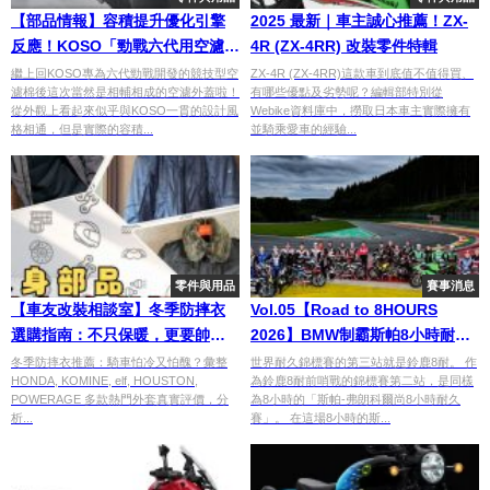
【部品情報】容積提升優化引擎
2025 最新｜車主誠心推薦！ZX-
反應！KOSO「勁戰六代用空濾外
4R (ZX-4RR) 改裝零件特輯
蓋」
繼上回KOSO專為六代勁戰開發的競技型空
ZX-4R (ZX-4RR)這款車到底值不值得買、
濾棉後這次當然是相輔相成的空濾外蓋啦！
有哪些優點及劣勢呢？編輯部特別從
從外觀上看起來似乎與KOSO一貫的設計風
Webike資料庫中，撈取日本車主實際擁有
格相通，但是實際的容積...
並騎乘愛車的經驗...
零件與用品
賽事消息
【車友改裝相談室】冬季防摔衣
Vol.05【Road to 8HOURS
選購指南：不只保暖，更要帥
2026】BMW制霸斯帕8小時耐力
氣！「機能派」vs「風格派」的
賽！鈴鹿8耐前哨戰梅雨天候下的
冬季防摔衣推薦：騎車怕冷又怕醜？彙整
世界耐久錦標賽的第三站就是鈴鹿8耐。 作
HONDA, KOMINE, elf, HOUSTON,
為鈴鹿8耐前哨戰的錦標賽第二站，是同樣
終極對決｜台日車友評價匯總
奪冠關鍵分析
POWERAGE 多款熱門外套真實評價，分
為8小時的「斯帕-弗朗科爾尚8小時耐久
析...
賽」。 在這場8小時的斯...