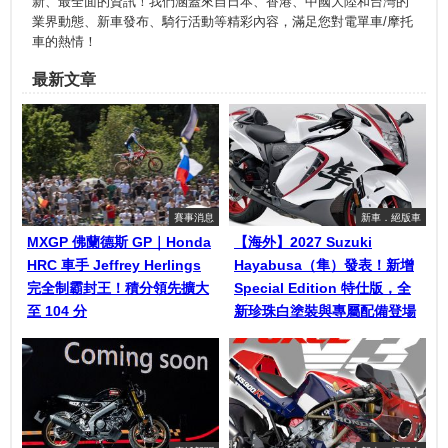
新、最全面的資訊！我們涵蓋來自日本、香港、中國大陸和台灣的
業界動態、新車發布、騎行活動等精彩內容，滿足您對電單車/摩托
車的熱情！
最新文章
賽事消息
新車．絕版車
MXGP 佛蘭德斯 GP｜Honda
【海外】2027 Suzuki
HRC 車手 Jeffrey Herlings
Hayabusa（隼）發表！新增
完全制霸封王！積分領先擴大
Special Edition 特仕版，全
至 104 分
新珍珠白塗裝與專屬配備登場