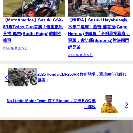
【MotoAmerica】Suzuki GSX-
【NHRA】Suzuki Hayabusa鈴
8R奪Twins Cup首勝！傷癒復出
木隼二連霸！蓋吉·赫雷拉(Gage
菩提·佩吉(Bodhi Paige)戲劇性
Herrera)逆轉奪「全明星挑戰賽」
摘冠
冠軍，索諾瑪(Sonoma)對決同門
師兄弟
2026 年 8 月 5 日
2026 年 8 月 5 日
2025 Honda CBR250RR 煥新登場，重現90年代經典
風采！
No Limits Motor Team 簽下 Sintoni，完成 EWC 車
手陣容