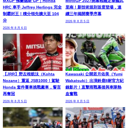
MXGP 佛蘭德斯 GP｜Honda
MotoGP 2027開幕戰確定泰國武
HRC 車手 Jeffrey Herlings 完全
里南！新技術規則首度登場，連
制霸封王！積分領先擴大至 104
續三年揭開賽季序幕
分
2026 年 8 月 5 日
2026 年 8 月 6 日
【JRR】野左根航汰（Kohta
Kawasaki 公開若月佑美（Yumi
Nozane）重返 JSB1000！駕駛
Wakatsuki）出演鈴鹿8耐官方紀
Honda 套件賽車挑戰廠車，誓言
錄影片！直擊雨戰幕後與車隊熱
再奪冠
血奮戰
2026 年 8 月 5 日
2026 年 8 月 5 日