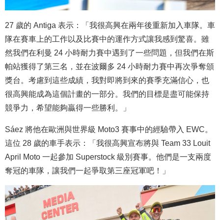
27 歲的 Antiga 表示：「我很高興在兩年後重新加入車隊。車
隊在賽車上的工作以及比賽中的運作方式讓我感到驚喜。雖
然我們在利曼 24 小時耐力賽中遇到了一些問題，但我們在斯
帕站獲得了第三名，並在波爾多 24 小時耐力賽中再次爭奪頒
獎台。考慮到這些成績，我對即將到來的賽季充滿信心，也
很高興能成為這個計畫的一部分。我們的目標是盡可能保持
競爭力，希望能夠贏得一些勝利。」
Sáez 將他在歐洲與世界級 Moto3 賽事中的經驗帶入 EWC。
這位 28 歲的車手表示：「我很高興宣布將與 Team 33 Louit
April Moto 一起參加 Superstock 級別賽事。他們是一支兩度
奪冠的車隊，讓我們一起爭取第三座冠軍吧！」