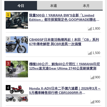
今日
本週
本月
限量500台！YAMAHA BW’S全新「Limited
Edition」都市探索限定色 GOOPiMADE聯名包
同步登場
1,800
CB400SF日本復活熱潮再起！本田「CB」系列
67年傳奇解密 與CBR差異一次搞懂
1,500
榴槤100公斤、鮪魚60公斤照扛！YAMAHA印尼
125cc速克達Gear Ultima 2740公里耐操實測
900
Honda X-ADV日本二手價六連霸｜2026年3月～
5月機車轉售排行榜 CBR1000RR-R
FIREBLADE SP首度躋身前十
900