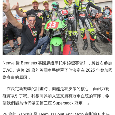
Neave 從 Bennetts 英國超級摩托車錦標賽晉升，將首次參加
EWC。這位 29 歲的英國車手解釋了他決定在 2025 年參加國
際賽事的原因：
「在決定新賽季的計畫時，樂趣是我決策的核心，而耐力賽
確實吸引了我。我很高興加入這支擁有冠軍血統的車隊，希
望我們能為他們帶回第三座 Superstock 冠軍。」
26 歲的 Sanchís 是 Team 33 Louit April Moto 在斯帕 8 小時