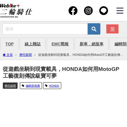
简
TOP
線上雜誌
EWC戰報
新車．絕版車
編輯部
主頁
摩托新聞
從遊戲坐騎到現實載具，HONDA如何用MotoGP工藝復刻傳說
級寶可夢
從遊戲坐騎到現實載具，HONDA如何用MotoGP
工藝復刻傳說級寶可夢
摩托新聞
編輯部推薦
HONDA