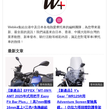
Webike集結台港中及日本各地熱愛摩托車的編輯團隊，為您帶來最
新、最全面的資訊！我們涵蓋來自日本、香港、中國大陸和台灣的
業界動態、新車發布、騎行活動等精彩內容，滿足您對電單車/摩托
車的熱情！
最新文章
零件與用品
零件與用品
【新產品】EFFEX「MT-09/Y-
【新產品】Y’s
AMT 2025年式用把手 Easy
Gear「WR125R用
Fit Bar Plus」！高7mm後移
Adventure Screen冒險風
16mm直上×三色×免換線組
鏡」！仿拉力塔頭燈防護骨架