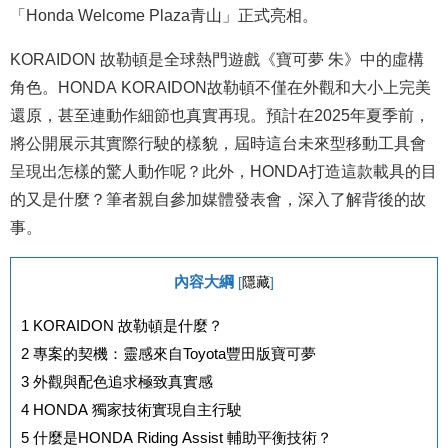
「Honda Welcome Plaza青山」正式亮相。
KORAIDON 故勒頓是全球熱門遊戲《寶可夢 朱》中的虛構
角色。HONDA KORAIDON故勒頓不僅在外觀和大小上完美
還原，甚至連動作細節也真實再現。預計在2025年夏季前，
將公開展示其實際行駛的樣貌，屆時這台未來型移動工具會
呈現出怎樣的驚人動作呢？此外，HONDA打造這款載具的目
的又是什麼？筆者親自參加媒體發表會，深入了解背後的故
事。
內容大綱
[
隱藏
]
1
KORAIDON 故勒頓是什麼？
2
專案的契機：靈感來自Toyota豐田版寶可夢
3
外觀與配色追求極致真實感
4
HONDA 獨家技術實現自主行駛
5
什麼是HONDA Riding Assist 輔助平衡技術？