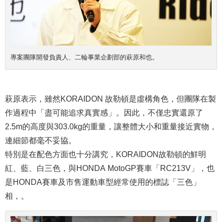
專案團隊開發負責人、二輪事業企劃部的萩原和也。
萩原表示，雖然KORAIDON 故勒頓是虛構角色，但團隊在製
作過程中「盡可能追求真實感」。因此，不僅忠實還原了
2.5m的高度與303.0
kg
的重量，讓整體大小和重量接近實物，
連細節都毫不妥協。
特別是在配色方面也十分講究，KORAIDON故勒頓的鮮明
紅、藍、白三色，與HONDA MotoGP賽車「RC213V」，也
是HONDA賽車及市售運動車型經常使用的標誌「三色」
相，。