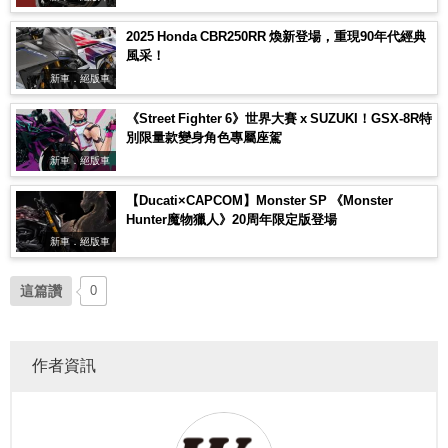
2025 Honda CBR250RR 煥新登場，重現90年代經典
風采！
新車．絕版車
《Street Fighter 6》世界大賽 x SUZUKI！GSX-8R特
別限量款變身角色專屬座駕
新車．絕版車
【Ducati×CAPCOM】Monster SP 《Monster
Hunter魔物獵人》20周年限定版登場
新車．絕版車
這篇讚
0
作者資訊