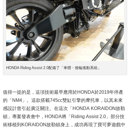
HONDA Riding Assist 2.0配備了「車體・後輪搖動系統」
值得一提的是，這項技術最早應用於HONDA於2019年停產
的「NM4」。這款搭載745cc雙缸引擎的摩托車，以其未來
感設計曾引起廣泛關注。在這次「HONDA KORAIDON故勒
頓」專案發表會中，HONDA將「Riding Assist 2.0」部分技
術移植到KORAIDON故勒頓身上，成功再現了寶可夢遊戲中