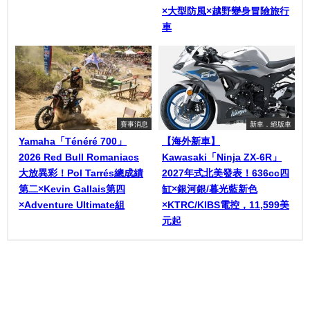
×大型防風×越野變身冒險旅行
車
賽事消息
新車．絕版車
Yamaha「Ténéré 700」
【海外新車】
2026 Red Bull Romaniacs
Kawasaki「Ninja ZX-6R」
大放異彩！Pol Tarrés總成績
2027年式北美發表！636cc四
第二×Kevin Gallais第四
缸×銀河銀/暮光藍新色
×Adventure Ultimate組
×KTRC/KIBS電控，11,599美
元起