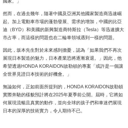
國家。」
然而，在過去幾年，隨著中國及亞洲其他國家製造商迅速崛
起。加上電動車市場的蓬勃發展、需求的增加，中國的比亞
迪（BYD）和美國的新興製造商特斯拉（Tesla）等迅速擴大
市占率，而這樣的問題也在二輪車領域遇到一樣的問題。
因此，坂本先生對於未來感到擔憂，認為「如果我們不再次
展現日本製造的魅力，日本產業恐將逐漸衰退。」因此，他
希望透過HONDA KORAIDON故勒頓的專案「或許是一個讓
全世界見證日本技術的好機會。」
無論如何，正如前面所提到的，HONDA KORAIDON故勒頓
實際奔馳的樣貌預計將在2025年夏季前公開。屆時，它將如
何展現流暢且真實的動作，並向全球的孩子們和車迷們展現
日本的深厚的技術實力，令人期待不已。