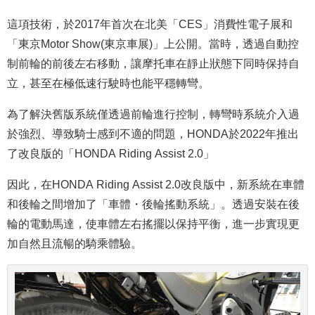
這項技術，於2017年首次在北美「CES」消費性電子展和
「
東京
Motor Show(東京車展)」上公開。當時，透過自動控
制前輪的前後左右移動，讓摩托車在靜止狀態下同時保持自
立，甚至在極低速行駛時也能平穩轉彎。
為了解決舊版系統僅透過前輪進行控制，轉彎時系統介入過
於強烈、導致騎士感到不適的問題，HONDA於2022年推出
了改良版的「HONDA Riding Assist 2.0」
因此，在HONDA Riding Assist 2.0改良版中，新系統在車體
和後輪之間增加了「車體・後輪搖動系統」。透過安裝在後
輪的電動馬達，使車體左右搖擺以保持平衡，進一步實現更
加自然且流暢的騎乘體驗。