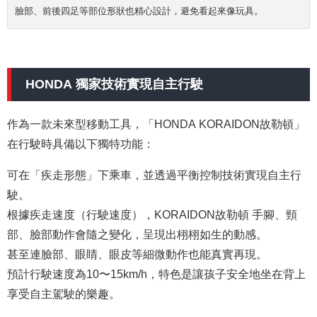
臉部、前後四足等部位形狀也精心設計，避免看起來像玩具。
HONDA 獨家技術實現自主行駛
作為一款未來型移動工具，「HONDA KORAIDON故勒頓」
在行駛時具備以下獨特功能：
可在「疾走形態」下乘車，並透過平衡控制技術實現自主行
駛。
根據疾走速度（行駛速度），KORAIDON故勒頓 手腳、頸
部、臉部動作會隨之變化，呈現出栩栩如生的動感。
甚至連臉部、眼睛、眼皮等細微動作也能真實再現。
預計行駛速度為10〜15km/h，特色是讓孩子安全地坐在背上
享受自主駕駛的樂趣。