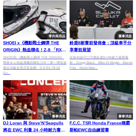
零件與用品
賽事消息
SHOEI x《機動戰士鋼彈 THE
鈴鹿8耐賽前發佈會：頂級車手分
ORIGIN》熱血聯名！Z-8 「RX-
享賽前展望
78-02 Gundam」新登場！
SHOEI與《機動戰士鋼彈 THE ORIGIN》
在第46屆可口可樂鈴鹿8小時耐力賽開賽
帶來令人熱血沸騰的聯名力作！第一彈首波
前，Gregg Black、Mike Di Meglio、Marvin
推出頂級全罩式安全帽「Z-8 RX-78-02
Fritz、Kevin Man...
Gu...
賽事消息
賽事消息
DJ Loran 與 Steve‘N’Seagulls
F.C.C. TSR Honda France稱霸
將在 EWC 利曼 24 小時耐力賽中
斯帕EWC自由練習賽