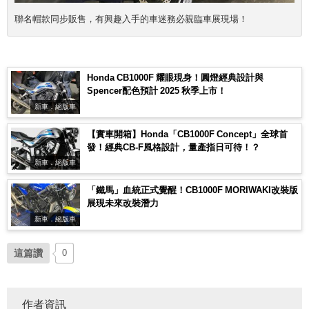
聯名帽款同步販售，有興趣入手的車迷務必親臨車展現場！
Honda CB1000F 耀眼現身！圓燈經典設計與
Spencer配色預計 2025 秋季上市！
新車．絕版車
【實車開箱】Honda「CB1000F Concept」全球首
發！經典CB-F風格設計，量產指日可待！？
新車．絕版車
「鐵馬」血統正式覺醒！CB1000F MORIWAKI改裝版
展現未來改裝潛力
新車．絕版車
這篇讚
0
作者資訊