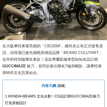
在大阪摩托車展亮相的「CB1000F」雖尚未公布正式發售資
訊，但現場已搶先揭曉與潮流品牌「BEAMS CULUTART」
合作的特別版聯名車款！這款專屬彩繪車型由知名設計師
GUCCIMAZE
操刀，並同步推出聯名T恤與帽款，讓摩托車
與時尚文化完美結合。
內容大綱
[
隱藏
]
1
HONDA×BEAMS 文化企劃！CG設計師GUCCIMAZE操刀
打造原創設計