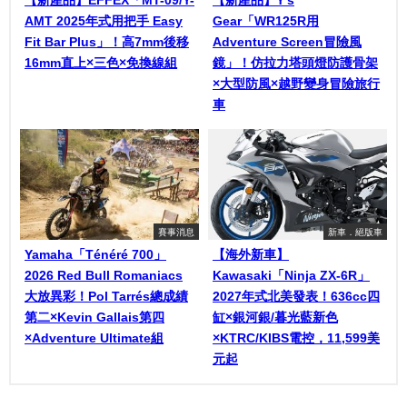
【新產品】EFFEX「MT-09/Y-
【新產品】Y’s
AMT 2025年式用把手 Easy
Gear「WR125R用
Fit Bar Plus」！高7mm後移
Adventure Screen冒險風
16mm直上×三色×免換線組
鏡」！仿拉力塔頭燈防護骨架
×大型防風×越野變身冒險旅行
車
賽事消息
新車．絕版車
Yamaha「Ténéré 700」
【海外新車】
2026 Red Bull Romaniacs
Kawasaki「Ninja ZX-6R」
大放異彩！Pol Tarrés總成績
2027年式北美發表！636cc四
第二×Kevin Gallais第四
缸×銀河銀/暮光藍新色
×Adventure Ultimate組
×KTRC/KIBS電控，11,599美
元起