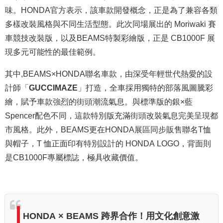
味。HONDA官方表示，該車款開發概念，正是為了兼容各類
多樣改裝風格與不同生活型態。此次同場展出的 Moriwaki 賽
車競技改裝版，以及BEAMS特製彩繪版，正是 CB1000F 展
現多元可能性的最佳範例。
其中,
BEAMS×HONDA聯名車款，由深受年輕世代熱愛的設
計師「
GUCCIMAZE
」打造，全車採用獨特的部落風圖騰彩
繪，賦予車款強烈的街頭潮流氣息。與標準版的銀×藍
Spencer配色不同，這款特別版充滿街頭改裝氣息完美呈現都
市風格。此外，BEAMS更在HONDA展區同步販售聯名T恤
與帽子，T 恤正面印有特別設計的 HONDA LOGO，背面則
是CB1000F專屬標誌，極具收藏價值。
HONDA × BEAMS 跨界合作！用文化創意激