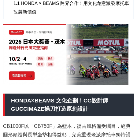
1.1
HONDA × BEAMS 跨界合作！用文化創意激發摩托車
改裝新價值
HONDA×BEAMS 文化企劃！CG設計師
GUCCIMAZE操刀打造原創設計
CB1000F以「CB750F」為藍本，復古風格備受矚目，經典
圓形頭燈與長型坐墊相得益彰，完美重現老派摩托車獨特韻