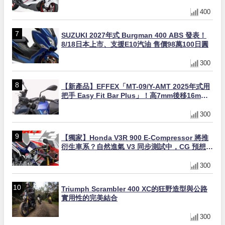
與專屬配備登場
400
SUZUKI 2027年式 Burgman 400 ABS 發表！
8/18日本上市、支援E10汽油 售價98萬100日圓
300
【新產品】EFFEX「MT-09/Y-AMT 2025年式用
把手 Easy Fit Bar Plus」！高7mm後移16mm
直上×三色×免換線組
300
【獨家】Honda V3R 900 E-Compressor 將推
衍生車系？自然進氣 V3 同步測試中，CG 預想曝
光！
300
Triumph Scrambler 400 XC的狂野造型與公路
實用性的完美結合
300