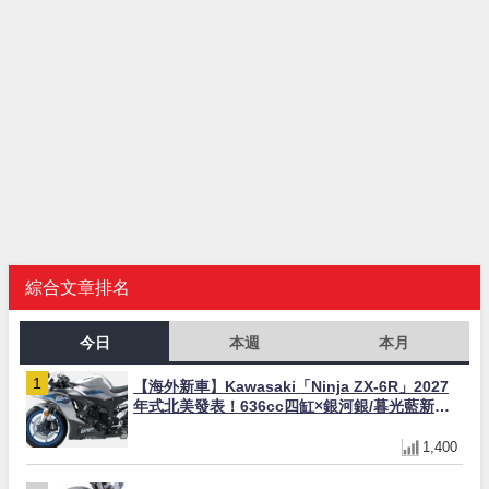
綜合文章排名
今日
本週
本月
【海外新車】Kawasaki「Ninja ZX-6R」2027
年式北美發表！636cc四缸×銀河銀/暮光藍新色
×KTRC/KIBS電控，11,599美元起
1,400