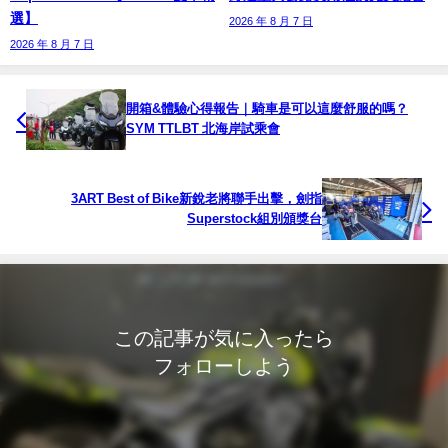
選】
2026 年 8 月 7 日
2026 年 8 月 7 日
開箱&體驗心得報告｜騎車是可以這麼舒服的嗎？
SYM TTLBT 北海岸試乘會
3ART Best of Bike新銳老將聯手出擊，劍指
Superstock組別頒獎台
この記事が気に入ったら
フォローしよう