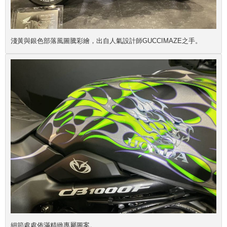
淺黃與銀色部落風圖騰彩繪，出自人氣設計師GUCCIMAZE之手。
細節處處佈滿精緻專屬圖案。