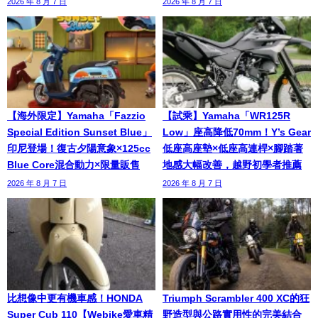
2026 年 8 月 7 日
2026 年 8 月 7 日
【海外限定】Yamaha「Fazzio
【試乘】Yamaha「WR125R
Special Edition Sunset Blue」
Low」座高降低70mm！Y’s Gear
印尼登場！復古夕陽意象×125cc
低座高座墊×低座高連桿×腳踏著
Blue Core混合動力×限量販售
地感大幅改善，越野初學者推薦
2026 年 8 月 7 日
2026 年 8 月 7 日
比想像中更有機車感！HONDA
Triumph Scrambler 400 XC的狂
Super Cub 110【Webike愛車精
野造型與公路實用性的完美結合