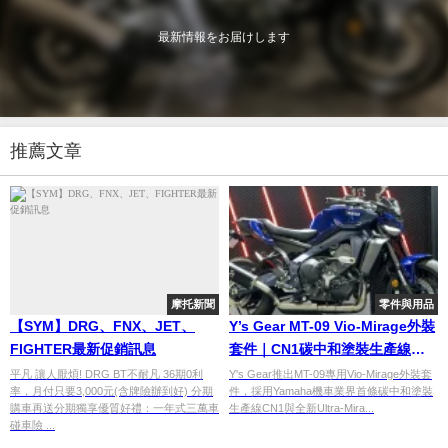
最新情報をお届けします
推薦文章
摩托新聞
零件與用品
【SYM】DRG、FNX、JET、
Y’s Gear MT-09 Vio-Mirage外裝
FIGHTER最新促銷訊息
套件｜CN1碳中和塗裝生產線
×Ultra-Miracreate精密塗裝技術
平凡 讓人厭煩! DRG BT不耐凡 36期0利
Y's Gear推出MT-09專用Vio-Mirage外裝套
率，月付只要3,000元(含牌險辦到好) 分期
件，採用Yamaha機車業界首條碳中和塗裝
購車再送分期獨享優質好禮：一年式三萬車
生產線CN1與全新Ultra-Mira...
碰車險 ...