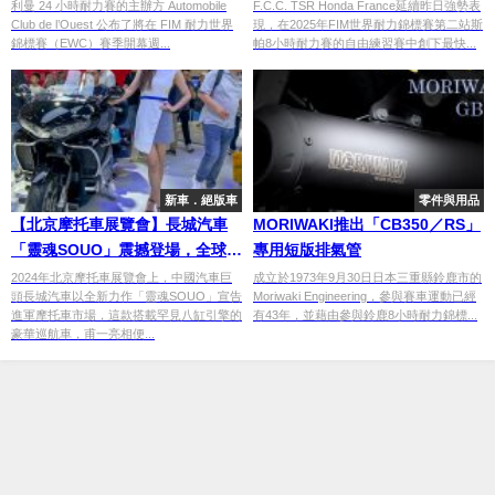
演出
利曼 24 小時耐力賽的主辦方 Automobile
F.C.C. TSR Honda France延續昨日強勢表
Club de l’Ouest 公布了將在 FIM 耐力世界
現，在2025年FIM世界耐力錦標賽第二站斯
錦標賽（EWC）賽季開幕週...
帕8小時耐力賽的自由練習賽中創下最快...
新車．絕版車
零件與用品
【北京摩托車展覽會】長城汽車
MORIWAKI推出「CB350／RS」
「靈魂SOUO」震撼登場，全球首
專用短版排氣管
款水平對臥八缸豪華巡航車
2024年北京摩托車展覽會上，中國汽車巨
成立於1973年9月30日日本三重縣鈴鹿市的
頭長城汽車以全新力作「靈魂SOUO」宣告
Moriwaki Engineering，參與賽車運動已經
進軍摩托車市場，這款搭載罕見八缸引擎的
有43年，並藉由參與鈴鹿8小時耐力錦標...
豪華巡航車，甫一亮相便...