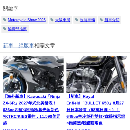
關鍵字
Motorcycle Show 2025
大阪車展
改裝車輛
新車介紹
編輯部推薦
新車．絕版車
相關文章
【海外新車】Kawasaki「Ninja
【新車】Royal
ZX-6R」2027年式北美發表！
Enfield「BULLET 650」8月27
636cc四缸×銀河銀/暮光藍新色
日日本發售（98萬日圓～）！
×KTRC/KIBS電控，11,599美元
648cc空冷並列雙缸×虎眼指示燈
起
×砲筒黑/戰艦藍兩色