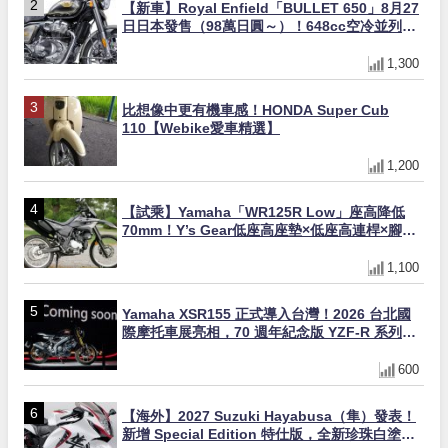
【新車】Royal Enfield「BULLET 650」8月27
日日本發售（98萬日圓～）！648cc空冷並列雙
缸×虎眼指示燈×砲筒黑/戰艦藍兩色
1,300
比想像中更有機車感！HONDA Super Cub
110【Webike愛車精選】
1,200
【試乘】Yamaha「WR125R Low」座高降低
70mm！Y’s Gear低座高座墊×低座高連桿×腳踏
著地感大幅改善，越野初學者推薦
1,100
Yamaha XSR155 正式導入台灣！2026 台北國
際摩托車展亮相，70 週年紀念版 YZF-R 系列限
量追加販售
600
【海外】2027 Suzuki Hayabusa（隼）發表！
新增 Special Edition 特仕版，全新珍珠白塗裝