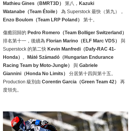
Mathieu Gines（BMRT3D）
第八，
Kazuki
Watanabe（Team Étoile）
為 Superstock 最快（第九），
Enzo Boulom（Team LRP Poland）
第十。
傷癒回歸的
Pedro Romero（Team Bolliger Switzerland）
排名第十一，後續為
Florian Marino（ELF Marc VDS）
與
Superstock 的第二快
Kevin Manfredi（Dafy-RAC 41-
Honda）
。
Máté Számadó（Hungarian Endurance
Racing Team by Moto-Jungle）
與
Gabriele
Giannini（Honda No Limits）
分居第十四與第十五。
Production 級別由
Corentin Garcia（Green Team 42）
再
度領先。