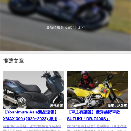
最新情報をお届けします
推薦文章
摩托新聞
新車．絕版車
【Yoshimura Asia新品速報】
【車主有話說】優秀越野車款
XMAX 300 (2020~2023) 專用全
SUZUKI「DR-Z400S」
段排氣管 R-77J、GP-MAGNUM
時值2023年暑期，台灣的排氣管改裝市場
Webike在線上社交平臺舉辦的 【車主有話