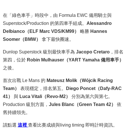
在「綠色車手」時段中，由 Formula EWC 備用騎士與
Superstock/Production 的第四車手組成。
Alessandro
Delbianco（ELF Marc VDS/KM99）
略勝
Hannes
Soomer（BMW）
拿下最快圈速。
Dunlop Superstock 級別最快車手為
Jacopo Cretaro
，排名
第四，位於
Robin Mulhauser（YART Yamaha 備用車手）
之後。
首次出戰 Le Mans 的
Mateusz Molik（Wójcik Racing
Team）
表現穩定，排名第五。
Diego Poncet（Dafy-RAC
41）
與
Luca Vitali（Revo-M2）
分別為第六與第七。
Production 級別方面，
Jules Blanc（Green Team 42）
依
舊持續領先。
請點選
這裡
查看比賽成績與living timing 即時計時資訊。