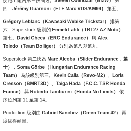
便跑出組內第三快圈速。
Steven Odendaal（BMW）
第
四，
Jérémy Guarnoni（ELF Marc VDS/KM99）
第五。
Grégory Leblanc（Kawasaki Webike Trickstar）
排第
六，Superstock 級別的
Eemeli Lahti（TRT27 AZ Moto）
第七。
David Checa（ERC Endurance）
與
Alex
Toledo（Team Bolliger）
分別為第八與第九。
Superstock 第二快為
Marc Alcoba（Slider Endurance，第
十）
，
Soma Görbe（Hungarian Endurance Racing
Team）
為該級別第三。
Kevin Calia（Revo-M2）
、
Loris
Cresson（BMRT3D）
、
Taiga Hada（F.C.C. TSR Honda
France）
與
Roberto Tamburini（Honda No Limits）
依
序位列第 11 至第 14。
Production 級別由
Gabriel Sanchez（Green Team 42）
再
度拔得頭籌。