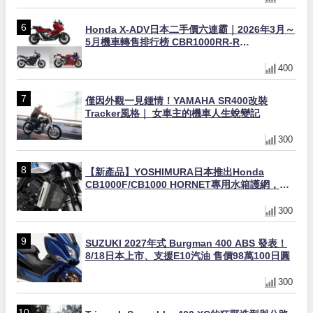
Honda X-ADV日本二手價六連霸｜2026年3月～
5月機車轉售排行榜 CBR1000RR-R
FIREBLADE SP首度躋身前十
400
僅因外觀一見鍾情！YAMAHA SR400改裝
Tracker風格｜ 女車主的機車人生蛻變記
300
【新產品】YOSHIMURA日本推出Honda
CB1000F/CB1000 HORNET專用水箱護網，六
角網紋設計質感升級
300
SUZUKI 2027年式 Burgman 400 ABS 發表！
8/18日本上市、支援E10汽油 售價98萬100日圓
300