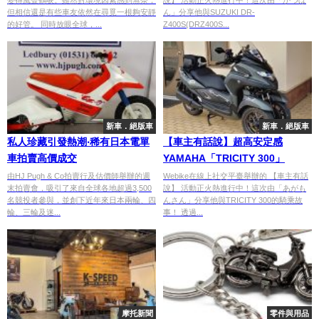
變得風聲鶴唳。雖然對環境因素感到無奈，
說】 活動正火熱進行中！這次由「かつぼ
115雙雙改款
但相信還是有些車友依然在尋覓一根夠安靜
ん」分享他與SUZUKI DR-
的好管。 同時放眼全球，...
Z400S(DRZ400S...
新車．絕版車
新車．絕版車
私人珍藏引發熱潮‧稀有日本電單
【車主有話說】超高安定感
車拍賣高價成交
YAMAHA「TRICITY 300」
由HJ Pugh & Co拍賣行及估價師舉辦的週
Webike在線上社交平臺舉辦的 【車主有話
末拍賣會，吸引了來自全球各地超過3,500
說】 活動正火熱進行中！這次由「あがも
名競投者參與，並創下近年來日本兩輪、四
んさん」分享他與TRICITY 300的騎乘故
輪、三輪及迷...
事！ 透過...
摩托新聞
零件與用品