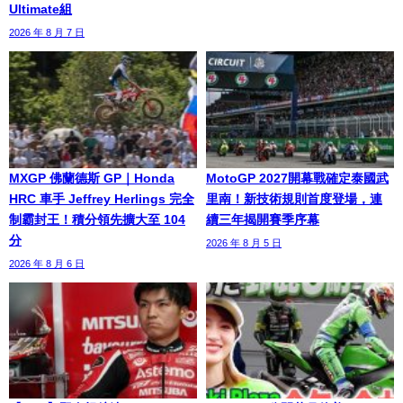
Ultimate組
2026 年 8 月 7 日
MXGP 佛蘭德斯 GP｜Honda
MotoGP 2027開幕戰確定泰國武
HRC 車手 Jeffrey Herlings 完全
里南！新技術規則首度登場，連
制霸封王！積分領先擴大至 104
續三年揭開賽季序幕
分
2026 年 8 月 5 日
2026 年 8 月 6 日