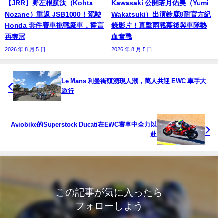
【JRR】野左根航汰（Kohta
Kawasaki 公開若月佑美（Yumi
Nozane）重返 JSB1000！駕駛
Wakatsuki）出演鈴鹿8耐官方紀
Honda 套件賽車挑戰廠車，誓言
錄影片！直擊雨戰幕後與車隊熱
再奪冠
血奮戰
2026 年 8 月 5 日
2026 年 8 月 5 日
Le Mans 利曼街頭湧現人潮，萬人共迎 EWC 車手大
遊行
Aviobike的Superstock Ducati在EWC賽事中全力以
赴
この記事が気に入ったら
フォローしよう