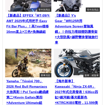
零件與用品
零件與用品
【新產品】EFFEX「MT-09/Y-
【新產品】Y’s
AMT 2025年式用把手 Easy
Gear「WR125R用
Fit Bar Plus」！高7mm後移
Adventure Screen冒險風
16mm直上×三色×免換線組
鏡」！仿拉力塔頭燈防護骨架
×大型防風×越野變身冒險旅行
車
賽事消息
新車．絕版車
Yamaha「Ténéré 700」
【海外新車】
2026 Red Bull Romaniacs
Kawasaki「Ninja ZX-6R」
大放異彩！Pol Tarrés總成績
2027年式北美發表！636cc四
第二×Kevin Gallais第四
缸×銀河銀/暮光藍新色
×Adventure Ultimate組
×KTRC/KIBS電控，11,599美