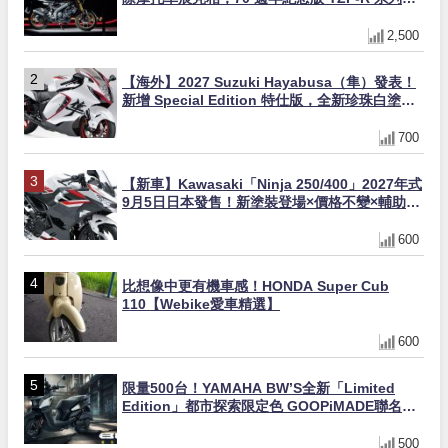
量追加販售
2,500
【海外】2027 Suzuki Hayabusa（隼）發表！
新增 Special Edition 特仕版，全新珍珠白塗裝
與專屬配備登場
700
【新車】Kawasaki「Ninja 250/400」2027年式
9月5日日本發售！新塗裝登場×價格不變×輔助滑
動式離合器×LED頭燈標配
600
比想像中更有機車感！HONDA Super Cub
110【Webike愛車精選】
600
限量500台！YAMAHA BW’S全新「Limited
Edition」都市探索限定色 GOOPiMADE聯名包
同步登場
500