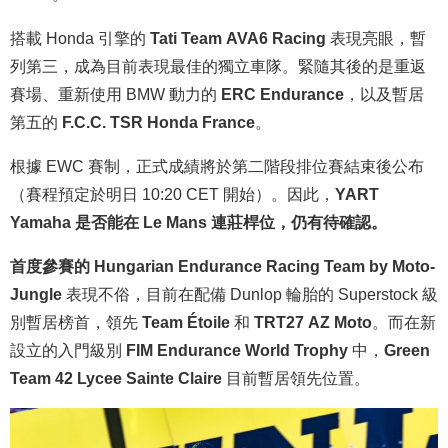
搭載 Honda 引擎的
Tati Team AVA6 Racing
表現亮眼，暫
列第三，成為目前表現最佳的獨立車隊。緊隨其後的是重返
賽場、重新使用 BMW 動力的
ERC Endurance
，以及暫居
第五的
F.C.C. TSR Honda France
。
根據 EWC 賽制，正式成績將於第二階段排位賽結束後公布
（賽程預定於明日 10:20 CET 開始）。因此，
YART
Yamaha 是否能在 Le Mans 連莊桿位，仍有待確認。
首度參賽的 Hungarian Endurance Racing Team by Moto-
Jungle
表現不俗，目前在配備 Dunlop 輪胎的 Superstock 級
別暫居榜首，領先
Team Étoile
和
TRT27 AZ Moto
。而在新
設立的入門級別
FIM Endurance World Trophy
中，
Green
Team 42 Lycee Sainte Claire
目前暫居領先位置。