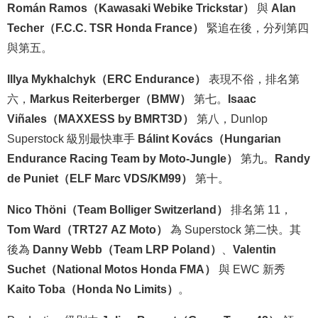
Román Ramos（Kawasaki Webike Trickstar）
與
Alan
Techer（F.C.C. TSR Honda France）
緊追在後，分列第四
與第五。
Illya Mykhalchyk（ERC Endurance）
表現不俗，排名第
六，
Markus Reiterberger（BMW）
第七。
Isaac
Viñales（MAXXESS by BMRT3D）
第八，Dunlop
Superstock 級別最快車手
Bálint Kovács（Hungarian
Endurance Racing Team by Moto-Jungle）
第九。
Randy
de Puniet（ELF Marc VDS/KM99）
第十。
Nico Thöni（Team Bolliger Switzerland）
排名第 11，
Tom Ward（TRT27 AZ Moto）
為 Superstock 第二快。其
後為
Danny Webb（Team LRP Poland）
、
Valentin
Suchet（National Motos Honda FMA）
與 EWC 新秀
Kaito Toba（Honda No Limits）
。