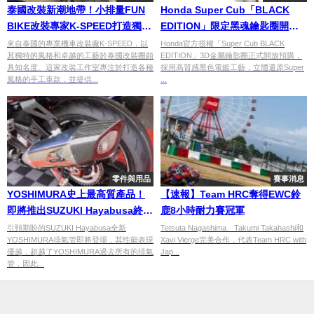
泰國改裝新潮地帶！小排量FUN
Honda Super Cub「BLACK
BIKE改裝專家K-SPEED打造獨特
EDITION」限定黑魂鑰匙圈開放
風格
預購！限量1000組 附專屬編號
來自泰國的專業機車改裝廠K-SPEED，以
Honda官方授權「Super Cub BLACK
其獨特的風格和卓越的工藝於泰國改裝圈頗
EDITION」3D金屬鑰匙圈正式開放預購，
與黑化電鍍質感
具知名度。這家改裝工作室專注於打造各種
採用高質感黑色電鍍工藝，立體還原Super
風格的手工車款，並提供...
...
零件與用品
賽事消息
YOSHIMURA史上最高質產品！
【速報】Team HRC奪得EWC鈴
即將推出SUZUKI Hayabusa終極
鹿8小時耐力賽冠軍
全段排氣管
引頸期盼的SUZUKI Hayabusa全新
Tetsuta Nagashima、Takumi Takahashi和
YOSHIMURA排氣管即將登場，其性能表現
Xavi Vierge完美合作，代表Team HRC with
優越，超越了YOSHIMURA過去所有的排氣
Jap...
管，因此...