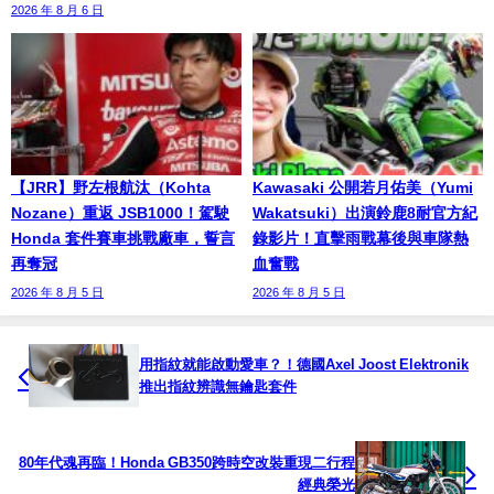
2026 年 8 月 6 日
【JRR】野左根航汰（Kohta
Kawasaki 公開若月佑美（Yumi
Nozane）重返 JSB1000！駕駛
Wakatsuki）出演鈴鹿8耐官方紀
Honda 套件賽車挑戰廠車，誓言
錄影片！直擊雨戰幕後與車隊熱
再奪冠
血奮戰
2026 年 8 月 5 日
2026 年 8 月 5 日
用指紋就能啟動愛車？！德國Axel Joost Elektronik
推出指紋辨識無鑰匙套件
80年代魂再臨！Honda GB350跨時空改裝重現二行程
經典榮光