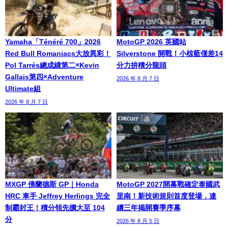
Yamaha「Ténéré 700」2026
MotoGP 2026 英國站
Red Bull Romaniacs大放異彩！
Silverstone 開戰！小椋藍僅差14
Pol Tarrés總成績第二×Kevin
分力拚積分龍頭
Gallais第四×Adventure
2026 年 8 月 7 日
Ultimate組
2026 年 8 月 7 日
MXGP 佛蘭德斯 GP｜Honda
MotoGP 2027開幕戰確定泰國武
HRC 車手 Jeffrey Herlings 完全
里南！新技術規則首度登場，連
制霸封王！積分領先擴大至 104
續三年揭開賽季序幕
分
2026 年 8 月 5 日