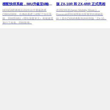
標配快排系統，IMU升級至6軸售
版 ZX-10R 和 ZX-4RR 正式亮相
價稍降
HONDA即將推出202年款中量級跑車
在2023年的Japan Mobility Show上，
CBR600RR，在傳統基礎上標配了快排系
Kawasaki同時揭開多款新車型的神秘面
統，同時對IMU（慣性測量單元）和後避震
紗！其中ZXR經典配色的特別版「ZX-10...
進行了改進。同時新增...