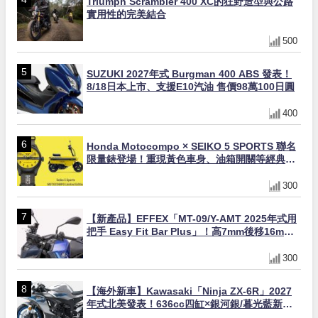
Triumph Scrambler 400 XC的狂野造型與公路
實用性的完美結合
500
SUZUKI 2027年式 Burgman 400 ABS 發表！
8/18日本上市、支援E10汽油 售價98萬100日圓
400
Honda Motocompo × SEIKO 5 SPORTS 聯名
限量錶登場！重現黃色車身、油箱開關等經典設
計
300
【新產品】EFFEX「MT-09/Y-AMT 2025年式用
把手 Easy Fit Bar Plus」！高7mm後移16mm
直上×三色×免換線組
300
【海外新車】Kawasaki「Ninja ZX-6R」2027
年式北美發表！636cc四缸×銀河銀/暮光藍新色
×KTRC/KIBS電控，11,599美元起