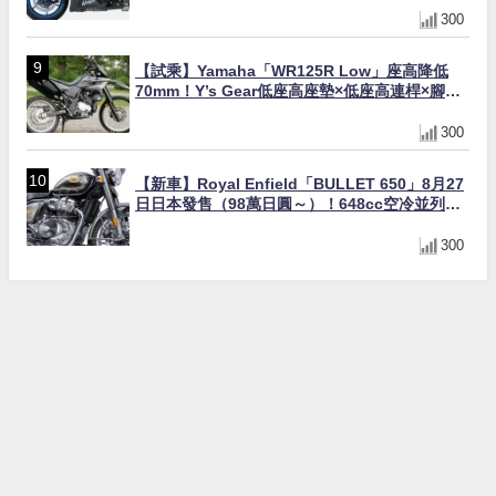
300
【試乘】Yamaha「WR125R Low」座高降低
70mm！Y’s Gear低座高座墊×低座高連桿×腳踏
著地感大幅改善，越野初學者推薦
300
【新車】Royal Enfield「BULLET 650」8月27
日日本發售（98萬日圓～）！648cc空冷並列雙
缸×虎眼指示燈×砲筒黑/戰艦藍兩色
300