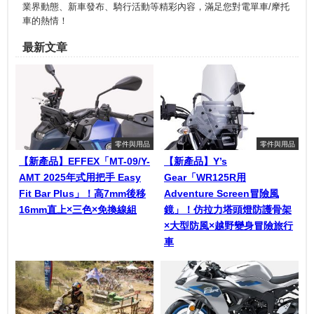
業界動態、新車發布、騎行活動等精彩內容，滿足您對電單車/摩托
車的熱情！
最新文章
零件與用品
零件與用品
【新產品】EFFEX「MT-09/Y-
【新產品】Y’s
AMT 2025年式用把手 Easy
Gear「WR125R用
Fit Bar Plus」！高7mm後移
Adventure Screen冒險風
16mm直上×三色×免換線組
鏡」！仿拉力塔頭燈防護骨架
×大型防風×越野變身冒險旅行
車