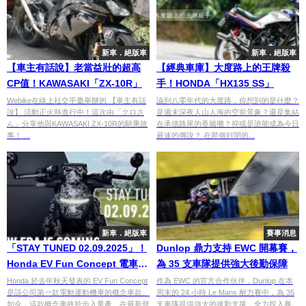
新車．絕版車
新車．絕版車
【車主有話說】老當益壯的超高
【經典車庫】大度路上的王牌殺
CP值！KAWASAKI「ZX-10R」
手！HONDA「HX135 SS」
Webike在線上社交平臺舉辦的 【車主有話
論到八零年代的大度路，你想到的是什麼？
說】 活動正火熱進行中！這次由「クロさ
是週末深夜人山人海的空前景象？還是集結
ん」分享他與KAWASAKI ZX-10R的騎乘故
在承德路尾的香腸攤？抑或是誰能成為今日
事！ ...
最速的傳說？ 在那個封閉的...
新車．絕版車
賽事消息
「STAY TUNED 02.09.2025」！
Dunlop 鼎力支持 EWC 開幕賽，
Honda EV Fun Concept 電車量
為 35 支車隊提供強大後勤保障
產版預告釋出
Honda 於去年秋天發表的 EV Fun Concept
作為 EWC 的官方合作伙伴，Dunlop 在本
是該公司第一款電動運動機車的概念車款。
周末的 24 小時 Le Mans 耐力賽中，為 35
如今，這款概念車終於步入量產。在最新發
支車隊提供強大的後勤支援，全力投入賽...