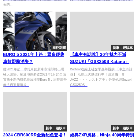
表的...
摩托新聞
新車．絕版車
EURO 5 2021年上路！眾多經典
【車主有話說】30年魅力不減
車款即將消失？
SUZUKI「GSX250S Katana」
從2021年起，摩托車的新車市場即將出現
Webike在線上社交平臺舉辦的 【車主有話
極大改變。歐洲地區將從2021年1月起全面
說】 活動正火熱進行中！這次由「青
實施全新的廢氣排放標準Euro 5，屆時那些
JAZZ・・・レストア中」分享他與Suzuki
無法通過新排放...
GSX250S...
新車．絕版車
新車．絕版車
2024 CBR600RR全新配色登場！
經典ZXR風格，Ninja 40周年特別