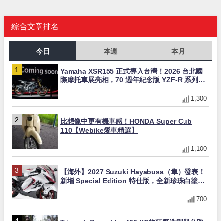
綜合文章排名
今日
本週
本月
Yamaha XSR155 正式導入台灣！2026 台北國
際摩托車展亮相，70 週年紀念版 YZF-R 系列限
量追加販售
1,300
比想像中更有機車感！HONDA Super Cub
110【Webike愛車精選】
1,100
【海外】2027 Suzuki Hayabusa（隼）發表！
新增 Special Edition 特仕版，全新珍珠白塗裝
與專屬配備登場
700