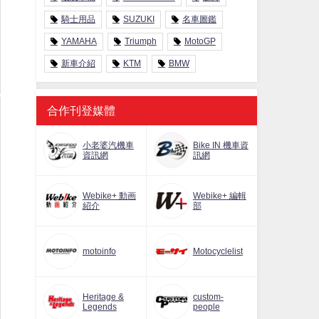
騎士用品
SUZUKI
名車圖鑑
YAMAHA
Triumph
MotoGP
新車介紹
KTM
BMW
合作刊登媒體
小老婆汽機車
Bike IN 機車資
資訊網
訊網
Webike+ 動画
Webike+ 編輯
紹介
部
motoinfo
Motocyclelist
Heritage &
custom-
Legends
people