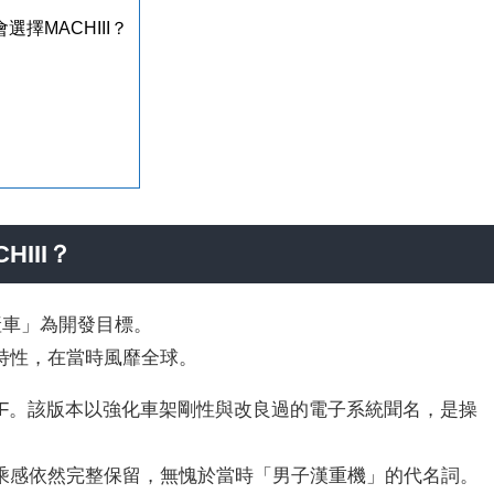
選擇MACHIII？
HIII？
快量產車」為開發目標。
特性，在當時風靡全球。
H1F。該版本以強化車架剛性與改良過的電子系統聞名，是操
乘感依然完整保留，無愧於當時「男子漢重機」的代名詞。