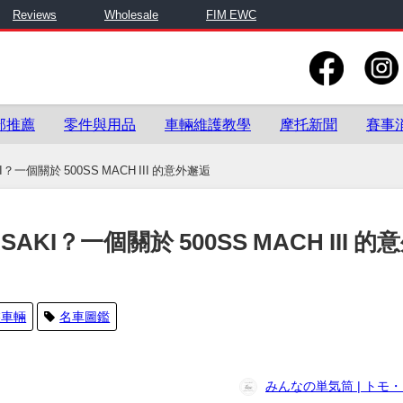
Reviews
Wholesale
FIM EWC
部推薦
零件與用品
車輛維護教學
摩托新聞
賽事
一個關於 500SS MACH III 的意外邂逅
I？一個關於 500SS MACH III 的
裝車輛
名車圖鑑
みんなの単気筒 | トモ