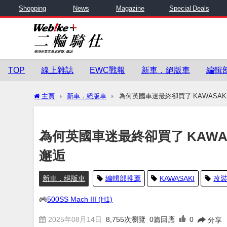
Shopping
News
Magazine
Special Deals
TOP
線上雜誌
EWC戰報
新車．絕版車
編輯
主頁
新車．絕版車
為何英國車迷最終卻買了 KAWASAKI？
為何英國車迷最終卻買了 KAWASAK
邂逅
新車．絕版車
編輯部推薦
KAWASAKI
改
500SS Mach III (H1)
2025年08月14日
8,755
次瀏覽
0篇回應
0
分享