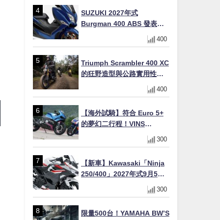
場
SUZUKI 2027年式
Burgman 400 ABS 發表！
8/18日本上市、支援E10汽油
400
售價98萬100日圓
Triumph Scrambler 400 XC
的狂野造型與公路實用性的
完美結合
400
【海外試騎】符合 Euro 5+
的夢幻二行程！VINS
Duecinquanta 登陸日本：
300
前法拉利工程師打造、碳纖
維單體車架與 250cc 雙曲軸
【新車】Kawasaki「Ninja
V 雙全解析
250/400」2027年式9月5日
日本發售！新塗裝登場×價格
300
不變×輔助滑動式離合器
×LED頭燈標配
限量500台！YAMAHA BW’S