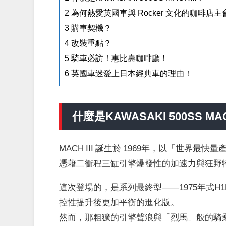
2
為何熱愛英國車與 Rocker 文化的咖啡店主會
3
購車契機？
4
改裝重點？
5
騎車必訪！惠比壽咖啡廳！
6
英國車迷愛上日本經典車的理由！
什麼是KAWASAKI 500SS MAC
MACH III 誕生於 1969年，以「世界最
憑藉二衝程三缸引擎爆發性的加速力與狂野
這次登場的，是系列最終型——1975年式
控性提升後更加平衡的進化版。
然而，那粗獷的引擎聲浪與「烈馬」般的騎