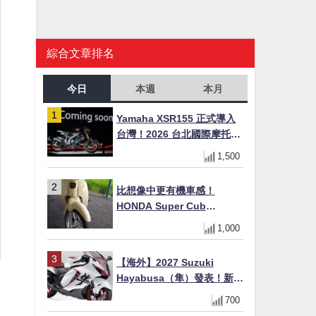
綜合文章排名
今日
本週
本月
Yamaha XSR155 正式導入
台灣！2026 台北國際摩托車
展亮相，70 週年紀念版
1,500
YZF-R 系列限量追加販售
比想像中更有機車感！
HONDA Super Cub
110【Webike愛車精選】
1,000
【海外】2027 Suzuki
Hayabusa（隼）發表！新增
Special Edition 特仕版，全
700
新珍珠白塗裝與專屬配備登