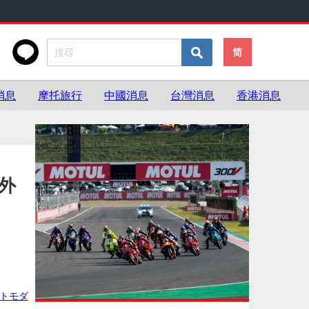
简
消息
摩托旅行
中國消息
台灣消息
香港消息
意外
・トモダ