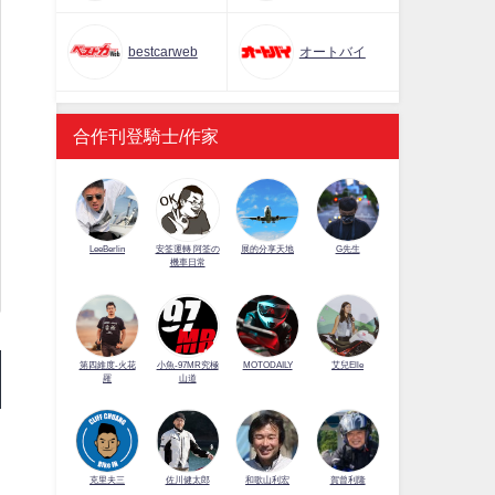
bestcarweb
オートバイ
合作刊登騎士/作家
LeeBerlin
安筌運轉 阿筌の
展的分享天地
G先生
機車日常
第四維度-火花
小魚-97MR究極
MOTODAILY
艾兒Elle
羅
山道
佐川健太郎
克里夫三
和歌山利宏
賀曾利隆