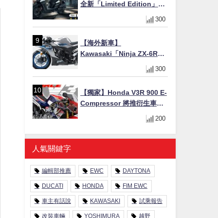
全新「Limited Edition」都
市探索限定色 GOOPiMADE
300
聯名包同步登場
【海外新車】
Kawasaki「Ninja ZX-6R」
2027年式北美發表！636cc
300
四缸×銀河銀/暮光藍新色
×KTRC/KIBS電控，11,599
【獨家】Honda V3R 900 E-
美元起
Compressor 將推衍生車
系？自然進氣 V3 同步測試
200
中，CG 預想曝光！
人氣關鍵字
編輯部推薦
EWC
DAYTONA
DUCATI
HONDA
FIM EWC
車主有話說
KAWASAKI
試乘報告
改裝車輛
YOSHIMURA
越野