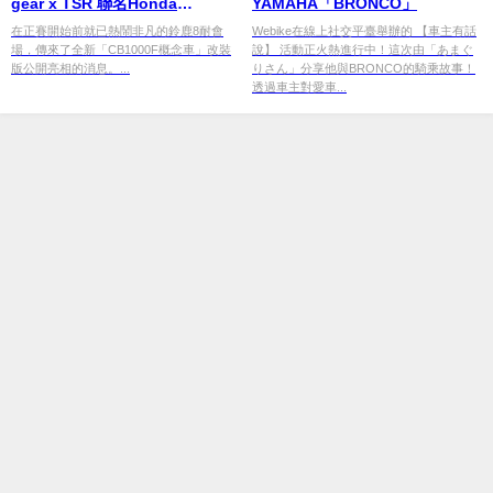
gear x TSR 聯名Honda
YAMAHA「BRONCO」
CB1000F 現身鈴鹿
在正賽開始前就已熱鬧非凡的鈴鹿8耐會
Webike在線上社交平臺舉辦的 【車主有話
場，傳來了全新「CB1000F概念車」改裝
說】 活動正火熱進行中！這次由「あまぐ
版公開亮相的消息。...
りさん」分享他與BRONCO的騎乘故事！
透過車主對愛車...