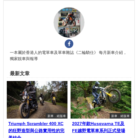
一本屬於香港人的電單車及單車雜誌《二輪騎仕》 每月新車介紹，
獨家靚車與報導
最新文章
新車．絕版車
新車．絕版車
Triumph Scrambler 400 XC
2027年款Husqvarna TE及
的狂野造型與公路實用性的完
FE越野電單車系列正式登場
美結合