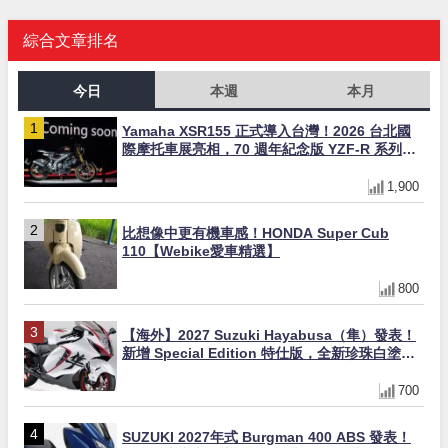
綜合文章排名
今日
本週
本月
Yamaha XSR155 正式導入台灣！2026 台北國
際摩托車展亮相，70 週年紀念版 YZF-R 系列限
量追加販售
1,900
比想像中更有機車感！HONDA Super Cub
110【Webike愛車精選】
800
【海外】2027 Suzuki Hayabusa（隼）發表！
新增 Special Edition 特仕版，全新珍珠白塗裝
與專屬配備登場
700
SUZUKI 2027年式 Burgman 400 ABS 發表！