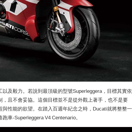
毅力。若說到最頂級的型號Superleggera，目標其實
制，且不會妥協。這個目標並不是從外觀上著手，也不是要
與性能的欲望。在踏入百週年紀念之時，Ducati就將整整
rleggera V4 Centenario。