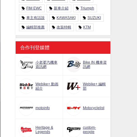
FIM EWC
新車介紹
Triumph
車主有話說
KAWASAKI
SUZUKI
編輯部推薦
改裝特輯
KTM
合作刊登媒體
小老婆汽機車
Bike IN 機車資
資訊網
訊網
Webike+ 動画
Webike+ 編輯
紹介
部
motoinfo
Motocyclelist
Heritage &
custom-
Legends
people