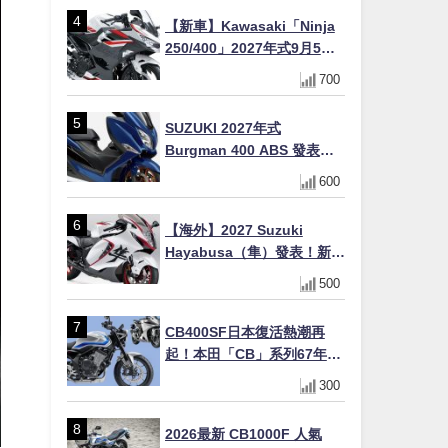
十
【新車】Kawasaki「Ninja
250/400」2027年式9月5日
日本發售！新塗裝登場×價格
700
不變×輔助滑動式離合器
×LED頭燈標配
SUZUKI 2027年式
Burgman 400 ABS 發表！
8/18日本上市、支援E10汽油
600
售價98萬100日圓
【海外】2027 Suzuki
Hayabusa（隼）發表！新增
Special Edition 特仕版，全
500
新珍珠白塗裝與專屬配備登
場
CB400SF日本復活熱潮再
起！本田「CB」系列67年傳
奇解密 與CBR差異一次搞懂
300
2026最新 CB1000F 人氣