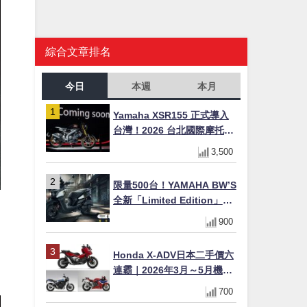
綜合文章排名
今日
本週
本月
Yamaha XSR155 正式導入
台灣！2026 台北國際摩托車
展亮相，70 週年紀念版
3,500
YZF-R 系列限量追加販售
限量500台！YAMAHA BW’S
全新「Limited Edition」都
依
市探索限定色 GOOPiMADE
900
聯名包同步登場
一
Honda X-ADV日本二手價六
連霸｜2026年3月～5月機車
轉售排行榜 CBR1000RR-R
700
FIREBLADE SP首度躋身前