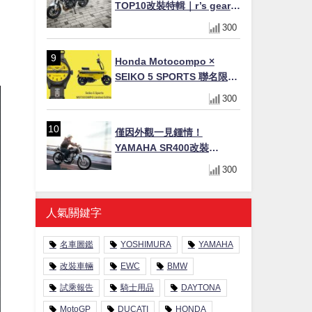
TOP10改裝特輯｜r’s gear鈦
造
合金排氣管、OHLINS TTX
300
後避震、HONDA頭燈整流罩
步
Honda Motocompo ×
SEIKO 5 SPORTS 聯名限量
錶登場！重現黃色車身、油
300
箱開關等經典設計
僅因外觀一見鍾情！
YAMAHA SR400改裝
Tracker風格｜ 女車主的機車
300
人生蛻變記
人氣關鍵字
名車圖鑑
YOSHIMURA
YAMAHA
改裝車輛
EWC
BMW
試乘報告
騎士用品
DAYTONA
MotoGP
DUCATI
HONDA