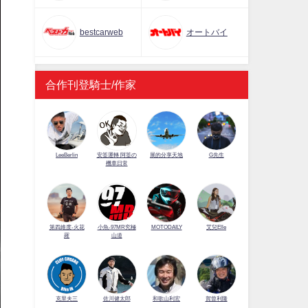
bestcarweb
オートバイ
合作刊登騎士/作家
LeeBerlin
安筌運轉 阿筌の
展的分享天地
G先生
機車日常
第四維度-火花
小魚-97MR究極
MOTODAILY
艾兒Elle
羅
山道
佐川健太郎
克里夫三
和歌山利宏
賀曾利隆