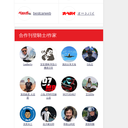
bestcarweb
オートバイ
合作刊登騎士/作家
LeeBerlin
安筌運轉 阿筌の
展的分享天地
G先生
機車日常
第四維度-火花
小魚-97MR究極
MOTODAILY
艾兒Elle
羅
山道
佐川健太郎
克里夫三
和歌山利宏
賀曾利隆