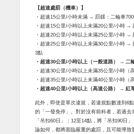
【超速處罰（機車）】
・超速15公里/小時未滿 → 罰鍰：二輪車70
・超速15公里/小時以上未滿20公里/小時 →
・超速20公里/小時以上未滿25公里/小時 →
・超速25公里/小時以上未滿30公里/小時 →
3點
・超速30公里/小時以上（一般道路） → 
・超速30公里/小時以上未滿35公里/小時（
・超速35公里/小時以上未滿40公里/小時
・超速40公里/小時以上（高速公路） → 
此外，即使是單次違規，若違規點數達到6
的「一發免停」。對於沒有前科者，若過去3年
「吊扣60日」；12至14點，將「吊扣90
論如何，都將面臨嚴重的處罰，且可能導致