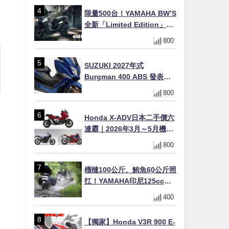
限量500台！YAMAHA BW’S
全新「Limited Edition」都
市探索限定色 GOOPiMADE
800
聯名包同步登場
SUZUKI 2027年式
Burgman 400 ABS 發表！
8/18日本上市、支援E10汽油
800
售價98萬100日圓
Honda X-ADV日本二手價六
連霸｜2026年3月～5月機車
轉售排行榜 CBR1000RR-R
800
FIREBLADE SP首度躋身前
十
榴槤100公斤、鮪魚60公斤照
扛！YAMAHA印尼125cc速
克達Gear Ultima 2740公里
400
耐操實測
【獨家】Honda V3R 900 E-