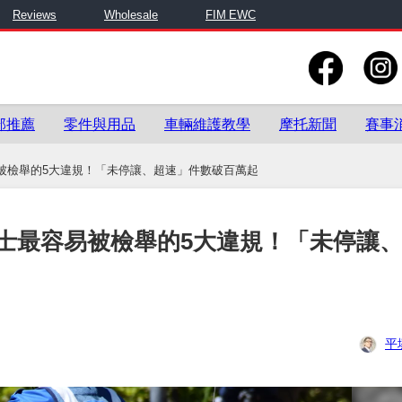
Reviews
Wholesale
FIM EWC
部推薦
零件與用品
車輛維護教學
摩托新聞
賽事
被檢舉的5大違規！「未停讓、超速」件數破百萬起
士最容易被檢舉的5大違規！「未停讓
平