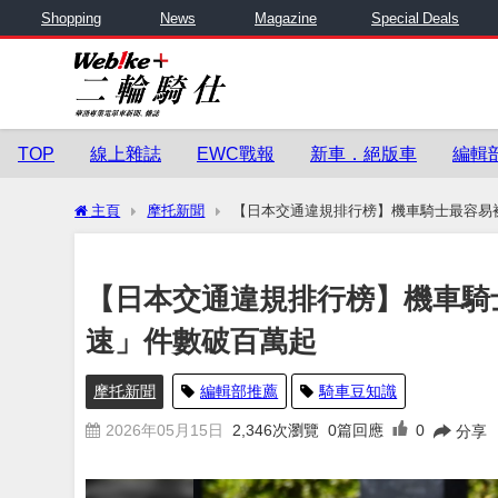
Shopping
News
Magazine
Special Deals
TOP
線上雜誌
EWC戰報
新車．絕版車
編輯
主頁
摩托新聞
【日本交通違規排行榜】機車騎士最容易
【日本交通違規排行榜】機車騎
速」件數破百萬起
摩托新聞
編輯部推薦
騎車豆知識
2026年05月15日
2,346
次瀏覽
0篇回應
0
分享