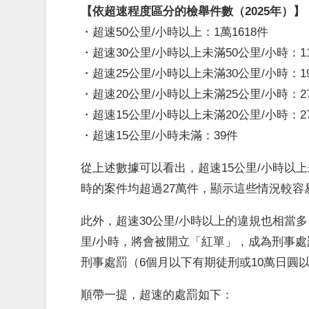
【依超速程度區分的檢舉件數（2025年）】
・超速50公里/小時以上：1萬1618件
・超速30公里/小時以上未滿50公里/小時：11
・超速25公里/小時以上未滿30公里/小時：19
・超速20公里/小時以上未滿25公里/小時：27
・超速15公里/小時以上未滿20公里/小時：27
・超速15公里/小時未滿：39件
從上述數據可以看出，超速15公里/小時以上未
時的案件均超過27萬件，顯示這些情況較容
此外，超速30公里/小時以上的違規也相當多
里/小時，將會被開立「紅單」，成為刑事
刑事處罰（6個月以下有期徒刑或10萬日圓
順帶一提，超速的處罰如下：