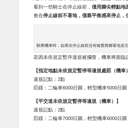
看到一些騎士在停止線前，
僅用腳尖輕點地
會在
停止線前不著地，僅靠平衡感來停止，
騎乘機車時，如果在停止線前沒有確實將腳著地並
若因未依規定暫停違規被攔查，機車將面臨
【指定地點未依規定暫停等違規處罰（機車
違規記點：2點
罰鍰：二輪車6000日圓，輕型機車5000日圓
【平交道未依規定暫停等違規（機車）】
違規記點：2點
罰鍰：二輪車7000日圓，輕型機車6000日圓