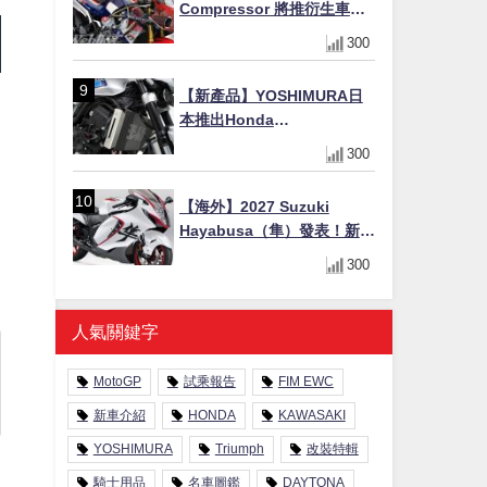
Compressor 將推衍生車
系？自然進氣 V3 同步測試
300
中，CG 預想曝光！
【新產品】YOSHIMURA日
本推出Honda
CB1000F/CB1000 HORNET
300
專用水箱護網，六角網紋設
計質感升級
【海外】2027 Suzuki
Hayabusa（隼）發表！新增
Special Edition 特仕版，全
300
新珍珠白塗裝與專屬配備登
場
人氣關鍵字
MotoGP
試乘報告
FIM EWC
新車介紹
HONDA
KAWASAKI
YOSHIMURA
Triumph
改裝特輯
騎士用品
名車圖鑑
DAYTONA