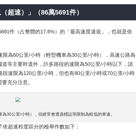
超速）」（86萬5691件）
5691件（占整體的17.6%）的「最高速度違規」，也就是俗
限為60公里/小時（輕型機車為30公里/小時），高速公路為
國道等主要幹道外，許多路段的速限為50公里/小時以下，請
速限為120公里/小時，但也有80公里/小時或70公里/小時
需要充分注意。
車為30公里/小時），但經常會透過標誌等限制為較低的車速。
了依超速程度區分的檢舉件數如下：