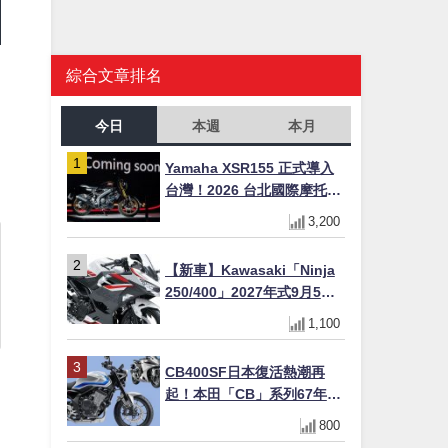
綜合文章排名
今日
本週
本月
Yamaha XSR155 正式導入
台灣！2026 台北國際摩托車
展亮相，70 週年紀念版
3,200
YZF-R 系列限量追加販售
【新車】Kawasaki「Ninja
250/400」2027年式9月5日
日本發售！新塗裝登場×價格
1,100
不變×輔助滑動式離合器
×LED頭燈標配
CB400SF日本復活熱潮再
起！本田「CB」系列67年傳
奇解密 與CBR差異一次搞懂
800