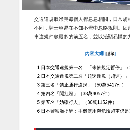
交通違規取締與每個人都息息相關，日常騎
不同，騎士容易在不知不覺中忽略規則。因
車違規件數最多的前五名，並以淺顯易懂的
內容大綱
[
隱藏
]
1
日本交通違規第一名：「未依規定暫停」（11
2
日本交通違規第二名「超速違規（超速）」（8
3
第三名「禁止通行違規」（50萬5417件）
4
第四名「闖紅燈」（38萬4057件）
5
第五名「妨礙行人」（30萬1152件）
6
日本警察廳提醒：手機使用與危險超車仍是