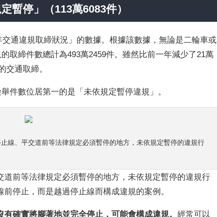
暫停」（113萬6083件）
年全年交通違規取締狀況」的數據。根據該數據，無論是二輪車或
的取締件數總計為493萬2459件。雖然比前一年減少了21萬
件的交通取締。
）的檢舉件數位居第一的是「未依規定暫停違規」。
停止線、平交道前等法律規定必須暫停的地方，未依規定暫停的違規行
交道前等法律規定必須暫停的地方，未依規定暫停的違規行
線前停止，而是越過停止線而構成違規的案例。
沒有確實將腳著地並完全停止，可能會構成違規。
經常可以