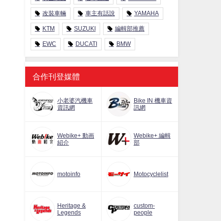
改裝車輛
車主有話說
YAMAHA
KTM
SUZUKI
編輯部推薦
EWC
DUCATI
BMW
合作刊登媒體
小老婆汽機車
Bike IN 機車資
資訊網
訊網
Webike+ 動画
Webike+ 編輯
紹介
部
motoinfo
Motocyclelist
Heritage &
custom-
Legends
people