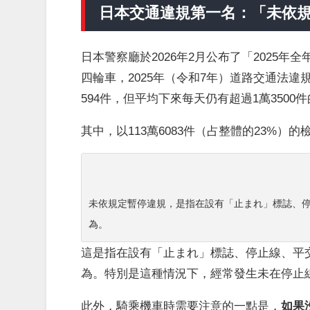
日本交通違規第一名：「未依規定
日本警察廳於2026年2月公布了「2025
四輪車，2025年（令和7年）道路交通法違規
594件，但平均下來每天仍有超過1萬3500
其中，以113萬6083件（占整體的23%
未依規定暫停違規，是指在設有「止まれ」標誌、
為。
這是指在設有「止まれ」標誌、停止線、平
為。特別是這種情況下，經常發生未在停止
此外，騎乘機車時需要注意的一點是，
如果