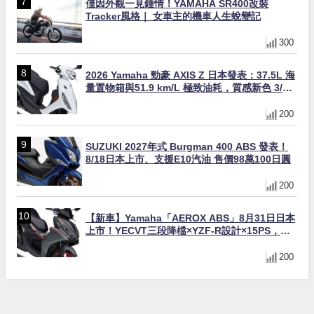
僅因外觀一見鍾情！YAMAHA SR400改裝
Tracker風格｜ 女車主的機車人生蛻變記
300
2026 Yamaha 勁豪 AXIS Z 日本發表：37.5L 海
量置物箱與51.9 km/L 極致油耗，質感新色 3/31
上市！
200
SUZUKI 2027年式 Burgman 400 ABS 發表！
8/18日本上市、支援E10汽油 售價98萬100日圓
200
【新車】Yamaha「AEROX ABS」8月31日日本
上市！YECVT三段降檔×YZF-R設計×15PS，最
接近超跑的155cc速克達
200