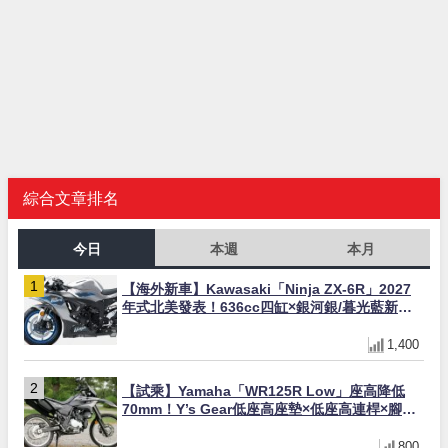
綜合文章排名
今日
本週
本月
【海外新車】Kawasaki「Ninja ZX-6R」2027
年式北美發表！636cc四缸×銀河銀/暮光藍新色
×KTRC/KIBS電控，11,599美元起
1,400
【試乘】Yamaha「WR125R Low」座高降低
70mm！Y’s Gear低座高座墊×低座高連桿×腳踏
著地感大幅改善，越野初學者推薦
800