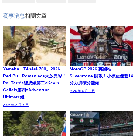
賽事消息
相關文章
Yamaha「Ténéré 700」2026
MotoGP 2026 英國站
Red Bull Romaniacs大放異彩！
Silverstone 開戰！小椋藍僅差14
Pol Tarrés總成績第二×Kevin
分力拚積分龍頭
Gallais第四×Adventure
2026 年 8 月 7 日
Ultimate組
2026 年 8 月 7 日