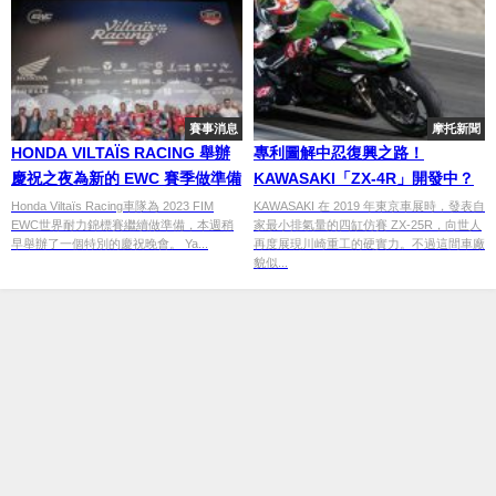
賽事消息
摩托新聞
HONDA VILTAÏS RACING 舉辦
專利圖解中忍復興之路！
慶祝之夜為新的 EWC 賽季做準備
KAWASAKI「ZX-4R」開發中？
Honda Viltaïs Racing車隊為 2023 FIM
KAWASAKI 在 2019 年東京車展時，發表自
EWC世界耐力錦標賽繼續做準備，本週稍
家最小排氣量的四缸仿賽 ZX-25R，向世人
早舉辦了一個特別的慶祝晚會。 Ya...
再度展現川崎重工的硬實力。不過這間車廠
貌似...