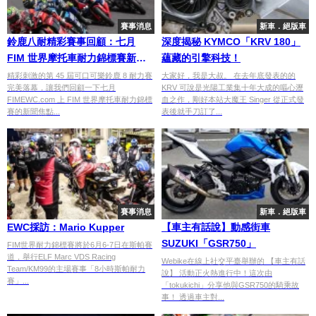
賽事消息
新車．絕版車
鈴鹿八耐精彩賽事回顧：七月
深度揭秘 KYMCO「KRV 180」
FIM 世界摩托車耐力錦標賽新聞
蘊藏的引擎科技！
精華
精彩刺激的第 45 屆可口可樂鈴鹿 8 耐力賽
大家好，我是大叔。 在去年底發表的的
完美落幕，讓我們回顧一下七月
KRV 可說是光陽工業集十年大成的嘔心瀝
FIMEWC.com 上 FIM 世界摩托車耐力錦標
血之作，剛好本站大魔王 Singer 從正式發
賽的新聞焦點...
表後就手刀訂了...
賽事消息
新車．絕版車
EWC採訪：Mario Kupper
【車主有話說】動感街車
SUZUKI「GSR750」
FIM世界耐力錦標賽將於6月6-7日在斯帕賽
道，舉行ELF Marc VDS Racing
Webike在線上社交平臺舉辦的 【車主有話
Team/KM99的主場賽事「8小時斯帕耐力
說】 活動正火熱進行中！這次由
賽」...
「tokukichi」分享他與GSR750的騎乘故
事！ 透過車主對...