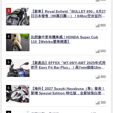
【新車】Royal Enfield「BULLET 650」8月27
日日本發售（98萬日圓～）！648cc空冷並列雙
缸×虎眼指示燈×砲筒黑/戰艦藍兩色
800
比想像中更有機車感！HONDA Super Cub
110【Webike愛車精選】
600
【新產品】EFFEX「MT-09/Y-AMT 2025年式用
把手 Easy Fit Bar Plus」！高7mm後移16mm
直上×三色×免換線組
400
【海外】2027 Suzuki Hayabusa（隼）發表！
新增 Special Edition 特仕版，全新珍珠白塗裝
與專屬配備登場
300