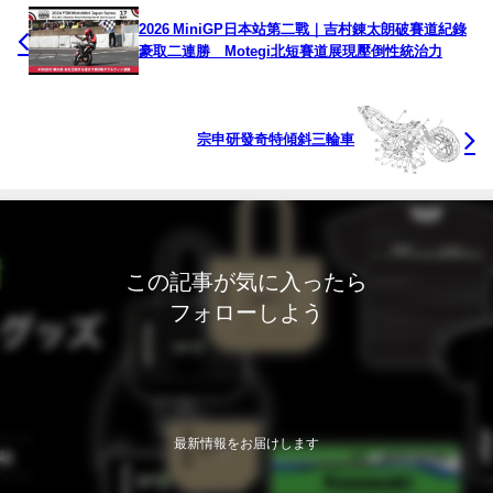
2026 MiniGP日本站第二戰｜吉村錬太朗破賽道紀錄
豪取二連勝 Motegi北短賽道展現壓倒性統治力
宗申研發奇特傾斜三輪車
この記事が気に入ったら
フォローしよう
最新情報をお届けします