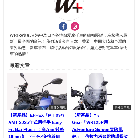
Webike集結台港中及日本各地熱愛摩托車的編輯團隊，為您帶來最
新、最全面的資訊！我們涵蓋來自日本、香港、中國大陸和台灣的
業界動態、新車發布、騎行活動等精彩內容，滿足您對電單車/摩托
車的熱情！
最新文章
零件與用品
零件與用品
【新產品】EFFEX「MT-09/Y-
【新產品】Y’s
AMT 2025年式用把手 Easy
Gear「WR125R用
Fit Bar Plus」！高7mm後移
Adventure Screen冒險風
16mm直上×三色×免換線組
鏡」！仿拉力塔頭燈防護骨架