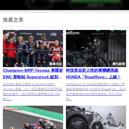
推薦文章
賽事消息
摩托新聞
Champion-MRP-Tecmas 車隊於
科技來自於人性的車聯網系統
EWC 斯帕站 Superstock 組別成
HONDA「RoadSync」上線！
功奪魁
由 BMW 賽車出戰的 Champion-MRP-
HONDA 在 15 日於歐洲媒體中心發佈了專
Tecmas 車隊，在一場充滿激情且受雨勢影
屬的車聯網科技 HONDA RoadSync。這項
響的比賽中，成功將桿位優勢轉化為 FIM
與手機連接的技術將會運用在 2021 年的
耐力...
部...