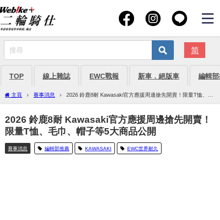
简
TOP
線上雜誌
EWC戰報
新車．絕版車
編輯部
主頁
賽事消息
2026 鈴鹿8耐 Kawasaki官方應援周邊搶先開賣！限量T恤、毛
巾、帽子等5大商品公開
2026 鈴鹿8耐 Kawasaki官方應援周邊搶先開賣！
限量T恤、毛巾、帽子等5大商品公開
賽事消息
編輯部推薦
KAWASAKI
EWC世界耐久