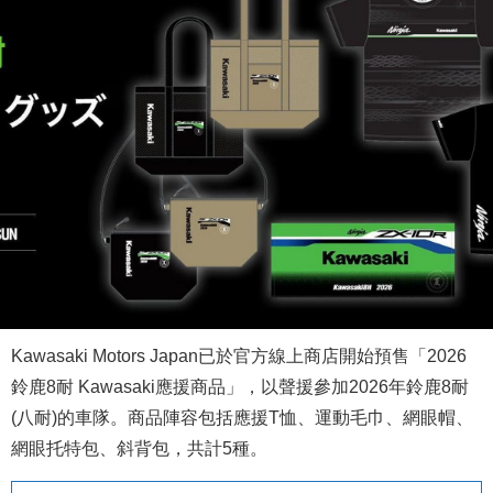
Kawasaki Motors Japan已於官方線上商店開始預售「2026
鈴鹿8耐 Kawasaki應援商品」，以聲援參加2026年鈴鹿8耐
(八耐)的車隊。商品陣容包括應援T恤、運動毛巾、網眼帽、
網眼托特包、斜背包，共計5種。