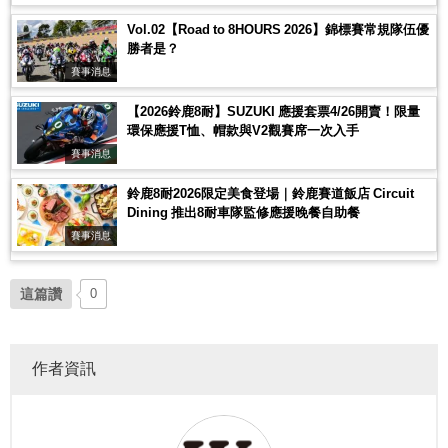
Vol.02【Road to 8HOURS 2026】錦標賽常規隊伍優
勝者是？
賽事消息
【2026鈴鹿8耐】SUZUKI 應援套票4/26開賣！限量
環保應援T恤、帽款與V2觀賽席一次入手
賽事消息
鈴鹿8耐2026限定美食登場｜鈴鹿賽道飯店 Circuit
Dining 推出8耐車隊監修應援晚餐自助餐
賽事消息
這篇讚
0
作者資訊