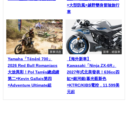
×大型防風×越野變身冒險旅行
車
賽事消息
新車．絕版車
Yamaha「Ténéré 700」
【海外新車】
2026 Red Bull Romaniacs
Kawasaki「Ninja ZX-6R」
大放異彩！Pol Tarrés總成績
2027年式北美發表！636cc四
第二×Kevin Gallais第四
缸×銀河銀/暮光藍新色
×Adventure Ultimate組
×KTRC/KIBS電控，11,599美
元起