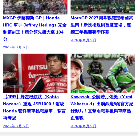
MXGP 佛蘭德斯 GP｜Honda
MotoGP 2027開幕戰確定泰國武
HRC 車手 Jeffrey Herlings 完全
里南！新技術規則首度登場，連
制霸封王！積分領先擴大至 104
續三年揭開賽季序幕
分
2026 年 8 月 5 日
2026 年 8 月 6 日
【JRR】野左根航汰（Kohta
Kawasaki 公開若月佑美（Yumi
Nozane）重返 JSB1000！駕駛
Wakatsuki）出演鈴鹿8耐官方紀
Honda 套件賽車挑戰廠車，誓言
錄影片！直擊雨戰幕後與車隊熱
再奪冠
血奮戰
2026 年 8 月 5 日
2026 年 8 月 5 日