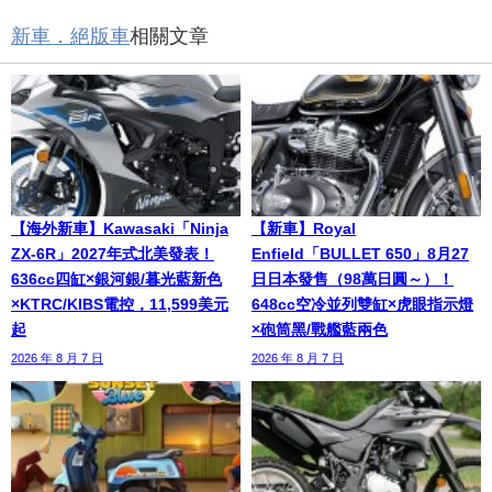
新車．絕版車
相關文章
【海外新車】Kawasaki「Ninja
【新車】Royal
ZX-6R」2027年式北美發表！
Enfield「BULLET 650」8月27
636cc四缸×銀河銀/暮光藍新色
日日本發售（98萬日圓～）！
×KTRC/KIBS電控，11,599美元
648cc空冷並列雙缸×虎眼指示燈
起
×砲筒黑/戰艦藍兩色
2026 年 8 月 7 日
2026 年 8 月 7 日