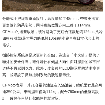
分離式手把經過重新設計，高度增加了48mm，帶來更挺直、
更舒適的騎乘姿勢，同時腳踏位置亦向上移了114mm。
CFMoto的這些改動，或許是為了更迎合這款配備126c.c.風冷
四衝程引擎(最大馬力略低於10ps)的小跑車在日常代步上的
需求。
循跡控制系統為是次更新的亮點，為這台「小火箭」提供了
額外的安全保障，確保騎仕在傾盆大雨中面對濕滑的城市街
道時不再感到吃力。此外，改良後的LCD顯示屏的清晰度更
高，並增設了循跡控制系統的狀態指示燈。
CFMoto表示，其7L容量的油缸在入滿油後，續航里程最高可
達350公里。車輛濕重僅為114kg，配合760mm的低座高設
計，確保任何騎仕都能夠輕鬆駕馭。