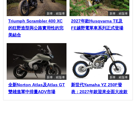
新車．絕版車
新車．絕版車
Triumph Scrambler 400 XC
2027年款Husqvarna TE及
的狂野造型與公路實用性的完
FE越野電單車系列正式登場
美結合
新車．絕版車
新車．絕版車
全新Norton Atlas及Atlas GT
新世代Yamaha YZ 250F發
雙雄進軍中排量ADV市場
表：2027年款迎來全面大改款