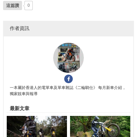
這篇讚
0
作者資訊
一本屬於香港人的電單車及單車雜誌《二輪騎仕》 每月新車介紹，
獨家靚車與報導
最新文章