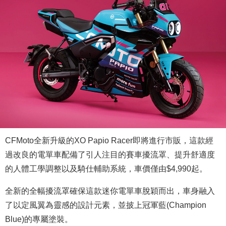
CFMoto全新升級的XO Papio Racer即將進行市販，這款經
過改良的電單車配備了引人注目的賽車擾流罩、提升舒適度
的人體工學調整以及騎仕輔助系統，車價僅由$4,990起。
全新的全幅擾流罩確保這款迷你電單車脫穎而出，車身融入
了以定風翼為靈感的設計元素，並披上冠軍藍(Champion
Blue)的專屬塗裝。