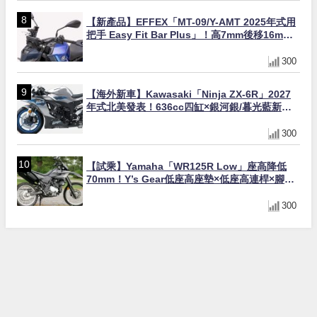
【新產品】EFFEX「MT-09/Y-AMT 2025年式用
把手 Easy Fit Bar Plus」！高7mm後移16mm
直上×三色×免換線組
300
【海外新車】Kawasaki「Ninja ZX-6R」2027
年式北美發表！636cc四缸×銀河銀/暮光藍新色
×KTRC/KIBS電控，11,599美元起
300
【試乘】Yamaha「WR125R Low」座高降低
70mm！Y’s Gear低座高座墊×低座高連桿×腳踏
著地感大幅改善，越野初學者推薦
300