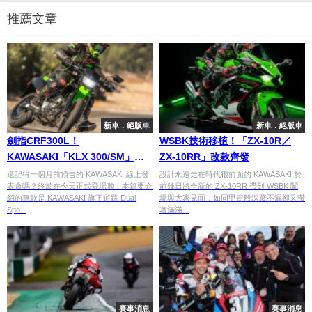
推薦文章
新車．絕版車
新車．絕版車
劍指CRF300L！
WSBK技術移植！「ZX-10R／
KAWASAKI「KLX 300/SM」發
ZX-10RR」改款齊發
表
還記得一個月前預告的 KAWASAKI 線上發
設計永遠走在時代很前面的 KAWASAKI 於
表會嗎？終於在今天正式登場啦！本篇要介
前幾日將全新的 ZX-10RR 帶到 WSBK 闈
紹的車款是 KAWASAKI 旗下道路 Dual
場與大家見面，如同甲冑般深藏不漏卻又帶
Spo...
著滿滿...
賽事消息
賽事消息