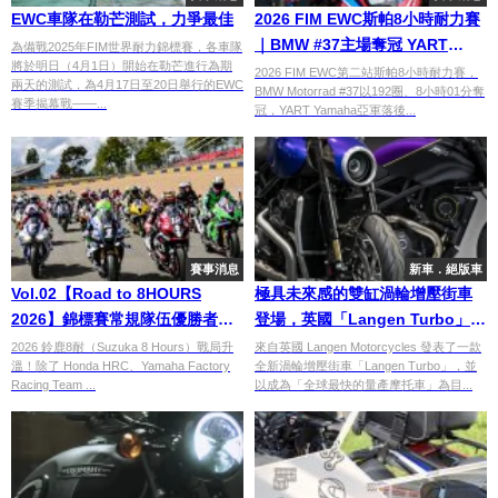
EWC車隊在勒芒測試，力爭最佳
2026 FIM EWC斯帕8小時耐力賽
｜BMW #37主場奪冠 YART
為備戰2025年FIM世界耐力錦標賽，各車隊
將於明日（4月1日）開始在勒芒進行為期
Yamaha亞軍 Trickstar登頒獎台
2026 FIM EWC第二站斯帕8小時耐力賽，
兩天的測試，為4月17日至20日舉行的EWC
BMW Motorrad #37以192圈、8小時01分奪
賽季揭幕戰——...
冠，YART Yamaha亞軍落後...
賽事消息
新車．絕版車
Vol.02【Road to 8HOURS
極具未來感的雙缸渦輪增壓街車
2026】錦標賽常規隊伍優勝者
登場，英國「Langen Turbo」挑
是？
戰全球最快量產摩托車！
2026 鈴鹿8耐（Suzuka 8 Hours）戰局升
來自英國 Langen Motorcycles 發表了一款
溫！除了 Honda HRC、Yamaha Factory
全新渦輪增壓街車「Langen Turbo」，並
Racing Team ...
以成為「全球最快的量產摩托車」為目...