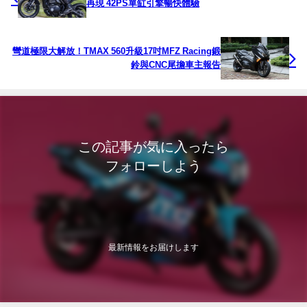
再現 42PS單缸引擎暢快體驗
彎道極限大解放！TMAX 560升級17吋MFZ Racing鍛
鈴與CNC尾擔車主報告
この記事が気に入ったら
フォローしよう
最新情報をお届けします