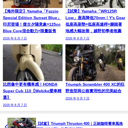
【海外限定】Yamaha「Fazzio
【試乘】Yamaha「WR125R
Special Edition Sunset Blue」
Low」座高降低70mm！Y’s Gear
印尼登場！復古夕陽意象×125cc
低座高座墊×低座高連桿×腳踏著
Blue Core混合動力×限量販售
地感大幅改善，越野初學者推薦
2026 年 8 月 7 日
2026 年 8 月 7 日
比想像中更有機車感！HONDA
Triumph Scrambler 400 XC的狂
Super Cub 110【Webike愛車精
野造型與公路實用性的完美結合
選】
2026 年 8 月 7 日
2026 年 8 月 7 日
【試駕】Triumph Thruxton 400｜正統咖啡賽車風格