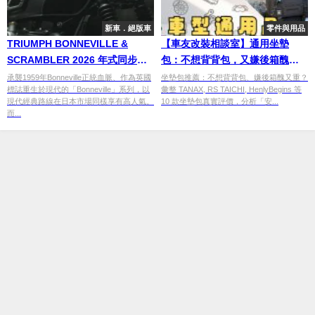
新車．絕版車
零件與用品
TRIUMPH BONNEVILLE &
【車友改裝相談室】通用坐墊
SCRAMBLER 2026 年式同步發
包：不想背背包，又嫌後箱醜＆
表｜SCRAMBLER 900 大改款最
重？坐墊包「安裝難易度」與
承襲1959年Bonneville正統血脈、作為英國
坐墊包推薦：不想背背包、嫌後箱醜又重？
標誌重生於現代的「Bonneville」系列，以
彙整 TANAX, RS TAICHI, HenlyBegins 等
受矚目
「真實容量」決戰｜台日車友評
現代經典路線在日本市場同樣享有高人氣。
10 款坐墊包真實評價，分析「安...
價匯總
而...