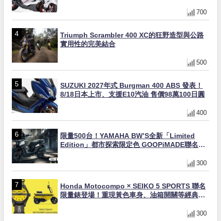
與專屬配備登場
700
Triumph Scrambler 400 XC的狂野造型與公路
實用性的完美結合
500
SUZUKI 2027年式 Burgman 400 ABS 發表！
8/18日本上市、支援E10汽油 售價98萬100日圓
400
限量500台！YAMAHA BW’S全新「Limited
Edition」都市探索限定色 GOOPiMADE聯名包
同步登場
300
Honda Motocompo × SEIKO 5 SPORTS 聯名
限量錶登場！重現黃色車身、油箱開關等經典設
計
300