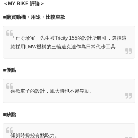
＜MY BIKE 評論＞
■購買動機・用途・比較車款
「たぐ珍宝」先生被Tricity 155的設計所吸引，選擇這
款採用LMW機構的三輪速克達作為日常代步工具
■優點
喜歡車子的設計，風大時也不易晃動。
■缺點
傾斜時操控有點吃力。