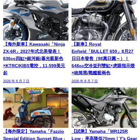
【海外新車】Kawasaki「Ninja
【新車】Royal
ZX-6R」2027年式北美發表！
Enfield「BULLET 650」8月27
636cc四缸×銀河銀/暮光藍新色
日日本發售（98萬日圓～）！
×KTRC/KIBS電控，11,599美元
648cc空冷並列雙缸×虎眼指示燈
起
×砲筒黑/戰艦藍兩色
2026 年 8 月 7 日
2026 年 8 月 7 日
【海外限定】Yamaha「Fazzio
【試乘】Yamaha「WR125R
Special Edition Sunset Blue」
Low」座高降低70mm！Y’s Gear