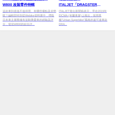
W800 改裝零件特輯
ITALJET「DRAGSTER
elettrico」2022年底投入量產
這款車到底值不值得買、有哪些優點及劣勢
ITALJET發出新聞稿表示，早在2019年
呢？編輯部特別從Webike資料庫中，撈取
EICMA (米蘭車展)上推出，採用異
日本車主實際擁有並騎乘愛車的經驗及評
種”Urban Superbike”風格的速可達車款
分，發現W800的綜合評...
DRA...