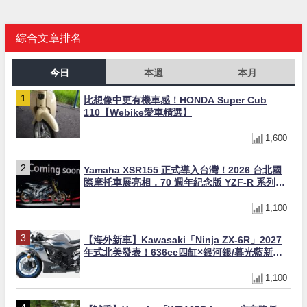
綜合文章排名
今日
本週
本月
比想像中更有機車感！HONDA Super Cub
110【Webike愛車精選】
1,600
Yamaha XSR155 正式導入台灣！2026 台北國
際摩托車展亮相，70 週年紀念版 YZF-R 系列限
量追加販售
1,100
【海外新車】Kawasaki「Ninja ZX-6R」2027
年式北美發表！636cc四缸×銀河銀/暮光藍新色
×KTRC/KIBS電控，11,599美元起
1,100