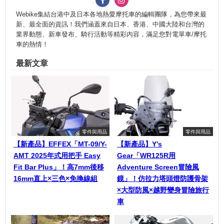
Webike集結台港中及日本各地熱愛摩托車的編輯團隊，為您帶來最
新、最全面的資訊！我們涵蓋來自日本、香港、中國大陸和台灣的
業界動態、新車發布、騎行活動等精彩內容，滿足您對電單車/摩托
車的熱情！
最新文章
零件與用品
零件與用品
【新產品】EFFEX「MT-09/Y-
【新產品】Y’s
AMT 2025年式用把手 Easy
Gear「WR125R用
Fit Bar Plus」！高7mm後移
Adventure Screen冒險風
16mm直上×三色×免換線組
鏡」！仿拉力塔頭燈防護骨架
×大型防風×越野變身冒險旅行
車