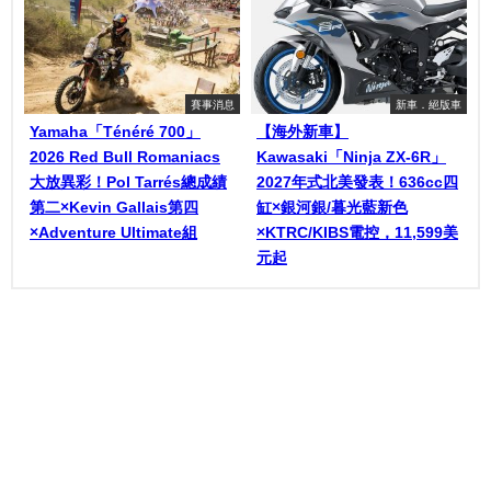
賽事消息
新車．絕版車
Yamaha「Ténéré 700」
【海外新車】
2026 Red Bull Romaniacs
Kawasaki「Ninja ZX-6R」
大放異彩！Pol Tarrés總成績
2027年式北美發表！636cc四
第二×Kevin Gallais第四
缸×銀河銀/暮光藍新色
×Adventure Ultimate組
×KTRC/KIBS電控，11,599美
元起