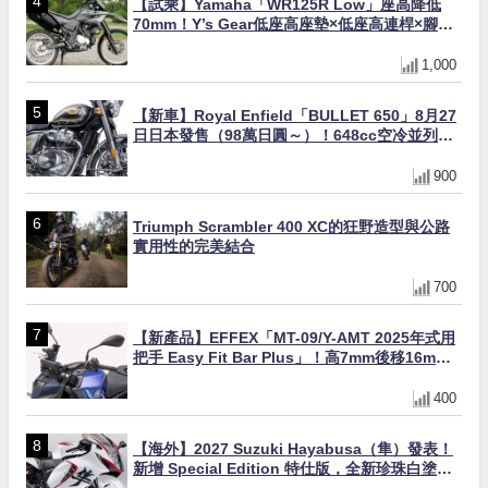
【試乘】Yamaha「WR125R Low」座高降低
70mm！Y’s Gear低座高座墊×低座高連桿×腳踏
著地感大幅改善，越野初學者推薦
1,000
【新車】Royal Enfield「BULLET 650」8月27
日日本發售（98萬日圓～）！648cc空冷並列雙
缸×虎眼指示燈×砲筒黑/戰艦藍兩色
900
Triumph Scrambler 400 XC的狂野造型與公路
實用性的完美結合
700
【新產品】EFFEX「MT-09/Y-AMT 2025年式用
把手 Easy Fit Bar Plus」！高7mm後移16mm
直上×三色×免換線組
400
【海外】2027 Suzuki Hayabusa（隼）發表！
新增 Special Edition 特仕版，全新珍珠白塗裝
與專屬配備登場