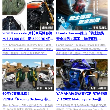
摩托新聞
零件與用品
2026 Kawasaki 摩托車展陣容流
Honda Taiwan推出「騎士護胸、
出！Z1100 SE、新 Z900RS 領
安全加倍」專案，持續實現
軍，大阪/東京 MC Show 必看重
「Safety For Everyone」的核心
2026 Kawasaki 車展陣容搶先解密！針對 3
Honda Taiwan二輪事業以打造良好的用車
月大阪、東京摩托車展，官方揭曉「騎乘 ×
環境及提供完善的車主服務為品牌核心，於
點預告
精神
穿搭」雙主題。除了全新 Z1100 SE ...
今日推出「騎士護胸、安全加倍」專案。...
新車．絕版車
新車．絕版車
60年代賽車風格！
YAMAHA改裝仿賽YZF-R7酷帥爆
VESPA「Racing Sixties」特仕
了！2022 Motorcycle Day展覽
版
車
Piaggio Group JAPAN於日前公布，將在採
2022年10月22日為YAMAHA 車主和車迷所
用1960年代賽車世界觀的Vespa特仕版
舉辦的「YAMAHA Motorcycle Day」在山