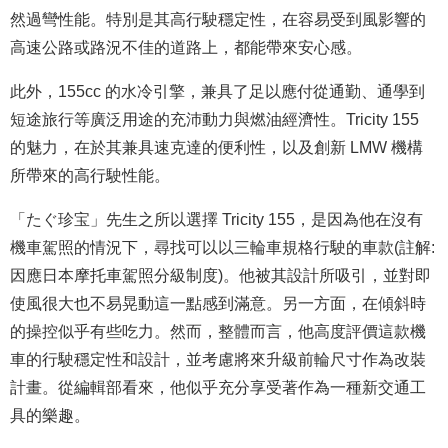
然過彎性能。特別是其高行駛穩定性，在容易受到風影響的
高速公路或路況不佳的道路上，都能帶來安心感。
此外，155cc 的水冷引擎，兼具了足以應付從通勤、通學到
短途旅行等廣泛用途的充沛動力與燃油經濟性。Tricity 155
的魅力，在於其兼具速克達的便利性，以及創新 LMW 機構
所帶來的高行駛性能。
「たぐ珍宝」先生之所以選擇 Tricity 155，是因為他在沒有
機車駕照的情況下，尋找可以以三輪車規格行駛的車款(註解:
因應日本摩托車駕照分級制度)。他被其設計所吸引，並對即
使風很大也不易晃動這一點感到滿意。另一方面，在傾斜時
的操控似乎有些吃力。然而，整體而言，他高度評價這款機
車的行駛穩定性和設計，並考慮將來升級前輪尺寸作為改裝
計畫。從編輯部看來，他似乎充分享受著作為一種新交通工
具的樂趣。