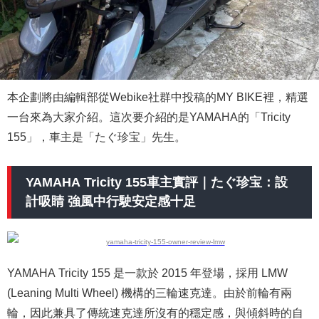
本企劃將由編輯部從Webike社群中投稿的MY BIKE裡，精選
一台來為大家介紹。這次要介紹的是YAMAHA的「Tricity
155」，車主是「たぐ珍宝」先生。
YAMAHA Tricity 155車主實評｜たぐ珍宝：設
計吸睛 強風中行駛安定感十足
YAMAHA Tricity 155 是一款於 2015 年登場，採用 LMW
(Leaning Multi Wheel) 機構的三輪速克達。由於前輪有兩
輪，因此兼具了傳統速克達所沒有的穩定感，與傾斜時的自