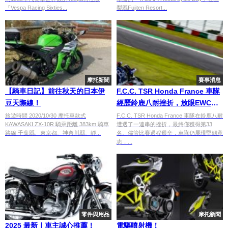
『Vespa Racing Sixties...
梨縣Fujiten Resort...
摩托新聞
賽事消息
【騎車日記】前往秋天的日本伊
F.C.C. TSR Honda France 車隊
豆天際線！
經歷鈴鹿八耐挫折，放眼EWC決
賽逆襲
旅遊時間 2020/10/30 摩托車款式
F.C.C. TSR Honda France 車隊在鈴鹿八耐
KAWASAKI ZX-10R 騎乘距離 383km 騎車
遭遇了一連串的挫折，最終僅獲得第33
路線 千葉縣、東京都、神奈川縣、靜...
名。儘管比賽過程艱辛，車隊仍展現堅韌意
志，...
零件與用品
摩托新聞
2025 最新｜車主誠心推薦！
電驅噴射機！