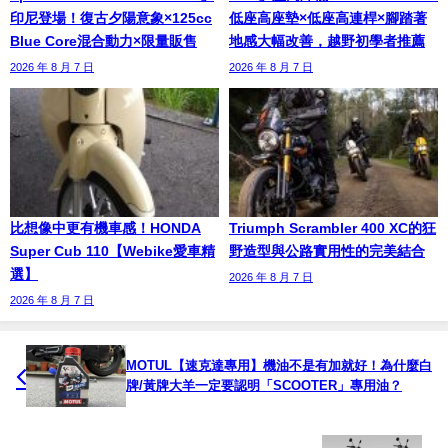
印尼登場！復古夕陽意象×125cc
低座高座墊×低座高連桿×腳踏著
Blue Core混合動力×限量販售
地感大幅改善，越野初學者推薦
2026 年 8 月 7 日
2026 年 8 月 7 日
比想像中更有機車感！HONDA
Triumph Scrambler 400 XC的狂
Super Cub 110【Webike愛車精
野造型與公路實用性的完美結合
選】
2026 年 8 月 7 日
2026 年 8 月 7 日
MOTUL【速克達專用】機油不是有加就好！為什麼白
牌/黃牌大羊一定要認明「SCOOTER」專用油？