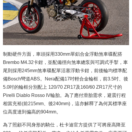
制動硬件方面，車頭採用330mm單鋁合金浮動煞車碟配搭
Brembo M4.32卡鉗，並配備徑向煞車總泵與可調式手掣，車
尾則採用245mm煞車碟配單活塞浮動卡鉗，前後輪均標準配
備Bosch彎道ABS。Nera配備17吋輕合金輪框，前3.5吋、後
5.0吋的輪框分別配上 120/70 ZR17及160/60 ZR17尺寸的
Pirelli Diablo Rosso IV輪胎。為了應付滑胎需求，避震行程
相當充裕(前215mm、後240mm)，這亦解釋了為何其標準座
位高度達到偏高的904mm。
為了照顧不同身形的騎仕，杜卡迪官方提供了可將座高降至