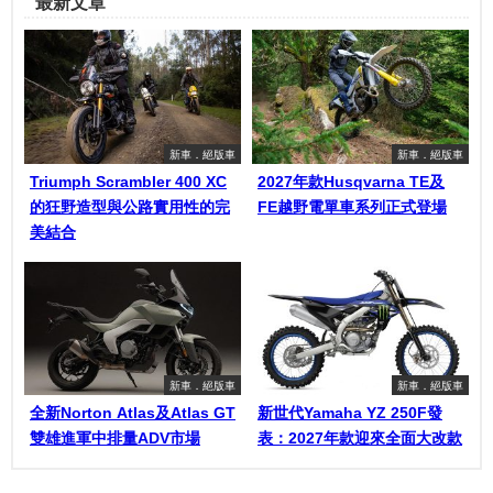
最新文章
新車．絕版車
新車．絕版車
Triumph Scrambler 400 XC
2027年款Husqvarna TE及
的狂野造型與公路實用性的完
FE越野電單車系列正式登場
美結合
新車．絕版車
新車．絕版車
全新Norton Atlas及Atlas GT
新世代Yamaha YZ 250F發
雙雄進軍中排量ADV市場
表：2027年款迎來全面大改款