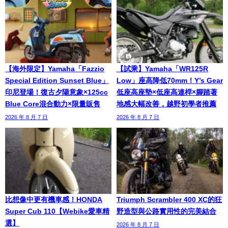
【海外限定】Yamaha「Fazzio
【試乘】Yamaha「WR125R
Special Edition Sunset Blue」
Low」座高降低70mm！Y’s Gear
印尼登場！復古夕陽意象×125cc
低座高座墊×低座高連桿×腳踏著
Blue Core混合動力×限量販售
地感大幅改善，越野初學者推薦
2026 年 8 月 7 日
2026 年 8 月 7 日
比想像中更有機車感！HONDA
Triumph Scrambler 400 XC的狂
Super Cub 110【Webike愛車精
野造型與公路實用性的完美結合
選】
2026 年 8 月 7 日