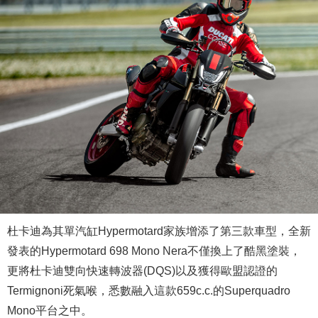
杜卡迪為其單汽缸Hypermotard家族增添了第三款車型，全新
發表的Hypermotard 698 Mono Nera不僅換上了酷黑塗裝，
更將杜卡迪雙向快速轉波器(DQS)以及獲得歐盟認證的
Termignoni死氣喉，悉數融入這款659c.c.的Superquadro
Mono平台之中。