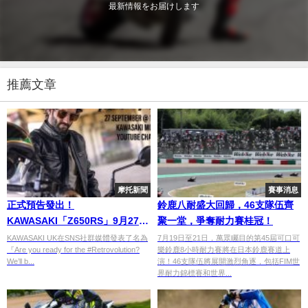
最新情報をお届けします
推薦文章
摩托新聞
賽事消息
正式預告發出！
鈴鹿八耐盛大回歸，46支隊伍齊
KAWASAKI「Z650RS」9月27日
聚一堂，爭奪耐力賽桂冠！
登場
KAWASAKI UK在SNS社群媒體發表了名為
7月19日至21日，萬眾矚目的第45屆可口可
『Are you ready for the #Retrovolution?
樂鈴鹿8小時耐力賽將在日本鈴鹿賽道上
We’ll b...
演！46支隊伍將展開激烈角逐，包括FIM世
界耐力錦標賽和世界...