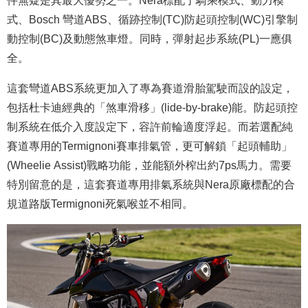
式、Bosch 彎道ABS、循跡控制(TC)防起頭控制(WC)引擎制
動控制(BC)及動態煞車燈。同時，彈射起步系統(PL)一應俱
全。
這套彎道ABS系統更加入了專為賽道滑胎駕駛而設的設定，
包括杜卡迪經典的「煞車滑移」(lide-by-brake)能。防起頭控
制系統在低介入度設定下，容許前輪適度浮起。而若選配純
賽道專用的Termignoni賽車排氣管，更可解鎖「起頭輔助」
(Wheelie Assist)戰略功能，並能額外榨出約7ps馬力。需要
特別留意的是，這套賽道專用排氣系統與Nera原廠標配的合
規道路版Termignoni死氣喉並不相同。