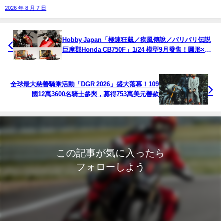
2026 年 8 月 7 日
Hobby Japan「極速狂飆／疾風傳說／バリバリ伝説
巨摩郡Honda CB750F」1/24 模型9月發售！圓形×方
形後照鏡兩款，漫畫名場景專屬包裝
全球最大慈善騎乘活動「DGR 2026」盛大落幕！109
國12萬3600名騎士參與，募得753萬美元善款
この記事が気に入ったら
フォローしよう