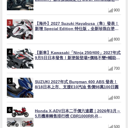
同步登場
900
【海外】2027 Suzuki Hayabusa（隼）發表！
新增 Special Edition 特仕版，全新珍珠白塗裝
與專屬配備登場
800
【新車】Kawasaki「Ninja 250/400」2027年式
9月5日日本發售！新塗裝登場×價格不變×輔助滑
動式離合器×LED頭燈標配
700
SUZUKI 2027年式 Burgman 400 ABS 發表！
8/18日本上市、支援E10汽油 售價98萬100日圓
600
Honda X-ADV日本二手價六連霸｜2026年3月～
5月機車轉售排行榜 CBR1000RR-R
FIREBLADE SP首度躋身前十
500