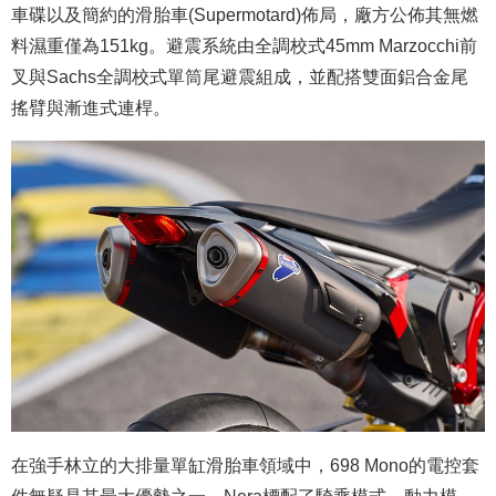
車碟以及簡約的滑胎車(Supermotard)佈局，廠方公佈其無燃
料濕重僅為151kg。避震系統由全調校式45mm Marzocchi前
叉與Sachs全調校式單筒尾避震組成，並配搭雙面鋁合金尾
搖臂與漸進式連桿。
在強手林立的大排量單缸滑胎車領域中，698 Mono的電控套
件無疑是其最大優勢之一。Nera標配了騎乘模式、動力模