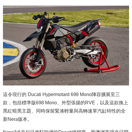
這令現行的 Ducati Hypermotard 698 Mono陣容擴展至三
款，包括標準版698 Mono、外型張揚的RVE，以及這款換上
黑紅暗黑主題、同時保留緊湊輕量與高轉速單汽缸特性的全
新Nera版本。