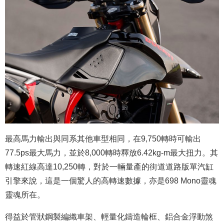
最高馬力輸出與同系其他車型相同，在9,750轉時可輸出
77.5ps最大馬力，並於8,000轉時釋放6.42kg-m最大扭力。其
轉速紅線高達10,250轉，對於一輛量產的街道道路版單汽缸
引擎來說，這是一個驚人的高轉速數據，亦是698 Mono靈魂
靈魂所在。
得益於管狀鋼製編織車架、輕量化鑄造輪框、鋁合金浮動煞