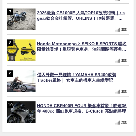
2026最新 CB1000F 人氣TOP10改裝特輯｜r’s
gear鈦合金排氣管、OHLINS TTX後避震、
HONDA頭燈整流罩
300
Honda Motocompo × SEIKO 5 SPORTS 聯名
限量錶登場！重現黃色車身、油箱開關等經典設
計
300
僅因外觀一見鍾情！YAMAHA SR400改裝
Tracker風格｜ 女車主的機車人生蛻變記
300
HONDA CBR400R FOUR 概念車首發！睽違36
年 400cc 四缸跑車規格、E-Clutch 亮點總整理
200