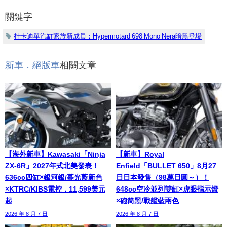
關鍵字
杜卡迪單汽缸家族新成員：Hypermotard 698 Mono Nera暗黑登場
新車．絕版車
相關文章
【海外新車】Kawasaki「Ninja
【新車】Royal
ZX-6R」2027年式北美發表！
Enfield「BULLET 650」8月27
636cc四缸×銀河銀/暮光藍新色
日日本發售（98萬日圓～）！
×KTRC/KIBS電控，11,599美元
648cc空冷並列雙缸×虎眼指示燈
起
×砲筒黑/戰艦藍兩色
2026 年 8 月 7 日
2026 年 8 月 7 日