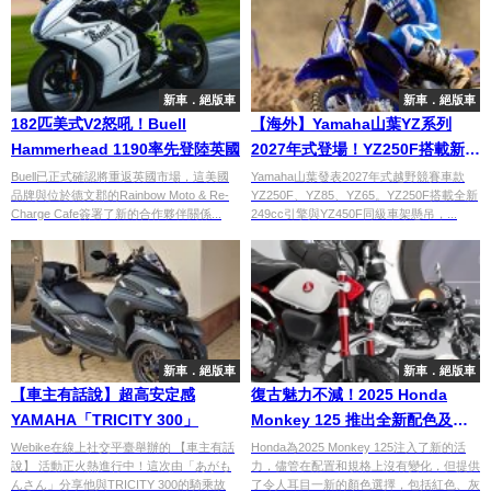
新車．絕版車
新車．絕版車
182匹美式V2怒吼！Buell
【海外】Yamaha山葉YZ系列
Hammerhead 1190率先登陸英國
2027年式登場！YZ250F搭載新引
擎與車架升級
Buell已正式確認將重返英國市場，這美國
Yamaha山葉發表2027年式越野競賽車款
品牌與位於德文郡的Rainbow Moto & Re-
YZ250F、YZ85、YZ65。YZ250F搭載全新
Charge Cafe簽署了新的合作夥伴關係...
249cc引擎與YZ450F同級車架懸吊，...
新車．絕版車
新車．絕版車
【車主有話說】超高安定感
復古魅力不減！2025 Honda
YAMAHA「TRICITY 300」
Monkey 125 推出全新配色及多
樣化配件
Webike在線上社交平臺舉辦的 【車主有話
Honda為2025 Monkey 125注入了新的活
說】 活動正火熱進行中！這次由「あがも
力，儘管在配置和規格上沒有變化，但提供
んさん」分享他與TRICITY 300的騎乘故
了令人耳目一新的顏色選擇，包括紅色、灰