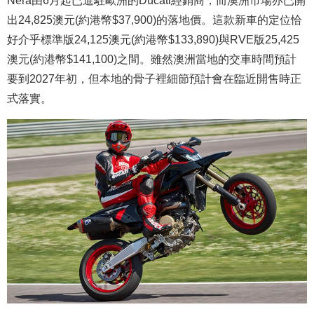
Nera由6月起已進駐歐洲的Ducati經銷商，而澳洲市場亦已開
出24,825澳元(約港幣$37,900)的落地價。這款新車的定位恰
好介乎標準版24,125澳元(約港幣$133,890)與RVE版25,425
澳元(約港幣$141,100)之間。雖然澳洲當地的交車時間預計
要到2027年初，但本地的骨子裡細節預計會在臨近開售時正
式落實。