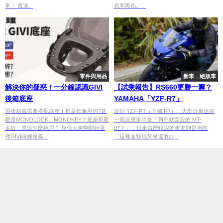
事！ 透過...
色和黑色。...
零件與用品
新車．絕版車
解決你的疑惑！一分鐘認識GIVI
【試乘報告】RS660更勝一籌？
後箱底座
YAMAHA「YZF-R7」
買後箱還需要搭配底座！那是幹嘛用的?甚
說到 YZF-R7（下稱 R7），大部分車迷第
麼是MONOLOCK、MONOKEY？底座那麼
一個反應多半是「啊不就套殼的 MT-
多款，應該怎麼挑呢？ 相信大家剛開始選
07？」，玩車資歷較深的車友則是抱怨
擇GIVI時總是霧...
「這種並雙玩意兒還敢自...