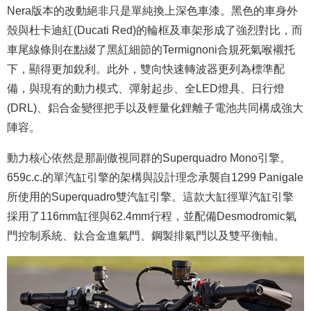
Nera版本的改動絕非只是單純換上深色車漆。黑色的車身外
殼與杜卡迪紅(Ducati Red)的輪框及車架形成了強烈對比，而
車尾線條則在點綴了黑紅細節的Termignoni合規死氣喉襯托
下，顯得更加銳利。此外，雙向快速轉波器更列為標準配
備，與現有的動力模式、彈射起步、全LED燈具、日行燈
(DRL)、鋁合金變徑把手以及輕量化鋰離子電池共同構成強大
陣容。
動力核心依然是那副傲視同群的Superquadro Mono引擎。
659c.c.的單汽缸引擎的架構與設計理念承襲自1299 Panigale
所使用的Superquadro雙汽缸引擎。這款大缸徑單汽缸引擎
採用了116mm缸徑與62.4mm行程，並配備Desmodromic氣
門控制系統、鈦合金進氣門、鋼製排氣門以及雙平衡軸。