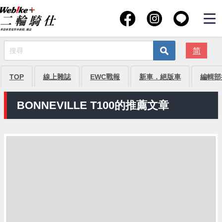
简
TOP
線上雜誌
EWC戰報
新車．絕版車
編輯部
BONNEVILLE T100的推薦文章