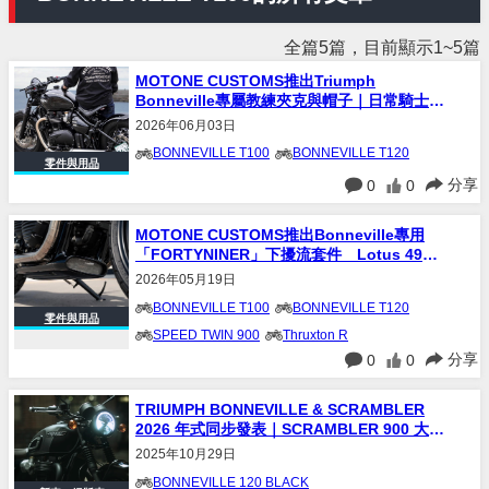
全篇5篇，目前顯示1~5篇
MOTONE CUSTOMS推出Triumph
Bonneville專屬教練夾克與帽子｜日常騎士穿
搭新選擇
2026年06月03日
BONNEVILLE T100
BONNEVILLE T120
零件與用品
分享
0
0
MOTONE CUSTOMS推出Bonneville專用
「FORTYNINER」下擾流套件 Lotus 49賽
車風導進氣造型登場
2026年05月19日
BONNEVILLE T100
BONNEVILLE T120
零件與用品
SPEED TWIN 900
Thruxton R
分享
0
0
Thruxton RS
TRIUMPH BONNEVILLE & SCRAMBLER
2026 年式同步發表｜SCRAMBLER 900 大改
款最受矚目
2025年10月29日
BONNEVILLE 120 BLACK