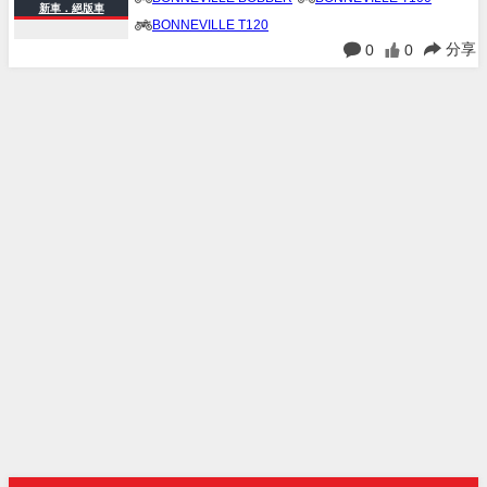
新車．絕版車
BONNEVILLE T120
分享
0
0
BONNEVILLE T120 BLACK
SCRAMBLER 900
SPEED MASTER 1200
SPEED TWIN 1200
SPEED TWIN 900