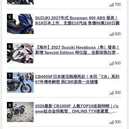
700
SUZUKI 2027年式 Burgman 400 ABS 發表！
8/18日本上市、支援E10汽油 售價98萬100日圓
600
【海外】2027 Suzuki Hayabusa（隼）發表！
新增 Special Edition 特仕版，全新珍珠白塗裝
與專屬配備登場
500
CB400SF日本復活熱潮再起！本田「CB」系列
67年傳奇解密 與CBR差異一次搞懂
300
2026最新 CB1000F 人氣TOP10改裝特輯｜r’s
gear鈦合金排氣管、OHLINS TTX後避震、
HONDA頭燈整流罩
300