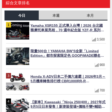
綜合文章排名
今日
本週
本月
Yamaha XSR155 正式導入台灣！2026 台北國
際摩托車展亮相，70 週年紀念版 YZF-R 系列限
量追加販售
3,500
限量500台！YAMAHA BW’S全新「Limited
Edition」都市探索限定色 GOOPiMADE聯名包
同步登場
900
Honda X-ADV日本二手價六連霸｜2026年3月～
5月機車轉售排行榜 CBR1000RR-R
FIREBLADE SP首度躋身前十
700
【新車】Kawasaki「Ninja 250/400」2027年式
9月5日日本發售！新塗裝登場×價格不變×輔助滑
動式離合器×LED頭燈標配