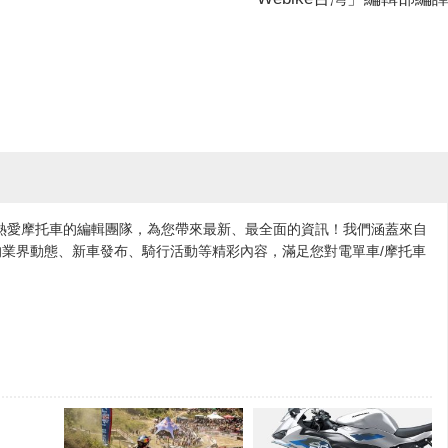
各地熱愛摩托車的編輯團隊，為您帶來最新、最全面的資訊！我們涵蓋來自
業界動態、新車發布、騎行活動等精彩內容，滿足您對電單車/摩托車