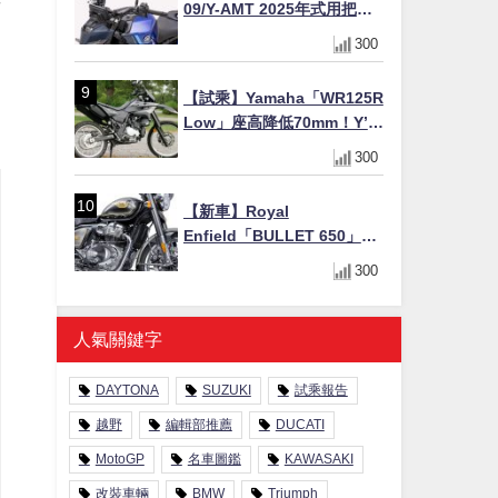
09/Y-AMT 2025年式用把手
Easy Fit Bar Plus」！高
300
7mm後移16mm直上×三色×
免換線組
【試乘】Yamaha「WR125R
Low」座高降低70mm！Y’s
Gear低座高座墊×低座高連桿
300
×腳踏著地感大幅改善，越野
初學者推薦
【新車】Royal
Enfield「BULLET 650」8
月27日日本發售（98萬日圓
300
～）！648cc空冷並列雙缸×
虎眼指示燈×砲筒黑/戰艦藍兩
色
人氣關鍵字
DAYTONA
SUZUKI
試乘報告
越野
編輯部推薦
DUCATI
MotoGP
名車圖鑑
KAWASAKI
改裝車輛
BMW
Triumph