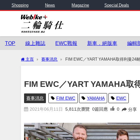
Shopping
News
Magazine
Special Deals
TOP
線上雜誌
EWC戰報
新車．絕版車
編輯
主頁
賽事消息
FIM EWC／YART YAMAHA取得利曼2
FIM EWC／YART YAMAH
賽事消息
FIM EWC
YAMAHA
EWC
2021年06月11日
5,811
次瀏覽
0篇回應
0
分享