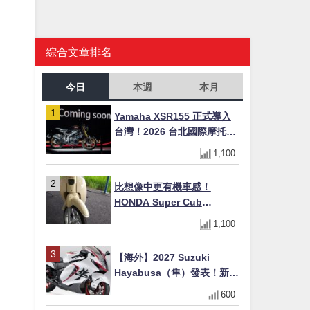
綜合文章排名
今日
本週
本月
Yamaha XSR155 正式導入
台灣！2026 台北國際摩托車
展亮相，70 週年紀念版
1,100
YZF-R 系列限量追加販售
比想像中更有機車感！
HONDA Super Cub
110【Webike愛車精選】
1,100
【海外】2027 Suzuki
Hayabusa（隼）發表！新增
Special Edition 特仕版，全
600
新珍珠白塗裝與專屬配備登