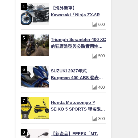
場
【海外新車】
Kawasaki「Ninja ZX-6R」
2027年式北美發表！636cc
600
四缸×銀河銀/暮光藍新色
×KTRC/KIBS電控，11,599
Triumph Scrambler 400 XC
美元起
的狂野造型與公路實用性的
完美結合
500
SUZUKI 2027年式
Burgman 400 ABS 發表！
8/18日本上市、支援E10汽油
400
售價98萬100日圓
Honda Motocompo ×
SEIKO 5 SPORTS 聯名限量
錶登場！重現黃色車身、油
300
箱開關等經典設計
」
【新產品】EFFEX「MT-
譯