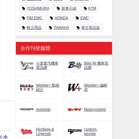
YOSHIMURA
新車介紹
KTM
FIM EWC
HONDA
EWC
騎士用品
YAMAHA
車主有話說
合作刊登媒體
小老婆汽機車
Bike IN 機車資
資訊網
訊網
Webike+ 動画
Webike+ 編輯
紹介
部
motoinfo
Motocyclelist
Heritage &
custom-
Legends
people
戰！小