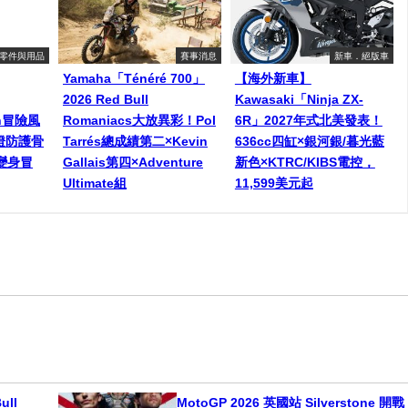
零件與用品
賽事消息
新車．絕版車
Yamaha「Ténéré 700」
【海外新車】
2026 Red Bull
Kawasaki「Ninja ZX-
een冒險風
Romaniacs大放異彩！Pol
6R」2027年式北美發表！
燈防護骨
Tarrés總成績第二×Kevin
636cc四缸×銀河銀/暮光藍
變身冒
Gallais第四×Adventure
新色×KTRC/KIBS電控，
Ultimate組
11,599美元起
ull
MotoGP 2026 英國站 Silverstone 開