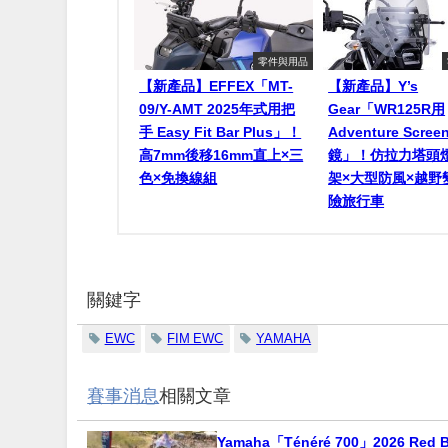
零件與用品
【新產品】EFFEX「MT-
【新產品】Y’s
09/Y-AMT 2025年式用把
Gear「WR125R用
手 Easy Fit Bar Plus」！
Adventure Scr
高7mm後移16mm直上×三
鏡」！仿拉力塔頭
色×免換線組
架×大型防風×越野
險旅行車
關鍵字
EWC
FIM EWC
YAMAHA
賽事消息
相關文章
Yamaha「Ténéré 700」2026 Red B