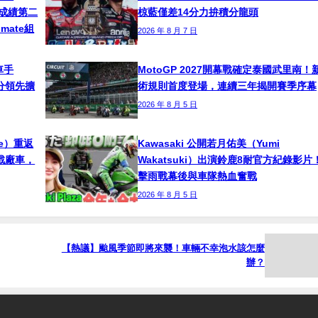
s總成績第二
椋藍僅差14分力拚積分龍頭
timate組
2026 年 8 月 7 日
車手
MotoGP 2027開幕戰確定泰國武里南！
！積分領先擴
術規則首度登場，連續三年揭開賽季序幕
2026 年 8 月 5 日
ne）重返
Kawasaki 公開若月佑美（Yumi
挑戰廠車，
Wakatsuki）出演鈴鹿8耐官方紀錄影片
擊雨戰幕後與車隊熱血奮戰
2026 年 8 月 5 日
【熱議】颱風季節即將來襲！車輛不幸泡水該怎麼
辦？