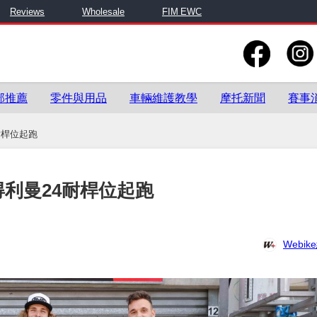
Reviews
Wholesale
FIM EWC
部推薦
零件與用品
車輛維護教學
摩托新聞
賽事
4耐桿位起跑
A取得利曼24耐桿位起跑
Webi