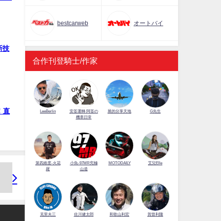
bestcarweb
オートバイ
新技
合作刊登騎士/作家
！直
LeeBerlin
安筌運轉 阿筌の
展的分享天地
G先生
機車日常
第四維度-火花
小魚-97MR究極
MOTODAILY
艾兒Elle
羅
山道
佐川健太郎
克里夫三
和歌山利宏
賀曾利隆