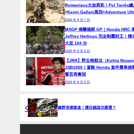
Romaniacs大放異彩！Pol Tarré
×Kevin Gallais第四×Adventure Ul
2026 年 8 月 7 日
MXGP 佛蘭德斯 GP｜Honda HRC 
Jeffrey Herlings 完全制霸封王
大至 104 分
2026 年 8 月 6 日
【JRR】野左根航汰（Kohta Noza
JSB1000！駕駛 Honda 套件賽車
誓言再奪冠
2026 年 8 月 5 日
越野浪潮當道！護目鏡該怎麼選？