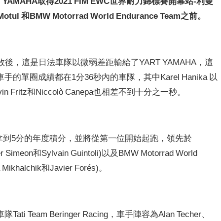
AMAHA取得2021 FIM EWC世界耐力錦標賽開幕站-利曼
ul 和BMW Motorrad World Endurance Team之前。
tul擊敗後，這是日法車隊以微弱差距輸給了YART YAMAHA，這
圈成績都在1分36秒內的車隊，其中Karel Hanika 以
 Fritz和Niccolò Canepa也相差不到十分之一秒。
率先拿到5分的年度積分，並將從第一位開始起跑，領先於
er Simeon和Sylvain Guintoli)以及BMW Motorrad World
a Mikhalchik和Javier Forés)。
Team Beringer Racing，車手陣容為Alan Techer、