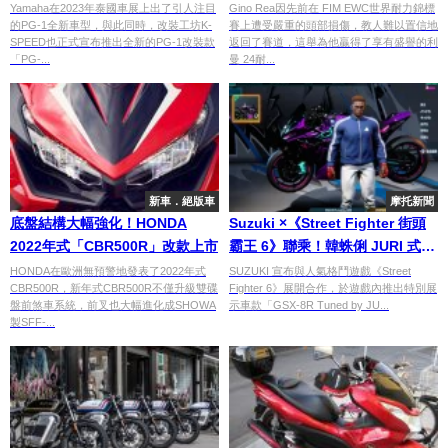
格的融合
神獎
Yamaha在2023年泰國車展上出了引人注目
Gino Rea因先前在 FIM EWC世界耐力錦標
的PG-1全新車型，與此同時，改裝工坊K-
賽上遭受嚴重的頭部損傷，教人難以置信地
SPEED也正式宣布推出全新的PG-1改裝款
返回了賽道，這舉為他贏得了享有盛譽的利
「PG-...
曼 24耐...
新車．絕版車
摩托新聞
底盤結構大幅強化！HONDA
Suzuki ×《Street Fighter 街頭
2022年式「CBR500R」改款上市
霸王 6》聯乘！韓蛛俐 JURI 式樣
GSX-8R 降臨 SF6，免費領限定
HONDA在歐洲無預警地發表了2022年式
SUZUKI 宣布與人氣格鬥遊戲《Street
CBR500R，新年式CBR500R不僅升級雙碟
Fighter 6》展開合作，於遊戲內推出特別展
稱號與道具方法公開
盤前煞車系統，前叉也大幅進化成SHOWA
示車款「GSX-8R Tuned by JU...
製SFF-...