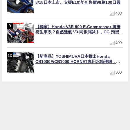
8/18日本上市、支援E10汽油 售價98萬100日圓
400
【獨家】Honda V3R 900 E-Compressor 將推
衍生車系？自然進氣 V3 同步測試中，CG 預想曝
光！
400
【新產品】YOSHIMURA日本推出Honda
CB1000F/CB1000 HORNET專用水箱護網，六
角網紋設計質感升級
300