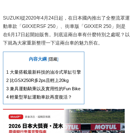
SUZUKI從2020年4月24日起，在日本國內推出了全整流罩運
動車款「GIXXERSF 250」、街車版「GIXXER 250」則是
在6月17日起開始販售。到底這兩台車有什麼特別之處呢？以
下就為大家重新整理一下這兩台車的魅力所在。
內容大綱
[
隱藏
]
1
大量搭載最新科技的油冷式單缸引擎
2
比GSX250R多2ps且輕上20kg
3
兼具運動騎乘以及實用性的Fun Bike
4
輕量型單缸運動車款再度復活？