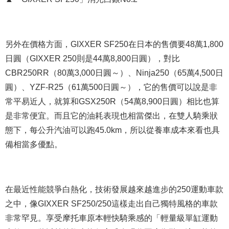
另外在價格方面，GIXXER SF250在日本的售價要48萬1,800
日圓（GIXXER 250則是44萬8,800日圓），對比
CBR250RR（80萬3,000日圓～）、Ninja250（65萬4,500日
圓）、YZF-R25（61萬500日圓～），它的售價可以說是非
常平易近人，就算和GSX250R（54萬8,900日圓）相比也算
是非常便宜。而且它的油耗表現也相當傑出，在雙人騎乘狀
態下，每公升汽油可以跑45.0km，所以從養車成本來看也具
備相當多優點。
在最近性能競爭白熱化，技術發展越來越進步的250運動車款
之中，像GIXXER SF250/250這樣走出自己獨特風格的車款
非常罕見。享受摩托車原本輕快騎乘感的「輕量級單缸運動