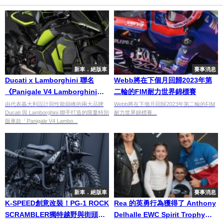
新車．絕版車
賽事消息
Ducati x Lamborghini 聯名
Webb將在下個月回歸2023年第
《Panigale V4 Lamborghini》
二輪的FIM耐力世界錦標賽
正式亮相！全球限量639台 + 專屬
由代表義大利設計與性能巔峰的兩大品牌
Webb將在下個月回歸2023年第二輪的FIM
Ducati 與 Lamborghini 聯手打造的限量特別
耐力世界錦標賽...
配色客製化
版車款「Panigale V4 Lambo...
新車．絕版車
賽事消息
K-SPEED創意改裝！PG-1 ROCK
Rea 的英勇行為獲得了 Anthony
SCRAMBLER獨特越野與街頭風
Delhalle EWC Spirit Trophy精