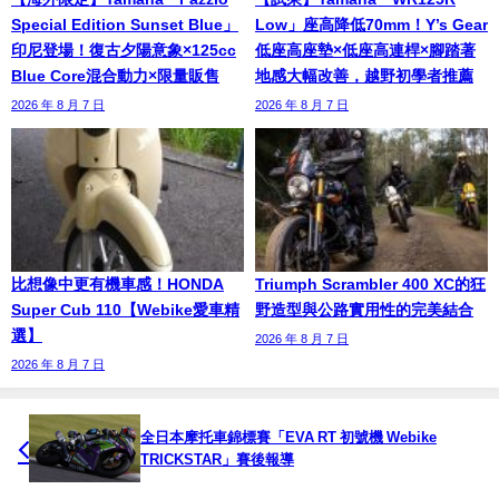
Special Edition Sunset Blue」
Low」座高降低70mm！Y’s Gear
印尼登場！復古夕陽意象×125cc
低座高座墊×低座高連桿×腳踏著
Blue Core混合動力×限量販售
地感大幅改善，越野初學者推薦
2026 年 8 月 7 日
2026 年 8 月 7 日
比想像中更有機車感！HONDA
Triumph Scrambler 400 XC的狂
Super Cub 110【Webike愛車精
野造型與公路實用性的完美結合
選】
2026 年 8 月 7 日
2026 年 8 月 7 日
全日本摩托車錦標賽「EVA RT 初號機 Webike
TRICKSTAR」賽後報導