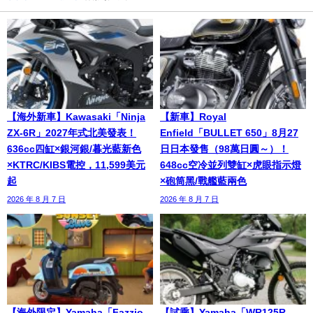
【海外新車】Kawasaki「Ninja
【新車】Royal
ZX-6R」2027年式北美發表！
Enfield「BULLET 650」8月27
636cc四缸×銀河銀/暮光藍新色
日日本發售（98萬日圓～）！
×KTRC/KIBS電控，11,599美元
648cc空冷並列雙缸×虎眼指示燈
起
×砲筒黑/戰艦藍兩色
2026 年 8 月 7 日
2026 年 8 月 7 日
【海外限定】Yamaha「Fazzio
【試乘】Yamaha「WR125R