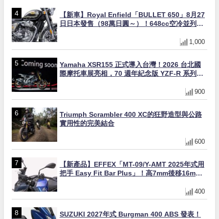
【新車】Royal Enfield「BULLET 650」8月27
日日本發售（98萬日圓～）！648cc空冷並列雙
缸×虎眼指示燈×砲筒黑/戰艦藍兩色
1,000
Yamaha XSR155 正式導入台灣！2026 台北國
際摩托車展亮相，70 週年紀念版 YZF-R 系列限
量追加販售
900
Triumph Scrambler 400 XC的狂野造型與公路
實用性的完美結合
600
【新產品】EFFEX「MT-09/Y-AMT 2025年式用
把手 Easy Fit Bar Plus」！高7mm後移16mm
直上×三色×免換線組
400
SUZUKI 2027年式 Burgman 400 ABS 發表！