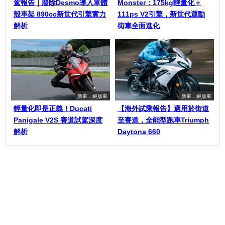
駕報告｜廢除Desmo導入單體
Monster：175kg輕量化＋
殼車架 890cc新世代引擎實力
111ps V2引擎，新世代運動
解析
街車全面進化
新車．絕版車
新車．絕版車
輕量化即是正義！Ducati
【海外試乘報告】適用於街道
Panigale V2S 賽道試駕深度
至賽道，全能型跑車Triumph
解析
Daytona 660