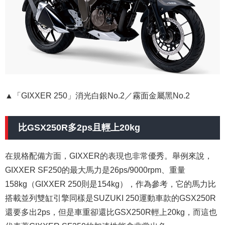
▲「GIXXER 250」消光白銀No.2／霧面金屬黑No.2
比GSX250R多2ps且輕上20kg
在規格配備方面，GIXXER的表現也非常優秀。舉例來說，
GIXXER SF250的最大馬力是26ps/9000rpm、重量
158kg（GIXXER 250則是154kg），作為參考，它的馬力比
搭載並列雙缸引擎同樣是SUZUKI 250運動車款的GSX250R
還要多出2ps，但是車重卻還比GSX250R輕上20kg，而這也