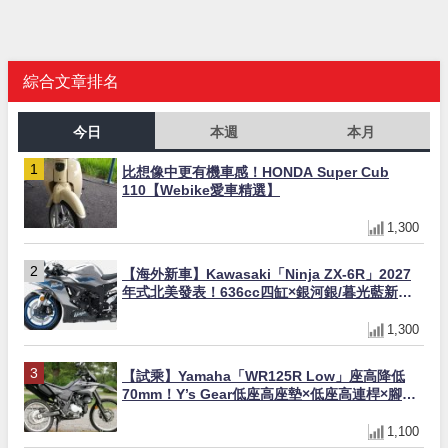
綜合文章排名
今日
本週
本月
比想像中更有機車感！HONDA Super Cub
110【Webike愛車精選】
1,300
【海外新車】Kawasaki「Ninja ZX-6R」2027
年式北美發表！636cc四缸×銀河銀/暮光藍新色
×KTRC/KIBS電控，11,599美元起
1,300
【試乘】Yamaha「WR125R Low」座高降低
70mm！Y’s Gear低座高座墊×低座高連桿×腳踏
著地感大幅改善，越野初學者推薦
1,100