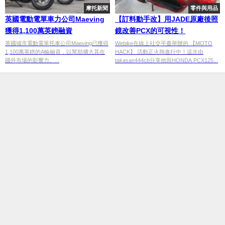
摩托新聞
零件與用品
英國電動電單車力公司Maeving
【訂料動手改】用JADE原廠後照
獲得1,100萬英鎊融資
鏡改善PCX的可視性！
英國城市電動電單托車公司Maeving已獲得
Webike在線上社交平臺舉辦的 【MOTO
1,100萬英鎊的A輪融資，以幫助擴大其在
HACK】 活動正火熱進行中！這次由
國外市場的影響力。...
takasan444cb分享他與HONDA PCX125...