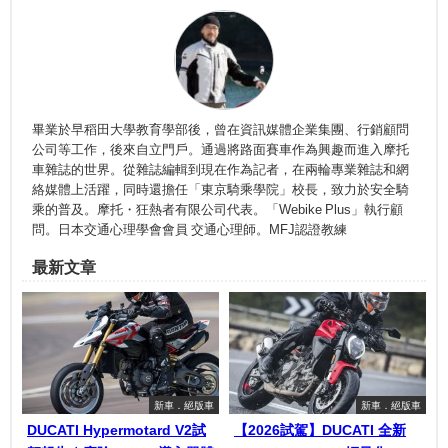
畢業於早稻田大學教育學部後，曾在資訊媒體企業集團、行銷顧問
公司等工作，後來自立門戶。通過將路面賽車作為興趣而進入摩托
車雜誌的世界。從雜誌編輯到現在作為記者，在兩輪專業雜誌和網
絡媒體上活躍，同時還擔任「東京騎乘學院」校長，致力於安全騎
乘的普及。摩托・狂熱者有限公司代表。「Webike Plus」執行顧
問。日本交通心理學會會員 交通心理師。MFJ認證教練
最新文章
新車．絕版車
新車．絕版車
DUCATI Hypermotard V2試
【2026試駕】DUCATI 全新