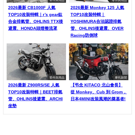
零件與用品
零件與用品
2026最新 CB1000F 人氣
2026最新 Monkey 125 人氣
TOP10改裝特輯｜r’s gear鈦
TOP10改裝特輯｜
合金排氣管、OHLINS TTX後
YOSHIMURA合法認證排氣
避震、HONDA頭燈整流罩
管、OHLINS後避震、OVER
Racing防倒球
零件與用品
摩托新聞
2026最新 Z900RS/SE 人氣
【弔念 KITACO 北山會長】
TOP10改裝特輯｜BEET排氣
從 Monkey、Cub 到 Grom，
管、OHLINS後避震、ARCHI
日本4MINI改裝風潮的奠基者!
坐墊