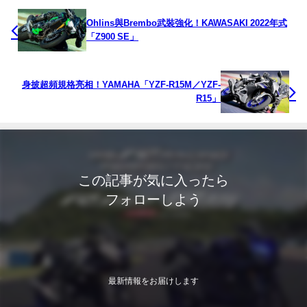
Ohlins與Brembo武裝強化！KAWASAKI 2022年式
「Z900 SE」
身披超頻規格亮相！YAMAHA「YZF-R15M／YZF-
R15」
この記事が気に入ったら
フォローしよう
最新情報をお届けします