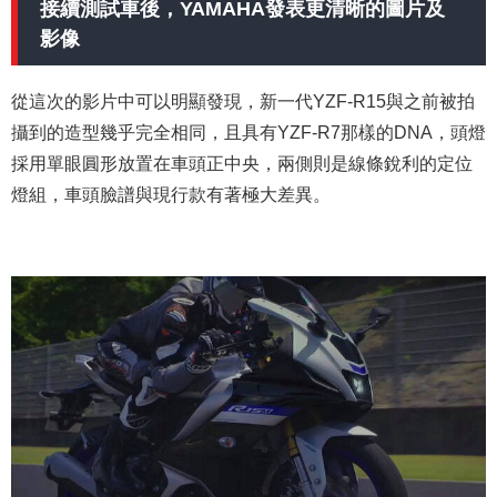
接續測試車後，YAMAHA發表更清晰的圖片及
影像
從這次的影片中可以明顯發現，新一代YZF-R15與之前被拍
攝到的造型幾乎完全相同，且具有YZF-R7那樣的DNA，頭燈
採用單眼圓形放置在車頭正中央，兩側則是線條銳利的定位
燈組，車頭臉譜與現行款有著極大差異。