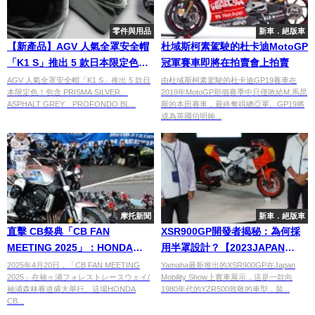
零件與用品
新車．絕版車
【新產品】AGV 人氣全罩安全帽
杜域斯柯素駕駛的杜卡迪MotoGP
「K1 S」推出 5 款日本限定色！
冠軍賽車即將在拍賣會上拍賣
漸層金屬塗裝與亞洲版型同步登
AGV 人氣全罩安全帽「K1 S」推出 5 款日
由杜域斯柯素駕駛的杜卡迪GP19賽車在
本限定色！包含 PRISMA SILVER、
2019年MotoGP那個賽季中只僅敗給M.馬昆
場
ASPHALT GREY、PROFONDO BL...
斯的本田賽車，最終奪得總亞軍。GP19將
成為英國伯明翰...
摩托新聞
新車．絕版車
直擊 CB祭典「CB FAN
XSR900GP開發者揭秘：為何採
MEETING 2025」：HONDA
用半罩設計？【2023JAPAN
CB1000F Concept 獨家揭秘！
MOBILITY SHOW】
2025年4月20日，「CB FAN MEETING
Yamaha最新推出的XSR900GP在Japan
2025」在袖ヶ浦フォレストレースウェイ/
Mobility Show上實車展示，這是一款向
袖浦森林賽道盛大舉行。這場HONDA
1980年代的YZR500致敬的車型，裝...
CB...