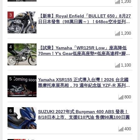
1,200
【新車】Royal Enfield「BULLET 650」8月27
日日本發售（98萬日圓～）！648cc空冷並列雙
缸×虎眼指示燈×砲筒黑/戰艦藍兩色
1,200
【試乘】Yamaha「WR125R Low」座高降低
70mm！Y’s Gear低座高座墊×低座高連桿×腳踏
著地感大幅改善，越野初學者推薦
1,100
Yamaha XSR155 正式導入台灣！2026 台北國
際摩托車展亮相，70 週年紀念版 YZF-R 系列限
量追加販售
800
SUZUKI 2027年式 Burgman 400 ABS 發表！
8/18日本上市、支援E10汽油 售價98萬100日圓
400