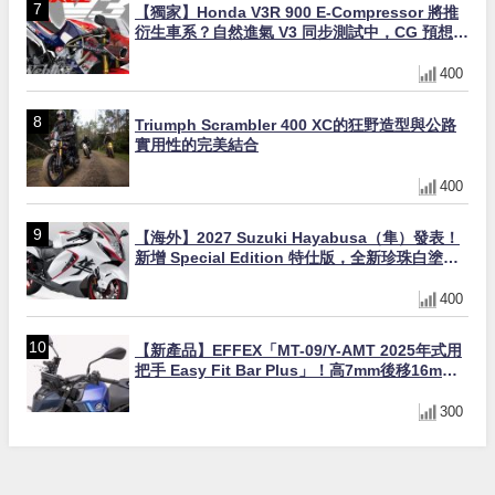
【獨家】Honda V3R 900 E-Compressor 將推
衍生車系？自然進氣 V3 同步測試中，CG 預想曝
光！
400
Triumph Scrambler 400 XC的狂野造型與公路
實用性的完美結合
400
【海外】2027 Suzuki Hayabusa（隼）發表！
新增 Special Edition 特仕版，全新珍珠白塗裝
與專屬配備登場
400
【新產品】EFFEX「MT-09/Y-AMT 2025年式用
把手 Easy Fit Bar Plus」！高7mm後移16mm
直上×三色×免換線組
300