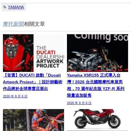
YAMAHA
摩托新聞
相關文章
【首選】DUCATI 啟動「Ducati
Yamaha XSR155 正式導入台
Artwork Project」｜設計師藝術
灣！2026 台北國際摩托車展亮
作品將於全球專賣店展出
相，70 週年紀念版 YZF-R 系列
限量追加販售
2026 年 8 月 6 日
2026 年 8 月 6 日