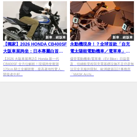
新車．絕版車
新車．絕版車
【獨家】2026 HONDA CB400SF
永動機現身！？全球首款「自充
大阪車展跨坐：日本專屬白首
電太陽能電動機車／電單車」發
發、座高解析，開發者證實 TBW
表，展開巨大面板即可無補給行
【2026 大阪車展專訪】Honda 新一代
儘管電動機車/電單車（EV Bike）日益普
CB400SF 全方位解析！現場跨坐實測
及，但續航里程與充電基礎設施不足仍是無
模擬 VTEC 加速感
駛
170cm 騎士全腳踏實，座高著地性驚人。
法完全克服的限制。歐洲建築設計事務所
開發者中村...
「MASK Archi...