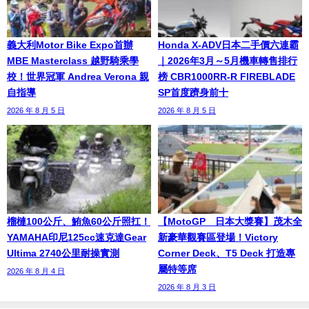
義大利Motor Bike Expo首辦
Honda X-ADV日本二手價六連霸
MBE Masterclass 越野騎乘學
｜2026年3月～5月機車轉售排行
校！世界冠軍 Andrea Verona 親
榜 CBR1000RR-R FIREBLADE
自指導
SP首度躋身前十
2026 年 8 月 5 日
2026 年 8 月 5 日
榴槤100公斤、鮪魚60公斤照扛！
【MotoGP™日本大獎賽】茂木全
YAMAHA印尼125cc速克達Gear
新豪華觀賽區登場！Victory
Ultima 2740公里耐操實測
Corner Deck、T5 Deck 打造專
屬特等席
2026 年 8 月 4 日
2026 年 8 月 3 日