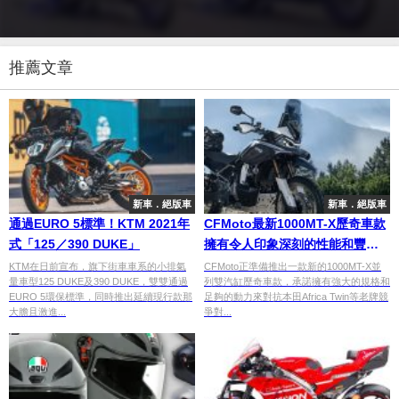
推薦文章
新車．絕版車
新車．絕版車
通過EURO 5標準！KTM 2021年
CFMoto最新1000MT-X歷奇車款
式「125／390 DUKE」
擁有令人印象深刻的性能和豐富
的標準配置
KTM在日前宣布，旗下街車車系的小排氣
CFMoto正準備推出一款新的1000MT-X並
量車型125 DUKE及390 DUKE，雙雙通過
列雙汽缸歷奇車款，承諾擁有強大的規格和
EURO 5環保標準，同時推出延續現行款那
足夠的動力來對抗本田Africa Twin等老牌競
大膽且激進...
爭對...