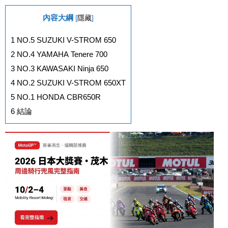
內容大綱
[
隱藏
]
1
NO.5 SUZUKI V-STROM 650
2
NO.4 YAMAHA Tenere 700
3
NO.3 KAWASAKI Ninja 650
4
NO.2 SUZUKI V-STROM 650XT
5
NO.1 HONDA CBR650R
6
結論