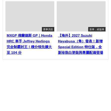
賽事消息
新車．絕版車
MXGP 佛蘭德斯 GP｜Honda
【海外】2027 Suzuki
HRC 車手 Jeffrey Herlings
Hayabusa（隼）發表！新增
完全制霸封王！積分領先擴大
Special Edition 特仕版，全
至 104 分
新珍珠白塗裝與專屬配備登場