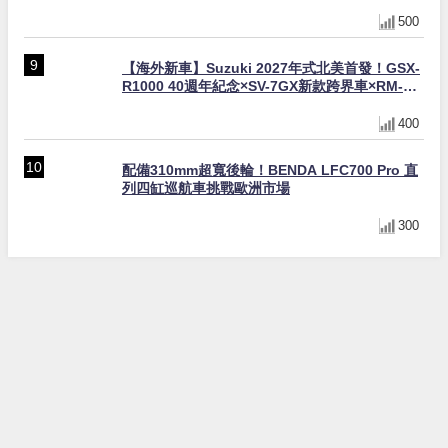
500
【海外新車】Suzuki 2027年式北美首發！GSX-
R1000 40週年紀念×SV-7GX新款跨界車×RM-
Z450 Ken Roczen冠軍套件
400
配備310mm超寬後輪！BENDA LFC700 Pro 直
列四缸巡航車挑戰歐洲市場
300