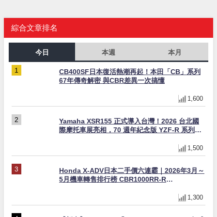
綜合文章排名
今日
本週
本月
CB400SF日本復活熱潮再起！本田「CB」系列
67年傳奇解密 與CBR差異一次搞懂
1,600
Yamaha XSR155 正式導入台灣！2026 台北國
際摩托車展亮相，70 週年紀念版 YZF-R 系列限
量追加販售
1,500
Honda X-ADV日本二手價六連霸｜2026年3月～
5月機車轉售排行榜 CBR1000RR-R
FIREBLADE SP首度躋身前十
1,300