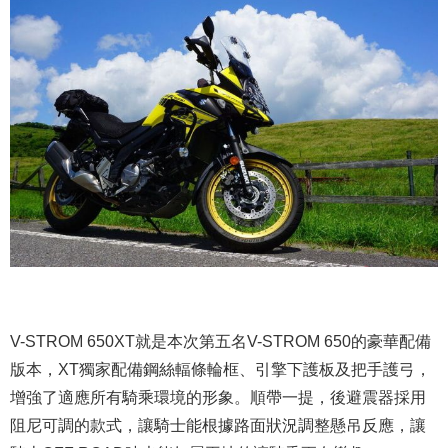
V-STROM 650XT就是本次第五名V-STROM 650的豪華配備
版本，XT獨家配備鋼絲輻條輪框、引擎下護板及把手護弓，
增強了適應所有騎乘環境的形象。順帶一提，後避震器採用
阻尼可調的款式，讓騎士能根據路面狀況調整懸吊反應，讓