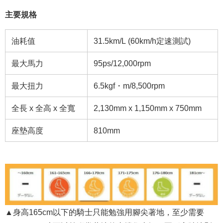
主要規格
油耗值
31.5km/L (60km/h定速測試)
最大馬力
95ps/12,000rpm
最大扭力
6.5kgf・m/8,500rpm
全長 x 全高 x 全寬
2,130mm x 1,150mm x 750mm
座墊高度
810mm
▲身高165cm以下的騎士只能勉強用腳尖著地，至少需要