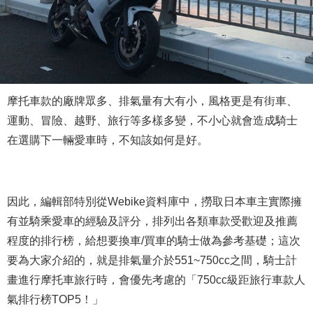
摩托車款的廠牌眾多、排氣量有大有小，風格更是有街車、
運動、冒險、越野、旅行等多樣多變，不小心就會造成騎士
在選購下一輛愛車時，不知該如何是好。
因此，編輯部特別從Webike資料庫中，撈取日本車主實際擁
有並騎乘愛車的經驗及評分，排列出各類車款受歡迎及推薦
程度的排行榜，給想要換車/買車的騎士做為參考基礎；這次
要為大家介紹的，就是排氣量介於551~750cc之間，騎士計
畫進行摩托車旅行時，會優先考慮的「750cc級距旅行車款人
氣排行榜TOP5！」