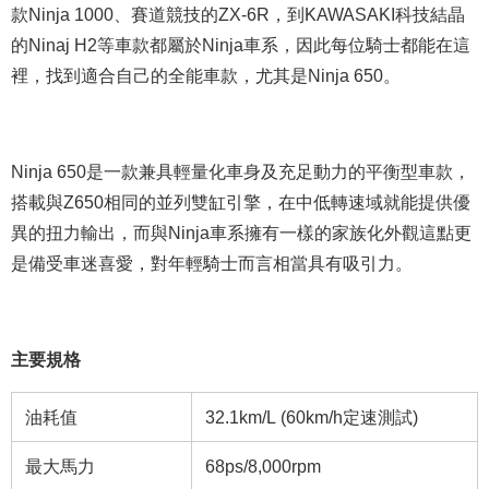
款Ninja 1000、賽道競技的ZX-6R，到KAWASAKI科技結晶
的Ninaj H2等車款都屬於Ninja車系，因此每位騎士都能在這
裡，找到適合自己的全能車款，尤其是Ninja 650。
Ninja 650是一款兼具輕量化車身及充足動力的平衡型車款，
搭載與Z650相同的並列雙缸引擎，在中低轉速域就能提供優
異的扭力輸出，而與Ninja車系擁有一樣的家族化外觀這點更
是備受車迷喜愛，對年輕騎士而言相當具有吸引力。
主要規格
油耗值
32.1km/L (60km/h定速測試)
最大馬力
68ps/8,000rpm