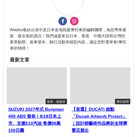
Webike集結台港中及日本各地熱愛摩托車的編輯團隊，為您帶來最
新、最全面的資訊！我們涵蓋來自日本、香港、中國大陸和台灣的
業界動態、新車發布、騎行活動等精彩內容，滿足您對電單車/摩托
車的熱情！
最新文章
新車．絕版車
摩托新聞
SUZUKI 2027年式 Burgman
【首選】DUCATI 啟動
400 ABS 發表！8/18日本上
「Ducati Artwork Project」
市、支援E10汽油 售價98萬
｜設計師藝術作品將於全球專
100日圓
賣店展出