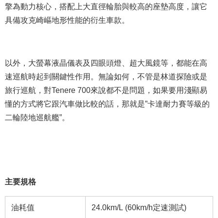
擎為動力核心，搭配上大直徑輪胎與較高的座墊高度，讓它
具備攻克崎嶇地形性能的衍生車款。
以外，大螢幕液晶儀表及四眼頭燈、超大風鏡等，都能在高
速巡航時起到關鍵性作用。無論如何，不管是林道探險或是
旅行巡航，對Tenere 700來說都不是問題，如果要用淺顯易
懂的方式將它跟汽車做比較的話，那就是”卡達耐力賽等級的
二輪陸地巡航艦”。
主要規格
油耗值
24.0km/L (60km/h定速測試)