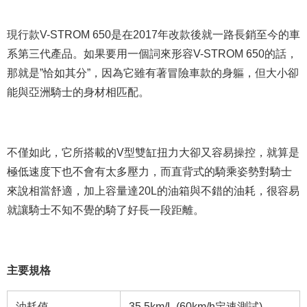
現行款V-STROM 650是在2017年改款後就一路長銷至今的車
系第三代產品。如果要用一個詞來形容V-STROM 650的話，
那就是”恰如其分”，因為它雖有著冒險車款的身軀，但大小卻
能與亞洲騎士的身材相匹配。
不僅如此，它所搭載的V型雙缸扭力大卻又容易操控，就算是
極低速度下也不會有太多壓力，而直背式的騎乘姿勢對騎士
來說相當舒適，加上容量達20L的油箱與不錯的油耗，很容易
就讓騎士不知不覺的騎了好長一段距離。
主要規格
油耗值
35.5km/L (60km/h定速測試)