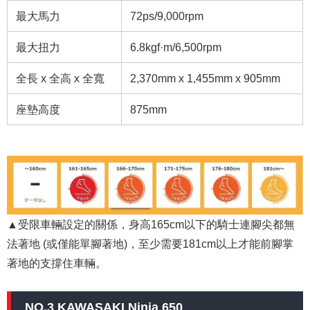
最大馬力
72ps/9,000rpm
最大扭力
6.8kgf·m/6,500rpm
全長 x 全高 x 全寬
2,370mm x 1,455mm x 905mm
座墊高度
875mm
▲受限車輛設定的關係，身高165cm以下的騎士連腳尖都無
法著地 (或僅能單腳著地)，至少需要181cm以上才能前腳掌
著地的支撐住車輛。
NO.3 KAWASAKI Ninja 650