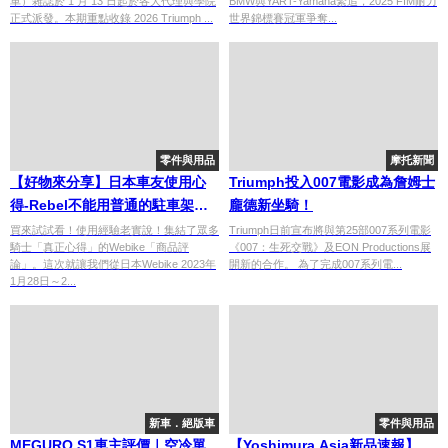
車）雜誌於 1 月 13 日起於各大代理與學院
BMW與YART-Yamaha緊追，2025 FIM耐力
正式派發。本期重點收錄 2026 Triumph ...
世界錦標賽冠軍爭奪...
零件與用品
摩托新聞
【好物來分享】日本車友使用心
Triumph投入007電影成為詹姆士
得-Rebel不能用普通的駐車架，
龐德新坐騎！
維修保養的完美解決方案
買來試試看！使用經驗老實說！集結了眾多
Triumph日前宣布將與第25部007系列電影
騎士「真正心得」的Webike「商品評
《007：生死交戰》及EON Productions展
論」。這次就讓我們從日本Webike 2023年
開新的合作。 為了完成007系列電...
1月28日～2...
新車．絕版車
零件與用品
MEGURO S1車主評價｜空冷單
【Yoshimura Asia新品速報】