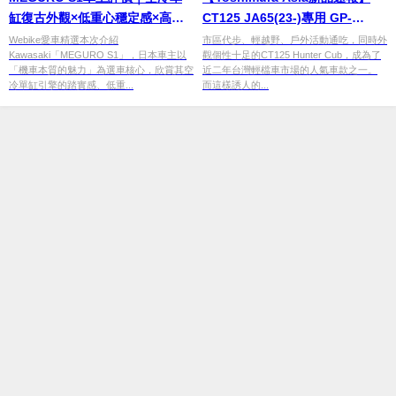
缸復古外觀×低重心穩定感×高質
CT125 JA65(23-)專用 GP-
感做工，Kawasaki復古街車完整
MAGNUM Type-Up 全段排氣管
Webike愛車精選本次介紹
市區代步、輕越野、戶外活動通吃，同時外
Kawasaki「MEGURO S1」，日本車主以
觀個性十足的CT125 Hunter Cub，成為了
心得【Webike愛車精選】
登場：千呼萬喚始出來，新年式
「機車本質的魅力」為選車核心，欣賞其空
近二年台灣輕檔車市場的人氣車款之一。
終於有得改！
冷單缸引擎的踏實感、低重...
而這樣誘人的...