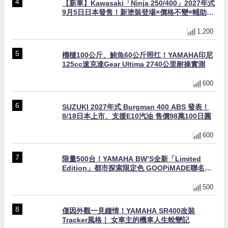
【新車】Kawasaki「Ninja 250/400」2027年式
9月5日日本發售！新塗裝登場×價格不變×輔助滑
動式離合器×LED頭燈標配
1,200
榴槤100公斤、鮪魚60公斤照扛！YAMAHA印尼
125cc速克達Gear Ultima 2740公里耐操實測
600
SUZUKI 2027年式 Burgman 400 ABS 發表！
8/18日本上市、支援E10汽油 售價98萬100日圓
600
限量500台！YAMAHA BW’S全新「Limited
Edition」都市探索限定色 GOOPiMADE聯名包
同步登場
500
僅因外觀一見鍾情！YAMAHA SR400改裝
Tracker風格｜ 女車主的機車人生蛻變記