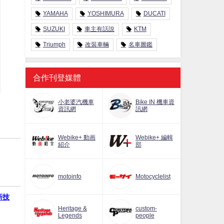
YAMAHA
YOSHIMURA
DUCATI
SUZUKI
車主有話說
KTM
Triumph
改裝車輛
名車圖鑑
合作刊登媒體
小老婆汽機車
Bike IN 機車資
資訊網
訊網
Webike+ 動画
Webike+ 編輯
紹介
部
motoinfo
Motocyclelist
新技
Heritage &
custom-
Legends
people