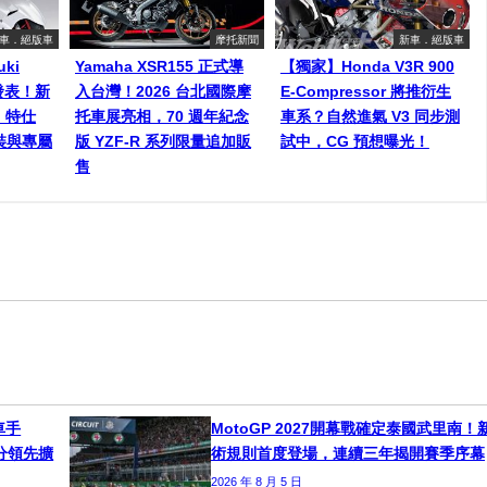
車．絕版車
摩托新聞
新車．絕版車
ki
Yamaha XSR155 正式導
【獨家】Honda V3R 900
）發表！新
入台灣！2026 台北國際摩
E-Compressor 將推衍生
on 特仕
托車展亮相，70 週年紀念
車系？自然進氣 V3 同步測
裝與專屬
版 YZF-R 系列限量追加販
試中，CG 預想曝光！
售
車手
MotoGP 2027開幕戰確定泰國武里南！
！積分領先擴
術規則首度登場，連續三年揭開賽季序幕
2026 年 8 月 5 日