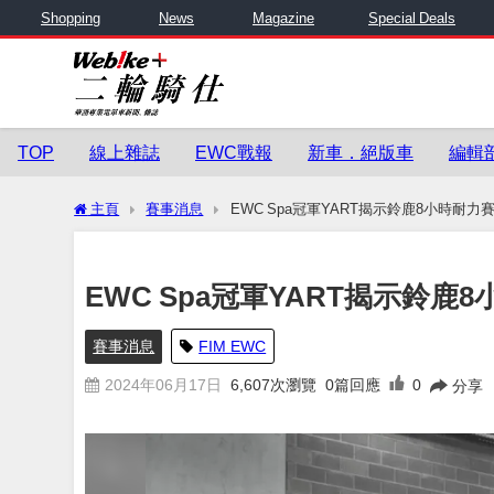
Shopping
News
Magazine
Special Deals
TOP
線上雜誌
EWC戰報
新車．絕版車
編輯
主頁
賽事消息
EWC Spa冠軍YART揭示鈴鹿8小時耐力
EWC Spa冠軍YART揭示鈴鹿
賽事消息
FIM EWC
2024年06月17日
6,607
次瀏覽
0篇回應
0
分享