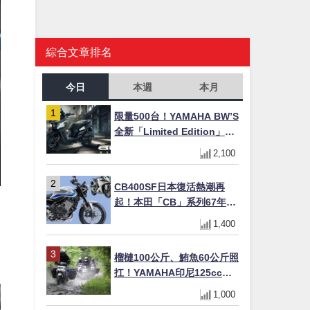
綜合文章排名
今日
本週
本月
限量500台！YAMAHA BW’S
全新「Limited Edition」都
市探索限定色 GOOPiMADE
2,100
聯名包同步登場
CB400SF日本復活熱潮再
起！本田「CB」系列67年傳
奇解密 與CBR差異一次搞懂
1,400
榴槤100公斤、鮪魚60公斤照
扛！YAMAHA印尼125cc速
克達Gear Ultima 2740公里
1,000
耐操實測