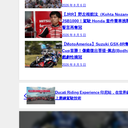
2026 年 8 月 6 日
【JRR】野左根航汰（Kohta Noza
JSB1000！駕駛 Honda 套件賽車
誓言再奪冠
2026 年 8 月 5 日
【MotoAmerica】Suzuki GSX-8R
Cup首勝！傷癒復出菩提·佩吉(Bodhi P
戲劇性摘冠
2026 年 8 月 5 日
Ducati Riding Experience 印尼站，在
上磨練駕駛技術