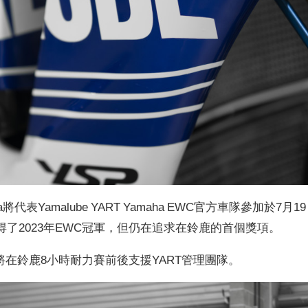
 Hanika將代表Yamalube YART Yamaha EWC官方車隊參加於7月19
了2023年EWC冠軍，但仍在追求在鈴鹿的首個獎項。
a還將在鈴鹿8小時耐力賽前後支援YART管理團隊。