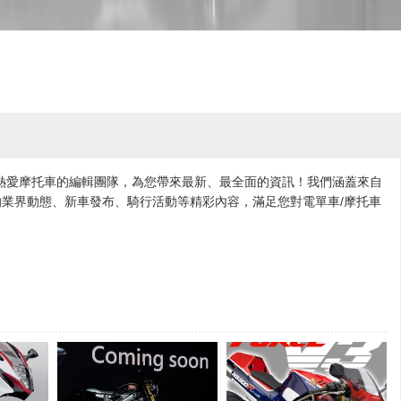
各地熱愛摩托車的編輯團隊，為您帶來最新、最全面的資訊！我們涵蓋來自
業界動態、新車發布、騎行活動等精彩內容，滿足您對電單車/摩托車