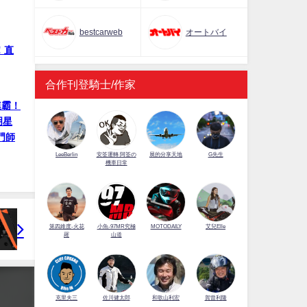
bestcarweb
オートバイ
！直
合作刊登騎士/作家
連霸！
明星
門師
LeeBerlin
安筌運轉 阿筌の
展的分享天地
G先生
機車日常
第四維度-火花
小魚-97MR究極
MOTODAILY
艾兒Elle
羅
山道
佐川健太郎
克里夫三
和歌山利宏
賀曾利隆