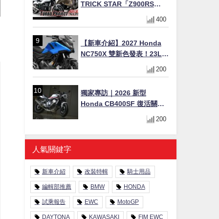
TRICK STAR「Z900RS
TURBO Project」直指超越
400
Ducati Superleggera性能
【新車介紹】2027 Honda
NC750X 雙新色發表！23L
假油箱置物空間、28.3km/L
200
超省油 400km 續航冒險車全
解析
獨家專訪｜2026 新型
Honda CB400SF 復活關
鍵！沒有 VTEC 為何還能體
200
驗兩段加速感？
人氣關鍵字
新車介紹
改裝特輯
騎士用品
編輯部推薦
BMW
HONDA
試乘報告
EWC
MotoGP
DAYTONA
KAWASAKI
FIM EWC