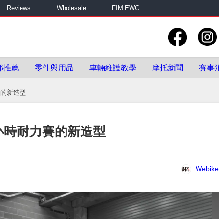
Reviews
Wholesale
FIM EWC
部推薦
零件與用品
車輛維護教學
摩托新聞
賽事
賽的新造型
8小時耐力賽的新造型
Webi