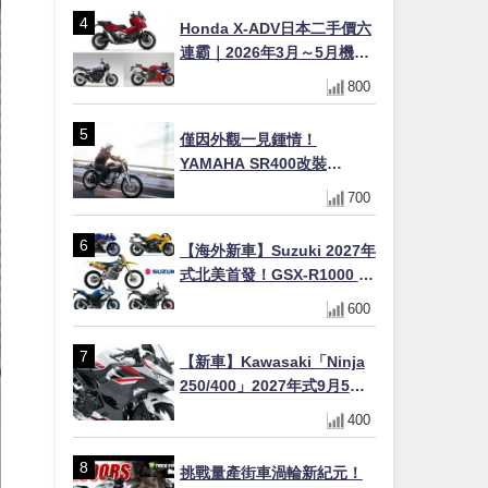
Honda X-ADV日本二手價六
連霸｜2026年3月～5月機車
轉售排行榜 CBR1000RR-R
800
FIREBLADE SP首度躋身前
十
僅因外觀一見鍾情！
YAMAHA SR400改裝
Tracker風格｜ 女車主的機車
700
人生蛻變記
【海外新車】Suzuki 2027年
式北美首發！GSX-R1000 40
週年紀念×SV-7GX新款跨界
600
車×RM-Z450 Ken Roczen
冠軍套件
【新車】Kawasaki「Ninja
250/400」2027年式9月5日
日本發售！新塗裝登場×價格
400
不變×輔助滑動式離合器
×LED頭燈標配
挑戰量產街車渦輪新紀元！