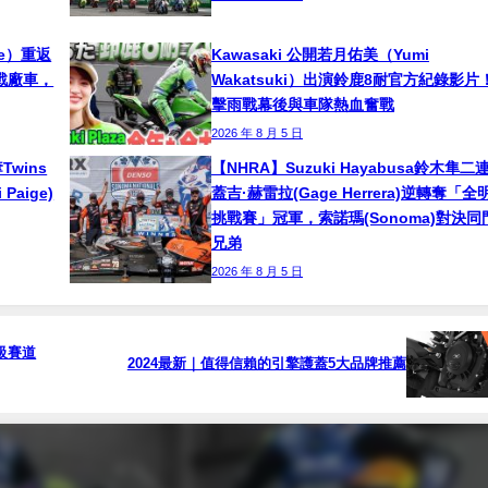
ne）重返
Kawasaki 公開若月佑美（Yumi
挑戰廠車，
Wakatsuki）出演鈴鹿8耐官方紀錄影片
擊雨戰幕後與車隊熱血奮戰
2026 年 8 月 5 日
奪Twins
【NHRA】Suzuki Hayabusa鈴木隼二
aige)
蓋吉·赫雷拉(Gage Herrera)逆轉奪「全
挑戰賽」冠軍，索諾瑪(Sonoma)對決同
兄弟
2026 年 8 月 5 日
世界級賽道
2024最新｜值得信賴的引擎護蓋5大品牌推薦