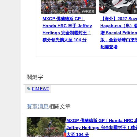
賽事消息
新
MXGP 佛蘭德斯 GP｜
【海外】2027 Suzu
Honda HRC 車手 Jeffrey
Hayabusa（隼
Herlings 完全制霸封王！
增 Special Editi
積分領先擴大至 104 分
版，全新珍珠白塗
配備登場
關鍵字
FIM EWC
賽事消息
相關文章
MXGP 佛蘭德斯 GP｜Honda HRC 
Jeffrey Herlings 完全制霸封王
大至 104 分