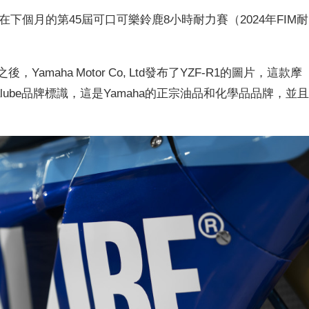
C官方車隊在下個月的第45屆可口可樂鈴鹿8小時耐力賽（2024年FIM耐
Yamaha Motor Co, Ltd發布了YZF-R1的圖片，這款摩
ube品牌標識，這是Yamaha的正宗油品和化學品品牌，並