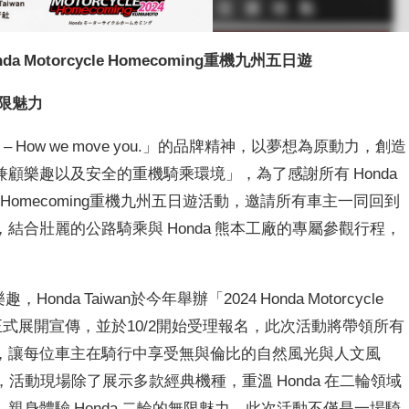
nda Motorcycle Homecoming
重機九州五日遊
限魅力
 – How we move you.
」的品牌精神，以夢想為原動力，創造
兼顧樂趣以及安全的重機騎乘環境」，為了感謝所有
Honda
 Homecoming
重機九州五日遊活動，邀請所有車主一同回到
，結合壯麗的公路騎乘與
Honda
熊本工廠的專屬參觀行程，
樂趣，
Honda Taiwan
於今年舉辦「
2024 Honda Motorcycle
正式展開宣傳，並於
10/2
開始受理報名，此次活動將帶領所有
，讓每位車主在騎行中享受無與倫比的自然風光與人文風
，活動現場除了展示多款經典機種，重溫
Honda
在二輪領域
，親身體驗
Honda
二輪的無限魅力。此次活動不僅是一場騎