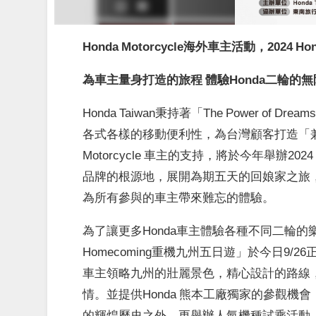
Honda Motorcycle
海外車主活動，
2024 Ho
為車主量身打造的旅程
體驗
Honda
二輪的無
Honda Taiwan
秉持著「
The Power of Dreams
各式各樣的移動便利性，為台灣顧客打造「
Motorcycle
車主的支持，將於今年舉辦
2024
品牌的根源地，展開為期五天的回娘家之旅
為所有參與的車主帶來難忘的體驗。
為了讓更多
Honda
車主體驗各種不同二輪的
Homecoming
重機九州五日遊」於今日
9/26
車主領略九州的壯麗景色，精心設計的路線
情。並提供
Honda
熊本工廠獨家的參觀機會
的輝煌歷史之外，更舉辦人氣機種試乘活動