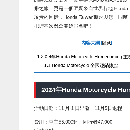
乘之旅，更是一個匯聚來自世界各地
Honda
珍貴的回憶，
Honda Taiwan
期盼與您一同踏
把握本次機會開始報名吧！
內容大綱
[
隱藏
]
1
2024年Honda Motorcycle Homecomin
1.1
Honda Motorcycle 全國經銷據點
2024
年
Honda Motorcycle H
活動日期：
11
月
1
日出發
– 11
月
5
日返程
費用：車主
55,000
起、同行者
47,000