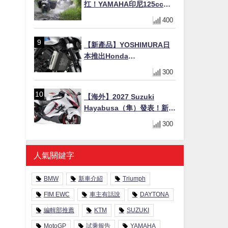
扛！YAMAHA印尼125cc速
克達Gear Ultima 2740公里
400
耐操實測
【新產品】YOSHIMURA日
本推出Honda
CB1000F/CB1000 HORNET
300
專用水箱護網，六角網紋設
計質感升級
【海外】2027 Suzuki
Hayabusa（隼）發表！新增
Special Edition 特仕版，全
300
新珍珠白塗裝與專屬配備登
場
人氣關鍵字
BMW
新車介紹
Triumph
FIM EWC
車主有話說
DAYTONA
編輯部推薦
KTM
SUZUKI
MotoGP
試乘報告
YAMAHA