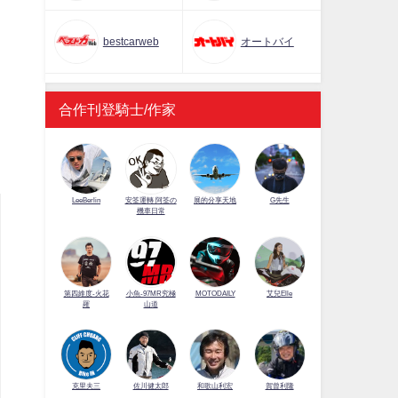
bestcarweb
オートバイ
合作刊登騎士/作家
LeeBerlin
安筌運轉 阿筌の
展的分享天地
G先生
機車日常
第四維度-火花
小魚-97MR究極
MOTODAILY
艾兒Elle
羅
山道
佐川健太郎
克里夫三
和歌山利宏
賀曾利隆