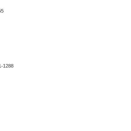
55
1-1288