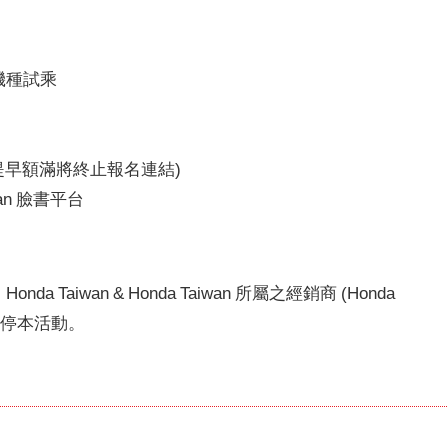
機種試乘
提早額滿將終止報名連結
)
an
臉書平台
，
Honda Taiwan & Honda Taiwan
所屬之經銷商
(Honda
暫停本活動。