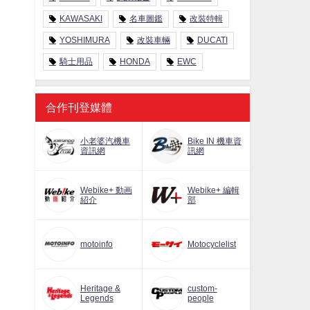
KAWASAKI
名車圖鑑
改裝特輯
YOSHIMURA
改裝車輛
DUCATI
騎士用品
HONDA
EWC
合作刊登媒體
小老婆汽機車
Bike IN 機車資
資訊網
訊網
Webike+ 動画
Webike+ 編輯
紹介
部
motoinfo
Motocyclelist
Heritage &
custom-
Legends
people