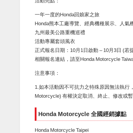
活動亮點：
一年一度的
Honda
回娘家之旅
Honda
熊本工廠導覽、經典機種展示、人氣
九州最美公路重機巡禮
活動專屬套頭風衣
正式報名日期：
10
月
1
日啟動
– 10
月
3
日
(
若
相關報名連結，請至
Honda Motorcycle Taiw
注意事項：
1.
如本活動因不可抗力之特殊原因無法執行
Motorcycle)
有權決定取消、終止、修改或
Honda Motorcycle
全國經銷據點
Honda Motorcycle Taipei