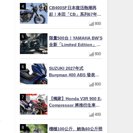
十
CB400SF日本復活熱潮再
起！本田「CB」系列67年傳
奇解密 與CBR差異一次搞懂
800
限量500台！YAMAHA BW’S
全新「Limited Edition」都
市探索限定色 GOOPiMADE
800
聯名包同步登場
SUZUKI 2027年式
Burgman 400 ABS 發表！
8/18日本上市、支援E10汽油
800
售價98萬100日圓
【獨家】Honda V3R 900 E-
Compressor 將推衍生車
系？自然進氣 V3 同步測試
400
中，CG 預想曝光！
榴槤100公斤、鮪魚60公斤照