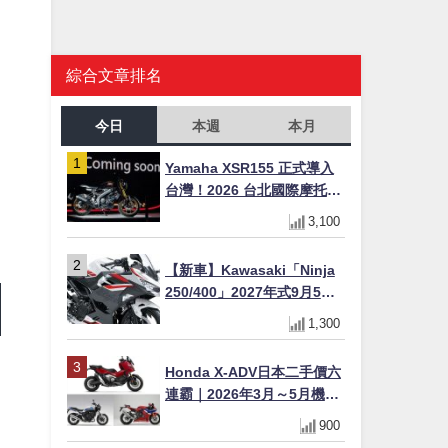
綜合文章排名
今日
本週
本月
Yamaha XSR155 正式導入
台灣！2026 台北國際摩托車
展亮相，70 週年紀念版
3,100
YZF-R 系列限量追加販售
【新車】Kawasaki「Ninja
250/400」2027年式9月5日
日本發售！新塗裝登場×價格
1,300
不變×輔助滑動式離合器
×LED頭燈標配
Honda X-ADV日本二手價六
連霸｜2026年3月～5月機車
轉售排行榜 CBR1000RR-R
900
FIREBLADE SP首度躋身前