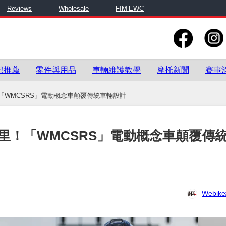
Reviews
Wholesale
FIM EWC
部推薦
零件與用品
車輛維護教學
摩托新聞
賽事
！「WMCSRS」電動概念車顛覆傳統車輛設計
公里！「WMCSRS」電動概念車顛覆傳
Webi