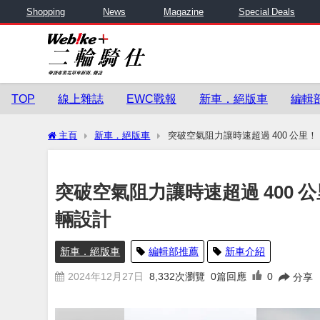
Shopping
News
Magazine
Special Deals
TOP
線上雜誌
EWC戰報
新車．絕版車
編輯
主頁
新車．絕版車
突破空氣阻力讓時速超過 400 公里
突破空氣阻力讓時速超過 400 
輛設計
新車．絕版車
編輯部推薦
新車介紹
2024年12月27日
8,332
次瀏覽
0篇回應
0
分享