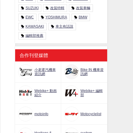
SUZUKI
改裝特輯
改裝車輛
EWC
YOSHIMURA
BMW
KAWASAKI
車主有話說
編輯部推薦
合作刊登媒體
小老婆汽機車
Bike IN 機車資
資訊網
訊網
Webike+ 動画
Webike+ 編輯
紹介
部
motoinfo
Motocyclelist