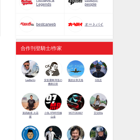
Heritage &
custom-
Legends
people
bestcarweb
オートバイ
合作刊登騎士/作家
LeeBerlin
安筌運轉 阿筌の
展的分享天地
G先生
機車日常
第四維度-火花
小魚-97MR究極
MOTODAILY
艾兒Elle
羅
山道