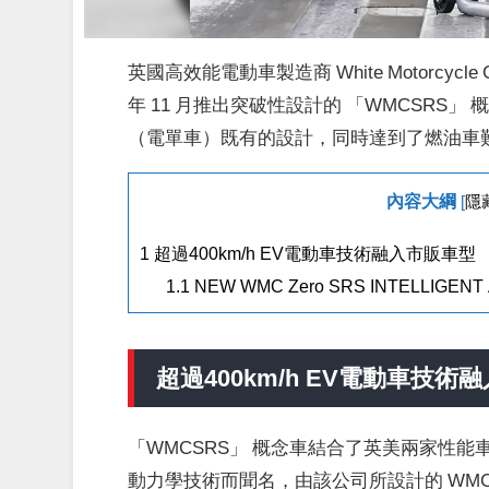
英國高效能電動車製造商 White Motorcycle Co
年 11 月推出突破性設計的 「WMCSR
（電單車）既有的設計，同時達到了燃油車
內容大綱
[
隱
1
超過400km/h EV電動車技術融入市販車型
1.1
NEW WMC Zero SRS INTELLIGEN
超過
400km/h EV電動車技術
融
「WMCSRS」 概念車結合了英美兩家性能車廠的頂尖
動力學技術而聞名，由該公司所設計的 WMC