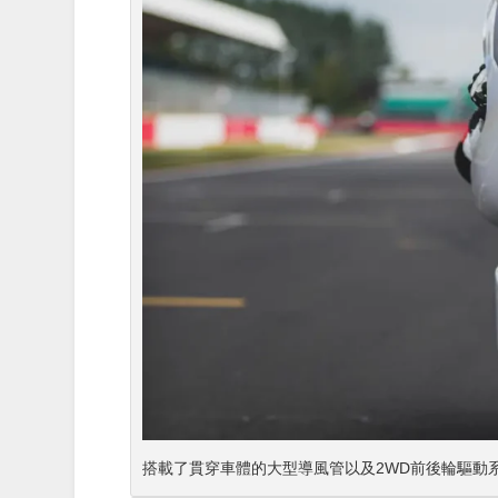
搭載了貫穿車體的大型導風管以及2WD前後輪驅動