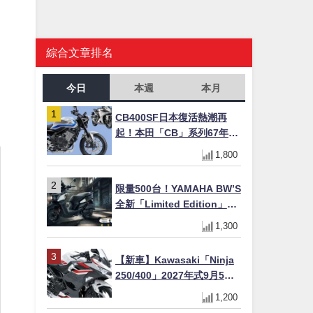
綜合文章排名
今日
本週
本月
CB400SF日本復活熱潮再
起！本田「CB」系列67年傳
奇解密 與CBR差異一次搞懂
1,800
限量500台！YAMAHA BW’S
全新「Limited Edition」都
市探索限定色 GOOPiMADE
1,300
聯名包同步登場
【新車】Kawasaki「Ninja
250/400」2027年式9月5日
日本發售！新塗裝登場×價格
1,200
不變×輔助滑動式離合器