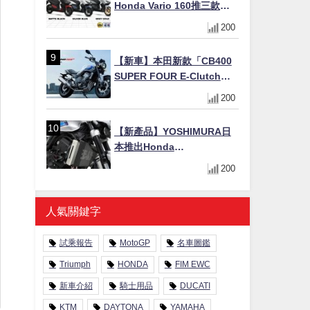
Honda Vario 160推三款新
色！售價10,498令吉(約台幣
200
7.1萬/港幣1.99萬)
【新車】本田新款「CB400
SUPER FOUR E-Clutch」
99萬8800日圓上市 8/21登場
200
新設計直列四缸引擎58匹馬
力動力升級
【新產品】YOSHIMURA日
本推出Honda
CB1000F/CB1000 HORNET
200
專用水箱護網，六角網紋設
計質感升級
人氣關鍵字
試乘報告
MotoGP
名車圖鑑
Triumph
HONDA
FIM EWC
新車介紹
騎士用品
DUCATI
KTM
DAYTONA
YAMAHA