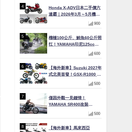
×LED頭燈標配
Honda X-ADV日本二手價六
連霸｜2026年3月～5月機車
轉售排行榜 CBR1000RR-R
900
FIREBLADE SP首度躋身前
十
榴槤100公斤、鮪魚60公斤照
扛！YAMAHA印尼125cc速
克達Gear Ultima 2740公里
600
耐操實測
【海外新車】Suzuki 2027年
式北美首發！GSX-R1000 40
週年紀念×SV-7GX新款跨界
500
車×RM-Z450 Ken Roczen
冠軍套件
僅因外觀一見鍾情！
YAMAHA SR400改裝
Tracker風格｜ 女車主的機車
500
人生蛻變記
【海外新車】馬來西亞